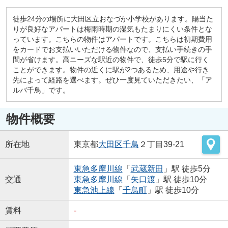
徒歩24分の場所に大田区立おなづか小学校があります。陽当た
りが良好なアパートは梅雨時期の湿気もたまりにくい条件とな
っています。こちらの物件はアパートです。こちらは初期費用
をカードでお支払いいただける物件なので、支払い手続きの手
間が省けます。高ニーズな駅近の物件で、徒歩5分で駅に行く
ことができます。物件の近くに駅が2つあるため、用途や行き
先によって経路を選べます。ぜひ一度見ていただきたい、「ア
ルバ千鳥」です。
物件概要
所在地
東京都
大田区
千鳥
２丁目39-21
東急多摩川線
「
武蔵新田
」駅 徒歩5分
交通
東急多摩川線
「
矢口渡
」駅 徒歩10分
東急池上線
「
千鳥町
」駅 徒歩10分
賃料
-