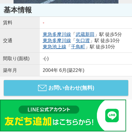
基本情報
賃料
-
東急多摩川線
「
武蔵新田
」駅 徒歩5分
交通
東急多摩川線
「
矢口渡
」駅 徒歩10分
東急池上線
「
千鳥町
」駅 徒歩10分
間取り(面積)
-(-)
築年月
2004年 6月(築22年)
お問い合わせ(無料)