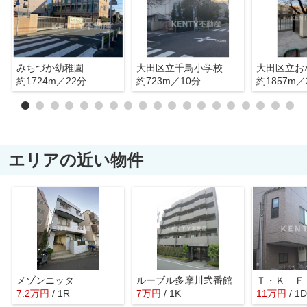
みちづか幼稚園
大田区立千鳥小学校
約1724m／22分
約723m／10分
約1857m／
エリアの近い物件
メゾンニッタ
ルーブル多摩川弐番館
Ｔ・Ｋ Ｆ
7.2
万
円
/ 1R
7
万
円
/ 1K
11
万
円
/ 1