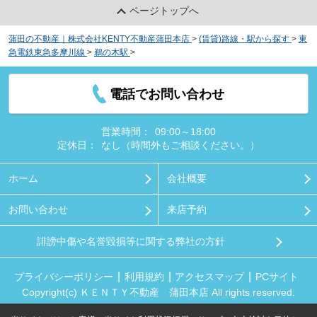
ページトップへ
蒲田の不動産｜株式会社KENTY不動産蒲田本店
>
(賃貸)路線・駅から探す
>
東
急電鉄東急多摩川線
>
鵜の木駅
>
フェニックス・エルミタージュ
電話でお問い合わせ
営業時間：
09:00～18:00
定休日：
なし（時間外もご相談ください。）
ホーム
会社概要
お問い合わせ
来店予約
誹謗中傷や名誉毀損等に関する弊社の方針
プライバシーポリシー
利用規約
アクセスマップ
PCサイト
Copyright(c) ＫＥＮＴＹ不動産 蒲田本店 All rights reserved.