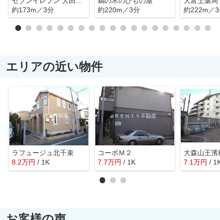
セブンイレブン 大田区鵜の木2丁目店
鵜の木のひもの屋
大富士薬局
約173m／3分
約220m／3分
約222m／
エリアの近い物件
ラフュージュ北千束
コーポＭ２
大森山王濱
8.2
万
円
/ 1K
7.7
万
円
/ 1K
7.1
万
円
/ 1
お客様の声