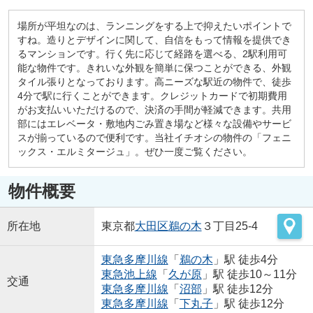
場所が平坦なのは、ランニングをする上で抑えたいポイントで
すね。造りとデザインに関して、自信をもって情報を提供でき
るマンションです。行く先に応じて経路を選べる、2駅利用可
能な物件です。きれいな外観を簡単に保つことができる、外観
タイル張りとなっております。高ニーズな駅近の物件で、徒歩
4分で駅に行くことができます。クレジットカードで初期費用
がお支払いいただけるので、決済の手間が軽減できます。共用
部にはエレベータ・敷地内ごみ置き場など様々な設備やサービ
スが揃っているので便利です。当社イチオシの物件の「フェニ
ックス・エルミタージュ」。ぜひ一度ご覧ください。
物件概要
所在地
東京都
大田区
鵜の木
３丁目25-4
東急多摩川線
「
鵜の木
」駅 徒歩4分
東急池上線
「
久が原
」駅 徒歩10～11分
交通
東急多摩川線
「
沼部
」駅 徒歩12分
東急多摩川線
「
下丸子
」駅 徒歩12分