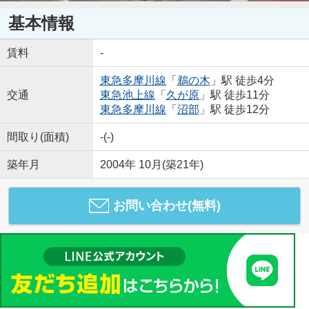
基本情報
賃料
-
東急多摩川線
「
鵜の木
」駅 徒歩4分
交通
東急池上線
「
久が原
」駅 徒歩11分
東急多摩川線
「
沼部
」駅 徒歩12分
間取り(面積)
-(-)
築年月
2004年 10月(築21年)
お問い合わせ(無料)