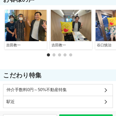
吉田教一
吉田教一
谷口慎治
こだわり特集
仲介手数料0円～50%不動産特集
駅近