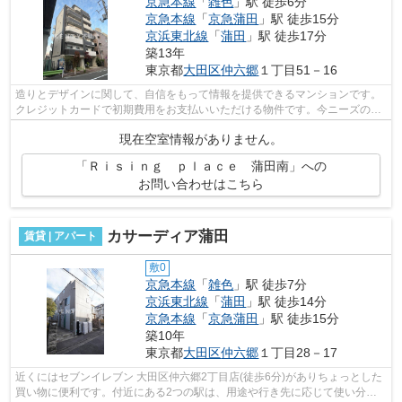
京急本線
「
雑色
」駅 徒歩6分
京急本線
「
京急蒲田
」駅 徒歩15分
京浜東北線
「
蒲田
」駅 徒歩17分
築13年
東京都
大田区
仲六郷
１丁目51－16
造りとデザインに関して、自信をもって情報を提供できるマンションです。
クレジットカードで初期費用をお支払いいただける物件です。今ニーズの高
いマンションは、外観タイル張りのマ...
現在空室情報がありません。
「Ｒｉｓｉｎｇ ｐｌａｃｅ 蒲田南」への
お問い合わせはこちら
カサーディア蒲田
賃貸 | アパート
敷0
京急本線
「
雑色
」駅 徒歩7分
京浜東北線
「
蒲田
」駅 徒歩14分
京急本線
「
京急蒲田
」駅 徒歩15分
築10年
東京都
大田区
仲六郷
１丁目28－17
近くにはセブンイレブン 大田区仲六郷2丁目店(徒歩6分)がありちょっとした
買い物に便利です。付近にある2つの駅は、用途や行き先に応じて使い分け