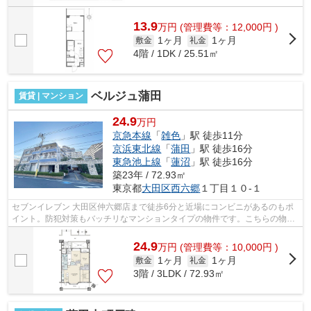
13.9
万
円
(管理費等：12,000円 )
1ヶ月
1ヶ月
敷金
礼金
4階 / 1DK / 25.51㎡
ベルジュ蒲田
賃貸 | マンション
24.9
万円
京急本線
「
雑色
」駅 徒歩11分
京浜東北線
「
蒲田
」駅 徒歩16分
東急池上線
「
蓮沼
」駅 徒歩16分
築23年 / 72.93㎡
東京都
大田区
西六郷
１丁目１０-１
セブンイレブン 大田区仲六郷店まで徒歩6分と近場にコンビニがあるのもポ
イント。防犯対策もバッチリなマンションタイプの物件です。こちらの物件
は駅まで徒歩で11分で到着します。付...
24.9
万
円
(管理費等：10,000円 )
1ヶ月
1ヶ月
敷金
礼金
3階 / 3LDK / 72.93㎡