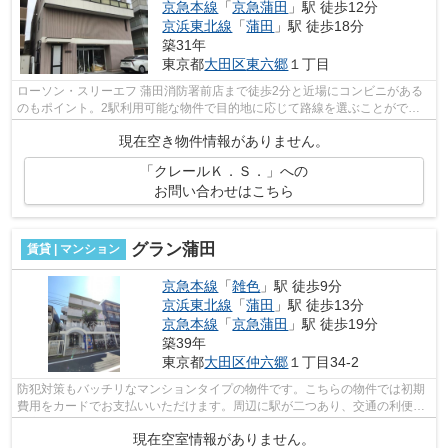
京急本線
「
京急蒲田
」駅 徒歩12分
京浜東北線
「
蒲田
」駅 徒歩18分
築31年
東京都
大田区
東六郷
１丁目
ローソン・スリーエフ 蒲田消防署前店まで徒歩2分と近場にコンビニがある
のもポイント。2駅利用可能な物件で目的地に応じて路線を選ぶことができ
ます。徒歩11分で駅へのアクセスが可能...
現在空き物件情報がありません。
「クレールＫ．Ｓ．」への
お問い合わせはこちら
グラン蒲田
賃貸 | マンション
京急本線
「
雑色
」駅 徒歩9分
京浜東北線
「
蒲田
」駅 徒歩13分
京急本線
「
京急蒲田
」駅 徒歩19分
築39年
東京都
大田区
仲六郷
１丁目34-2
防犯対策もバッチリなマンションタイプの物件です。こちらの物件では初期
費用をカードでお支払いいただけます。周辺に駅が二つあり、交通の利便性
が高いです。平坦な場所にあるマンシ...
現在空室情報がありません。