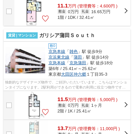
11.1
万
円
(管理費等：4,600円 )
0万円
16.65万円
敷金
礼金
1階 / 1DK / 32.41㎡
ガリシア蒲田Ｓｏｕｔｈ
賃貸 | マンション
敷0
京急本線
「
雑色
」駅 徒歩9分
京浜東北線
「
蒲田
」駅 徒歩14分
京急本線
「
京急蒲田
」駅 徒歩18分
築6年 / 25.41㎡～25.62㎡
東京都
大田区
仲六郷
１丁目35-3
独創的なデザイナーズ物件で、ご好評いただいています。こちらはマンショ
ンタイプになります。2駅利用ができるので電車の利用に役立つ物件です。
初期費用のカード決済ができます。平坦...
11.5
万
円
(管理費等：5,000円 )
0万円
1ヶ月
敷金
礼金
2階 / 1K / 25.41㎡
13.7
万
円
(管理費等：11,000円 )