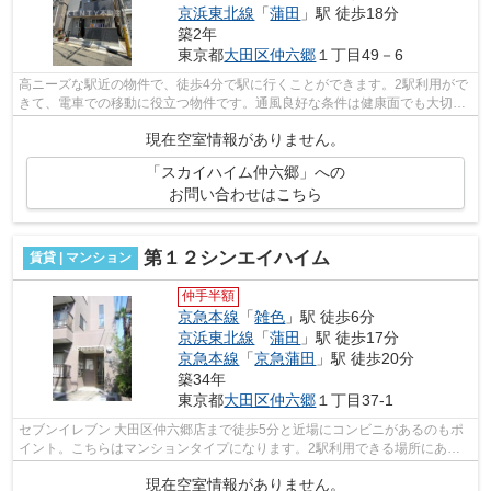
京浜東北線
「
蒲田
」駅 徒歩18分
築2年
東京都
大田区
仲六郷
１丁目49－6
高ニーズな駅近の物件で、徒歩4分で駅に行くことができます。2駅利用がで
きて、電車での移動に役立つ物件です。通風良好な条件は健康面でも大切で
す。そんな観点からもおすすめの物件...
現在空室情報がありません。
「スカイハイム仲六郷」への
お問い合わせはこちら
第１２シンエイハイム
賃貸 | マンション
仲手半額
京急本線
「
雑色
」駅 徒歩6分
京浜東北線
「
蒲田
」駅 徒歩17分
京急本線
「
京急蒲田
」駅 徒歩20分
築34年
東京都
大田区
仲六郷
１丁目37-1
セブンイレブン 大田区仲六郷店まで徒歩5分と近場にコンビニがあるのもポ
イント。こちらはマンションタイプになります。2駅利用できる場所にあ
り、アクセスが便利です。駅から徒歩6分...
現在空室情報がありません。