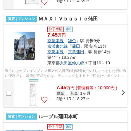
1階 / 1R / 14.59㎡
ＭＡＸＩＶｂａｓｉｃ蒲田
賃貸 | マンション
仲手半額
敷0
7.45
万円
京急本線
「
雑色
」駅 徒歩9分
京浜東北線
「
蒲田
」駅 徒歩13分
京急本線
「
京急蒲田
」駅 徒歩14分
築4年 / 18.27㎡
東京都
大田区
仲六郷
１丁目10－10
近くにはセブンイレブン 大田区仲六郷店(徒歩3分)がありちょっとした買い物
に便利です。場所が平坦なのは、ランニングをする上で抑えたいポイントで
すね。付近にある2つの駅は、用途や...
7.45
万
円
(管理費等：10,000円 )
1ヶ月
敷金
-
礼金
2階 / 1R / 18.27㎡
ルーブル蒲田本町
賃貸 | マンション
仲手半額
敷0