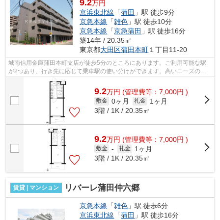
9.2
万円
京浜東北線
「
蒲田
」駅 徒歩9分
京急本線
「
雑色
」駅 徒歩10分
京急本線
「
京急蒲田
」駅 徒歩16分
築14年 / 20.35㎡
東京都
大田区
蒲田本町
１丁目11-20
城南信用金庫蒲田本町支店が徒歩5分のところにあります。ご利用可能な駅
が2つあり、行き先に応じて乗車駅の使い分けができます。高いニーズのあ
る、駅徒歩9分の物件です。駅まで平坦な...
9.2
万
円
(管理費等：7,000円 )
0ヶ月
1ヶ月
敷金
礼金
3階 / 1K / 20.35㎡
9.2
万
円
(管理費等：7,000円 )
1ヶ月
敷金
-
礼金
3階 / 1K / 20.35㎡
リバーレ蒲田仲六郷
賃貸 | マンション
京急本線
「
雑色
」駅 徒歩6分
京浜東北線
「
蒲田
」駅 徒歩16分