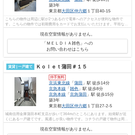
築3年
東京都
大田区
仲六郷
１丁目40-15
こちらの物件は周辺に駅が2つあるので電車へのアクセスが便利な物件で
す。こちらの物件では初期費用をカードでお支払いいただけます。平坦な場
所にあるアパートなら毎日の移動も快適で...
現在空室情報がありません。
「ＭＥＬＤＩＡ雑色」への
お問い合わせはこちら
Ｋｏｌｅｔ蒲田＃１５
賃貸 | 一戸建て
仲手無料
京浜東北線
「
蒲田
」駅 徒歩14分
京急本線
「
雑色
」駅 徒歩8分
京急本線
「
京急蒲田
」駅 徒歩15分
築3年
東京都
大田区
仲六郷
１丁目27-2-5
城南信用金庫蒲田本町支店が歩いて364mのところにあります。始発駅が近
くにある一戸建てです。風通しが良い物件です。コチラの戸建て物件は周辺
環境も良く、子育てにもうってつけです...
現在空室情報がありません。