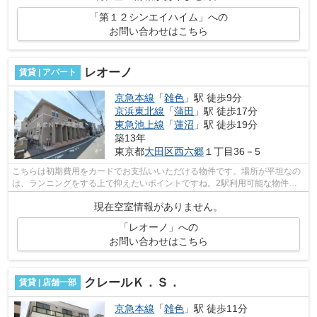
「第１２シンエイハイム」への
お問い合わせはこちら
レオーノ
賃貸 | アパート
京急本線
「
雑色
」駅 徒歩9分
京浜東北線
「
蒲田
」駅 徒歩17分
東急池上線
「
蓮沼
」駅 徒歩19分
築13年
東京都
大田区
西六郷
１丁目36－5
こちらは初期費用をカードでお支払いいただける物件です。場所が平坦なの
は、ランニングをする上で抑えたいポイントですね。2駅利用可能な物件な
ので交通の利便性が良いのが魅力です。...
現在空室情報がありません。
「レオーノ」への
お問い合わせはこちら
クレールＫ．Ｓ．
賃貸 | 店舗一部
京急本線
「
雑色
」駅 徒歩11分