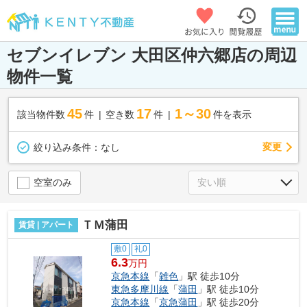
セブンイレブン 大田区仲六郷店の周辺
物件一覧
45
17
1～30
該当物件数
件
空き数
件
件を表示
変更
絞り込み条件：
なし
空室のみ
ＴＭ蒲田
賃貸 | アパート
敷0
礼0
6.3
万円
京急本線
「
雑色
」駅 徒歩10分
東急多摩川線
「
蒲田
」駅 徒歩10分
京急本線
「
京急蒲田
」駅 徒歩20分