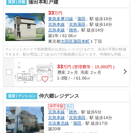
蒲田本町戸建
賃貸 | 店舗
33
万円
東急多摩川線
「
蒲田
」駅 徒歩10分
京急本線
「
京急蒲田
」駅 徒歩14分
京急本線
「
雑色
」駅 徒歩14分
築1年 / 61.06㎡
東京都
大田区
蒲田本町
１丁目
クレジットカードで初期費用がお支払いいただけるので、決済の手間が軽減
できます。駅が周辺に2つあるので行動範囲が広がります。特徴的な外観と
洗練された設計の内装を持つデザイナー...
33
万
円
(管理費等：15,000円 )
2ヶ月
2ヶ月
敷金
礼金
1-3階 / - / 61.06㎡
仲六郷レジデンス
賃貸 | マンション
仲手半額
礼0
京急本線
「
雑色
」駅 徒歩5分
京急本線
「
京急蒲田
」駅 徒歩14分
京浜東北線
「
蒲田
」駅 徒歩17分
築20年