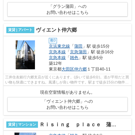
「グラン蒲田」への
お問い合わせはこちら
ヴィエント仲六郷
賃貸 | アパート
敷0
京浜東北線
「
蒲田
」駅 徒歩15分
京急本線
「
京急蒲田
」駅 徒歩16分
京急本線
「
雑色
」駅 徒歩5分
築12年
東京都
大田区
仲六郷
１丁目40-11
三井住友銀行六郷支店が近くにあります。(歩いて徒歩6分)。道が平坦だと買
い物も快適にできますね。風通しが良い物件です。駅まで徒歩15分の物件で
す。2駅利用できる場所にあり、行き...
現在空室情報がありません。
「ヴィエント仲六郷」への
お問い合わせはこちら
Ｒｉｓｉｎｇ ｐｌａｃｅ 蒲田南
賃貸 | マンション