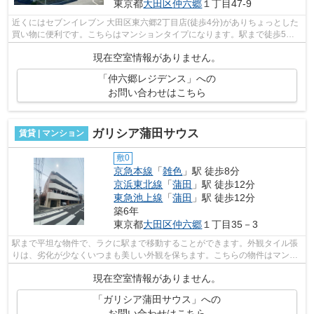
東京都
大田区
仲六郷
１丁目47-9
近くにはセブンイレブン 大田区東六郷2丁目店(徒歩4分)がありちょっとした
買い物に便利です。こちらはマンションタイプになります。駅まで徒歩5分
の立地が魅力的な、利便性の高い物件...
現在空室情報がありません。
「仲六郷レジデンス」への
お問い合わせはこちら
ガリシア蒲田サウス
賃貸 | マンション
敷0
京急本線
「
雑色
」駅 徒歩8分
京浜東北線
「
蒲田
」駅 徒歩12分
東急池上線
「
蒲田
」駅 徒歩12分
築6年
東京都
大田区
仲六郷
１丁目35－3
駅まで平坦な物件で、ラクに駅まで移動することができます。外観タイル張
りは、劣化が少なくいつまも美しい外観を保ちます。こちらの物件はマンシ
ョンです。周辺に駅が2つあるので電車...
現在空室情報がありません。
「ガリシア蒲田サウス」への
お問い合わせはこちら