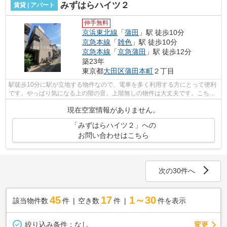
みずはらハイツ２
賃貸 | アパート
仲手無料
京浜東北線
「
蒲田
」駅 徒歩10分
京急本線
「
雑色
」駅 徒歩10分
京急本線
「
京急蒲田
」駅 徒歩12分
築23年
東京都
大田区
蒲田本町
２丁目
駅徒歩10分に駅が立地する物件なので、電車を多く利用する方にとって便利
です。やっぱり気になる上の階の音。上階無しの物件は大丈夫です。こちら
は初期費用をカードでお支払いいただ...
現在空室情報がありません。
「みずはらハイツ２」への
お問い合わせはこちら
次の30件へ
45
17
1～30
該当物件数
件
空き数
件
件を表示
変更
絞り込み条件：
なし