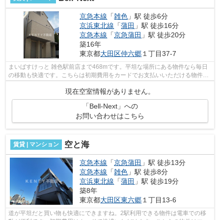
京急本線
「
雑色
」駅 徒歩6分
京浜東北線
「
蒲田
」駅 徒歩16分
京急本線
「
京急蒲田
」駅 徒歩20分
築16年
東京都
大田区
仲六郷
１丁目37-7
まいばすけっと 雑色駅前店まで468mです。平坦な場所にある物件なら毎日
の移動も快適です。こちらは初期費用をカードでお支払いいただける物件な
ので、支払い手続きの手間が省けます。...
現在空室情報がありません。
「Bell-Next」への
お問い合わせはこちら
空と海
賃貸 | マンション
京急本線
「
京急蒲田
」駅 徒歩13分
京急本線
「
雑色
」駅 徒歩8分
京浜東北線
「
蒲田
」駅 徒歩19分
築8年
東京都
大田区
東六郷
１丁目13-6
道が平坦だと買い物も快適にできますね。2駅利用できる物件は電車での移