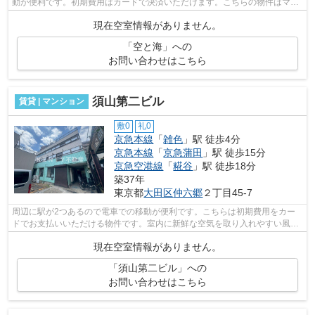
動が便利です。初期費用はカードで決済いただけます。こちらの物件はマン
ションです。駅までのアクセスが良い、...
現在空室情報がありません。
「空と海」への
お問い合わせはこちら
須山第二ビル
賃貸 | マンション
敷0
礼0
京急本線
「
雑色
」駅 徒歩4分
京急本線
「
京急蒲田
」駅 徒歩15分
京急空港線
「
糀谷
」駅 徒歩18分
築37年
東京都
大田区
仲六郷
２丁目45-7
周辺に駅が2つあるので電車での移動が便利です。こちらは初期費用をカー
ドでお支払いいただける物件です。室内に新鮮な空気を取り入れやすい風通
しが良好な物件です。駅まで4分と、駅...
現在空室情報がありません。
「須山第二ビル」への
お問い合わせはこちら