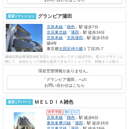
グランピア蒲田
賃貸 | マンション
京急本線
「
雑色
」駅 徒歩7分
京浜東北線
「
蒲田
」駅 徒歩14分
京急本線
「
京急蒲田
」駅 徒歩15分
築4年
東京都
大田区
仲六郷
１丁目25-7
城南信用金庫蒲田本町支店だったら歩いてすぐ(徒歩5分)。造りとデザインに
関して、自信をもって情報を提供できるマンションです。外観タイル張りの
マンションは、素敵でオシャレです。...
現在空室情報がありません。
「グランピア蒲田」への
お問い合わせはこちら
ＭＥＬＤＩＡ雑色
賃貸 | アパート
仲手半額
敷0
礼0
京急本線
「
雑色
」駅 徒歩6分
東急多摩川線
「
蒲田
」駅 徒歩16分
京浜東北線
「
蒲田
」駅 徒歩18分