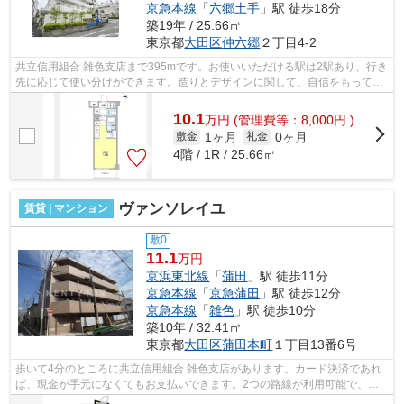
京急本線
「
六郷土手
」駅 徒歩18分
築19年 / 25.66㎡
東京都
大田区
仲六郷
２丁目4-2
共立信用組合 雑色支店まで395mです。お使いいただける駅は2駅あり、行き
先に応じて使い分けができます。造りとデザインに関して、自信をもって情
報を提供できるマンションです。駅ま...
10.1
万
円
(管理費等：8,000円 )
1ヶ月
0ヶ月
敷金
礼金
4階 / 1R / 25.66㎡
ヴァンソレイユ
賃貸 | マンション
敷0
11.1
万円
京浜東北線
「
蒲田
」駅 徒歩11分
京急本線
「
京急蒲田
」駅 徒歩12分
京急本線
「
雑色
」駅 徒歩10分
築10年 / 32.41㎡
東京都
大田区
蒲田本町
１丁目13番6号
歩いて4分のところに共立信用組合 雑色支店があります。カード決済であれ
ば、現金が手元になくてもお支払いできます。2つの路線が利用可能で、ど
ちらかの路線にトラブルがあっても別ル...