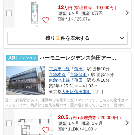
12
万
円
(管理費等：10,000円 )
1ヶ月
0万円
敷金
礼金
5階 / 1K / 25.07㎡
1
残り
件を表示する
ハーモニーレジデンス蒲田アートヴィラ
賃貸 | マンション
京浜東北線
「
蒲田
」駅 徒歩10分
京急本線
「
京急蒲田
」駅 徒歩13分
東急池上線
「
蒲田
」駅 徒歩10分
築2年 / 25.51㎡～41.03㎡
東京都
大田区
蒲田本町
１丁目
近くに始発駅があり、通勤時でも電車に座りやすいです。こちらの物件はマ
ンションです。共用部に住民専用のゴミ置き場を備えているので、面倒なゴ
ミ出しも楽になります。駅徒歩10分に...
20.5
万
円
(管理費等：20,000円 )
1ヶ月
1ヶ月
敷金
礼金
3階 / 1LDK / 41.03㎡