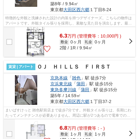
築8年 / 9.94㎡
東京都
大田区
西六郷
１丁目8-24
特徴的な外観と洗練された設計の内装を持つデザイナーズ。こちらの物件は
アパートです。外観タイル張りを採用し、素敵な見た目を演出します。最上
階の物件です。駅から徒歩10分の物件...
6.3
万
円
(管理費等：10,000円 )
0ヶ月
0ヶ月
敷金
礼金
2階 / 1R / 9.94㎡
ＯＪ ＨＩＬＬＳ ＦＩＲＳＴ
賃貸 | アパート
京急本線
「
雑色
」駅 徒歩7分
京浜東北線
「
蒲田
」駅 徒歩15分
東急多摩川線
「
蒲田
」駅 徒歩15分
築5年 / 14.59㎡
東京都
大田区
西六郷
１丁目37‐2
まいばすけっと 雑色駅前店まで徒歩7分です。外観タイル張りは、長期にわ
たってメンテナンスが必要ありません。周辺に駅が2つあるので電車での移
動が便利です。根強いニーズを誇る駅近...
6.8
万
円
(管理費等：- )
1ヶ月
1ヶ月
敷金
礼金