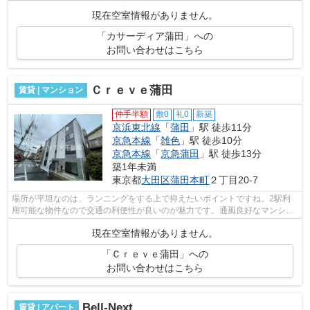
ることができます。駅まで平坦なエリ...
現在空室情報がありません。
「カサーディア蒲田」への
お問い合わせはこちら
Ｃｒｅｖｅ蒲田
賃貸 | マンション
仲手半額
敷0
礼0
新築
京浜東北線
「
蒲田
」駅 徒歩11分
京急本線
「
雑色
」駅 徒歩10分
京急本線
「
京急蒲田
」駅 徒歩13分
築1年未満
東京都
大田区
蒲田本町
２丁目20-7
場所が平坦なのは、ランニングをする上で抑えたいポイントですね。2駅利
用可能な物件なので交通の利便性が良いのが魅力です。通風良好なマンショ
ンは洗濯物も乾きやすくなっています。...
現在空室情報がありません。
「Ｃｒｅｖｅ蒲田」への
お問い合わせはこちら
Bell-Next
賃貸 | アパート