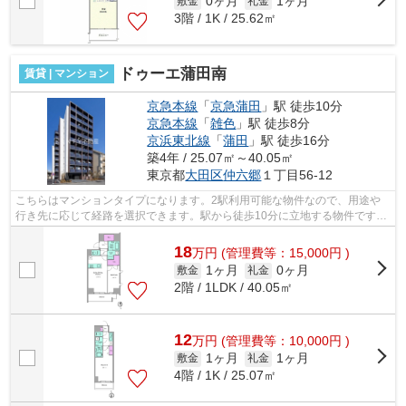
0ヶ月
1ヶ月
敷金
礼金
3階 / 1K / 25.62㎡
ドゥーエ蒲田南
賃貸 | マンション
京急本線
「
京急蒲田
」駅 徒歩10分
京急本線
「
雑色
」駅 徒歩8分
京浜東北線
「
蒲田
」駅 徒歩16分
築4年 / 25.07㎡～40.05㎡
東京都
大田区
仲六郷
１丁目56-12
こちらはマンションタイプになります。2駅利用可能な物件なので、用途や
行き先に応じて経路を選択できます。駅から徒歩10分に立地する物件です。
場所が平坦なのは、ランニングをする上...
18
万
円
(管理費等：15,000円 )
1ヶ月
0ヶ月
敷金
礼金
2階 / 1LDK / 40.05㎡
12
万
円
(管理費等：10,000円 )
1ヶ月
1ヶ月
敷金
礼金
4階 / 1K / 25.07㎡