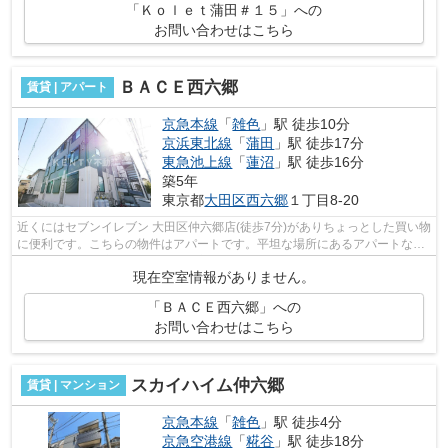
「Ｋｏｌｅｔ蒲田＃１５」への
お問い合わせはこちら
ＢＡＣＥ西六郷
賃貸 | アパート
京急本線
「
雑色
」駅 徒歩10分
京浜東北線
「
蒲田
」駅 徒歩17分
東急池上線
「
蓮沼
」駅 徒歩16分
築5年
東京都
大田区
西六郷
１丁目8-20
近くにはセブンイレブン 大田区仲六郷店(徒歩7分)がありちょっとした買い物
に便利です。こちらの物件はアパートです。平坦な場所にあるアパートなら
毎日の移動も快適です。個性派の方...
現在空室情報がありません。
「ＢＡＣＥ西六郷」への
お問い合わせはこちら
スカイハイム仲六郷
賃貸 | マンション
京急本線
「
雑色
」駅 徒歩4分
京急空港線
「
糀谷
」駅 徒歩18分