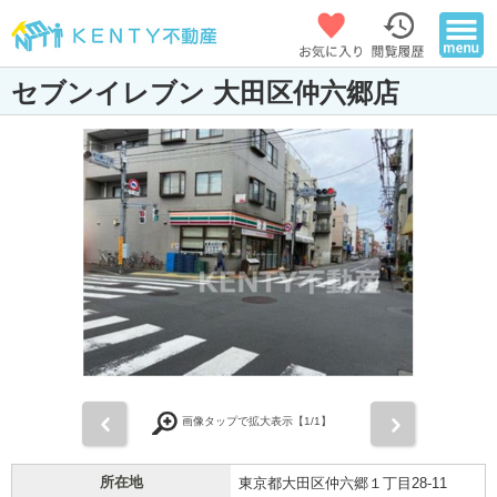
セブンイレブン 大田区仲六郷店
前
次
画像タップで拡大表示【
1
/1】
所在地
東京都大田区仲六郷１丁目28-11