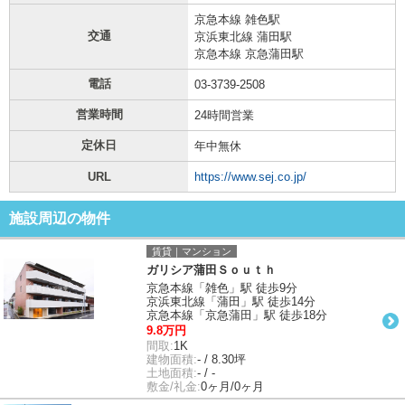
京急本線 雑色駅
交通
京浜東北線 蒲田駅
京急本線 京急蒲田駅
電話
03-3739-2508
営業時間
24時間営業
定休日
年中無休
URL
https://www.sej.co.jp/
施設周辺の物件
賃貸｜マンション
ガリシア蒲田Ｓｏｕｔｈ
京急本線「雑色」駅 徒歩9分
京浜東北線「蒲田」駅 徒歩14分
京急本線「京急蒲田」駅 徒歩18分
9.8万円
間取:
1K
建物面積:
- / 8.30坪
土地面積:
- / -
敷金/礼金:
0ヶ月/0ヶ月