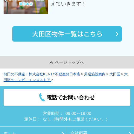
えていきます！
ページトップへ
蒲田の不動産｜株式会社KENTY不動産蒲田本店
>
周辺施設案内
>
大田区
>
大
田区のコンビニエンスストア
>
セブンイレブン 大田区仲六郷店
電話でお問い合わせ
営業時間：
09:00～18:00
定休日：
なし（時間外もご相談ください。）
ホーム
会社概要