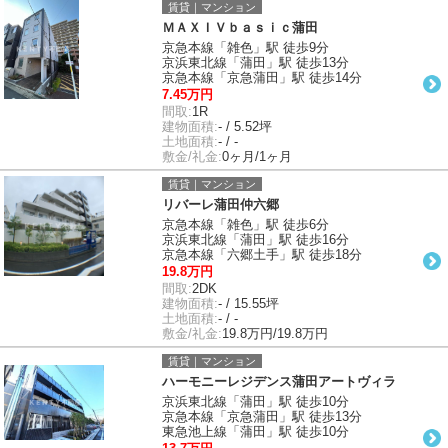
賃貸｜マンション
ＭＡＸＩＶｂａｓｉｃ蒲田
京急本線「雑色」駅 徒歩9分
京浜東北線「蒲田」駅 徒歩13分
京急本線「京急蒲田」駅 徒歩14分
7.45万円
間取:
1R
建物面積:
- / 5.52坪
土地面積:
- / -
敷金/礼金:
0ヶ月/1ヶ月
賃貸｜マンション
リバーレ蒲田仲六郷
京急本線「雑色」駅 徒歩6分
京浜東北線「蒲田」駅 徒歩16分
京急本線「六郷土手」駅 徒歩18分
19.8万円
間取:
2DK
建物面積:
- / 15.55坪
土地面積:
- / -
敷金/礼金:
19.8万円/19.8万円
賃貸｜マンション
ハーモニーレジデンス蒲田アートヴィラ
京浜東北線「蒲田」駅 徒歩10分
京急本線「京急蒲田」駅 徒歩13分
東急池上線「蒲田」駅 徒歩10分