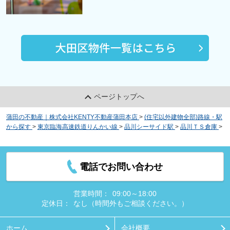
ページトップへ
蒲田の不動産｜株式会社KENTY不動産蒲田本店
>
(住宅以外建物全部)路線・駅
から探す
>
東京臨海高速鉄道りんかい線
>
品川シーサイド駅
>
品川ＴＳ倉庫
>
物件詳細
電話でお問い合わせ
営業時間：
09:00～18:00
定休日：
なし（時間外もご相談ください。）
ホーム
会社概要