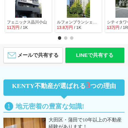
フェニックス品川小山
ルフォンブランシェ品川南大井
11
万
円
/ 1K
13.8
万
円
/ 1K
13
万
円
/ 1R
メールで共有する
LINEで共有する
3
KENTY不動産が選ばれる
つの理由
地元密着の豊富な知識!
大田区・蒲田で10年以上の不動産
経験があります！