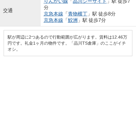
りんかい線
「
品川シーサイド
」駅 徒歩7
分
交通
京急本線
「
青物横丁
」駅 徒歩8分
京急本線
「
鮫洲
」駅 徒歩7分
駅が周辺に2つあるので行動範囲が広がります。賃料は12.46万
円です。礼金1ヶ月の物件です。「品川TS倉庫」のここがイチ
オシ。