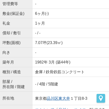
管理費等
-
敷金(保証金)
6ヶ月(-)
礼金
1ヶ月
償却 / 敷引
- / -
坪数(面積)
7.07坪(23.39㎡)
向き
-
築年月
1982年 3月 (築44年)
種別 / 構造
倉庫 / 鉄骨鉄筋コンクリート
部屋 /
- / 4階 / 5階建
所在階 / 階建
所在地
東京都
品川区
東大井
１丁目8‐3