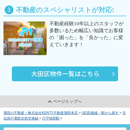
不動産のスペシャリストが対応!
不動産経験10年以上のスタッフが
多数いるため幅広い知識でお客様
の「困った」を「良かった」に変
えていきます！
ページトップへ
蒲田の不動産｜株式会社KENTY不動産蒲田本店
>
(賃貸)路線・駅から探す
>
京
浜急行電鉄京急空港線
>
穴守稲荷駅
>
Ｗｅｌｌ－ｂｅｉｎｇ羽田