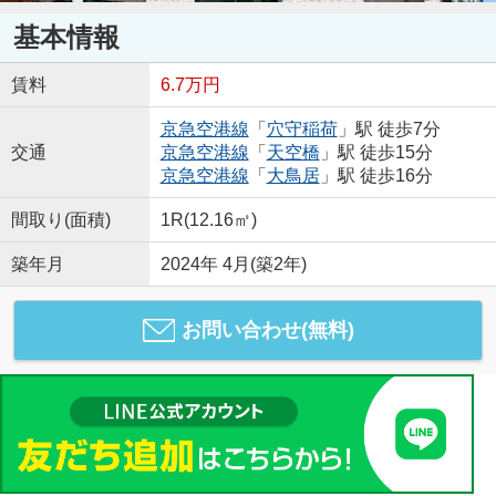
基本情報
賃料
6.7万円
京急空港線
「
穴守稲荷
」駅 徒歩7分
交通
京急空港線
「
天空橋
」駅 徒歩15分
京急空港線
「
大鳥居
」駅 徒歩16分
間取り(面積)
1R(12.16㎡)
築年月
2024年 4月(築2年)
お問い合わせ(無料)