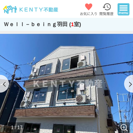
Ｗｅｌｌ－ｂｅｉｎｇ羽田 (
1
室)
1 / 17