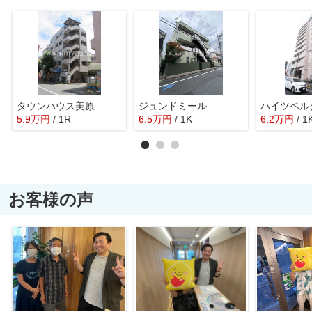
タウンハウス美原
ジュンドミール
ハイツベル
5.9
万
円
/ 1R
6.5
万
円
/ 1K
6.2
万
円
/ 1
お客様の声