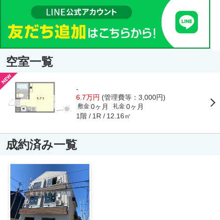
空室一覧
-
6.7万円
(管理費等：3,000円)
0ヶ月
0ヶ月
敷金
礼金
1階
12.16㎡
1R
成約済み一覧