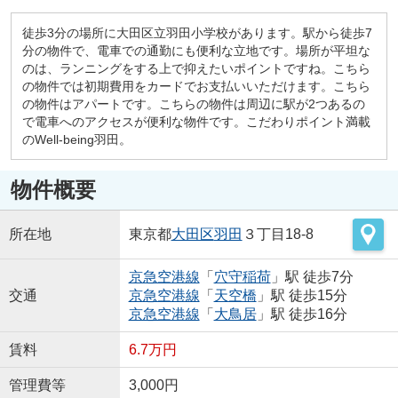
徒歩3分の場所に大田区立羽田小学校があります。駅から徒歩7
分の物件で、電車での通勤にも便利な立地です。場所が平坦な
のは、ランニングをする上で抑えたいポイントですね。こちら
の物件では初期費用をカードでお支払いいただけます。こちら
の物件はアパートです。こちらの物件は周辺に駅が2つあるの
で電車へのアクセスが便利な物件です。こだわりポイント満載
のWell-being羽田。
物件概要
所在地
東京都
大田区
羽田
３丁目18-8
京急空港線
「
穴守稲荷
」駅 徒歩7分
交通
京急空港線
「
天空橋
」駅 徒歩15分
京急空港線
「
大鳥居
」駅 徒歩16分
賃料
6.7万円
管理費等
3,000円