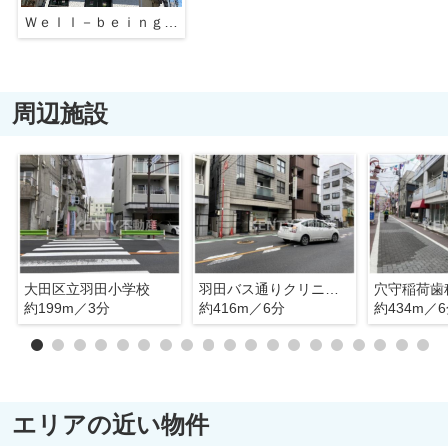
Ｗｅｌｌ－ｂｅｉｎｇ羽田
周辺施設
大田区立羽田小学校
羽田バス通りクリニック
穴守稲荷歯
約199m／3分
約416m／6分
約434m／
エリアの近い物件