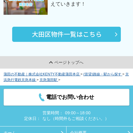
えていきます！
ページトップへ
蒲田の不動産｜株式会社KENTY不動産蒲田本店
>
(賃貸)路線・駅から探す
>
京
浜急行電鉄京急本線
>
京急蒲田駅
>
クロスレジデンス蒲田
電話でお問い合わせ
営業時間：
09:00～18:00
定休日：
なし（時間外もご相談ください。）
ホーム
会社概要