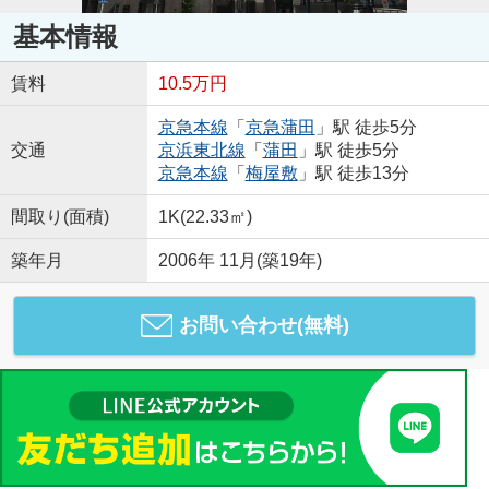
基本情報
賃料
10.5万円
京急本線
「
京急蒲田
」駅 徒歩5分
交通
京浜東北線
「
蒲田
」駅 徒歩5分
京急本線
「
梅屋敷
」駅 徒歩13分
間取り(面積)
1K(22.33㎡)
築年月
2006年 11月(築19年)
お問い合わせ(無料)