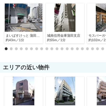
まいばすけっと 蒲田5丁目店
城南信用金庫蒲田支店
モスバーガ
約43m／1分
約55m／1分
約102m／
エリアの近い物件