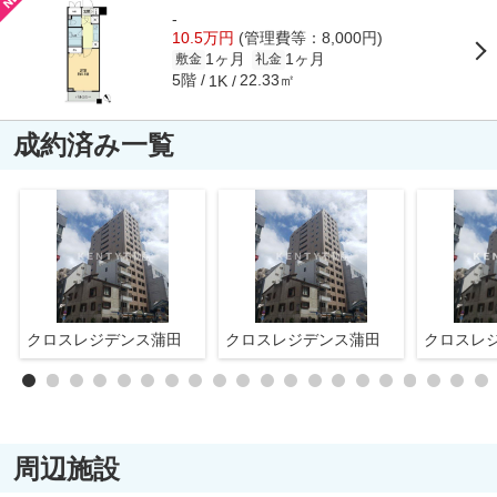
-
10.5万円
(管理費等：8,000円)
1ヶ月
1ヶ月
敷金
礼金
5階
22.33㎡
1K
成約済み一覧
クロスレジデンス蒲田
クロスレジデンス蒲田
クロスレ
周辺施設