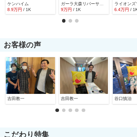
ケンハイム
ガーラ大森リバーサイド
8.9
万
円
/ 1K
9
万
円
/ 1K
6.4
万
円
/ 1
お客様の声
吉田教一
吉田教一
谷口慎治
こだわり特集