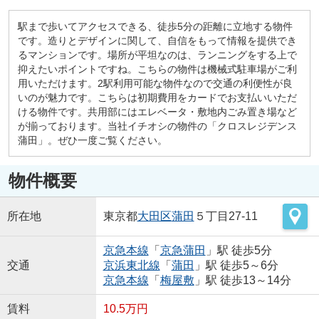
駅まで歩いてアクセスできる、徒歩5分の距離に立地する物件
です。造りとデザインに関して、自信をもって情報を提供でき
るマンションです。場所が平坦なのは、ランニングをする上で
抑えたいポイントですね。こちらの物件は機械式駐車場がご利
用いただけます。2駅利用可能な物件なので交通の利便性が良
いのが魅力です。こちらは初期費用をカードでお支払いいただ
ける物件です。共用部にはエレベータ・敷地内ごみ置き場など
が揃っております。当社イチオシの物件の「クロスレジデンス
蒲田」。ぜひ一度ご覧ください。
物件概要
所在地
東京都
大田区
蒲田
５丁目27-11
京急本線
「
京急蒲田
」駅 徒歩5分
交通
京浜東北線
「
蒲田
」駅 徒歩5～6分
京急本線
「
梅屋敷
」駅 徒歩13～14分
賃料
10.5万円