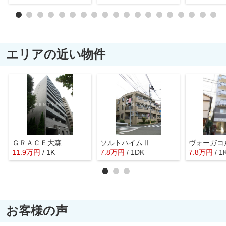
エリアの近い物件
ＧＲＡＣＥ大森
ソルトハイムⅡ
ヴォーガコ
11.9
万
円
/ 1K
7.8
万
円
/ 1DK
7.8
万
円
/ 1
お客様の声