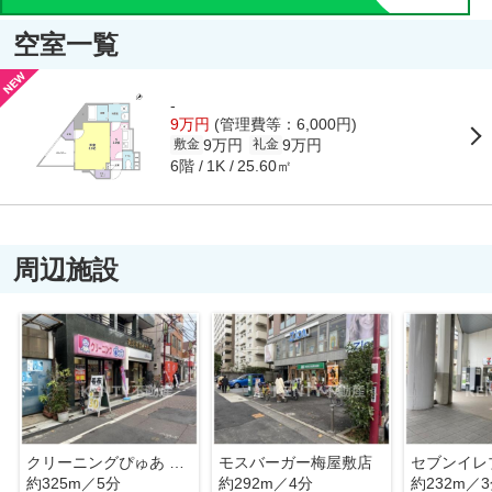
空室一覧
-
9万円
(管理費等：6,000円)
9万円
9万円
敷金
礼金
6階
25.60㎡
1K
周辺施設
クリーニングぴゅあ 梅屋敷店
モスバーガー梅屋敷店
約325m／5分
約292m／4分
約232m／