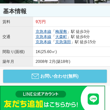
基本情報
賃料
9万円
京急本線
「
梅屋敷
」駅 徒歩3分
交通
京急本線
「
大森町
」駅 徒歩6分
京急本線
「
京急蒲田
」駅 徒歩15分
間取り(面積)
1K(25.60㎡)
築年月
2008年 2月(築18年)
お問い合わせ(無料)