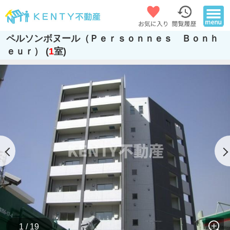
ペルソンボヌール（Ｐｅｒｓｏｎｎｅｓ Ｂｏｎｈ
ｅｕｒ） (
1
室)
1 / 19