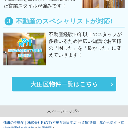
た営業スタイルが強みです！
不動産のスペシャリストが対応!
不動産経験10年以上のスタッフが
多数いるため幅広い知識でお客様
の「困った」を「良かった」に変
えていきます！
ページトップへ
蒲田の不動産｜株式会社KENTY不動産蒲田本店
>
(賃貸)路線・駅から探す
>
京
浜急行電鉄京急本線
>
梅屋敷駅
>
ペルソンボヌール（Ｐｅｒｓｏｎｎｅｓ Ｂ