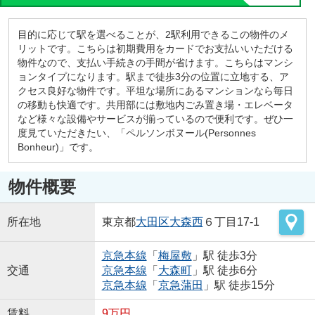
目的に応じて駅を選べることが、2駅利用できるこの物件のメ
リットです。こちらは初期費用をカードでお支払いいただける
物件なので、支払い手続きの手間が省けます。こちらはマンシ
ョンタイプになります。駅まで徒歩3分の位置に立地する、ア
クセス良好な物件です。平坦な場所にあるマンションなら毎日
の移動も快適です。共用部には敷地内ごみ置き場・エレベータ
など様々な設備やサービスが揃っているので便利です。ぜひ一
度見ていただきたい、「ペルソンボヌール(Personnes
Bonheur)」です。
物件概要
所在地
東京都
大田区
大森西
６丁目17-1
京急本線
「
梅屋敷
」駅 徒歩3分
交通
京急本線
「
大森町
」駅 徒歩6分
京急本線
「
京急蒲田
」駅 徒歩15分
賃料
9万円