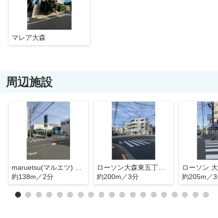
マレア大森
周辺施設
maruetsu(マルエツ) 大森東店
ローソン大森東五丁目店 (bikeshareポート)
約138m／2分
約200m／3分
約205m／