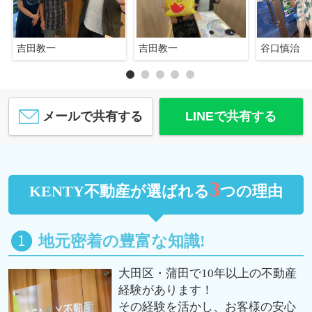
吉田教一
吉田教一
谷口慎治
メールで共有する
LINEで共有する
3
KENTY不動産が選ばれる
つの理由
地元密着の豊富な知識!
大田区・蒲田で10年以上の不動産
経験があります！
その経験を活かし、お客様の安心