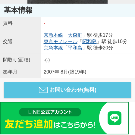
基本情報
賃料
-
京急本線
「
大森町
」駅 徒歩17分
交通
東京モノレール
「
昭和島
」駅 徒歩10分
京急本線
「
平和島
」駅 徒歩20分
間取り(面積)
-(-)
築年月
2007年 8月(築19年)
お問い合わせ(無料)