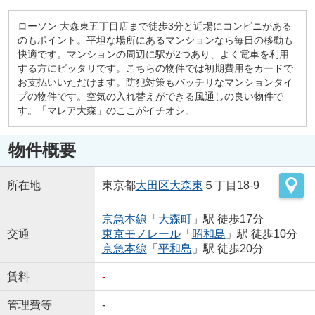
ローソン 大森東五丁目店まで徒歩3分と近場にコンビニがある
のもポイント。平坦な場所にあるマンションなら毎日の移動も
快適です。マンションの周辺に駅が2つあり、よく電車を利用
する方にピッタリです。こちらの物件では初期費用をカードで
お支払いいただけます。防犯対策もバッチリなマンションタイ
プの物件です。空気の入れ替えができる風通しの良い物件で
す。「マレア大森」のここがイチオシ。
物件概要
所在地
東京都
大田区
大森東
５丁目18-9
京急本線
「
大森町
」駅 徒歩17分
交通
東京モノレール
「
昭和島
」駅 徒歩10分
京急本線
「
平和島
」駅 徒歩20分
賃料
-
管理費等
-