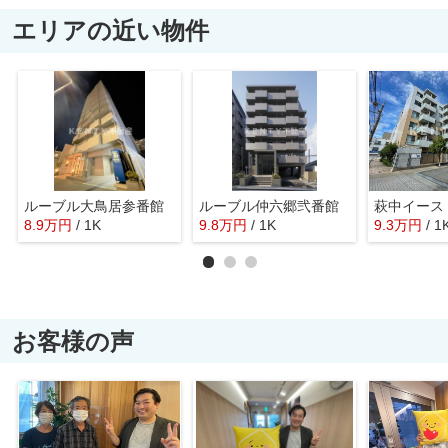
エリアの近い物件
ルーブル大鳥居参番館
ルーブル仲六郷弐番館
萩中イース
8.9
万
円
/ 1K
9.8
万
円
/ 1K
9.3
万
円
/ 1
お客様の声