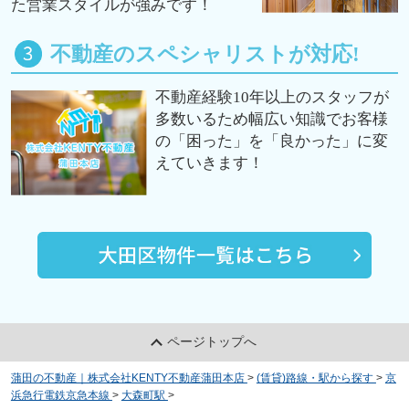
た営業スタイルが強みです！
不動産のスペシャリストが対応!
不動産経験10年以上のスタッフが
多数いるため幅広い知識でお客様
の「困った」を「良かった」に変
えていきます！
ページトップへ
蒲田の不動産｜株式会社KENTY不動産蒲田本店
>
(賃貸)路線・駅から探す
>
京
浜急行電鉄京急本線
>
大森町駅
>
ブライズ大森町