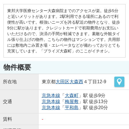
東邦大学医療センター大森病院までのアクセスが楽。徒歩5分
と近いメリットがあります。2駅利用できる場所にあるので利
便性が高いです。根強いニーズを誇る駅近の物件となり、徒歩
9分に駅があります。クレジットカードで初期費用がお支払い
いただけるので、決済の手間が軽減できます。素敵な外観タイ
ル張り仕上げの物件。こちらの物件はマンションです。共用部
には敷地内ごみ置き場・エレベータなどが備わっておりとても
充実しています。「ブライズ大森町」のここがイチオシ。
物件概要
所在地
東京都
大田区
大森西
４丁目12-9
京急本線
「
大森町
」駅 徒歩9分
交通
京急本線
「
梅屋敷
」駅 徒歩13分
京急本線
「
平和島
」駅 徒歩20分
賃料
-