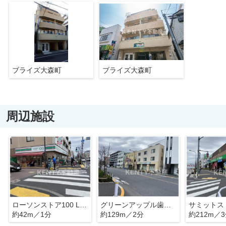
ブライズ大森町
ブライズ大森町
周辺施設
ローソンストア100 LS大森西店
グリーンアップル歯科医院
約42m／1分
約129m／2分
約212m／