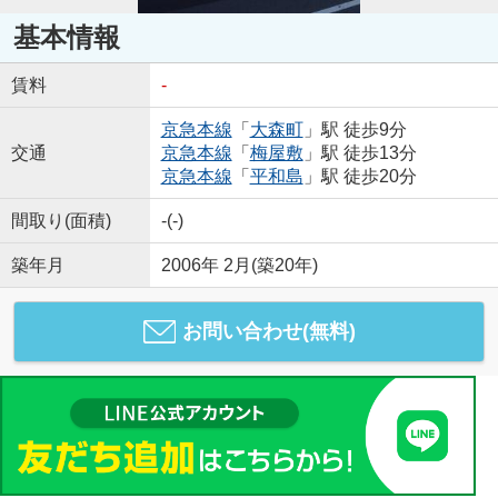
基本情報
賃料
-
京急本線
「
大森町
」駅 徒歩9分
交通
京急本線
「
梅屋敷
」駅 徒歩13分
京急本線
「
平和島
」駅 徒歩20分
間取り(面積)
-(-)
築年月
2006年 2月(築20年)
お問い合わせ(無料)