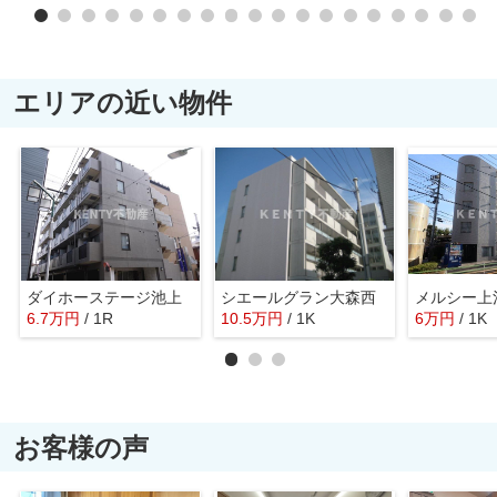
エリアの近い物件
ダイホーステージ池上
シエールグラン大森西
メルシー上
6.7
万
円
/ 1R
10.5
万
円
/ 1K
6
万
円
/ 1K
お客様の声