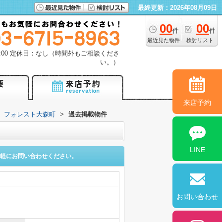
最終更新：2026年08月09日
00
00
件
件
最近見た物件
検討リスト
18:00 定休日：なし（時間外もご相談くださ
い。）
来店予約
フォレスト大森町
>
過去掲載物件
LINE
軽にお問い合わせください。
お問い合わせ