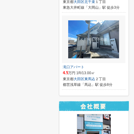
東京都
大田区
北千束
１丁目
東急大井町線「大岡山」駅 徒歩3分
滝口アパート
4.5
万円 1R/13.00㎡
東京都
大田区
東馬込
２丁目
都営浅草線「馬込」駅 徒歩8分