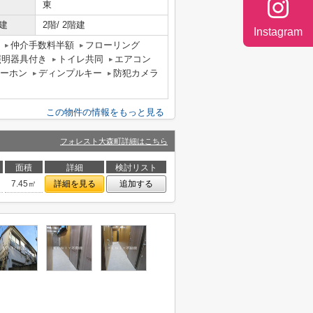
東
建
2階/ 2階建
Instagram
仲介手数料半額
フローリング
照明器具付き
トイレ共同
エアコン
ターホン
ディンプルキー
防犯カメラ
この物件の情報をもっと見る
フォレスト大森町詳細はこちら
面積
詳細
検討リスト
7.45㎡
詳細を見る
追加する