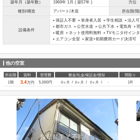
築年月（築年数）
1969年 1月 ( 築57年 )
方位
種別/構造
アパート/木造
所在階/階
保証人不要
単身者入居
学生相談
法人可
都市ガス
公営水道
公共下水
電気有
設備条件
暖房
ネット使用料無料
TVモニタ付イン
エアコン全室
家賃+初期費用カード決済可
他の空室
所在階
賃料
管理費
敷金/礼金/保証金/償却
間取り
3.4
1階
5,000円
/
/
/
1R
万円
0ヶ月
0ヶ月
0ヶ月
-