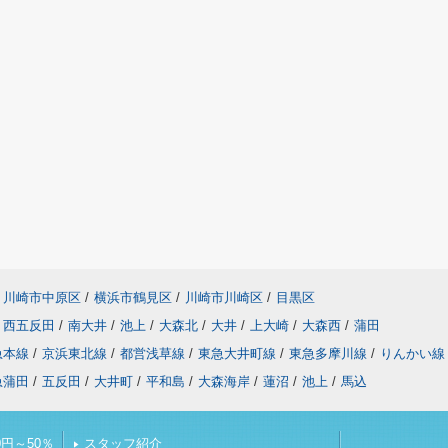
川崎市中原区
/
横浜市鶴見区
/
川崎市川崎区
/
目黒区
西五反田
/
南大井
/
池上
/
大森北
/
大井
/
上大崎
/
大森西
/
蒲田
急本線
/
京浜東北線
/
都営浅草線
/
東急大井町線
/
東急多摩川線
/
りんかい線
急蒲田
/
五反田
/
大井町
/
平和島
/
大森海岸
/
蓮沼
/
池上
/
馬込
円～50％
スタッフ紹介