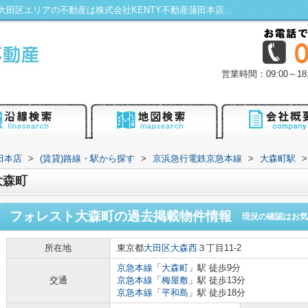
フォレスト大森町の過去掲載物件｜蒲田・大田区エリアの不動産は株式会社KENTY不動産蒲田本店にお任せ！
営業時間：09:00～
田本店
>
(賃貸)路線・駅から探す
>
京浜急行電鉄京急本線
>
大森町駅
>
大森町
フォレスト大森町
の過去掲載物件情報
現況の確認はお気
所在地
東京都
大田区
大森西
３丁目11-2
京急本線
「
大森町
」駅 徒歩9分
交通
京急本線
「
梅屋敷
」駅 徒歩13分
京急本線
「
平和島
」駅 徒歩18分