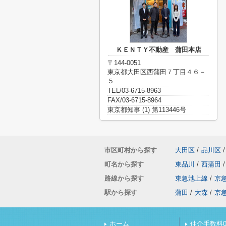
ＫＥＮＴＹ不動産 蒲田本店
〒144-0051
東京都大田区西蒲田７丁目４６－
５
TEL/03-6715-8963
FAX/03-6715-8964
東京都知事 (1) 第113446号
市区町村から探す
大田区
/
品川区
/
町名から探す
東品川
/
西蒲田
/
路線から探す
東急池上線
/
京
駅から探す
蒲田
/
大森
/
京
ホーム
仲介手数料0