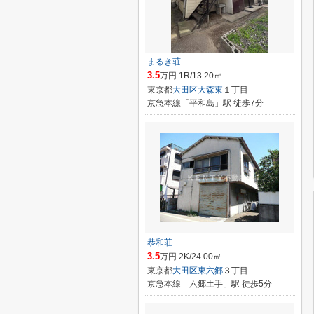
まるき荘
3.5
万円 1R/13.20㎡
東京都
大田区
大森東
１丁目
京急本線「平和島」駅 徒歩7分
恭和荘
3.5
万円 2K/24.00㎡
東京都
大田区
東六郷
３丁目
京急本線「六郷土手」駅 徒歩5分