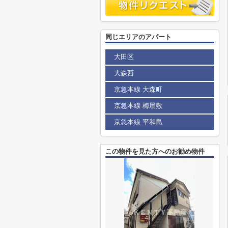
同じエリアのアパート
大田区
大森西
京急本線 大森町
京急本線 梅屋敷
京急本線 平和島
この物件を見た方へのお勧め物件