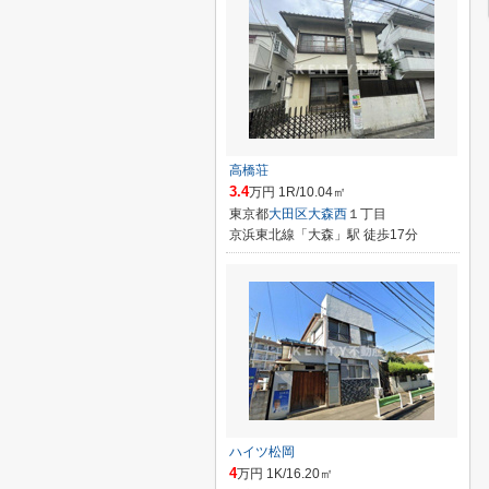
高橋荘
3.4
万円 1R/10.04㎡
東京都
大田区
大森西
１丁目
京浜東北線「大森」駅 徒歩17分
ハイツ松岡
4
万円 1K/16.20㎡