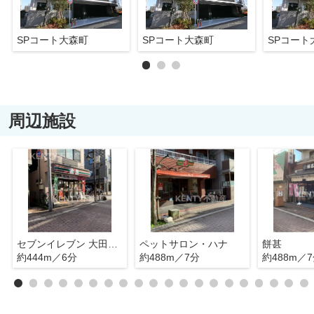
SPコート大森町
SPコート大森町
SPコート
周辺施設
セブンイレブン 大田区美原通り南店
ペットサロン・ハナ
餅甚
約444m／6分
約488m／7分
約488m／