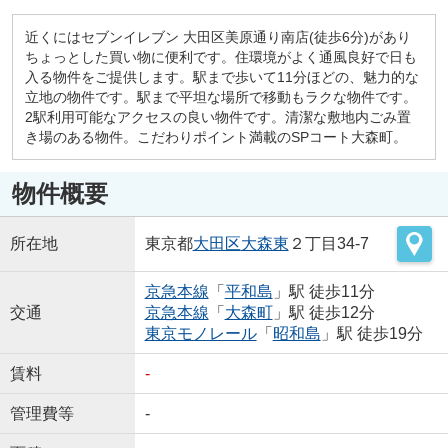
近くにはセブンイレブン 大田区美原通り南店(徒歩6分)があり
ちょっとした買い物に便利です。住環境がよく通風良好で日も
入る物件をご提供します。駅まで歩いて11分ほどの、魅力的な
立地の物件です。駅まで平坦な場所で移動もラクな物件です。
2駅利用可能なアクセスの良い物件です。清潔な敷地内ごみ置
き場のある物件。こだわりポイント満載のSPコート大森町。
物件概要
所在地
東京都
大田区
大森東
２丁目34-7
京急本線
「
平和島
」駅 徒歩11分
交通
京急本線
「
大森町
」駅 徒歩12分
東京モノレール
「
昭和島
」駅 徒歩19分
賃料
-
管理費等
-