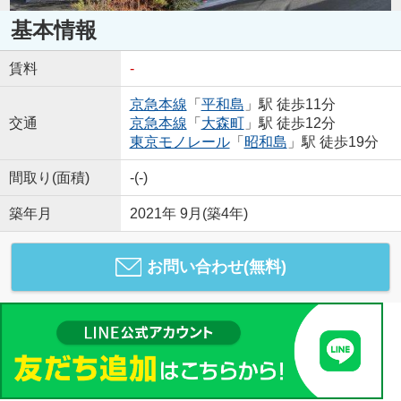
基本情報
賃料
-
京急本線
「
平和島
」駅 徒歩11分
交通
京急本線
「
大森町
」駅 徒歩12分
東京モノレール
「
昭和島
」駅 徒歩19分
間取り(面積)
-(-)
築年月
2021年 9月(築4年)
お問い合わせ(無料)