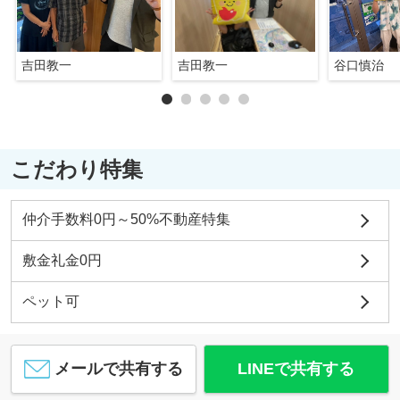
吉田教一
吉田教一
谷口慎治
こだわり特集
仲介手数料0円～50%不動産特集
敷金礼金0円
ペット可
メールで共有する
LINEで共有する