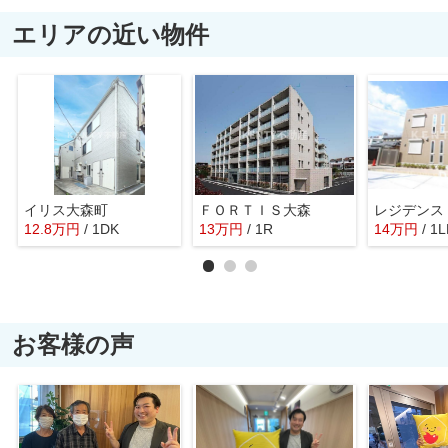
エリアの近い物件
イリス大森町
ＦＯＲＴＩＳ大森
レジデンス
12.8
万
円
/ 1DK
13
万
円
/ 1R
14
万
円
/ 1
お客様の声