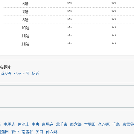
5階
***
***
7階
***
***
8階
***
***
10階
***
***
11階
***
***
11階
***
***
ら探す
礼金0円
ペット可
駅近
王
中馬込
仲池上
中央
東馬込
北千束
西六郷
本羽田
久が原
千鳥
東雪谷
南蒲田
萩中
南雪谷
矢口
仲六郷