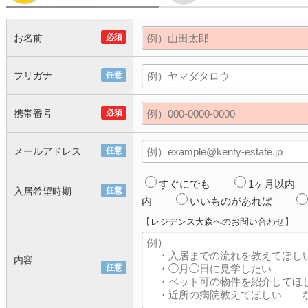
お名前
必須
フリガナ
任意
携帯番号
必須
メールアドレス
任意
すぐにでも
1ヶ月以内
入居希望時期
任意
内
いいものがあれば
【レジデンス大森へのお問い合わせ】
内容
任意