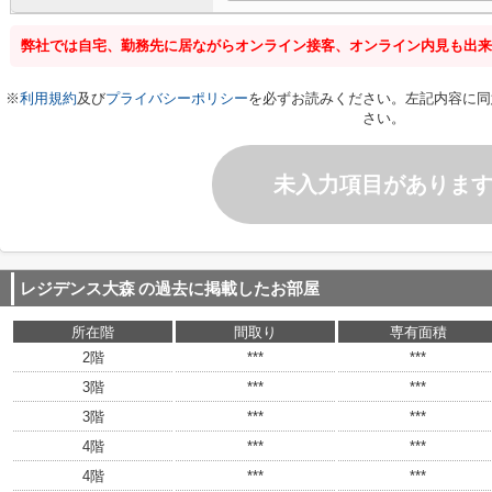
弊社では自宅、勤務先に居ながらオンライン接客、オンライン内見も出来
※
利用規約
及び
プライバシーポリシー
を必ずお読みください。左記内容に同
さい。
未入力項目がありま
レジデンス大森
の過去に掲載したお部屋
所在階
間取り
専有面積
2階
***
***
3階
***
***
3階
***
***
4階
***
***
4階
***
***