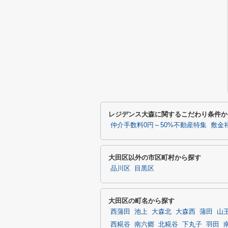
レジデンス大森に関するこだわり条件か
仲介手数料0円～50%不動産特集
敷金
大田区以外の市区町村から探す
品川区
目黒区
大田区の町名から探す
西蒲田
池上
大森北
大森西
蒲田
山
西糀谷
南六郷
北糀谷
下丸子
羽田