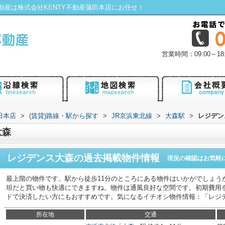
産は株式会社KENTY不動産蒲田本店にお任せ！
営業時間：09:00～
田本店
>
(賃貸)路線・駅から探す
>
JR京浜東北線
>
大森駅
>
レジデン
大森
レジデンス大森
の過去掲載物件情報
現況の確認はお気軽
最上階の物件です。駅から徒歩11分のところにある物件はいかがでしょう
坦だと買い物も快適にできますね。物件は通風良好な空間です。初期費用
ドで決済したい方にもおすすめです。気になるイチオシ物件情報：「レジ
所在地
交通