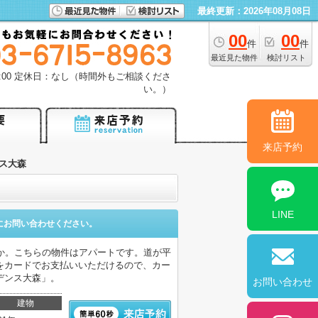
最終更新：2026年08月08日
00
00
件
件
最近見た物件
検討リスト
18:00 定休日：なし（時間外もご相談くださ
い。）
来店予約
ス大森
LINE
にお問い合わせください。
か。こちらの物件はアパートです。道が平
をカードでお支払いいただけるので、カー
デンス大森」。
お問い合わせ
建物