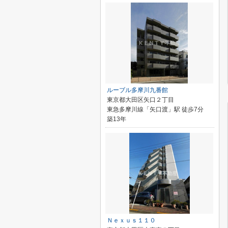
ルーブル多摩川九番館
東京都大田区矢口２丁目
東急多摩川線「矢口渡」駅 徒歩7分
築13年
Ｎｅｘｕｓ１１０