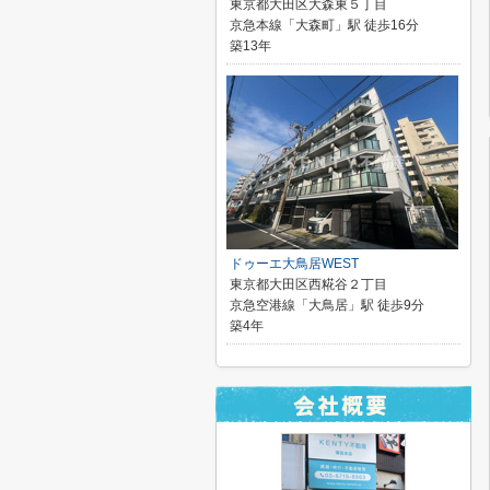
東京都大田区大森東５丁目
京急本線「大森町」駅 徒歩16分
築13年
ドゥーエ大鳥居WEST
東京都大田区西糀谷２丁目
京急空港線「大鳥居」駅 徒歩9分
築4年