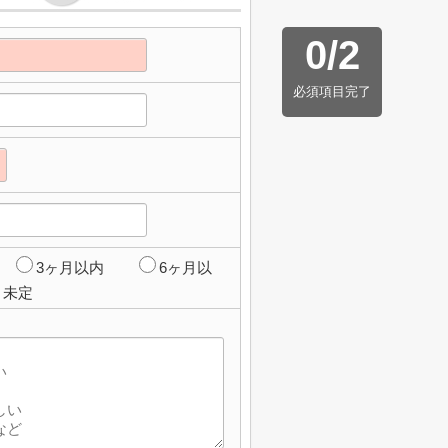
0
/
2
必須項目完了
3ヶ月以内
6ヶ月以
未定