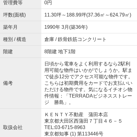
管理費等
0円
坪数(面積)
11.30坪～188.99坪(37.36㎡～624.79㎡)
築年月
1990年 3月(築36年)
種別 / 構造
倉庫 / 鉄骨鉄筋コンクリート
階建
8階建 地下1階
日頃から電車をよく利用するなら2駅利
用可能な物件はいかがでしょうか。駅ま
で徒歩12分でアクセス可能な物件です。
備考
こちらは初期費用をカードでお支払いい
ただける物件です。気になるイチオシ物
件情報：「TERRADAビジネスストレー
ジ 勝島」。
ＫＥＮＴＹ不動産 蒲田本店
東京都大田区西蒲田７丁目４６－５
取扱会社
TEL:03-6715-8963
東京都知事 (1) 第113446号