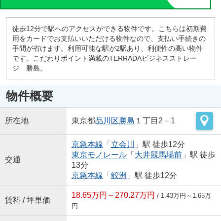
徒歩12分で駅へのアクセスができる物件です。こちらは初期費
用をカードでお支払いいただける物件なので、支払い手続きの
手間が省けます。利用可能な駅が2駅あり、利便性の高い物件
です。こだわりポイント満載のTERRADAビジネスストレー
ジ 勝島。
物件概要
所在地
東京都
品川区
勝島
１丁目2－1
京急本線
「
立会川
」駅 徒歩12分
東京モノレール
「
大井競馬場前
」駅 徒歩
交通
13分
京急本線
「
鮫洲
」駅 徒歩12分
18.65万円～270.27万円
/ 1.43万円～1.65万
賃料 / 坪単価
円