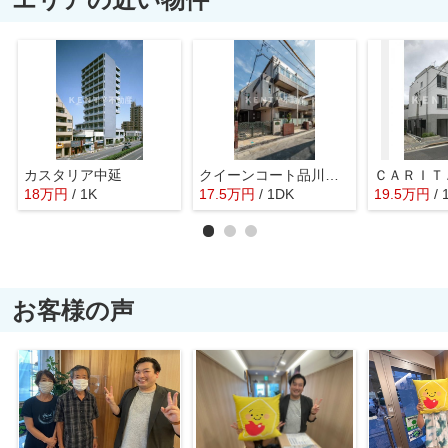
カスタリア中延
クイーンコート品川大井
ＣＡＲＩＴ
18
万
円
/ 1K
17.5
万
円
/ 1DK
19.5
万
円
/
お客様の声