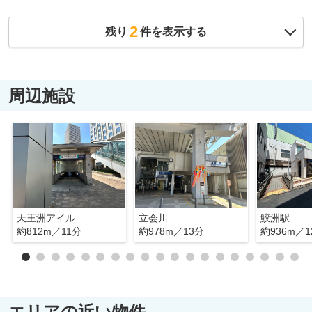
2
残り
件を表示する
周辺施設
天王洲アイル
立会川
鮫洲駅
約812m／11分
約978m／13分
約936m／1
エリアの近い物件