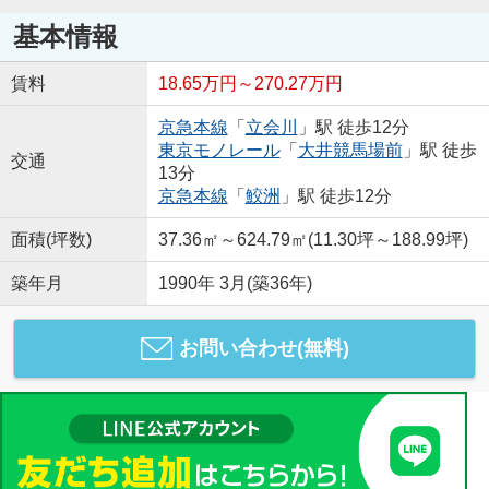
基本情報
賃料
18.65万円～270.27万円
京急本線
「
立会川
」駅 徒歩12分
東京モノレール
「
大井競馬場前
」駅 徒歩
交通
13分
京急本線
「
鮫洲
」駅 徒歩12分
面積(坪数)
37.36㎡～624.79㎡(11.30坪～188.99坪)
築年月
1990年 3月(築36年)
お問い合わせ(無料)