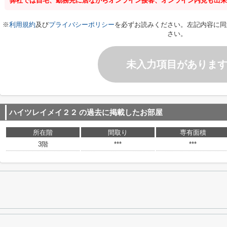
弊社では自宅、勤務先に居ながらオンライン接客、オンライン内見も出来
※
利用規約
及び
プライバシーポリシー
を必ずお読みください。左記内容に同
さい。
未入力項目がありま
ハイツレイメイ２２
の過去に掲載したお部屋
所在階
間取り
専有面積
3階
***
***