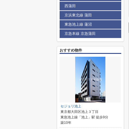
西蒲田
京浜東北線 蒲田
東急池上線 蓮沼
京急本線 京急蒲田
おすすめ物件
セジョリ池上
東京都大田区池上３丁目
東急池上線「池上」駅 徒歩9分
築10年