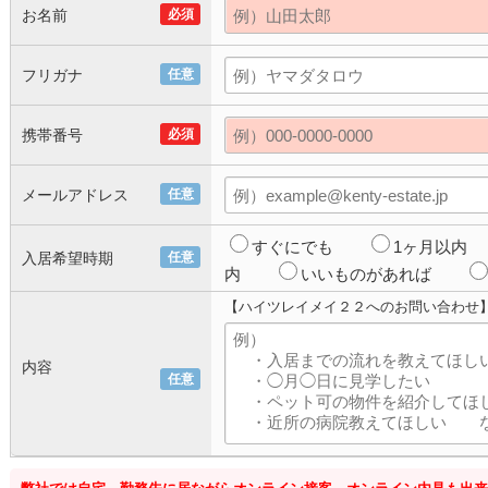
お名前
必須
フリガナ
任意
携帯番号
必須
メールアドレス
任意
すぐにでも
1ヶ月以内
入居希望時期
任意
内
いいものがあれば
【ハイツレイメイ２２へのお問い合わせ
内容
任意