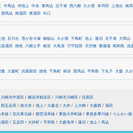
王
中馬込
仲池上
中央
東馬込
北千束
西六郷
久が原
本羽田
上池台
南馬
西馬込
南蒲田
東蒲田
矢口
足池
石川台
雪が谷大塚
御嶽山
久が原
千鳥町
池上
蓮沼
北千束
大岡山
京急蒲田
雑色
六郷土手
糀谷
大鳥居
穴守稲荷
天空橋
整備場
昭和島
流
屋敷
大森町
武蔵新田
雑色
千鳥町
糀谷
西馬込
平和島
下丸子
大森
久が
川崎市中原区
/
横浜市鶴見区
/
川崎市川崎区
/
目黒区
西五反田
/
南大井
/
池上
/
大森北
/
大井
/
上大崎
/
大森西
/
蒲田
急本線
/
京浜東北線
/
都営浅草線
/
東急大井町線
/
東急多摩川線
/
りんかい線
急蒲田
/
五反田
/
大井町
/
平和島
/
大森海岸
/
蓮沼
/
池上
/
馬込