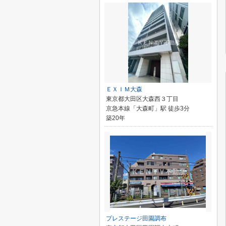
ＥＸＩＭ大森
東京都大田区大森西３丁目
京急本線「大森町」駅 徒歩3分
築20年
プレステージ田園調布