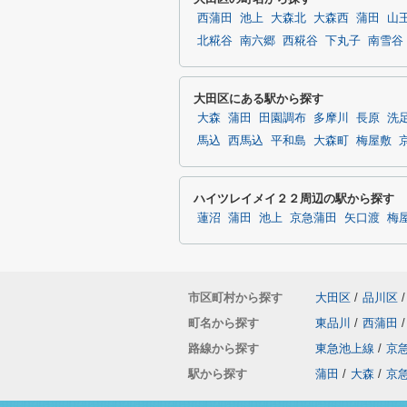
西蒲田
池上
大森北
大森西
蒲田
山
北糀谷
南六郷
西糀谷
下丸子
南雪谷
大田区にある駅から探す
大森
蒲田
田園調布
多摩川
長原
洗
馬込
西馬込
平和島
大森町
梅屋敷
ハイツレイメイ２２周辺の駅から探す
蓮沼
蒲田
池上
京急蒲田
矢口渡
梅
市区町村から探す
大田区
/
品川区
/
町名から探す
東品川
/
西蒲田
/
路線から探す
東急池上線
/
京
駅から探す
蒲田
/
大森
/
京