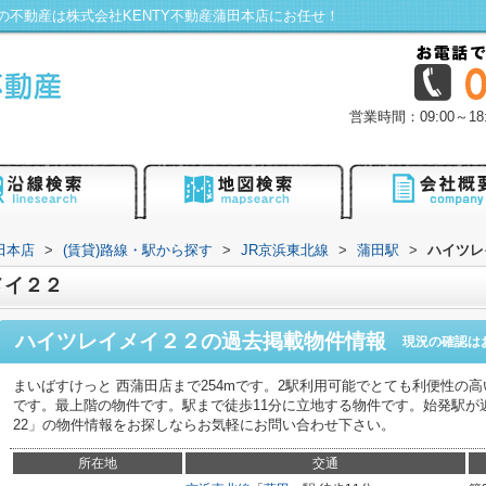
不動産は株式会社KENTY不動産蒲田本店にお任せ！
営業時間：09:00～
田本店
>
(賃貸)路線・駅から探す
>
JR京浜東北線
>
蒲田駅
>
ハイツレ
メイ２２
ハイツレイメイ２２
の過去掲載物件情報
現況の確認は
まいばすけっと 西蒲田店まで254mです。2駅利用可能でとても利便性の
です。最上階の物件です。駅まで徒歩11分に立地する物件です。始発駅が
22」の物件情報をお探しならお気軽にお問い合わせ下さい。
所在地
交通