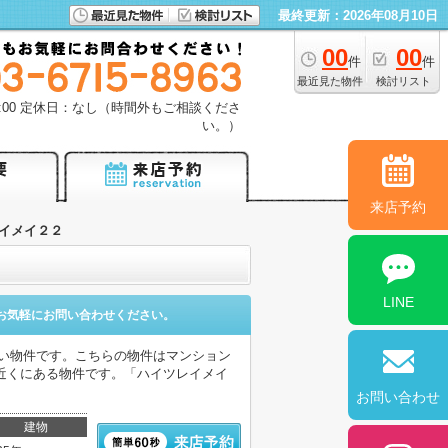
最終更新：2026年08月10日
00
00
件
件
最近見た物件
検討リスト
18:00 定休日：なし（時間外もご相談くださ
い。）
来店予約
イメイ２２
LINE
お気軽にお問い合わせください。
高い物件です。こちらの物件はマンション
近くにある物件です。「ハイツレイメイ
お問い合わせ
建物