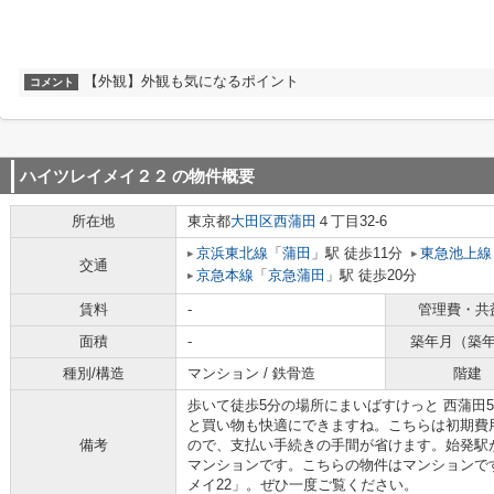
【外観】外観も気になるポイント
コメント
ハイツレイメイ２２
の物件概要
所在地
東京都
大田区
西蒲田
４丁目32-6
京浜東北線
「
蒲田
」駅 徒歩11分
東急池上線
交通
京急本線
「
京急蒲田
」駅 徒歩20分
賃料
-
管理費・共
面積
-
築年月（築
種別/構造
マンション / 鉄骨造
階建
歩いて徒歩5分の場所にまいばすけっと 西蒲田
と買い物も快適にできますね。こちらは初期費
備考
ので、支払い手続きの手間が省けます。始発駅
マンションです。こちらの物件はマンションで
メイ22」。ぜひ一度ご覧ください。