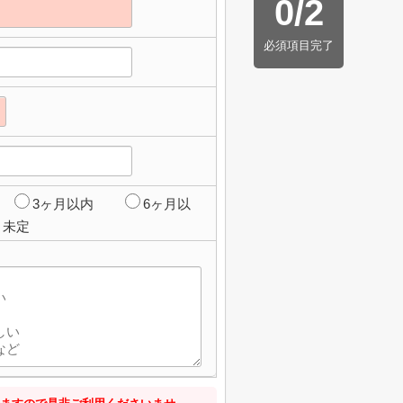
0
/
2
必須項目完了
3ヶ月以内
6ヶ月以
未定
】