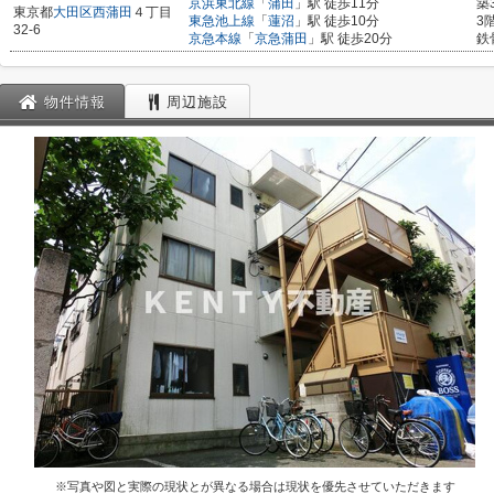
京浜東北線
「
蒲田
」駅 徒歩11分
築
東京都
大田区
西蒲田
４丁目
東急池上線
「
蓮沼
」駅 徒歩10分
3
32-6
京急本線
「
京急蒲田
」駅 徒歩20分
鉄
物件情報
周辺施設
※写真や図と実際の現状とが異なる場合は現状を優先させていただきます