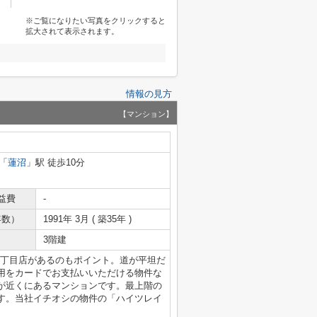
※ご覧になりたい写真をクリックすると
拡大されて表示されます。
情報の見方
【マンション】
「
蓮沼
」駅 徒歩10分
益費
-
年数）
1991年 3月 ( 築35年 )
3階建
5丁目店があるのもポイント。道が平坦だ
用をカードでお支払いいただける物件な
が近くにあるマンションです。最上階の
す。当社イチオシの物件の「ハイツレイ