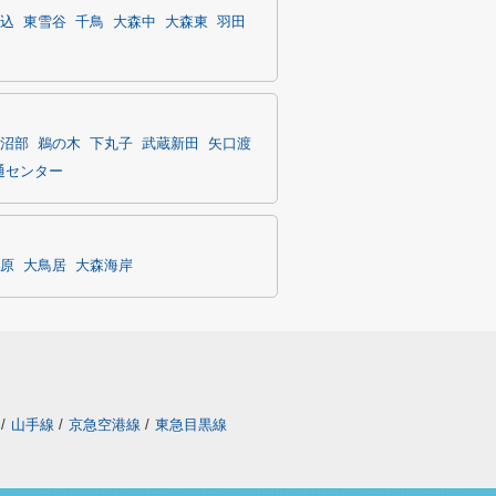
込
東雪谷
千鳥
大森中
大森東
羽田
沼部
鵜の木
下丸子
武蔵新田
矢口渡
通センター
原
大鳥居
大森海岸
/
山手線
/
京急空港線
/
東急目黒線