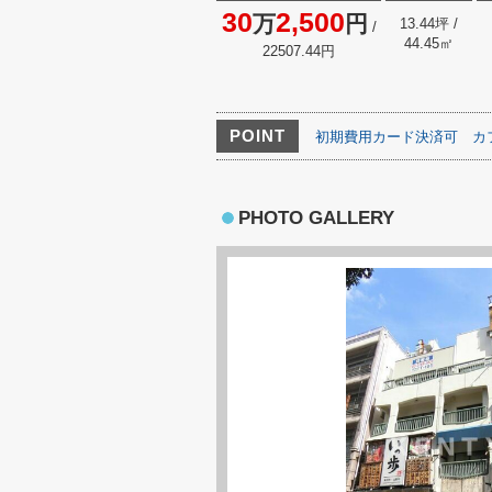
30
2,500
万
円
13.44坪 /
/
44.45㎡
22507.44円
POINT
初期費用カード決済可
カ
PHOTO GALLERY