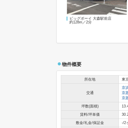
ビッグボーイ 大森駅前店
約128m／2分
物件概要
所在地
東
京
交通
京
京
坪数(面積)
13.
賃料/坪単価
30
敷金/礼金/保証金
-/