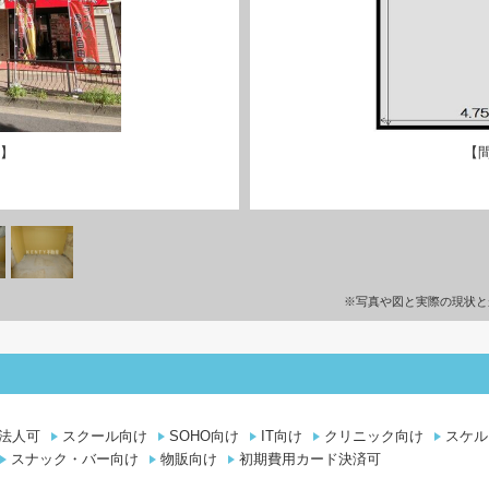
観】
【
※写真や図と実際の現状と
法人可
スクール向け
SOHO向け
IT向け
クリニック向け
スケル
スナック・バー向け
物販向け
初期費用カード決済可