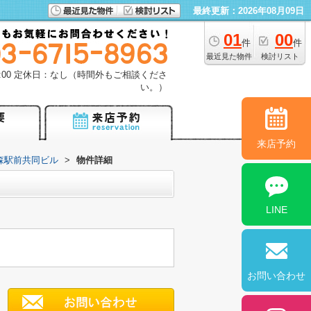
最終更新：2026年08月09日
01
00
件
件
最近見た物件
検討リスト
18:00 定休日：なし（時間外もご相談くださ
い。）
来店予約
森駅前共同ビル
>
物件詳細
LINE
お問い合わせ