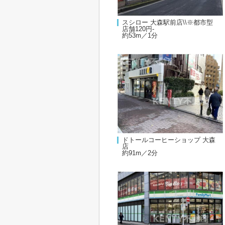
スシロー 大森駅前店\\※都市型
店舗120円-
約53m／1分
ドトールコーヒーショップ 大森
店
約91m／2分