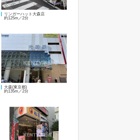
リンガーハット大森店
約125m／2分
大森(東京都)
約135m／2分