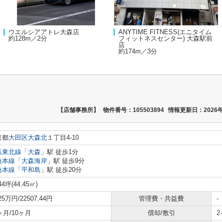
ウエルシアアトレ大森店
ANYTIME FITNESS(エニタイム
約128m／2分
フィットネスセンター) 大森駅前
店
約174m／3分
【店舗事務所】
物件番号：105503894
情報更新日：2026年
京都
大田区
大森北
１丁目4-10
浜東北線
「
大森
」駅 徒歩1分
急本線
「
大森海岸
」駅 徒歩9分
急本線
「
平和島
」駅 徒歩20分
44坪(44.45㎡)
.25万円/22507.44円
管理費・共益費
-
2ヶ月/10ヶ月
償却/敷引
2