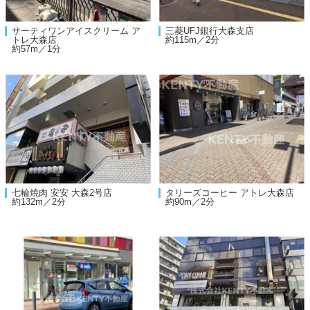
サーティワンアイスクリーム ア
三菱UFJ銀行大森支店
トレ大森店
約115m／2分
約57m／1分
七輪焼肉 安安 大森2号店
タリーズコーヒー アトレ大森店
約132m／2分
約90m／2分