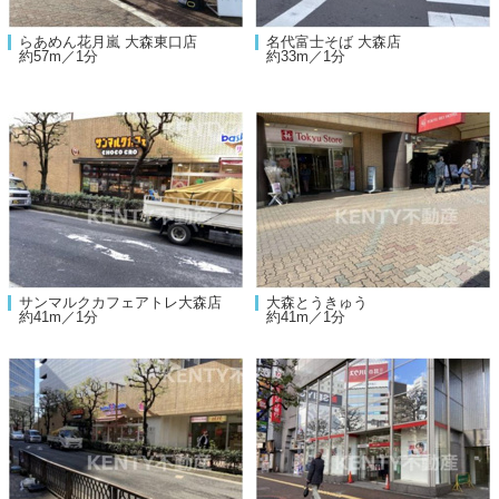
らあめん花月嵐 大森東口店
名代富士そば 大森店
約57m／1分
約33m／1分
サンマルクカフェアトレ大森店
大森とうきゅう
約41m／1分
約41m／1分