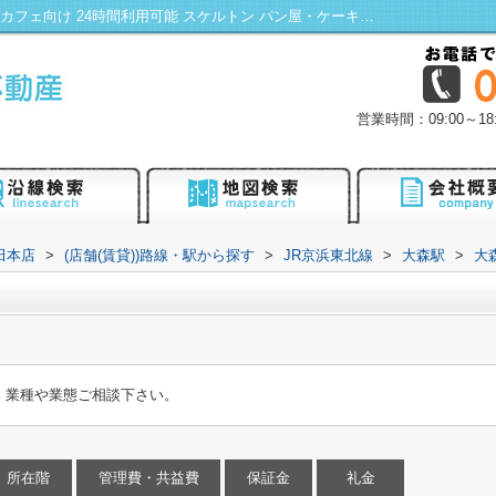
大森駅前共同ビル｜初期費用カード決済可 カフェ向け 24時間利用可能 スケルトン パン屋・ケーキ屋向け 物販向け｜蒲田・大田区エリアの不動産は株式会社KENTY不動産蒲田本店にお任せ！
営業時間：09:00～
田本店
>
(店舗(賃貸))路線・駅から探す
>
JR京浜東北線
>
大森駅
>
大
。業種や業態ご相談下さい。
所在階
管理費・共益費
保証金
礼金