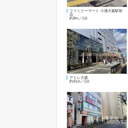
ファミリーマート 小浦大森駅前
店
約9m／1分
アトレ大森
約41m／1分