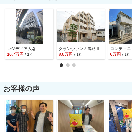
レジディア大森
グランヴァン西馬込Ⅱ
コンティニ
10.7
万
円
/ 1K
8.8
万
円
/ 1K
6
万
円
/ 1K
お客様の声