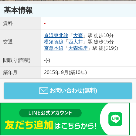
基本情報
賃料
-
京浜東北線
「
大森
」駅 徒歩10分
交通
横須賀線
「
西大井
」駅 徒歩15分
京急本線
「
大森海岸
」駅 徒歩19分
間取り(面積)
-(-)
築年月
2015年 9月(築10年)
お問い合わせ(無料)