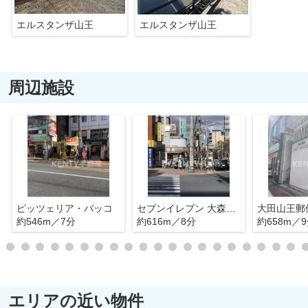
エルスタンザ山王
エルスタンザ山王
周辺施設
ピッツェリア・バッコ
セブンイレブン 大森駅北店
大田山王郵
約546m／7分
約616m／8分
約658m／
エリアの近い物件