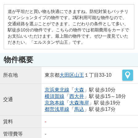
道が平坦だと買い物も快適にできますね。防犯対策もバッチリ
なマンションタイプの物件です。2駅利用可能な物件なので、
交通経路を選ぶことができます。こだわりの条件として多い、
駅徒歩10分の物件です。こちらの物件では初期費用をカードで
お支払いいただけます。最上階の物件です。ぜひ一度見ていた
だきたい、「エルスタンザ山王」です。
物件概要
所在地
東京都
大田区
山王
１丁目33-10
京浜東北線
「
大森
」駅 徒歩10分
横須賀線
「
西大井
」駅 徒歩15～18分
交通
京急本線
「
大森海岸
」駅 徒歩19分
都営浅草線
「
馬込
」駅 徒歩17分
賃料
-
管理費等
-