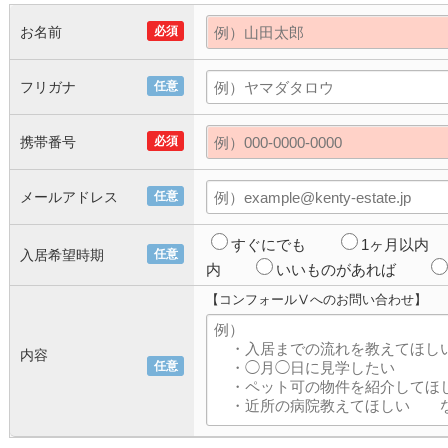
お名前
必須
フリガナ
任意
携帯番号
必須
メールアドレス
任意
すぐにでも
1ヶ月以内
入居希望時期
任意
内
いいものがあれば
【コンフォールⅤへのお問い合わせ】
内容
任意