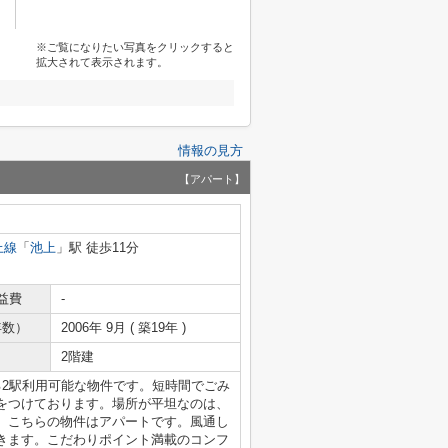
※ご覧になりたい写真をクリックすると
拡大されて表示されます。
情報の見方
【アパート】
上線
「
池上
」駅 徒歩11分
益費
-
年数）
2006年 9月 ( 築19年 )
2階建
る2駅利用可能な物件です。短時間でごみ
をつけております。場所が平坦なのは、
。こちらの物件はアパートです。風通し
きます。こだわりポイント満載のコンフ