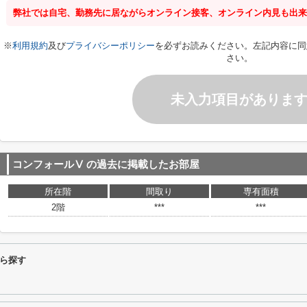
弊社では自宅、勤務先に居ながらオンライン接客、オンライン内見も出来
※
利用規約
及び
プライバシーポリシー
を必ずお読みください。左記内容に同
さい。
未入力項目がありま
コンフォールⅤ
の過去に掲載したお部屋
所在階
間取り
専有面積
2階
***
***
ら探す