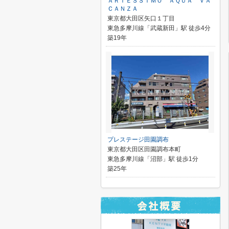
ＡＲＴＥＳＳＩＭＯ ＡＱＵＡ ＶＡ
ＣＡＮＺＡ
東京都大田区矢口１丁目
東急多摩川線「武蔵新田」駅 徒歩4分
築19年
プレステージ田園調布
東京都大田区田園調布本町
東急多摩川線「沼部」駅 徒歩1分
築25年