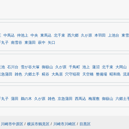
王
中馬込
仲池上
中央
東馬込
北千束
西六郷
久が原
本羽田
上池台
東雪
下丸子
南雪谷
東蒲田
萩中
矢口
足池
石川台
雪が谷大塚
御嶽山
久が原
千鳥町
池上
蓮沼
北千束
大岡山
京急蒲田
雑色
六郷土手
糀谷
大鳥居
穴守稲荷
天空橋
整備場
昭和島
流
下丸子
蒲田
鵜の木
久が原
雑色
京急蒲田
西馬込
梅屋敷
御嶽山
六郷土
川崎市中原区
/
横浜市鶴見区
/
川崎市川崎区
/
目黒区