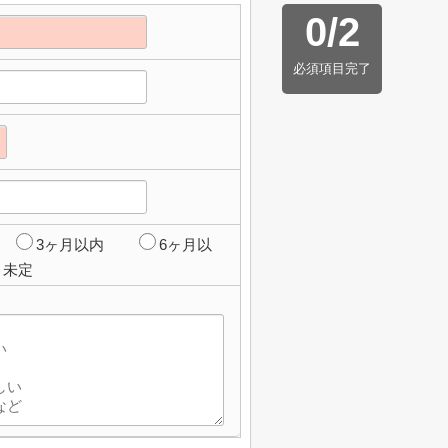
0
/
2
必須項目完了
3ヶ月以内
6ヶ月以
未定