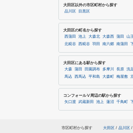
大田区以外の市区町村から探す
品川区
目黒区
大田区の町名から探す
西蒲田
池上
大森北
大森西
蒲田
山
北糀谷
西糀谷
羽田
南六郷
南蒲田
大田区にある駅から探す
大森
蒲田
田園調布
多摩川
長原
洗
馬込
西馬込
平和島
大森町
梅屋敷
コンフォールⅤ周辺の駅から探す
矢口渡
武蔵新田
池上
蓮沼
千鳥町
市区町村から探す
大田区
/
品川区
/