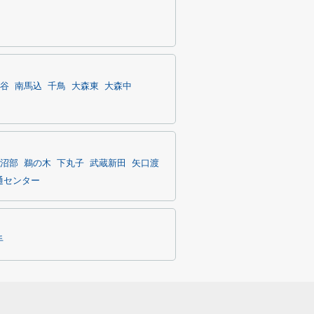
谷
南馬込
千鳥
大森東
大森中
沼部
鵜の木
下丸子
武蔵新田
矢口渡
通センター
手