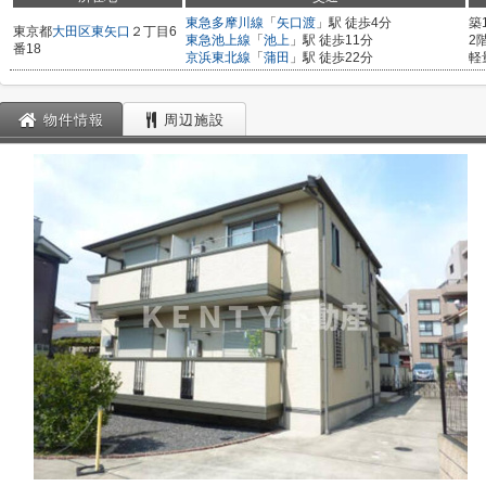
東急多摩川線
「
矢口渡
」駅 徒歩4分
築
東京都
大田区
東矢口
２丁目6
東急池上線
「
池上
」駅 徒歩11分
2
番18
京浜東北線
「
蒲田
」駅 徒歩22分
軽
物件情報
周辺施設