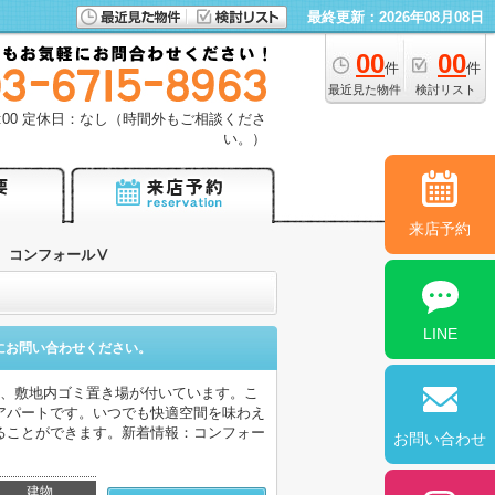
最終更新：2026年08月08日
00
00
件
件
最近見た物件
検討リスト
18:00 定休日：なし（時間外もご相談くださ
い。）
来店予約
コンフォールⅤ
LINE
にお問い合わせください。
い、敷地内ゴミ置き場が付いています。こ
アパートです。いつでも快適空間を味わえ
ることができます。新着情報：コンフォー
お問い合わせ
建物