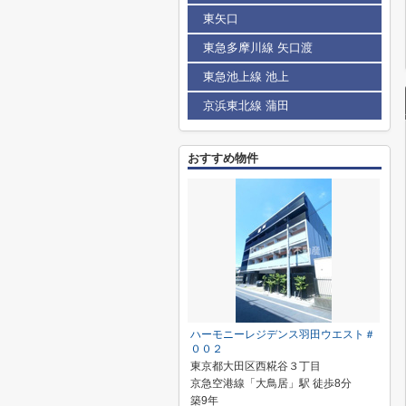
東矢口
東急多摩川線 矢口渡
東急池上線 池上
京浜東北線 蒲田
おすすめ物件
ハーモニーレジデンス羽田ウエスト＃
００２
東京都大田区西糀谷３丁目
京急空港線「大鳥居」駅 徒歩8分
築9年