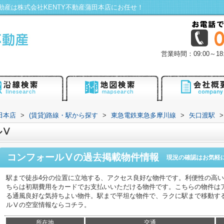
産は株式会社KENTY不動産蒲田本店にお任せ！
営業時間：09:00～
田本店
>
(賃貸)路線・駅から探す
>
東急電鉄東急多摩川線
>
矢口渡駅
>
ルⅤ
コンフォールⅤ
の過去掲載物件情報
現況の確認はお気軽
駅まで徒歩4分の位置に立地する、アクセス良好な物件です。利便性の高
ちらは初期費用をカードでお支払いいただける物件です。こちらの物件は
る通風良好な気持ちよい物件。駅まで平坦な物件で、ラクに駅まで移動す
ルⅤの空室情報ならコチラ。
所在地
交通