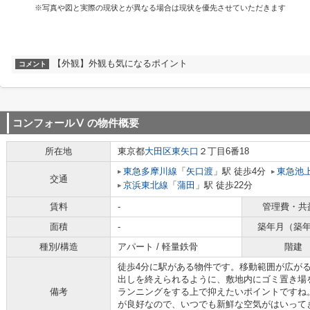
※写真や図と実際の現状とが異なる場合は現状を優先させていただきます
【外観】外観も気になるポイント
コメント
コンフォールⅤ
の物件概要
所在地
東京都
大田区
東矢口
２丁目6番18
東急多摩川線
「
矢口渡
」駅 徒歩4分
東急池
交通
京浜東北線
「
蒲田
」駅 徒歩22分
賃料
-
管理費・共
面積
-
築年月（築
種別/構造
アパート / 軽量鉄骨
階建
徒歩4分に駅がある物件です。移動範囲が広が
出しを終えられるように、敷地内にゴミ置き場
備考
ランニングをする上で抑えたいポイントですね
が良好なので、いつでも新鮮な空気がはいって