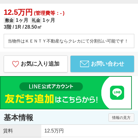
12.5万円
(管理費等：- )
1ヶ月
1ヶ月
敷金
礼金
3階
1R
28.50㎡
当物件はＫＥＮＴＹ不動産ならクレカにて分割払い可能です！
お気に入り追加
お問い合わせ
基本情報
情報の見方
賃料
12.5万円