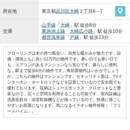
所在地
東京都
品川区
大崎
２丁目6－7
山手線
「
大崎
」駅 徒歩6分
交通
東急池上線
「
大崎広小路
」駅 徒歩10分
都営浅草線
「
戸越
」駅 徒歩13分
フローリングは木の持つ風合い、自然な暖かみが魅力です。設
備・環境ともに良い12万円の物件です。暑い日でも寒い日で
も、エアコンのあるマンションなら安心です。暮らしに便利
な、駅まで徒歩6分の物件です。角部屋物件はいかがでしょう
か。こちらの物件はマンションです。セキュリティ面は、TVイ
ンターホン・オートロックなどを設置しているので安全面でも
優れております。収納はシューズボックス・クロゼットなど豊
富なので、広々と空間を利用することも可能です。室内設備は
洗面化粧台・浴室乾燥機などが揃っているので、快適に過ごし
やすいお部屋になります。気になるイチオシ物件情報：「フリ
ードハイム」。