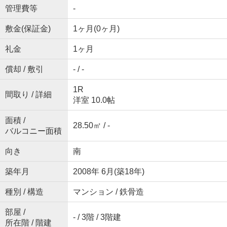
管理費等
-
敷金(保証金)
1ヶ月(0ヶ月)
礼金
1ヶ月
償却 / 敷引
- / -
1R
間取り / 詳細
洋室 10.0帖
面積 /
28.50㎡ / -
バルコニー面積
向き
南
築年月
2008年 6月(築18年)
種別 / 構造
マンション / 鉄骨造
部屋 /
- / 3階 / 3階建
所在階 / 階建