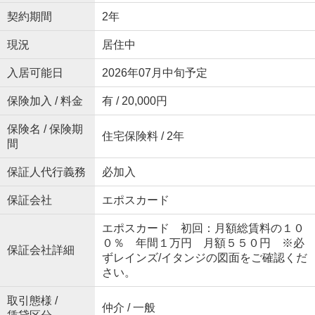
契約期間
2年
現況
居住中
入居可能日
2026年07月中旬予定
保険加入 / 料金
有 / 20,000円
保険名 / 保険期
住宅保険料 / 2年
間
保証人代行義務
必加入
保証会社
エポスカード
エポスカード 初回：月額総賃料の１０
０％ 年間１万円 月額５５０円 ※必
保証会社詳細
ずレインズ/イタンジの図面をご確認くだ
さい。
取引態様 /
仲介 / 一般