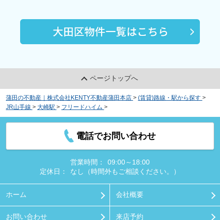
じゃんぼ焼鳥 鳥貴族 大井町西口店
約1627m／21分
ページトップへ
蒲田の不動産｜株式会社KENTY不動産蒲田本店
>
(賃貸)路線・駅から探す
>
JR山手線
>
大崎駅
>
フリードハイム
>
物件詳細
名物家
約1623m／21分
電話でお問い合わせ
営業時間：
09:00～18:00
定休日：
なし（時間外もご相談ください。）
ファミリーマート 大井町駅西店
ホーム
会社概要
約1658m／21分
お問い合わせ
来店予約