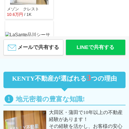
メゾン クレスト
10.6
万
円
/ 1K
戸越公園
約1483m／19分
メールで共有する
LINEで共有する
LaSante品川シーサイドⅡ
11.4
万
円
/ 1K
珈琲館大井町店
約1557m／20分
3
KENTY不動産が選ばれる
つの理由
地元密着の豊富な知識!
ＨＹ’ｓ 品川南大井
大田区・蒲田で10年以上の不動産
9.7
万
円
/ 1K
ドコモショップ大井町店
経験があります！
約1627m／21分
その経験を活かし、お客様の安心