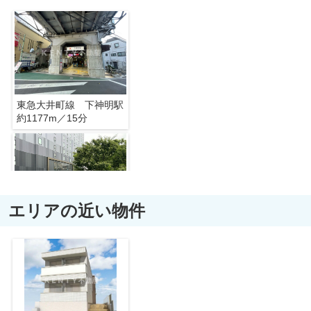
東急大井町線 下神明駅
約1177m／15分
エリアの近い物件
五反田
約1579m／20分