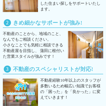
した住まい探しをサポートいたし
ます。
きめ細かなサポートが強み!
ドゥーエ大森
11.4
万
円
/ 1K
積水ハウスミュージカルシアター 四季劇場 [夏]
不動産のことから、地域のこと、
約1700m／22分
なんでもご相談ください。
小さなことでも気軽に相談できる
不動産屋を目指し、 蒲田に根付い
た営業スタイルが強みです！
不動産のスペシャリストが対応!
キャッツ・シアター
約1668m／21分
不動産経験10年以上のスタッフが
多数いるため幅広い知識でお客様
の「困った」を「良かった」に変
えていきます！