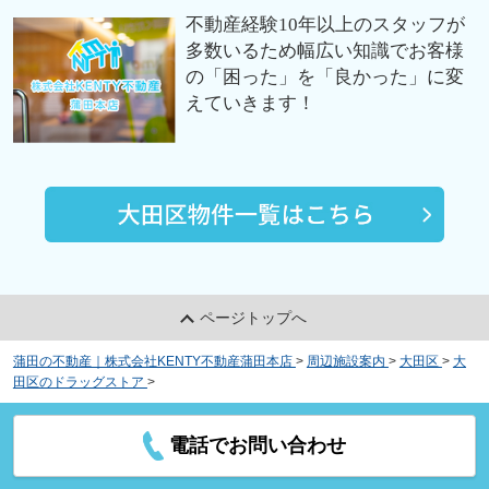
不動産経験10年以上のスタッフが
多数いるため幅広い知識でお客様
の「困った」を「良かった」に変
えていきます！
ページトップへ
蒲田の不動産｜株式会社KENTY不動産蒲田本店
>
周辺施設案内
>
大田区
>
大
田区のドラッグストア
>
ドラッグストア マツモトキヨシ マチノマ大森店
電話でお問い合わせ