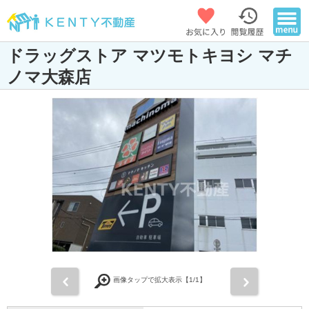
ドラッグストア マツモトキヨシ マチ
ノマ大森店
前
次
画像タップで拡大表示【
1
/1】