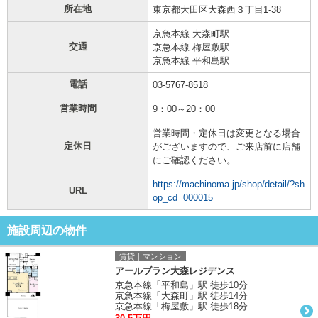
所在地
東京都大田区大森西３丁目1-38
京急本線 大森町駅
交通
京急本線 梅屋敷駅
京急本線 平和島駅
電話
03-5767-8518
営業時間
9：00～20：00
営業時間・定休日は変更となる場合
定休日
がございますので、ご来店前に店舗
にご確認ください。
https://machinoma.jp/shop/detail/?sh
URL
op_cd=000015
施設周辺の物件
賃貸｜マンション
アールブラン大森レジデンス
京急本線「平和島」駅 徒歩10分
京急本線「大森町」駅 徒歩14分
京急本線「梅屋敷」駅 徒歩18分