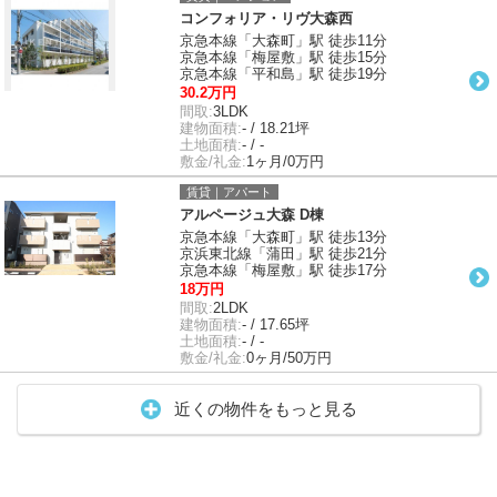
コンフォリア・リヴ大森西
京急本線「大森町」駅 徒歩11分
京急本線「梅屋敷」駅 徒歩15分
京急本線「平和島」駅 徒歩19分
30.2万円
間取:
3LDK
建物面積:
- / 18.21坪
土地面積:
- / -
敷金/礼金:
1ヶ月/0万円
賃貸｜アパート
アルページュ大森 D棟
京急本線「大森町」駅 徒歩13分
京浜東北線「蒲田」駅 徒歩21分
京急本線「梅屋敷」駅 徒歩17分
18万円
間取:
2LDK
建物面積:
- / 17.65坪
土地面積:
- / -
敷金/礼金:
0ヶ月/50万円
近くの物件をもっと見る