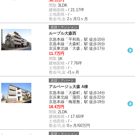
30.5万円
間取:
3LDK
建物面積:
- / 21.17坪
土地面積:
- / -
敷金/礼金:
2ヶ月/1ヶ月
賃貸｜マンション
ルーブル大森西
京急本線「平和島」駅 徒歩10分
京急本線「大森町」駅 徒歩16分
京浜東北線「大森」駅 徒歩17分
11.7万円
間取:
1K
建物面積:
- / 7.76坪
土地面積:
- / -
敷金/礼金:
-/1ヶ月
賃貸｜アパート
アルページュ大森 A棟
京急本線「大森町」駅 徒歩14分
京浜東北線「蒲田」駅 徒歩22分
京急本線「梅屋敷」駅 徒歩18分
18.4万円
間取:
2LDK
建物面積:
- / 17.65坪
土地面積:
- / -
敷金/礼金:
0ヶ月/50万円
賃貸｜マンション