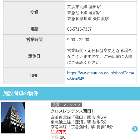
京浜東北線 蒲田駅
交通
東急池上線 蓮沼駅
東急多摩川線 矢口渡駅
電話
03-5713-7337
営業時間
9:00～22:00
営業時間・定休日は変更となる場合
定休日
がございますので、ご来店前に店舗
にご確認ください。
https://www.tsuruha.co.jp/shop/?cm=
URL
v&id=545
施設周辺の物件
賃貸｜マンション
クロスレジデンス蒲田Ⅱ
京浜東北線「蒲田」駅 徒歩6分
東急池上線「蓮沼」駅 徒歩5分
京急本線「京急蒲田」駅 徒歩16分
11.8万円
間取:
1K