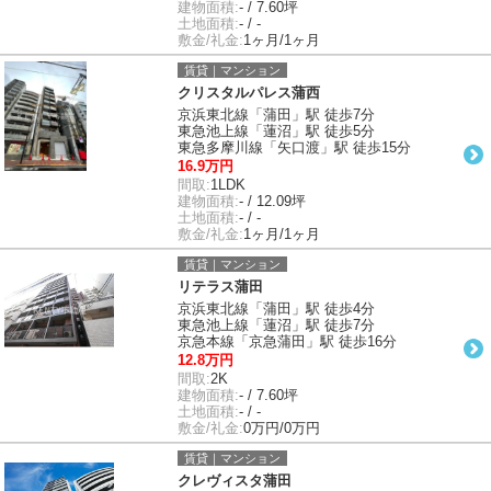
建物面積:
- / 7.60坪
土地面積:
- / -
敷金/礼金:
1ヶ月/1ヶ月
賃貸｜マンション
クリスタルパレス蒲西
京浜東北線「蒲田」駅 徒歩7分
東急池上線「蓮沼」駅 徒歩5分
東急多摩川線「矢口渡」駅 徒歩15分
16.9万円
間取:
1LDK
建物面積:
- / 12.09坪
土地面積:
- / -
敷金/礼金:
1ヶ月/1ヶ月
賃貸｜マンション
リテラス蒲田
京浜東北線「蒲田」駅 徒歩4分
東急池上線「蓮沼」駅 徒歩7分
京急本線「京急蒲田」駅 徒歩16分
12.8万円
間取:
2K
建物面積:
- / 7.60坪
土地面積:
- / -
敷金/礼金:
0万円/0万円
賃貸｜マンション
クレヴィスタ蒲田