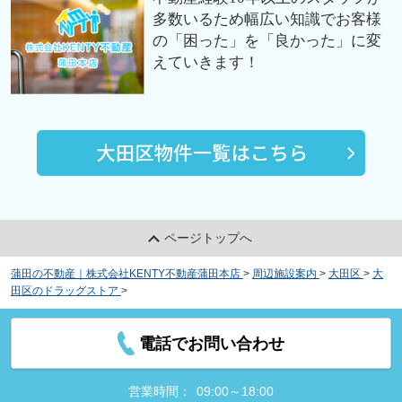
多数いるため幅広い知識でお客様
の「困った」を「良かった」に変
えていきます！
ページトップへ
蒲田の不動産｜株式会社KENTY不動産蒲田本店
>
周辺施設案内
>
大田区
>
大
田区のドラッグストア
>
ツルハドラッグ 蒲田店
電話でお問い合わせ
営業時間：
09:00～18:00