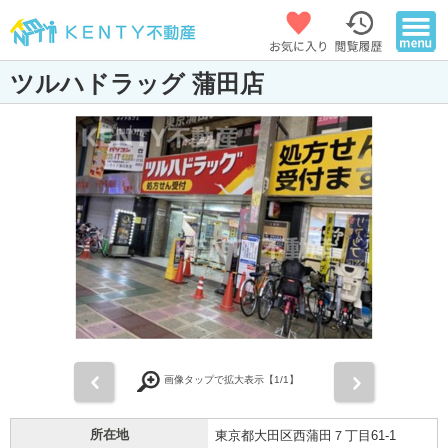
ツルハドラッグ 蒲田店
前
次
画像タップで拡大表示【
1
/1】
所在地
東京都大田区西蒲田７丁目61-1