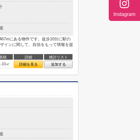
分
Instagram
造
467mにある物件です。徒歩10分に駅の
ザインに関して、自信をもって情報を提
面積
詳細
検討リスト
4.33㎡
詳細を見る
追加する
造