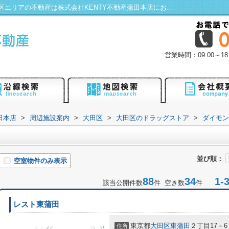
ダイモン薬品周辺の物件一覧｜蒲田・大田区エリアの不動産は株式会社KENTY不動産蒲田本店にお任せ！
営業時間：09:00～
田本店
>
周辺施設案内
>
大田区
>
大田区のドラッグストア
>
ダイモン
並び順：
空室物件のみ表示
88
34
1-3
該当公開件数
件 空き数
件
レスト東蒲田
東京都
大田区
東蒲田
２丁目17－6
住所