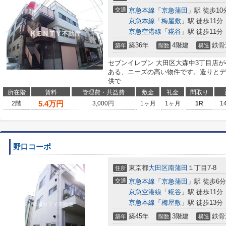
交通
京急本線
「
京急蒲田
」駅 徒歩10
京急本線
「
梅屋敷
」駅 徒歩11分
京急空港線
「
糀谷
」駅 徒歩11分
築36年
4階建
鉄骨
築年
階数
構造
セブンイレブン 大田区大森中3丁目店が
ある、ニーズの高い物件です。造りとデ
供で...
所在階
賃料
管理費・共益費
敷金
礼金
間取り
5.4
万円
2階
3,000円
1ヶ月
1ヶ月
1R
1
野口コーポ
東京都
大田区
南蒲田
１丁目7-8
住所
交通
京急本線
「
京急蒲田
」駅 徒歩6分
京急空港線
「
糀谷
」駅 徒歩11分
京急本線
「
梅屋敷
」駅 徒歩13分
築45年
3階建
鉄骨
築年
階数
構造