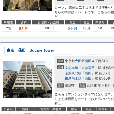
ローソン 東蒲田二丁目店まで徒歩6分
ちらの物件はアパートです。こちらの物
だ...
所在階
賃料
管理費・共益費
敷金
礼金
間取り
8
万円
0ヶ月
2階
3,000円
1ヶ月
1R
1
東京 蒲田 Square Tower
東京都
大田区
蒲田
４丁目23-3
住所
交通
京急本線
「
京急蒲田
」駅 徒歩3分
京浜東北線
「
蒲田
」駅 徒歩7分
東急池上線
「
蒲田
」駅 徒歩9分
築18年
20階建 地下1階
築年
階数
こちらはマンションタイプになります。
らは初期費用をカードでお支払いいただ
省...
所在階
賃料
管理費・共益費
敷金
礼金
間取り