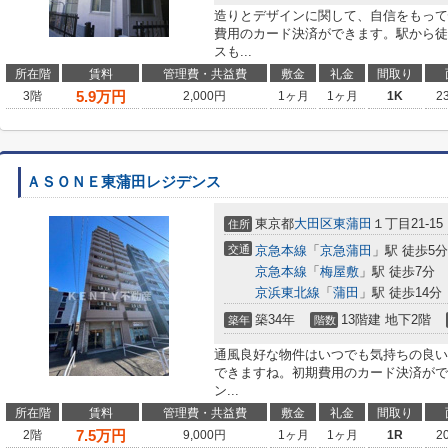
造りとデザインに関して、自信をもって
費用のカード決済ができます。駅から徒
スも...
所在階
賃料
管理費・共益費
敷金
礼金
間取り
5.9
万円
3階
2,000円
1ヶ月
1ヶ月
1K
2
ＡＳＯＮＥ東蒲田レジデンス
東京都
大田区
東蒲田
１丁目21-15
住所
交通
京急本線
「
京急蒲田
」駅 徒歩5分
京急本線
「
梅屋敷
」駅 徒歩7分
京浜東北線
「
蒲田
」駅 徒歩14分
築34年
13階建 地下2階
築年
階数
通風良好な物件はいつでも気持ちの良い
できますね。初期費用のカード決済がで
ン...
所在階
賃料
管理費・共益費
敷金
礼金
間取り
7.5
万円
2階
9,000円
1ヶ月
1ヶ月
1R
2