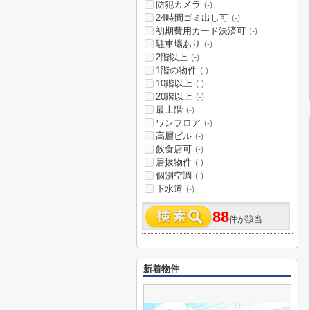
防犯カメラ
(-)
24時間ゴミ出し可
(-)
初期費用カード決済可
(-)
駐車場あり
(-)
2階以上
(-)
1階の物件
(-)
10階以上
(-)
20階以上
(-)
最上階
(-)
ワンフロア
(-)
高層ビル
(-)
飲食店可
(-)
居抜物件
(-)
個別空調
(-)
下水道
(-)
88
件が該当
新着物件