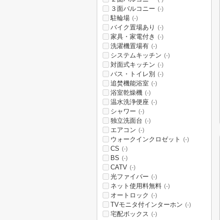
３面バルコニー
(-)
駐輪場
(-)
バイク置場あり
(-)
家具・家電付き
(-)
洗濯機置場有
(-)
システムキッチン
(-)
対面式キッチン
(-)
バス・トイレ別
(-)
追焚機能浴室
(-)
浴室乾燥機
(-)
温水洗浄便座
(-)
シャワー
(-)
独立洗面台
(-)
エアコン
(-)
ウォークインクロゼット
(-)
CS
(-)
BS
(-)
CATV
(-)
光ファイバー
(-)
ネット使用料無料
(-)
オートロック
(-)
TVモニタ付インターホン
(-)
宅配ボックス
(-)