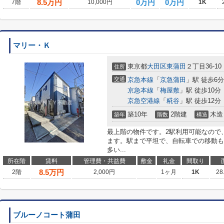
8.5
万円
0万円
0万円
7階
10,000円
1K
マリー・Ｋ
東京都
大田区
東蒲田
２丁目36-10
住所
交通
京急本線
「
京急蒲田
」駅 徒歩6分
京急本線
「
梅屋敷
」駅 徒歩10分
京急空港線
「
糀谷
」駅 徒歩12分
築10年
2階建
木造
築年
階数
構造
最上階の物件です。2駅利用可能なので
ます。駅まで平坦で、自転車での移動も
多い...
所在階
賃料
管理費・共益費
敷金
礼金
間取り
8.5
万円
2階
2,000円
1ヶ月
1K
28
ブルーノコート蒲田