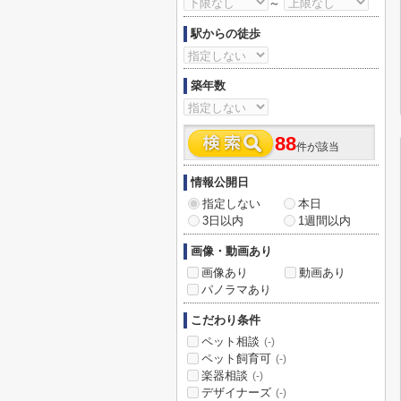
～
駅からの徒歩
築年数
88
件が該当
情報公開日
指定しない
本日
3日以内
1週間以内
画像・動画あり
画像あり
動画あり
パノラマあり
こだわり条件
ペット相談
(-)
ペット飼育可
(-)
楽器相談
(-)
デザイナーズ
(-)