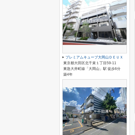
プレミアムキューブ大岡山ＤＥＵＸ
東京都大田区北千束１丁目59-11
東急大井町線「大岡山」駅 徒歩6分
築4年