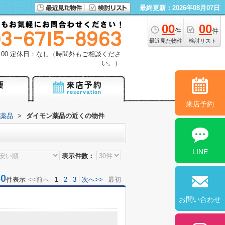
最終更新：2026年08月07日
00
00
件
件
最近見た物件
検討リスト
18:00 定休日：なし（時間外もご相談くださ
い。）
来店予約
薬品
>
ダイモン薬品の近くの物件
LINE
表示件数：
0
件表示
<<前へ
1
2
3
次へ>>
最初
お問い合わせ