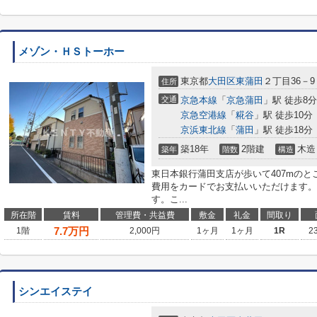
メゾン・ＨＳトーホー
東京都
大田区
東蒲田
２丁目36－9
住所
交通
京急本線
「
京急蒲田
」駅 徒歩8分
京急空港線
「
糀谷
」駅 徒歩10分
京浜東北線
「
蒲田
」駅 徒歩18分
築18年
2階建
木造
築年
階数
構造
東日本銀行蒲田支店が歩いて407mの
費用をカードでお支払いいただけます。
す。こ...
所在階
賃料
管理費・共益費
敷金
礼金
間取り
7.7
万円
1階
2,000円
1ヶ月
1ヶ月
1R
2
シンエイステイ