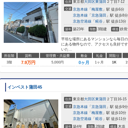
東京都
大田区
東蒲田
２丁目7-12
住所
交通
京急本線
「
梅屋敷
」駅 徒歩6分
京急本線
「
京急蒲田
」駅 徒歩8分
京急空港線
「
糀谷
」駅 徒歩13分
築23年
3階建
鉄骨
築年
階数
構造
平坦な場所にあるマンションなら毎日の
にある物件なので、アクセスも良好です
いた...
所在階
賃料
管理費・共益費
敷金
礼金
間取り
7.9
万円
0ヶ月
3階
5,000円
1ヶ月
1K
1
インベスト蒲田45
東京都
大田区
東蒲田
２丁目16-15
住所
交通
京急本線
「
京急蒲田
」駅 徒歩9分
京急本線
「
梅屋敷
」駅 徒歩10分
京急空港線
「
糀谷
」駅 徒歩11分
築4年
2階建
木造
築年
階数
構造