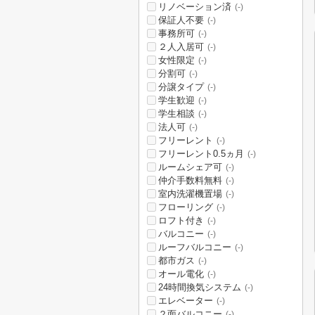
リノベーション済
(-)
保証人不要
(-)
事務所可
(-)
２人入居可
(-)
女性限定
(-)
分割可
(-)
分譲タイプ
(-)
学生歓迎
(-)
学生相談
(-)
法人可
(-)
フリーレント
(-)
フリーレント0.5ヵ月
(-)
ルームシェア可
(-)
仲介手数料無料
(-)
室内洗濯機置場
(-)
フローリング
(-)
ロフト付き
(-)
バルコニー
(-)
ルーフバルコニー
(-)
都市ガス
(-)
オール電化
(-)
24時間換気システム
(-)
エレベーター
(-)
２面バルコニー
(-)