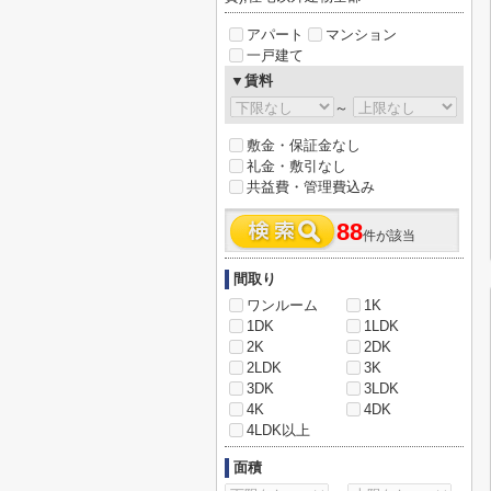
アパート
マンション
一戸建て
▼賃料
～
敷金・保証金なし
礼金・敷引なし
共益費・管理費込み
88
件が該当
間取り
ワンルーム
1K
1DK
1LDK
2K
2DK
2LDK
3K
3DK
3LDK
4K
4DK
4LDK以上
面積