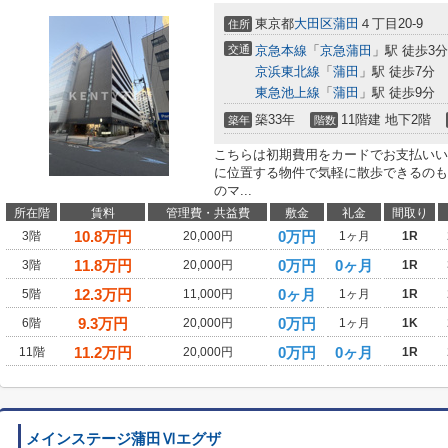
東京都
大田区
蒲田
４丁目20-9
住所
交通
京急本線
「
京急蒲田
」駅 徒歩3分
京浜東北線
「
蒲田
」駅 徒歩7分
東急池上線
「
蒲田
」駅 徒歩9分
築33年
11階建 地下2階
築年
階数
こちらは初期費用をカードでお支払いい
に位置する物件で気軽に散歩できるのも
のマ...
所在階
賃料
管理費・共益費
敷金
礼金
間取り
10.8
万円
0万円
3階
20,000円
1ヶ月
1R
11.8
万円
0万円
0ヶ月
3階
20,000円
1R
12.3
万円
0ヶ月
5階
11,000円
1ヶ月
1R
9.3
万円
0万円
6階
20,000円
1ヶ月
1K
11.2
万円
0万円
0ヶ月
11階
20,000円
1R
メインステージ蒲田Ⅵエグザ