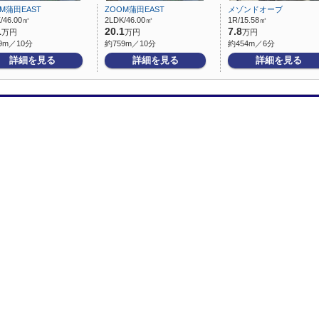
M蒲田EAST
ZOOM蒲田EAST
メゾンドオーブ
/46.00㎡
2LDK/46.00㎡
1R/15.58㎡
1
20.1
7.8
万円
万円
万円
9m／10分
約759m／10分
約454m／6分
詳細を見る
詳細を見る
詳細を見る