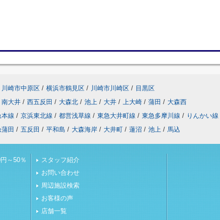
川崎市中原区
/
横浜市鶴見区
/
川崎市川崎区
/
目黒区
南大井
/
西五反田
/
大森北
/
池上
/
大井
/
上大崎
/
蒲田
/
大森西
急本線
/
京浜東北線
/
都営浅草線
/
東急大井町線
/
東急多摩川線
/
りんかい線
急蒲田
/
五反田
/
平和島
/
大森海岸
/
大井町
/
蓮沼
/
池上
/
馬込
円～50％
スタッフ紹介
お問い合わせ
周辺施設検索
お客様の声
店舗一覧