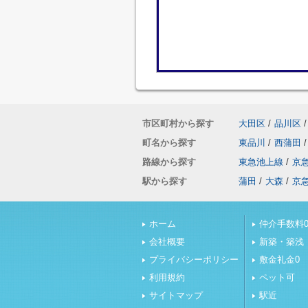
市区町村から探す
大田区
/
品川区
/
町名から探す
東品川
/
西蒲田
/
路線から探す
東急池上線
/
京
駅から探す
蒲田
/
大森
/
京
ホーム
仲介手数料0
会社概要
新築・築浅
プライバシーポリシー
敷金礼金0
利用規約
ペット可
サイトマップ
駅近