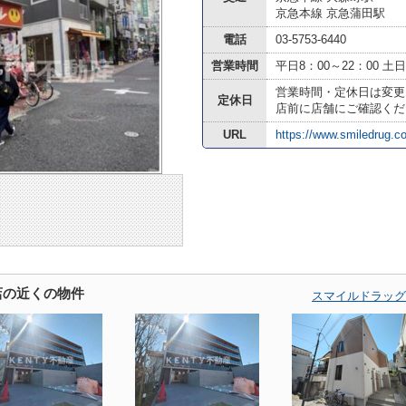
京急本線 京急蒲田駅
電話
03-5753-6440
営業時間
平日8：00～22：00 土日
営業時間・定休日は変更
定休日
店前に店舗にご確認くだ
URL
https://www.smiledrug.co
店の近くの物件
スマイルドラッグ