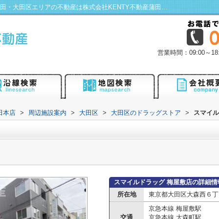
スマイルドラッグ 梅屋敷店情報ページ｜蒲田・大田区エリアの不動産は株式会社KENTY不動産蒲田本店にお任せ！
営業時間：09:00～
田本店
>
周辺施設案内
>
大田区
>
大田区のドラッグストア
>
スマイル
スマイルドラッグ 梅屋敷店の詳細情
所在地
東京都大田区大森西６丁目1
京急本線 梅屋敷駅
交通
京急本線 大森町駅