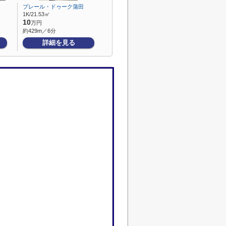
プレール・ドゥーク蒲田
1K/21.53㎡
10
万円
約429m／6分
詳細を見る