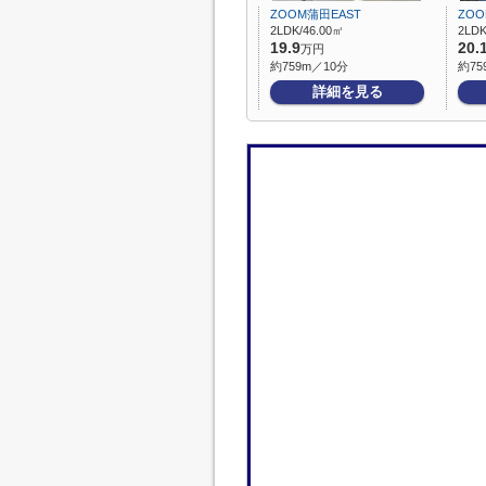
ZOOM蒲田EAST
ZOO
2LDK/46.00㎡
2LDK
19.9
20.
万円
約759m／10分
約75
詳細を見る