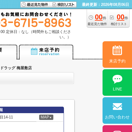
最終更新：2026年08月06日
00
00
件
件
最近見た物件
検討リスト
18:00 定休日：なし（時間外もご相談くださ
い。）
来店予約
ドラッグ 梅屋敷店
LINE
報
お問い合わせ
4-11
MAP
▼