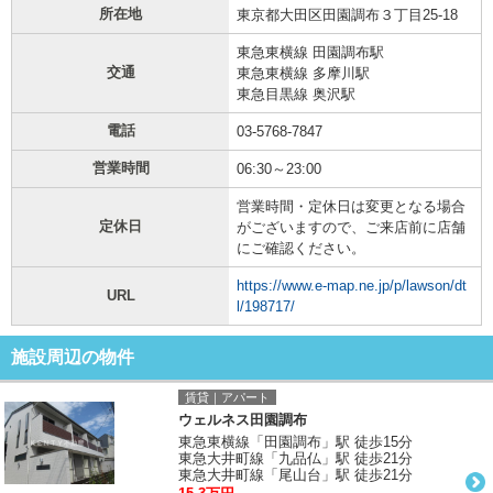
所在地
東京都大田区田園調布３丁目25-18
東急東横線 田園調布駅
交通
東急東横線 多摩川駅
東急目黒線 奥沢駅
電話
03-5768-7847
営業時間
06:30～23:00
営業時間・定休日は変更となる場合
定休日
がございますので、ご来店前に店舗
にご確認ください。
https://www.e-map.ne.jp/p/lawson/dt
URL
l/198717/
施設周辺の物件
賃貸｜アパート
ウェルネス田園調布
東急東横線「田園調布」駅 徒歩15分
東急大井町線「九品仏」駅 徒歩21分
東急大井町線「尾山台」駅 徒歩21分