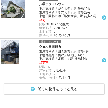
八雲テラスハウス
東急東横線「都立大学」駅 徒歩10分
東急東横線「学芸大学」駅 徒歩22分
東急田園都市線「駒沢大学」駅 徒歩23分
44万円
間取:
3LDK＋1S(納戸)
建物面積:
- / 29.99坪
土地面積:
- / -
敷金/礼金:
1ヶ月/1ヶ月
賃貸｜アパート
ウェル田園調布
東急東横線「田園調布」駅 徒歩4分
東急目黒線「奥沢」駅 徒歩14分
東急東横線「多摩川」駅 徒歩14分
12万円
間取:
1R
建物面積:
- / 8.46坪
土地面積:
- / -
敷金/礼金:
1ヶ月/1ヶ月
近くの物件をもっと見る