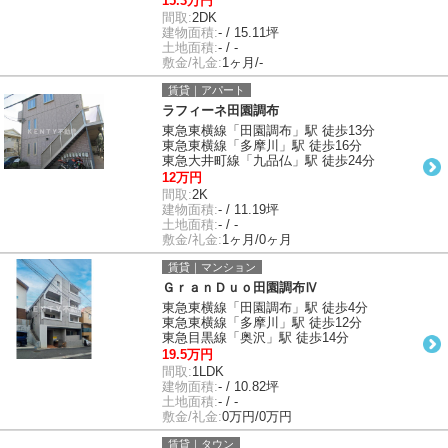
15.3万円
間取:
2DK
建物面積:
- / 15.11坪
土地面積:
- / -
敷金/礼金:
1ヶ月/-
賃貸｜アパート
ラフィーネ田園調布
東急東横線「田園調布」駅 徒歩13分
東急東横線「多摩川」駅 徒歩16分
東急大井町線「九品仏」駅 徒歩24分
12万円
間取:
2K
建物面積:
- / 11.19坪
土地面積:
- / -
敷金/礼金:
1ヶ月/0ヶ月
賃貸｜マンション
ＧｒａｎＤｕｏ田園調布Ⅳ
東急東横線「田園調布」駅 徒歩4分
東急東横線「多摩川」駅 徒歩12分
東急目黒線「奥沢」駅 徒歩14分
19.5万円
間取:
1LDK
建物面積:
- / 10.82坪
土地面積:
- / -
敷金/礼金:
0万円/0万円
賃貸｜タウン