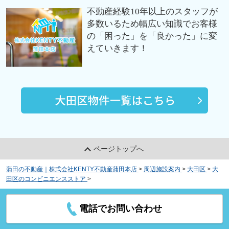
不動産経験10年以上のスタッフが
多数いるため幅広い知識でお客様
の「困った」を「良かった」に変
えていきます！
ページトップへ
蒲田の不動産｜株式会社KENTY不動産蒲田本店
>
周辺施設案内
>
大田区
>
大
田区のコンビニエンスストア
>
ナチュラルローソン NL+toks田園調布店
電話でお問い合わせ