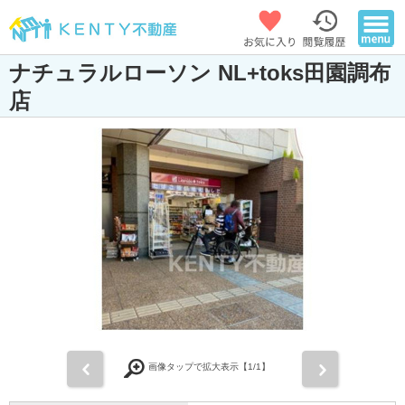
ナチュラルローソン NL+toks田園調布
店
前
次
画像タップで拡大表示【
1
/1】