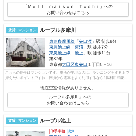
「Ｍｅｌｌ ｍａｉｓｏｎ Ｔｏｓｈｉ」への
お問い合わせはこちら
ルーブル多摩川
賃貸 | マンション
東急多摩川線
「
矢口渡
」駅 徒歩8分
東急池上線
「
蓮沼
」駅 徒歩7分
東急池上線
「
池上
」駅 徒歩11分
築37年
東京都
大田区
東矢口
１丁目8－16
こちらの物件はマンションです。場所が平坦なのは、ランニングをする上で
抑えたいポイントですね。日頃から電車をよく利用するなら2駅利用可能な
物件はいかがでしょうか。清潔な敷地内...
現在空室情報がありません。
「ルーブル多摩川」への
お問い合わせはこちら
ルーブル池上
賃貸 | マンション
仲手半額
敷0