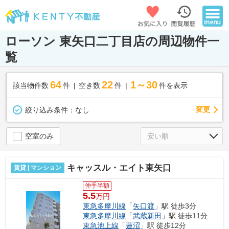
ローソン 東矢口二丁目店の周辺物件一
覧
64
22
1～30
該当物件数
件
空き数
件
件を表示
変更
絞り込み条件：
なし
空室のみ
キャッスル・エイト東矢口
賃貸 | マンション
仲手半額
5.5
万円
東急多摩川線
「
矢口渡
」駅 徒歩3分
東急多摩川線
「
武蔵新田
」駅 徒歩11分
東急池上線
「
蓮沼
」駅 徒歩12分