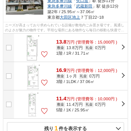
東急多摩川線
「
矢口渡
」駅 徒歩11分
東急多摩川線
「
武蔵新田
」駅 徒歩12分
築2年 / 25.95㎡～37.06㎡
東京都
大田区
池上
７丁目22ｰ18
ニーズが高まっており求められている設備が敷地内ごみ置き場です。風通し
のよさが魅力の物件です。平坦な場所にある物件なら毎日の移動も快適で
す。朝に慌てることなく行動するために...
13.8
万
円
(管理費等：15,000円 )
13.8万円
0万円
敷金
礼金
1階 / 1R / 31.71㎡
16.9
万
円
(管理費等：12,000円 )
1ヶ月
0万円
敷金
礼金
3階 / 1LDK / 37.06㎡
11.4
万
円
(管理費等：10,000円 )
11.4万円
0万円
敷金
礼金
5階 / 1K / 25.95㎡
1
残り
件を表示する