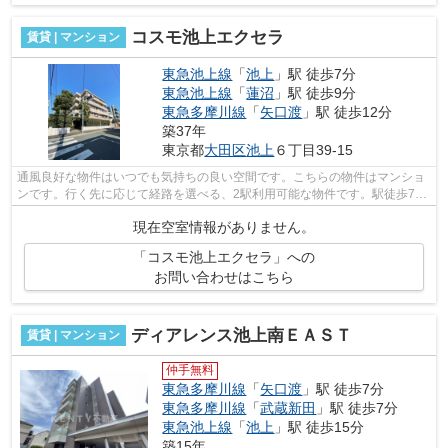
コスモ池上エクセラ
賃貸 | マンション
東急池上線
「
池上
」駅 徒歩7分
東急池上線
「
蓮沼
」駅 徒歩9分
東急多摩川線
「
矢口渡
」駅 徒歩12分
築37年
東京都
大田区
池上
６丁目39-15
通風良好な物件はいつでも気持ちの良い空間です。こちらの物件はマンショ
ンです。行く先に応じて経路を選べる、2駅利用可能な物件です。駅徒歩7分
に駅が立地する物件なので、電車を多...
現在空室情報がありません。
「コスモ池上エクセラ」への
お問い合わせはこちら
ディアレンス池上南ＥＡＳＴ
賃貸 | マンション
仲手無料
東急多摩川線
「
矢口渡
」駅 徒歩7分
東急多摩川線
「
武蔵新田
」駅 徒歩7分
東急池上線
「
池上
」駅 徒歩15分
築15年