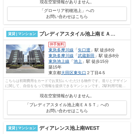
現在空室情報がありません。
「グローリア初穂池上」への
お問い合わせはこちら
プレディアスタイル池上南ＥＡＳＴ
賃貸 | マンション
仲手無料
東急多摩川線
「
矢口渡
」駅 徒歩8分
東急多摩川線
「
武蔵新田
」駅 徒歩8分
東急池上線
「
池上
」駅 徒歩15分
築15年
東京都
大田区
東矢口
２丁目4-5
こちらは初期費用をカードでお支払いいただける物件です。造りとデザイン
に関して、自信をもって情報を提供できるマンションです。2駅利用可能な
物件なので、交通経路を選ぶことができ...
現在空室情報がありません。
「プレディアスタイル池上南ＥＡＳＴ」への
お問い合わせはこちら
ディアレンス池上南WEST
賃貸 | マンション