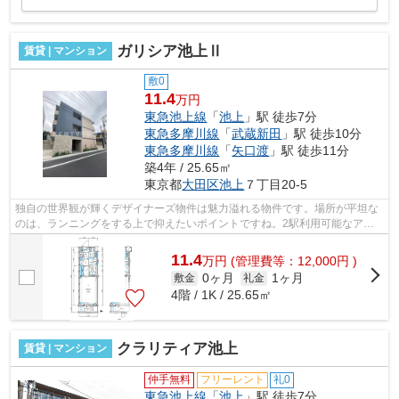
ガリシア池上Ⅱ
賃貸 | マンション
敷0
11.4
万円
東急池上線
「
池上
」駅 徒歩7分
東急多摩川線
「
武蔵新田
」駅 徒歩10分
東急多摩川線
「
矢口渡
」駅 徒歩11分
築4年 / 25.65㎡
東京都
大田区
池上
７丁目20-5
独自の世界観が輝くデザイナーズ物件は魅力溢れる物件です。場所が平坦な
のは、ランニングをする上で抑えたいポイントですね。2駅利用可能なアク
セスの良い物件です。好評の駅近物件と...
11.4
万
円
(管理費等：12,000円 )
0ヶ月
1ヶ月
敷金
礼金
4階 / 1K / 25.65㎡
クラリティア池上
賃貸 | マンション
仲手無料
フリーレント
礼0
東急池上線
「
池上
」駅 徒歩7分