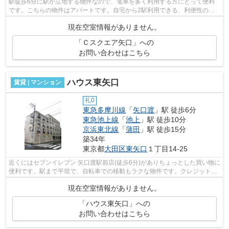
駅徒歩6分に駅が立地する物件なので、電車を多く利用する方にとって便利
です。こちらの物件はアパートです。自宅から2駅利用できる、利便性の高
い物件です。平坦な場所にある物件なら...
現在空室情報がありません。
「Ｃスクエア矢口」への
お問い合わせはこちら
ハウス東矢口
賃貸 | マンション
礼0
東急多摩川線
「
矢口渡
」駅 徒歩6分
東急池上線
「
池上
」駅 徒歩10分
京浜東北線
「
蒲田
」駅 徒歩15分
築34年
東京都
大田区
東矢口
１丁目14-25
近くにはセブンイレブン 矢口渡駅前店(徒歩6分)がありちょっとした買い物に
便利です。駅まで平坦で、自転車での移動もラクな物件です。クレジットカ
ードで初期費用をお支払いいただけ...
現在空室情報がありません。
「ハウス東矢口」への
お問い合わせはこちら