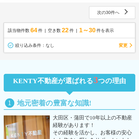
次の30件へ
64
22
1～30
該当物件数
件
空き数
件
件を表示
変更
絞り込み条件：
なし
3
KENTY不動産が選ばれる
つの理由
地元密着の豊富な知識!
大田区・蒲田で10年以上の不動産
経験があります！
その経験を活かし、お客様の安心