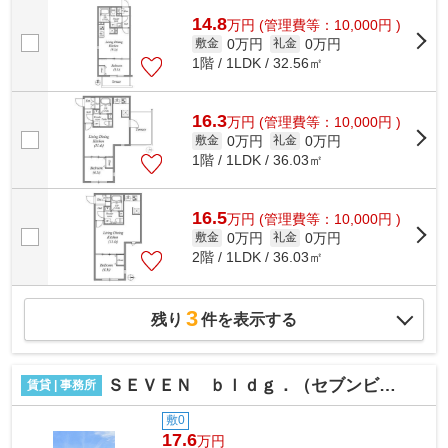
イプの物件です。駅まで平坦な場所で移...
14.8
万
円
(管理費等：10,000円 )
0万円
0万円
敷金
礼金
1階 / 1LDK / 32.56㎡
16.3
万
円
(管理費等：10,000円 )
0万円
0万円
敷金
礼金
1階 / 1LDK / 36.03㎡
16.5
万
円
(管理費等：10,000円 )
0万円
0万円
敷金
礼金
2階 / 1LDK / 36.03㎡
3
残り
件を表示する
ＳＥＶＥＮ ｂｌｄｇ．（セブンビル）
賃貸 | 事務所
敷0
17.6
万円