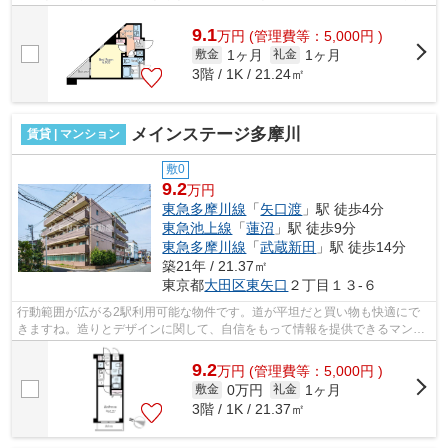
徒歩3分の位置に駅がある物件です。こ...
9.1
万
円
(管理費等：5,000円 )
1ヶ月
1ヶ月
敷金
礼金
3階 / 1K / 21.24㎡
メインステージ多摩川
賃貸 | マンション
敷0
9.2
万円
東急多摩川線
「
矢口渡
」駅 徒歩4分
東急池上線
「
蓮沼
」駅 徒歩9分
東急多摩川線
「
武蔵新田
」駅 徒歩14分
築21年 / 21.37㎡
東京都
大田区
東矢口
２丁目１３-６
行動範囲が広がる2駅利用可能な物件です。道が平坦だと買い物も快適にで
きますね。造りとデザインに関して、自信をもって情報を提供できるマンシ
ョンです。短時間でごみ出しを終えられ...
9.2
万
円
(管理費等：5,000円 )
0万円
1ヶ月
敷金
礼金
3階 / 1K / 21.37㎡