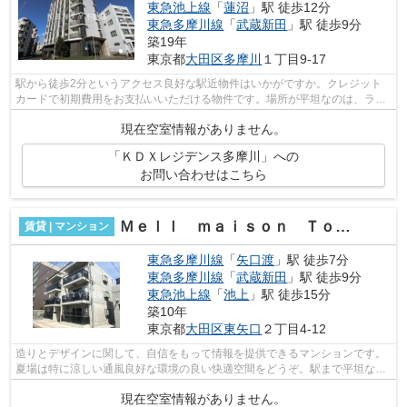
東急池上線
「
蓮沼
」駅 徒歩12分
東急多摩川線
「
武蔵新田
」駅 徒歩9分
築19年
東京都
大田区
多摩川
１丁目9-17
駅から徒歩2分というアクセス良好な駅近物件はいかがですか。クレジット
カードで初期費用をお支払いいただける物件です。場所が平坦なのは、ラン
ニングをする上で抑えたいポイントです...
現在空室情報がありません。
「ＫＤＸレジデンス多摩川」への
お問い合わせはこちら
Ｍｅｌｌ ｍａｉｓｏｎ Ｔｏｓｈｉ
賃貸 | マンション
東急多摩川線
「
矢口渡
」駅 徒歩7分
東急多摩川線
「
武蔵新田
」駅 徒歩9分
東急池上線
「
池上
」駅 徒歩15分
築10年
東京都
大田区
東矢口
２丁目4-12
造りとデザインに関して、自信をもって情報を提供できるマンションです。
夏場は特に涼しい通風良好な環境の良い快適空間をどうぞ。駅まで平坦な場
所で移動もラクな物件です。上の階の...
現在空室情報がありません。