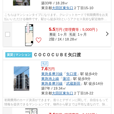
築33年 / 18.28㎡
東京都
大田区
東矢口
２丁目15-10
こちらはマンションタイプになります。クレジットカードで初期費用をお支
払いいただける物件です。駅から徒歩3分というアクセス良好な駅近物件は
いかがですか。外観タイル張りは、汚れ...
5.5
万
円
(管理費等：5,000円 )
1ヶ月
1ヶ月
敷金
礼金
2階 / 1K / 18.28㎡
ＣＯＣＯＣＵＢＥ矢口渡
賃貸 | マンション
礼0
7.6
万円
東急多摩川線
「
矢口渡
」駅 徒歩4分
東急池上線
「
蓮沼
」駅 徒歩9分
東急多摩川線
「
武蔵新田
」駅 徒歩14分
築7年 / 19.34㎡
東京都
大田区
東矢口
２丁目18-22
初期費用のカード決済ができます。造りとデザインに関して、自信をもって
情報を提供できるマンションです。物件から駅までは平坦な道なので、快適
に移動できます。敷地内ごみ置き場が...