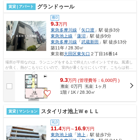
グランドゥール
賃貸 | アパート
敷0
9.3
万円
東急多摩川線
「
矢口渡
」駅 徒歩3分
東急池上線
「
蓮沼
」駅 徒歩9分
東急多摩川線
「
武蔵新田
」駅 徒歩13分
築11年 / 28.30㎡
東京都
大田区
東矢口
２丁目16番14
場所が平坦なのは、ランニングをする上で抑えたいポイントですね。風通し
が良く、熱がこもりにくいので、室内が暑くなりにくいです。こちらは初期
費用をカードでお支払いいただけるア...
9.3
万
円
(管理費等：6,000円 )
0万円
1ヶ月
敷金
礼金
1階 / 1K / 28.30㎡
スタイリオ池上ＷｅＬＬ
賃貸 | マンション
礼0
11.4
16.9
万円～
万円
東急池上線
「
池上
」駅 徒歩7分