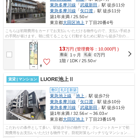
東急多摩川線
「
武蔵新田
」駅 徒歩11分
東急多摩川線
「
矢口渡
」駅 徒歩11分
築1年未満 / 25.50㎡
東京都
大田区
池上
７丁目20番4号
こちらは初期費用をカードでお支払いいただける物件なので、支払い手続き
の手間が省けます。朝に慌てることなく行動するために駅から徒歩7分の駅
近マンションはいかがでしょうか。短時...
13
万
円
(管理費等：10,000円 )
1ヶ月
0万円
敷金
礼金
1階 / 1DK / 25.50㎡
LUORE池上Ⅱ
賃貸 | マンション
敷0
礼0
新築
東急池上線
「
池上
」駅 徒歩7分
東急多摩川線
「
矢口渡
」駅 徒歩10分
東急多摩川線
「
武蔵新田
」駅 徒歩11分
築1年未満 / 32.56㎡～36.03㎡
東京都
大田区
池上
７丁目23番15号
こだわりの条件として多い、駅徒歩7分の物件です。クレジットカードで初
期費用をお支払いいただける物件です。防犯対策もバッチリなマンションタ