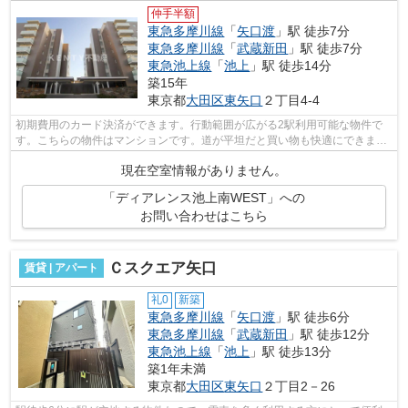
仲手半額
東急多摩川線
「
矢口渡
」駅 徒歩7分
東急多摩川線
「
武蔵新田
」駅 徒歩7分
東急池上線
「
池上
」駅 徒歩14分
築15年
東京都
大田区
東矢口
２丁目4-4
初期費用のカード決済ができます。行動範囲が広がる2駅利用可能な物件で
す。こちらの物件はマンションです。道が平坦だと買い物も快適にできます
ね。利便性の高い徒歩7分の物件です。...
現在空室情報がありません。
「ディアレンス池上南WEST」への
お問い合わせはこちら
Ｃスクエア矢口
賃貸 | アパート
礼0
新築
東急多摩川線
「
矢口渡
」駅 徒歩6分
東急多摩川線
「
武蔵新田
」駅 徒歩12分
東急池上線
「
池上
」駅 徒歩13分
築1年未満
東京都
大田区
東矢口
２丁目2－26