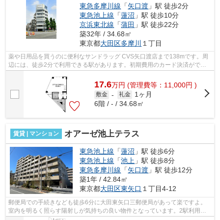
東急多摩川線
「
矢口渡
」駅 徒歩2分
東急池上線
「
蓮沼
」駅 徒歩10分
京浜東北線
「
蒲田
」駅 徒歩22分
築32年 / 34.68㎡
東京都
大田区
多摩川
１丁目
薬や日用品を買うのに便利なサンドラッグ CVS矢口渡店まで138mです。周
辺には、徒歩2分で利用できる駅があります。初期費用のカード決済ができ
ます。2駅利用できる場所にあるので利便...
17.6
万
円
(管理費等：11,000円 )
1ヶ月
敷金
-
礼金
6階 / - / 34.68㎡
オアーゼ池上テラス
賃貸 | マンション
東急池上線
「
蓮沼
」駅 徒歩6分
東急池上線
「
池上
」駅 徒歩8分
東急多摩川線
「
矢口渡
」駅 徒歩12分
築1年 / 42.84㎡
東京都
大田区
東矢口
１丁目4-12
郵便局での手続きなども徒歩6分に大田東矢口三郵便局があって楽ですよ。
室内を明るく照らす陽射しが気持ちの良い物件となっています。2駅利用可
能なマンションなので行動範囲も広がり...