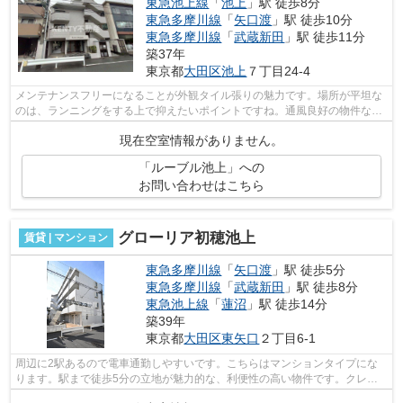
東急池上線
「
池上
」駅 徒歩8分
東急多摩川線
「
矢口渡
」駅 徒歩10分
東急多摩川線
「
武蔵新田
」駅 徒歩11分
築37年
東京都
大田区
池上
７丁目24-4
メンテナンスフリーになることが外観タイル張りの魅力です。場所が平坦な
のは、ランニングをする上で抑えたいポイントですね。通風良好の物件なの
でいつでも新鮮な空気を味わえます。...
現在空室情報がありません。
「ルーブル池上」への
お問い合わせはこちら
グローリア初穂池上
賃貸 | マンション
東急多摩川線
「
矢口渡
」駅 徒歩5分
東急多摩川線
「
武蔵新田
」駅 徒歩8分
東急池上線
「
蓮沼
」駅 徒歩14分
築39年
東京都
大田区
東矢口
２丁目6-1
周辺に2駅あるので電車通勤しやすいです。こちらはマンションタイプにな
ります。駅まで徒歩5分の立地が魅力的な、利便性の高い物件です。クレジ
ットカードで初期費用をお支払いいただ...