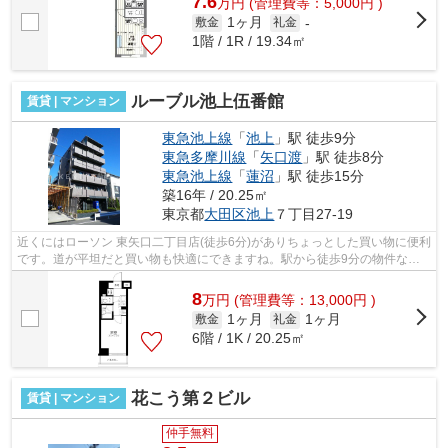
7.6
万
円
(管理費等：5,000円 )
1ヶ月
敷金
礼金
-
1階 / 1R / 19.34㎡
ルーブル池上伍番館
賃貸 | マンション
東急池上線
「
池上
」駅 徒歩9分
東急多摩川線
「
矢口渡
」駅 徒歩8分
東急池上線
「
蓮沼
」駅 徒歩15分
築16年 / 20.25㎡
東京都
大田区
池上
７丁目27-19
近くにはローソン 東矢口二丁目店(徒歩6分)がありちょっとした買い物に便利
です。道が平坦だと買い物も快適にできますね。駅から徒歩9分の物件な
ら、駅前のお買い物も便利です。周辺に...
8
万
円
(管理費等：13,000円 )
1ヶ月
1ヶ月
敷金
礼金
6階 / 1K / 20.25㎡
花こう第２ビル
賃貸 | マンション
仲手無料