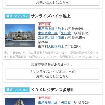
お問い合わせはこちら
サンライズハイツ池上
賃貸 | マンション
仲手無料
東急池上線
「
池上
」駅 徒歩9分
東急多摩川線
「
矢口渡
」駅 徒歩8分
京浜東北線
「
蒲田
」駅 徒歩25分
築35年
東京都
大田区
池上
７丁目28-4
歩いて493mのところに蒲田安方郵便局があります。夏場の電気代も安く抑
えられる通風良好で快適なマンションです。眺望良好なマンションはこちら
です。場所が平坦なのは、ランニングを...
現在空室情報がありません。
「サンライズハイツ池上」への
お問い合わせはこちら
ＫＤＸレジデンス多摩川
賃貸 | マンション
仲手半額
東急多摩川線
「
矢口渡
」駅 徒歩2分