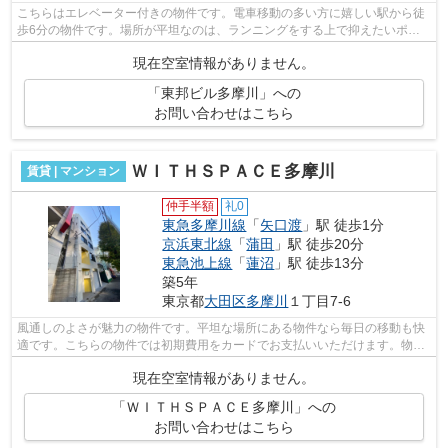
こちらはエレベーター付きの物件です。電車移動の多い方に嬉しい駅から徒
歩6分の物件です。場所が平坦なのは、ランニングをする上で抑えたいポイ
ントですね。こちらはマンションタイプ...
現在空室情報がありません。
「東邦ビル多摩川」への
お問い合わせはこちら
ＷＩＴＨＳＰＡＣＥ多摩川
賃貸 | マンション
仲手半額
礼0
東急多摩川線
「
矢口渡
」駅 徒歩1分
京浜東北線
「
蒲田
」駅 徒歩20分
東急池上線
「
蓮沼
」駅 徒歩13分
築5年
東京都
大田区
多摩川
１丁目7-6
風通しのよさが魅力の物件です。平坦な場所にある物件なら毎日の移動も快
適です。こちらの物件では初期費用をカードでお支払いいただけます。物件
の周辺に2駅あるので移動範囲も広がり...
現在空室情報がありません。
「ＷＩＴＨＳＰＡＣＥ多摩川」への
お問い合わせはこちら