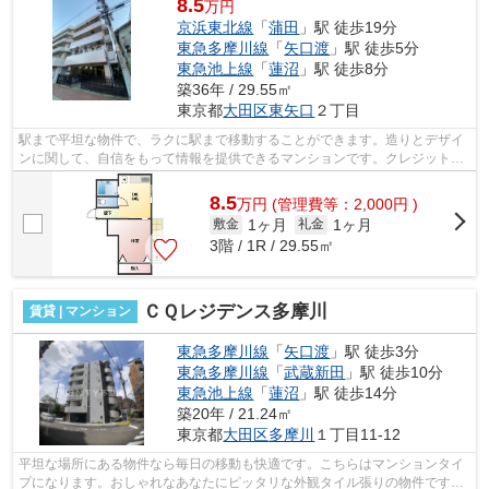
8.5
万円
京浜東北線
「
蒲田
」駅 徒歩19分
東急多摩川線
「
矢口渡
」駅 徒歩5分
東急池上線
「
蓮沼
」駅 徒歩8分
築36年 / 29.55㎡
東京都
大田区
東矢口
２丁目
駅まで平坦な物件で、ラクに駅まで移動することができます。造りとデザイ
ンに関して、自信をもって情報を提供できるマンションです。クレジットカ
ードで初期費用がお支払いいただける...
8.5
万
円
(管理費等：2,000円 )
1ヶ月
1ヶ月
敷金
礼金
3階 / 1R / 29.55㎡
ＣＱレジデンス多摩川
賃貸 | マンション
東急多摩川線
「
矢口渡
」駅 徒歩3分
東急多摩川線
「
武蔵新田
」駅 徒歩10分
東急池上線
「
蓮沼
」駅 徒歩14分
築20年 / 21.24㎡
東京都
大田区
多摩川
１丁目11-12
平坦な場所にある物件なら毎日の移動も快適です。こちらはマンションタイ
プになります。おしゃれなあなたにピッタリな外観タイル張りの物件です。