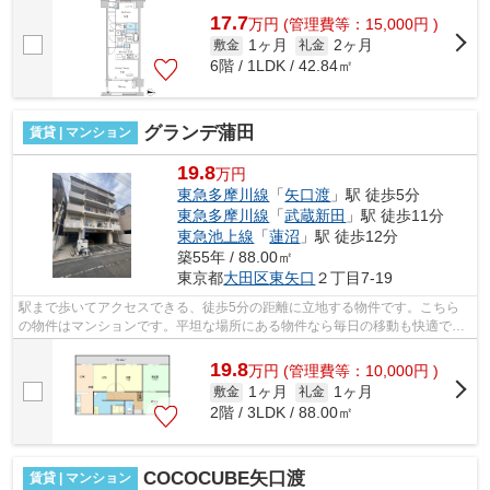
17.7
万
円
(管理費等：15,000円 )
1ヶ月
2ヶ月
敷金
礼金
6階 / 1LDK / 42.84㎡
グランデ蒲田
賃貸 | マンション
19.8
万円
東急多摩川線
「
矢口渡
」駅 徒歩5分
東急多摩川線
「
武蔵新田
」駅 徒歩11分
東急池上線
「
蓮沼
」駅 徒歩12分
築55年 / 88.00㎡
東京都
大田区
東矢口
２丁目7-19
駅まで歩いてアクセスできる、徒歩5分の距離に立地する物件です。こちら
の物件はマンションです。平坦な場所にある物件なら毎日の移動も快適で
す。2駅利用可能な物件で目的地に応じて...
19.8
万
円
(管理費等：10,000円 )
1ヶ月
1ヶ月
敷金
礼金
2階 / 3LDK / 88.00㎡
COCOCUBE矢口渡
賃貸 | マンション