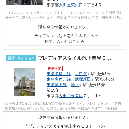
東京都
大田区
東矢口
２丁目4-5
こちらはマンションタイプになります。こちらのマンションでは初期費用を
カードでお支払いいただけます。乗駅まで平坦な物件なので、自転車を使う
方にもおすすめです。駅から徒歩7分に...
現在空室情報がありません。
「ディアレンス池上南ＥＡＳＴ」への
お問い合わせはこちら
プレディアスタイル池上南ＷＥＳＴ
賃貸 | マンション
仲手半額
東急多摩川線
「
矢口渡
」駅 徒歩8分
東急多摩川線
「
武蔵新田
」駅 徒歩8分
東急池上線
「
池上
」駅 徒歩15分
築15年
東京都
大田区
東矢口
２丁目4-4
家から徒歩5分の位置に蒲田安方郵便局があります。クレジットカードで初
期費用がお支払いいただけるので、決済の手間が軽減できます。2駅利用可
能な物件なので、交通経路を選ぶことが...
現在空室情報がありません。
「プレディアスタイル池上南ＷＥＳＴ」への