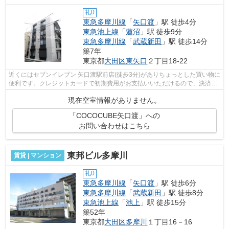
礼0
東急多摩川線
「
矢口渡
」駅 徒歩4分
東急池上線
「
蓮沼
」駅 徒歩9分
東急多摩川線
「
武蔵新田
」駅 徒歩14分
築7年
東京都
大田区
東矢口
２丁目18-22
近くにはセブンイレブン 矢口渡駅前店(徒歩3分)がありちょっとした買い物に
便利です。クレジットカードで初期費用がお支払いいただけるので、決済の
手間が軽減できます。駅まで徒歩4分...
現在空室情報がありません。
「COCOCUBE矢口渡」への
お問い合わせはこちら
東邦ビル多摩川
賃貸 | マンション
礼0
東急多摩川線
「
矢口渡
」駅 徒歩6分
東急多摩川線
「
武蔵新田
」駅 徒歩8分
東急池上線
「
池上
」駅 徒歩15分
築52年
東京都
大田区
多摩川
１丁目16－16