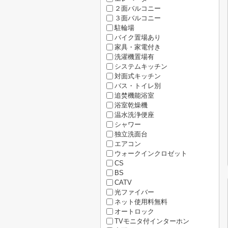
２面バルコニー
３面バルコニー
駐輪場
バイク置場あり
家具・家電付き
洗濯機置場有
システムキッチン
対面式キッチン
バス・トイレ別
追焚機能浴室
浴室乾燥機
温水洗浄便座
シャワー
独立洗面台
エアコン
ウォークインクロゼット
CS
BS
CATV
光ファイバー
ネット使用料無料
オートロック
TVモニタ付インターホン