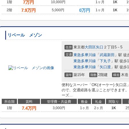
7
万円
1階
10,000円
1ヶ月
1K
1
7.9
万円
0万円
2階
5,000円
1ヶ月
1K
1
リベール メゾン
東京都
大田区
矢口
２丁目5－5
住所
交通
東急多摩川線
「
武蔵新田
」駅 徒
東急多摩川線
「
下丸子
」駅 徒歩1
東急多摩川線
「
矢口渡
」駅 徒歩1
築15年
2階建
木造
築年
階数
構造
便利なスーパー「OK(オーケー) 矢口店
ので、交通経路を選ぶことができます。
ーズ...
所在階
賃料
管理費・共益費
敷金
礼金
間取り
7.4
万円
1階
3,000円
1ヶ月
2ヶ月
1K
2