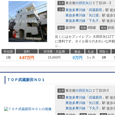
東京都
大田区
矢口
２丁目19－3
住所
交通
東急多摩川線
「
武蔵新田
」駅 徒
東急多摩川線
「
矢口渡
」駅 徒歩1
東急多摩川線
「
下丸子
」駅 徒歩1
築38年
4階建
鉄筋
築年
階数
構造
近くにはセブンイレブン 大田区矢口2丁
に便利です。タイル張りのきれいな外観
シ...
所在階
賃料
管理費・共益費
敷金
礼金
間取り
4.87
万円
0万円
1階
15,000円
1ヶ月
1R
ＴＯＰ武蔵新田ＮＯ１
東京都
大田区
矢口
２丁目19-3
住所
交通
東急多摩川線
「
武蔵新田
」駅 徒
東急多摩川線
「
矢口渡
」駅 徒歩1
東急多摩川線
「
下丸子
」駅 徒歩1