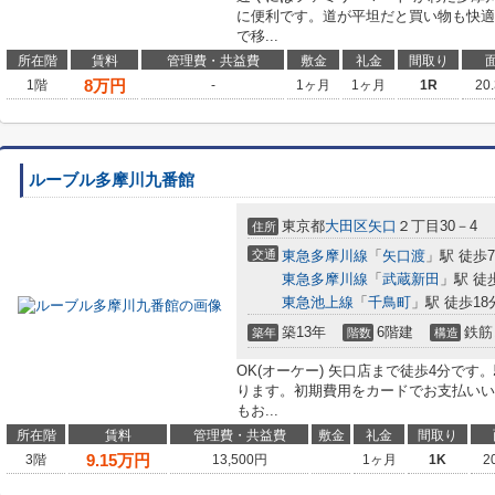
に便利です。道が平坦だと買い物も快適
で移...
所在階
賃料
管理費・共益費
敷金
礼金
間取り
8
万円
1階
-
1ヶ月
1ヶ月
1R
20
ルーブル多摩川九番館
東京都
大田区
矢口
２丁目30－4
住所
交通
東急多摩川線
「
矢口渡
」駅 徒歩
東急多摩川線
「
武蔵新田
」駅 徒
東急池上線
「
千鳥町
」駅 徒歩18
築13年
6階建
鉄筋
築年
階数
構造
OK(オーケー) 矢口店まで徒歩4分で
ります。初期費用をカードでお支払いい
もお...
所在階
賃料
管理費・共益費
敷金
礼金
間取り
9.15
万円
3階
13,500円
1ヶ月
1K
2