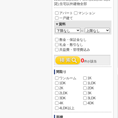
貸),住宅以外建物全部
アパート
マンション
一戸建て
▼賃料
～
敷金・保証金なし
礼金・敷引なし
共益費・管理費込み
0
件が該当
間取り
ワンルーム
1K
1DK
1LDK
2K
2DK
2LDK
3K
3DK
3LDK
4K
4DK
4LDK以上
面積