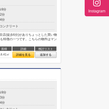
歩9分
Instagram
2分
4分
コンクリート
目店(徒歩6分)がありちょっとした買い物
も特徴の一つです。こちらの物件はマン
面積
詳細
検討リスト
16.41㎡
詳細を見る
追加する
歩9分
3分
4分