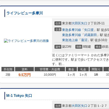
ライフレビュー多摩川
東京都
大田区
矢口
２丁目28-11
住所
交通
東急多摩川線
「
矢口渡
」駅 徒歩
東急多摩川線
「
武蔵新田
」駅 徒
東急池上線
「
蓮沼
」駅 徒歩16分
築23年
8階建
鉄筋
築年
階数
構造
近くにはファミリーマート かわだ多摩川
に便利です。駅まで歩いてアクセスでき
す。初...
所在階
賃料
管理費・共益費
敷金
礼金
間取り
9.5
万円
2階
10,000円
1ヶ月
1ヶ月
1R
3
M-1 Tokyo 矢口
東京都
大田区
矢口
２丁目１-２７
住所