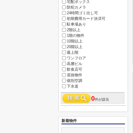
宅配ボックス
防犯カメラ
24時間ゴミ出し可
初期費用カード決済可
駐車場あり
2階以上
1階の物件
10階以上
20階以上
最上階
ワンフロア
高層ビル
飲食店可
居抜物件
個別空調
下水道
0
件が該当
新着物件