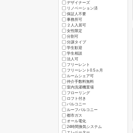
デザイナーズ
リノベーション済
保証人不要
事務所可
２人入居可
女性限定
分割可
分譲タイプ
学生歓迎
学生相談
法人可
フリーレント
フリーレント0.5ヵ月
ルームシェア可
仲介手数料無料
室内洗濯機置場
フローリング
ロフト付き
バルコニー
ルーフバルコニー
都市ガス
オール電化
24時間換気システム
エレベーター