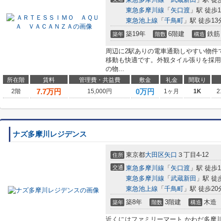
東急多摩川線
「
矢口渡
」駅 徒歩1
東急池上線
「
千鳥町
」駅 徒歩13
築19年
6階建
鉄筋
築年
階数
構造
周辺に2駅ありの電車通勤しやすい物件
移動も快適です。外観タイル張りを採用
の物...
所在階
賃料
管理費・共益費
敷金
礼金
間取り
7.7
万円
0万円
2階
15,000円
1ヶ月
1K
2
ナズ多摩川レジデンス
東京都
大田区
矢口
３丁目4-12
住所
交通
東急多摩川線
「
矢口渡
」駅 徒歩1
東急多摩川線
「
武蔵新田
」駅 徒
東急池上線
「
千鳥町
」駅 徒歩20
築8年
3階建
木造
築年
階数
構造
近くにはファミリーマート かわだ多摩川