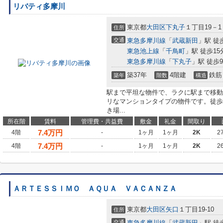
リバティ多摩川
東京都
大田区
下丸子
１丁目19－1
住所
交通
東急多摩川線
「
武蔵新田
」駅 徒
東急池上線
「
千鳥町
」駅 徒歩15
東急多摩川線
「
下丸子
」駅 徒歩
築37年
4階建
鉄筋
築年
階数
構造
駅まで平坦な物件で、ラクに駅まで移動
リなマンションタイプの物件です。徒歩
き場...
所在階
賃料
管理費・共益費
敷金
礼金
間取り
7.4
万円
4階
-
1ヶ月
1ヶ月
2K
2
7.4
万円
4階
-
1ヶ月
1ヶ月
2K
2
ＡＲＴＥＳＳＩＭＯ ＡＱＵＡ ＶＡＣＡＮＺＡ
東京都
大田区
矢口
１丁目19-10
住所
交通
東急多摩川線
「
武蔵新田
」駅 徒