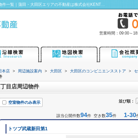
セブンイレブン 大田区矢口2丁目店周辺の物件一覧｜蒲田・大田区エリアの不動産は株式会社KENTY不動産蒲田本店にお任せ！
営業時間：09:00～
田本店
>
周辺施設案内
>
大田区
>
大田区のコンビニエンスストア
>
セ
件
2丁目店周辺物件
並び順：
空室物件のみ表示
94
35
1-30
該当公開件数
件 空き数
件
トツプ武蔵新田第1