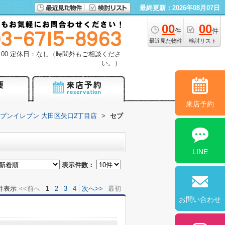
最終更新：2026年08月07日
00
00
件
件
最近見た物件
検討リスト
18:00 定休日：なし（時間外もご相談くださ
い。）
来店予約
ブンイレブン 大田区矢口2丁目店
>
セブ
LINE
表示件数：
件表示
<<前へ
1
2
3
4
次へ>>
最初
お問い合わせ