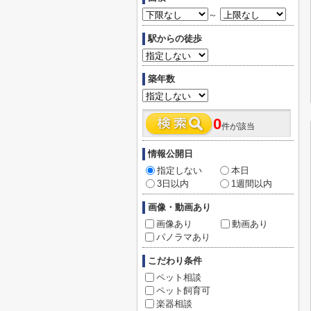
～
駅からの徒歩
築年数
0
件が該当
情報公開日
指定しない
本日
3日以内
1週間以内
画像・動画あり
画像あり
動画あり
パノラマあり
こだわり条件
ペット相談
ペット飼育可
楽器相談