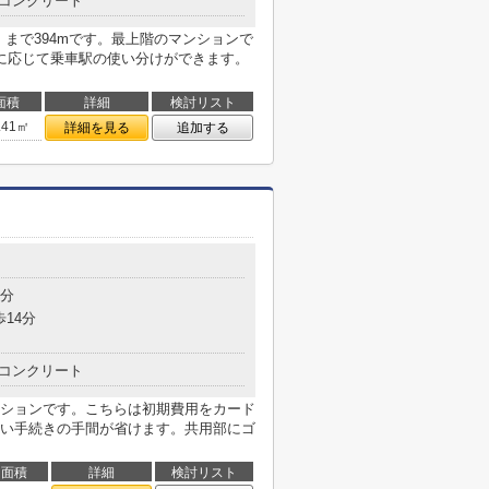
コンクリート
」まで394mです。最上階のマンションで
に応じて乗車駅の使い分けができます。
面積
詳細
検討リスト
.41㎡
詳細を見る
追加する
9分
歩14分
コンクリート
ションです。こちらは初期費用をカード
い手続きの手間が省けます。共用部にゴ
面積
詳細
検討リスト