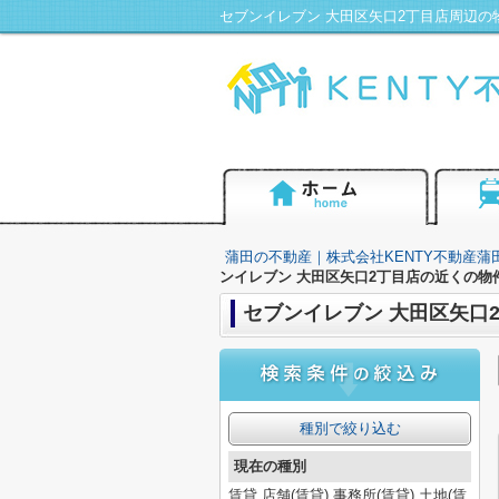
蒲田の不動産｜株式会社KENTY不動産蒲
ンイレブン 大田区矢口2丁目店の近くの物
セブンイレブン 大田区矢口
種別で絞り込む
現在の種別
賃貸,店舗(賃貸),事務所(賃貸),土地(賃