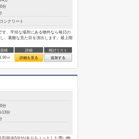
0分
分
コンクリート
です。平坦な場所にある物件なら毎日の
し、素敵な見た目を演出します。最上階
面積
詳細
検討リスト
1.90㎡
詳細を見る
追加する
0分
歩13分
分
店(徒歩5分)がありちょっとした買い物