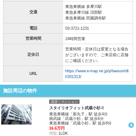
東急東横線 多摩川駅
交通
東急多摩川線 沼部駅
東急東横線 田園調布駅
電話
03-3721-1231
営業時間
24時間営業
営業時間・定休日は変更となる場合
定休日
がございますので、ご来店前に店舗
にご確認ください。
https://www.e-map.ne.jp/p/lawson/dt
URL
l/201313/
施設周辺の物件
賃貸｜マンション
スタイリオフィット武蔵小杉Ⅱ
東急東横線「新丸子」駅 徒歩4分
南武線「武蔵小杉」駅 徒歩6分
東急東横線「武蔵小杉」駅 徒歩8分
16.6万円
間取:
1LDK