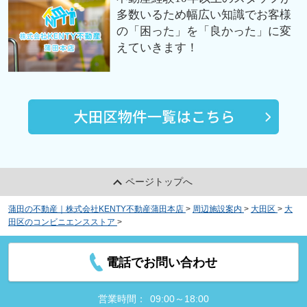
多数いるため幅広い知識でお客様
の「困った」を「良かった」に変
えていきます！
ページトップへ
蒲田の不動産｜株式会社KENTY不動産蒲田本店
>
周辺施設案内
>
大田区
>
大
田区のコンビニエンスストア
>
LAWSON+toks多摩川駅店
電話でお問い合わせ
営業時間：
09:00～18:00