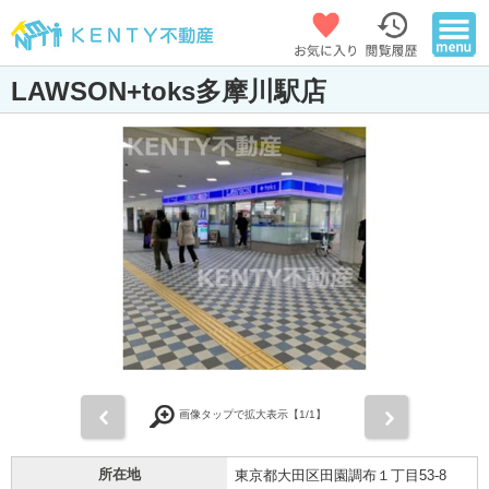
LAWSON+toks多摩川駅店
前
次
画像タップで拡大表示【
1
/1】
所在地
東京都大田区田園調布１丁目53-8