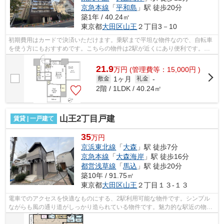
京急本線
「
平和島
」駅 徒歩20分
築1年 / 40.24㎡
東京都
大田区
山王
２丁目3－10
初期費用はカードで決済いただけます。乗駅まで平坦な物件なので、自転車
を使う方にもおすすめです。こちらの物件は2駅が近くにあり便利です。風
通しが良好なので、いつでも新鮮な空気...
21.9
万
円
(管理費等：15,000円 )
1ヶ月
敷金
礼金
-
2階 / 1LDK / 40.24㎡
山王2丁目戸建
賃貸 | 一戸建て
35
万円
京浜東北線
「
大森
」駅 徒歩7分
京急本線
「
大森海岸
」駅 徒歩16分
都営浅草線
「
馬込
」駅 徒歩20分
築10年 / 91.75㎡
東京都
大田区
山王
２丁目１３-１３
電車でのアクセスを快適なものにする、2駅利用可能な物件です。シンプル
ながらも風の通り道がしっかり造られている物件です。魅力的な駅近の物件
で、駅まで徒歩7分です。広々とした間...