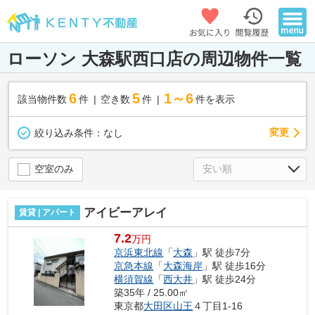
ローソン 大森駅西口店の周辺物件一覧
6
5
1～6
該当物件数
件
空き数
件
件を表示
変更
絞り込み条件：
なし
空室のみ
アイビーアレイ
賃貸 | アパート
7.2
万円
京浜東北線
「
大森
」駅 徒歩7分
京急本線
「
大森海岸
」駅 徒歩16分
横須賀線
「
西大井
」駅 徒歩24分
築35年 / 25.00㎡
東京都
大田区
山王
４丁目1-16