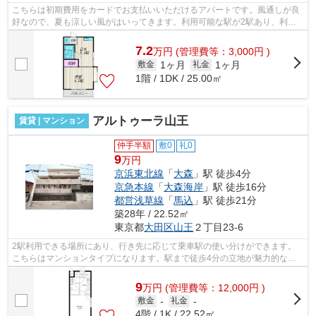
こちらは初期費用をカードでお支払いいただけるアパートです。風通しが良
好なので、夏も涼しい風がはいってきます。利用可能な駅が2駅あり、利便
性の高い物件です。高いニーズのある、...
7.2
万
円
(管理費等：3,000円 )
1ヶ月
1ヶ月
敷金
礼金
1階 / 1DK / 25.00㎡
アルトゥーラ山王
賃貸 | マンション
仲手半額
敷0
礼0
9
万円
京浜東北線
「
大森
」駅 徒歩4分
京急本線
「
大森海岸
」駅 徒歩16分
都営浅草線
「
馬込
」駅 徒歩21分
築28年 / 22.52㎡
東京都
大田区
山王
２丁目23-6
2駅利用できる場所にあり、行き先に応じて乗車駅の使い分けができます。
こちらはマンションタイプになります。駅まで徒歩4分の立地が魅力的な、
利便性の高い物件です。さわやかな朝を...
9
万
円
(管理費等：12,000円 )
敷金
-
礼金
-
4階 / 1K / 22.52㎡