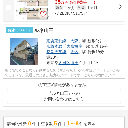
35
万
円
(管理費等：- )
1ヶ月
1ヶ月
敷金
礼金
- / 2LDK / 91.75㎡
ルネ山王
賃貸 | アパート
京浜東北線
「
大森
」駅 徒歩6分
京急本線
「
大森海岸
」駅 徒歩15分
都営浅草線
「
馬込
」駅 徒歩19分
築23年
東京都
大田区
山王
４丁目1-16
朝に慌てることなく行動するために駅から徒歩6分の駅近アパートはいかが
でしょうか。風通しのよさが魅力のアパートです。こちらの物件はアパート
です。様々な場所へのアクセスがしやす...
現在空室情報がありません。
「ルネ山王」への
お問い合わせはこちら
6
5
1～6
該当物件数
件
空き数
件
件を表示