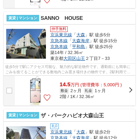
SANNO HOUSE
賃貸 | マンション
仲手無料
京浜東北線
「
大森
」駅 徒歩5分
京急本線
「
大森海岸
」駅 徒歩15分
京急本線
「
平和島
」駅 徒歩25分
築14年 / 32.36㎡
東京都
大田区
山王
２丁目7－33
徒歩5分で駅にアクセス可能な、魅力的な駅近物件です。通勤前にも簡単に
ごみを捨てることができる敷地内ごみ置き場付きの物件です。2駅利用でき
る場所にあり、アクセスが便利です。タ...
14.5
万
円
(管理費等：5,000円 )
2ヶ月
1ヶ月
敷金
礼金
2階 / 1K / 32.36㎡
ザ・パークハビオ大森山王
賃貸 | マンション
礼0
京浜東北線
「
大森
」駅 徒歩2分
京急本線
「
大森海岸
」駅 徒歩12分