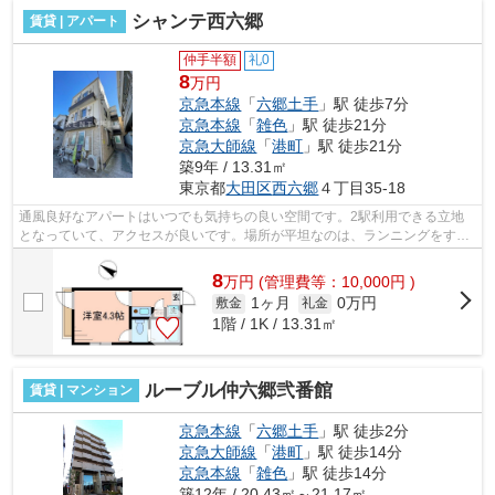
シャンテ西六郷
賃貸 | アパート
仲手半額
礼0
8
万円
京急本線
「
六郷土手
」駅 徒歩7分
京急本線
「
雑色
」駅 徒歩21分
京急大師線
「
港町
」駅 徒歩21分
築9年 / 13.31㎡
東京都
大田区
西六郷
４丁目35-18
通風良好なアパートはいつでも気持ちの良い空間です。2駅利用できる立地
となっていて、アクセスが良いです。場所が平坦なのは、ランニングをする
上で抑えたいポイントですね。クレジッ...
8
万
円
(管理費等：10,000円 )
1ヶ月
0万円
敷金
礼金
1階 / 1K / 13.31㎡
ルーブル仲六郷弐番館
賃貸 | マンション
京急本線
「
六郷土手
」駅 徒歩2分
京急大師線
「
港町
」駅 徒歩14分
京急本線
「
雑色
」駅 徒歩14分
築12年 / 20.43㎡～21.17㎡