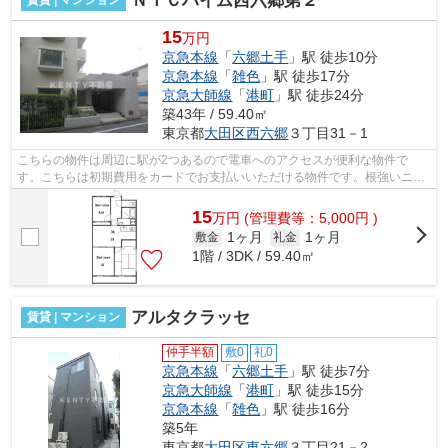
ＮＩＣハイム西六郷第２
15
万円
京急本線
「
六郷土手
」駅 徒歩10分
京急本線
「
雑色
」駅 徒歩17分
京急大師線
「
港町
」駅 徒歩24分
築43年 / 59.40㎡
東京都
大田区
西六郷
３丁目31－1
こちらの物件は周辺に駅が2つあるので電車へのアクセスが便利な物件で
す。こちらは初期費用をカードでお支払いいただける物件です。根強いニー
ズを誇る駅近の物件となり、徒歩10分に駅...
15
万
円
(管理費等：5,000円 )
1ヶ月
1ヶ月
敷金
礼金
1階 / 3DK / 59.40㎡
アルタクラッセ
賃貸 | マンション
仲手半額
敷0
礼0
京急本線
「
六郷土手
」駅 徒歩7分
京急大師線
「
港町
」駅 徒歩15分
京急本線
「
雑色
」駅 徒歩16分
築5年
東京都
大田区
東六郷
３丁目21－2