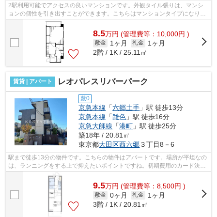
2駅利用可能でアクセスの良いマンションです。外観タイル張りは、マンシ
ョンの個性を引き出すことができます。こちらはマンションタイプになりま
す。こちらは初期費用をカードでお支払...
8.5
万
円
(管理費等：10,000円 )
1ヶ月
1ヶ月
敷金
礼金
2階 / 1K / 25.11㎡
レオパレスリバーパーク
賃貸 | アパート
敷0
京急本線
「
六郷土手
」駅 徒歩13分
京急本線
「
雑色
」駅 徒歩16分
京急大師線
「
港町
」駅 徒歩25分
築18年 / 20.81㎡
東京都
大田区
西六郷
３丁目8－6
駅まで徒歩13分の物件です。こちらの物件はアパートです。場所が平坦なの
は、ランニングをする上で抑えたいポイントですね。初期費用のカード決済
ができます。ごみをもって歩く距離を...
9.5
万
円
(管理費等：8,500円 )
0ヶ月
1ヶ月
敷金
礼金
3階 / 1K / 20.81㎡