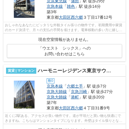
京浜東北線
「
蒲田
」駅 徒歩29分
京急本線
「
雑色
」駅 徒歩14分
築3年
東京都
大田区
西六郷
３丁目17番12号
おしゃれなあなたにピッタリな外観タイル張りの物件です。初期費用や家賃
のカード決済で、月々の支払の手間を省けます。電車移動の多い方に嬉しい
駅から徒歩8分の物件です。こちらはエ...
現在空室情報がありません。
「ウエスト シックス」への
お問い合わせはこちら
ハーモニーレジデンス東京サウスゲート
賃貸 | マンション
敷0
京急本線
「
六郷土手
」駅 徒歩7分
京急大師線
「
京急川崎
」駅 徒歩27分
京急大師線
「
港町
」駅 徒歩20分
築7年
東京都
大田区
西六郷
４丁目31番9号
近くに2駅ある、アクセスが良い物件です。道が平坦だと買い物も快適にで
きますね。こちらはマンションタイプになります。外壁はタイル張りとなっ
ていて、きれいな外観をしています。こ...