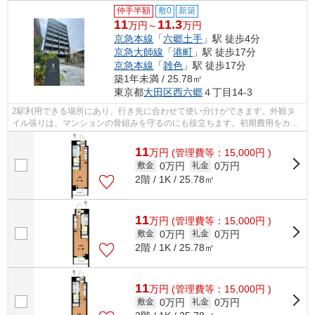
仲手半額
敷0
新築
11
11.3
万円～
万円
京急本線
「
六郷土手
」駅 徒歩4分
京急大師線
「
港町
」駅 徒歩17分
京急本線
「
雑色
」駅 徒歩17分
築1年未満 / 25.78㎡
東京都
大田区
西六郷
４丁目14-3
2駅利用できる場所にあり、行き先に合わせて使い分けができます。外観タ
イル張りは、マンションの骨組みを守るのにも役立ちます。初期費用をカー
ドでお支払いいただけるので、カードで...
11
万
円
(管理費等：15,000円 )
0万円
0万円
敷金
礼金
2階 / 1K / 25.78㎡
11
万
円
(管理費等：15,000円 )
0万円
0万円
敷金
礼金
2階 / 1K / 25.78㎡
11
万
円
(管理費等：15,000円 )
0万円
0万円
敷金
礼金