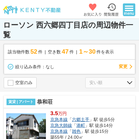
ローソン 西六郷四丁目店の周辺物件一
覧
52
47
1～30
該当物件数
件
空き数
件
件を表示
変更
絞り込み条件：
なし
空室のみ
恭和荘
賃貸 | アパート
3.5
万円
京急本線
「
六郷土手
」駅 徒歩5分
京急大師線
「
港町
」駅 徒歩14分
京急本線
「
雑色
」駅 徒歩15分
築55年 / 24.00㎡