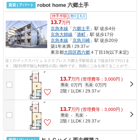
robot home 六郷土手
賃貸 | アパート
仲手半額
敷0
礼0
13.7
万円
京急本線
「
六郷土手
」駅 徒歩4分
京急大師線
「
港町
」駅 徒歩17分
京急本線
「
京急川崎
」駅 徒歩20分
築1年未満 / 29.37㎡
東京都
大田区
西六郷
４丁目19(以下未定)
近くのマックスバリュ エクスプレス 六郷土手駅前店まで徒歩2分で行けま
す。2駅利用可能な利便性の高い物件です。気軽にごみを捨てることができ
て便利な敷地内ごみ置き場つきの物件で...
13.7
万
円
(管理費等：3,000円 )
0万円
0万円
敷金
礼金
2階 / 1LDK / 29.37㎡
13.7
万
円
(管理費等：3,000円 )
敷金
-
礼金
-
2階 / 1LDK / 29.37㎡
賃貸 | マンション