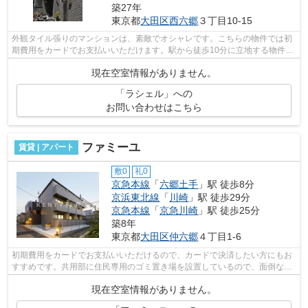
築27年
東京都
大田区
西六郷
３丁目10-15
外観タイル張りのマンションは、素敵でオシャレです。こちらの物件では初
期費用をカードでお支払いいただけます。駅から徒歩10分に立地する物件で
す。最上階のマンションです。2駅利用...
現在空室情報がありません。
「ラシェル」への
お問い合わせはこちら
ファミーユ
賃貸 | アパート
敷0
礼0
京急本線
「
六郷土手
」駅 徒歩8分
京浜東北線
「
川崎
」駅 徒歩29分
京急本線
「
京急川崎
」駅 徒歩25分
築8年
東京都
大田区
仲六郷
４丁目1-6
初期費用をカードでお支払いいただけるので、カードで決済したい方にもお
すすめです。共用部に住民専用のゴミ置き場を設置しているので、面倒なゴ
ミ出しも楽になります。こちらの物件...
現在空室情報がありません。