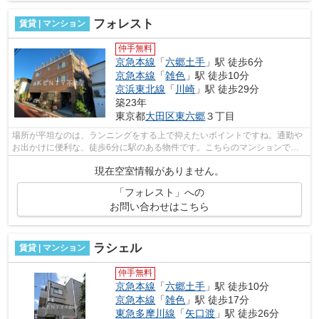
フォレスト
賃貸 | マンション
仲手無料
京急本線
「
六郷土手
」駅 徒歩6分
京急本線
「
雑色
」駅 徒歩10分
京浜東北線
「
川崎
」駅 徒歩29分
築23年
東京都
大田区
東六郷
３丁目
場所が平坦なのは、ランニングをする上で抑えたいポイントですね。通勤や
お出かけに便利な、徒歩6分に駅のある物件です。こちらのマンションでは
初期費用をカードでお支払いいただけま...
現在空室情報がありません。
「フォレスト」への
お問い合わせはこちら
ラシェル
賃貸 | マンション
仲手無料
京急本線
「
六郷土手
」駅 徒歩10分
京急本線
「
雑色
」駅 徒歩17分
東急多摩川線
「
矢口渡
」駅 徒歩26分