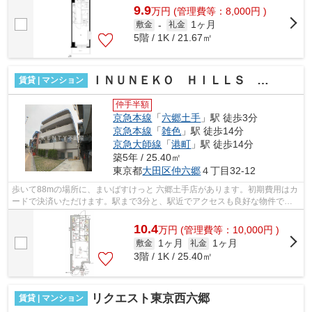
9.9
万
円
(管理費等：8,000円 )
1ヶ月
敷金
-
礼金
5階 / 1K / 21.67㎡
ＩＮＵＮＥＫＯ ＨＩＬＬＳ ＲＯＫＵＧＯＤＯＴＥ
賃貸 | マンション
仲手半額
京急本線
「
六郷土手
」駅 徒歩3分
京急本線
「
雑色
」駅 徒歩14分
京急大師線
「
港町
」駅 徒歩14分
築5年 / 25.40㎡
東京都
大田区
仲六郷
４丁目32-12
歩いて88mの場所に、まいばすけっと 六郷土手店があります。初期費用はカ
ードで決済いただけます。駅まで3分と、駅近でアクセスも良好な物件で
す。敷地内ごみ置き場は、忙しいあなたに...
10.4
万
円
(管理費等：10,000円 )
1ヶ月
1ヶ月
敷金
礼金
3階 / 1K / 25.40㎡
リクエスト東京西六郷
賃貸 | マンション