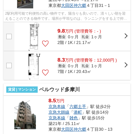
東京都
大田区
仲六郷
４丁目31－1
2駅利用可能で利便性の高い物件です。陽当りも良いので、清々しい朝を迎
えることのできる物件です。場所が平坦なのは、ランニングをする上で抑え
たいポイントですね。防犯対策もバッチ...
9.8
万
円
(管理費等：- )
0ヶ月
1ヶ月
敷金
礼金
2階 / 1K / 21.17㎡
8.3
万
円
(管理費等：12,000円 )
0ヶ月
1ヶ月
敷金
礼金
7階 / 1K / 20.43㎡
ベルウッド多摩川
賃貸 | マンション
8.5
万円
京急本線
「
六郷土手
」駅 徒歩2分
京急大師線
「
港町
」駅 徒歩14分
京急本線
「
雑色
」駅 徒歩15分
築21年 / 25.11㎡
東京都
大田区
仲六郷
４丁目30－13