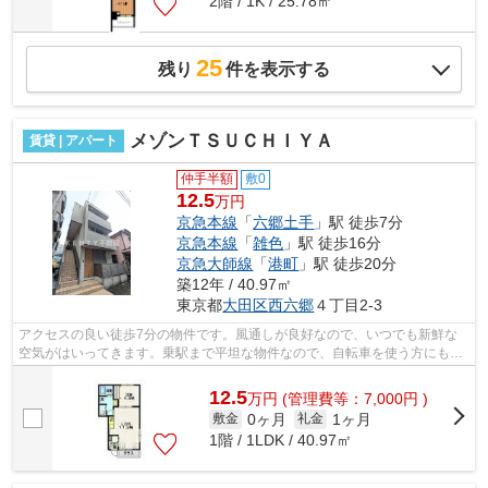
2階 / 1K / 25.78㎡
25
残り
件を表示する
メゾンＴＳＵＣＨＩＹＡ
賃貸 | アパート
仲手半額
敷0
12.5
万円
京急本線
「
六郷土手
」駅 徒歩7分
京急本線
「
雑色
」駅 徒歩16分
京急大師線
「
港町
」駅 徒歩20分
築12年 / 40.97㎡
東京都
大田区
西六郷
４丁目2-3
アクセスの良い徒歩7分の物件です。風通しが良好なので、いつでも新鮮な
空気がはいってきます。乗駅まで平坦な物件なので、自転車を使う方にもお
すすめです。クレジットカードで初期費...
12.5
万
円
(管理費等：7,000円 )
0ヶ月
1ヶ月
敷金
礼金
1階 / 1LDK / 40.97㎡