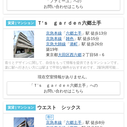
「ファミーユ」への
お問い合わせはこちら
Ｔ’ｓ ｇａｒｄｅｎ六郷土手
賃貸 | マンション
京急本線
「
六郷土手
」駅 徒歩13分
京急本線
「
雑色
」駅 徒歩15分
京急大師線
「
港町
」駅 徒歩26分
築19年
東京都
大田区
西六郷
２丁目58－6
造りとデザインに関して、自信をもって情報を提供できるマンションです。
楽に駅へ行きたい方には駅まで平坦な物件がおすすめです。2駅利用可能な
マンションなので行動範囲も広がります...
現在空室情報がありません。
「Ｔ’ｓ ｇａｒｄｅｎ六郷土手」への
お問い合わせはこちら
ウエスト シックス
賃貸 | マンション
敷0
京急本線
「
六郷土手
」駅 徒歩8分