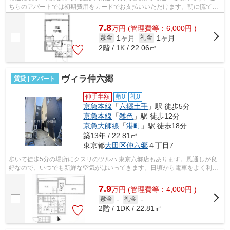
ちらのアパートでは初期費用をカードでお支払いいただけます。朝に慌てる
ことなく行動するために駅から徒歩7分...
7.8
万
円
(管理費等：6,000円 )
1ヶ月
1ヶ月
敷金
礼金
2階 / 1K / 22.06㎡
ヴィラ仲六郷
賃貸 | アパート
仲手半額
敷0
礼0
京急本線
「
六郷土手
」駅 徒歩5分
京急本線
「
雑色
」駅 徒歩12分
京急大師線
「
港町
」駅 徒歩18分
築13年 / 22.81㎡
東京都
大田区
仲六郷
４丁目7
歩いて徒歩5分の場所にクスリのツルハ 東京六郷店もあります。風通しが良
好なので、いつでも新鮮な空気がはいってきます。日頃から電車をよく利用
するなら2駅利用可能な物件はいかがで...
7.9
万
円
(管理費等：4,000円 )
敷金
-
礼金
-
2階 / 1DK / 22.81㎡