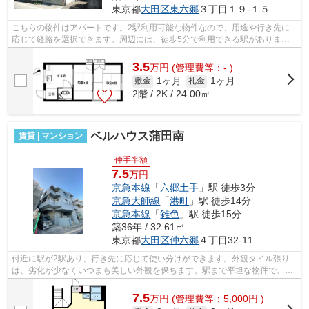
東京都
大田区
東六郷
３丁目１９-１５
こちらの物件はアパートです。2駅利用可能な物件なので、用途や行き先に
応じて経路を選択できます。周辺には、徒歩5分で利用できる駅がありま
す。最上階のアパートです。道が平坦だと...
3.5
万
円
(管理費等：- )
1ヶ月
1ヶ月
敷金
礼金
2階 / 2K / 24.00㎡
ベルハウス蒲田南
賃貸 | マンション
仲手半額
7.5
万円
京急本線
「
六郷土手
」駅 徒歩3分
京急大師線
「
港町
」駅 徒歩14分
京急本線
「
雑色
」駅 徒歩15分
築36年 / 32.61㎡
東京都
大田区
仲六郷
４丁目32-11
付近に駅が2駅あり、行き先に応じて使い分けができます。外観タイル張り
は、劣化が少なくいつまも美しい外観を保ちます。駅まで平坦な物件で、ラ
クに駅まで移動することができます。こ...
7.5
万
円
(管理費等：5,000円 )