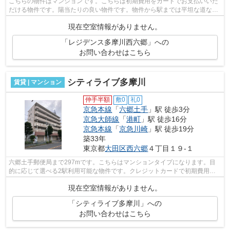
こちらの物件はマンションです。こちらは初期費用をカードでお支払いいた
だける物件です。陽当たりの良い物件です。物件から駅までは平坦な道なの
で、快適に移動できます。駅まで徒歩3...
現在空室情報がありません。
「レジデンス多摩川西六郷」への
お問い合わせはこちら
シティライブ多摩川
賃貸 | マンション
仲手半額
敷0
礼0
京急本線
「
六郷土手
」駅 徒歩3分
京急大師線
「
港町
」駅 徒歩16分
京急本線
「
京急川崎
」駅 徒歩19分
築33年
東京都
大田区
西六郷
４丁目１９-１
六郷土手郵便局まで297mです。こちらはマンションタイプになります。目
的に応じて選べる2駅利用可能な物件です。クレジットカードで初期費用を
お支払いいただける物件です。徒歩3分で...
現在空室情報がありません。
「シティライブ多摩川」への
お問い合わせはこちら