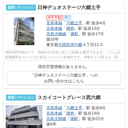
日神デュオステージ六郷土手
賃貸 | マンション
仲手半額
敷0
京急本線
「
六郷土手
」駅 徒歩4分
京急本線
「
雑色
」駅 徒歩13分
京急大師線
「
港町
」駅 徒歩17分
築16年
東京都
大田区
仲六郷
４丁目12-3
2駅利用可能なので、用途や行き先に応じて経路を選択できます。こちらは
初期費用をカードでお支払いいただける物件です。外観タイル張りは、雨風
の侵入を防ぎ骨組みを守ってくれます。...
現在空室情報がありません。
「日神デュオステージ六郷土手」への
お問い合わせはこちら
スカイコートグレース西六郷
賃貸 | マンション
京急本線
「
六郷土手
」駅 徒歩8分
京急本線
「
雑色
」駅 徒歩14分
京急大師線
「
港町
」駅 徒歩21分
築4年