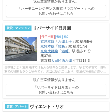
現在空室情報がありません。
「ハーモニーレジデンス東京サウスゲート」への
お問い合わせはこちら
リバーサイド日月園
賃貸 | マンション
仲手半額
敷0
礼0
京急本線
「
六郷土手
」駅 徒歩5分
京急本線
「
雑色
」駅 徒歩17分
京急大師線
「
港町
」駅 徒歩19分
築37年
東京都
大田区
西六郷
４丁目15-3
住環境がよく通風良好で日も入る物件をご提供します。駅まで平坦で、自転
車での移動もラクな物件です。周辺に駅が二つあり、交通の利便性が高いで
す。雨風から骨組みを守ってくれるの...
現在空室情報がありません。
「リバーサイド日月園」への
お問い合わせはこちら
ヴィエント・リオ
賃貸 | アパート