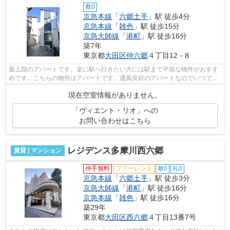
敷0
京急本線
「
六郷土手
」駅 徒歩4分
京急本線
「
雑色
」駅 徒歩15分
京急大師線
「
港町
」駅 徒歩16分
築7年
東京都
大田区
仲六郷
４丁目12－8
最上階のアパートです。楽に駅へ行きたい方には駅まで平坦な物件がおすす
めです。こちらの物件はアパートです。通風良好のアパートなのでいつでも
新鮮な空気を味わえます。こちらは初...
現在空室情報がありません。
「ヴィエント・リオ」への
お問い合わせはこちら
レジデンス多摩川西六郷
賃貸 | マンション
仲手無料
フリーレント
敷0
礼0
京急本線
「
六郷土手
」駅 徒歩3分
京急大師線
「
港町
」駅 徒歩16分
京急本線
「
雑色
」駅 徒歩16分
築29年
東京都
大田区
西六郷
４丁目13番7号