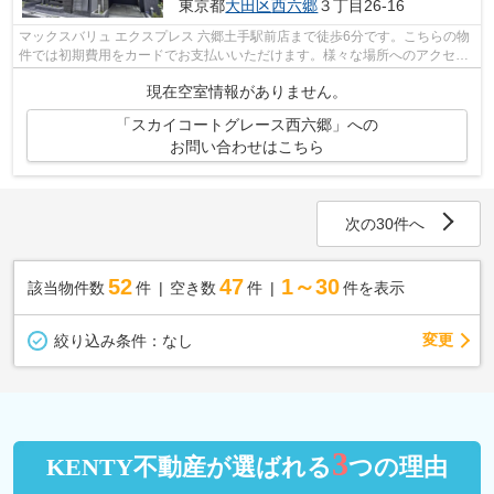
東京都
大田区
西六郷
３丁目26-16
マックスバリュ エクスプレス 六郷土手駅前店まで徒歩6分です。こちらの物
件では初期費用をカードでお支払いいただけます。様々な場所へのアクセス
が便利になる、2駅利用可能な物件で...
現在空室情報がありません。
「スカイコートグレース西六郷」への
お問い合わせはこちら
次の30件へ
52
47
1～30
該当物件数
件
空き数
件
件を表示
変更
絞り込み条件：
なし
3
KENTY不動産が選ばれる
つの理由