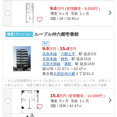
9.6
万
円
(管理費等：8,500円 )
0ヶ月
1ヶ月
敷金
礼金
3階 / 1K / 20.81㎡
ルーブル仲六郷壱番館
賃貸 | マンション
敷0
9.9
15.4
万円～
万円
京急本線
「
六郷土手
」駅 徒歩2分
京急本線
「
雑色
」駅 徒歩15分
京急大師線
「
港町
」駅 徒歩14分
築12年 / 21.67㎡～42.47㎡
東京都
大田区
仲六郷
４丁目31-2
こちらは初期費用をカードでお支払いいただけるマンションです。外観タイ
ル張りなので、強度や耐久性に優れます。物件の周辺に2駅あるので移動範
囲も広がります。徒歩2分で駅にアクセ...
15.4
万
円
(管理費等：11,000円 )
0ヶ月
1ヶ月
敷金
礼金
3階 / 2DK / 42.47㎡