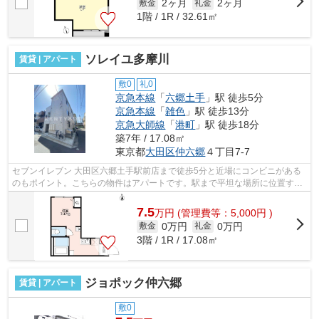
2ヶ月
2ヶ月
敷金
礼金
1階 / 1R / 32.61㎡
ソレイユ多摩川
賃貸 | アパート
敷0
礼0
京急本線
「
六郷土手
」駅 徒歩5分
京急本線
「
雑色
」駅 徒歩13分
京急大師線
「
港町
」駅 徒歩18分
築7年 / 17.08㎡
東京都
大田区
仲六郷
４丁目7-7
セブンイレブン 大田区六郷土手駅前店まで徒歩5分と近場にコンビニがある
のもポイント。こちらの物件はアパートです。駅まで平坦な場所に位置する
物件で、自転車をよく使う方にも嬉し...
7.5
万
円
(管理費等：5,000円 )
0万円
0万円
敷金
礼金
3階 / 1R / 17.08㎡
ジョポック仲六郷
賃貸 | アパート
敷0