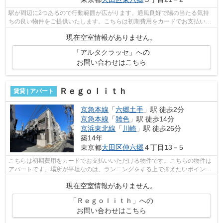
駅が周辺に2つあるので行動範囲が広がります。通風良好で陽の当たる気持
ちの良い物件をご提供いたします。こちらは初期費用をカードでお支払いい
ただける物件です。平坦な場所にある物...
現在空室情報がありません。
「アルタクラッセ」への
お問い合わせはこちら
Ｒｅｇｏｌｉｔｈ
賃貸 | アパート
京急本線
「
六郷土手
」駅 徒歩2分
京急本線
「
雑色
」駅 徒歩14分
京浜東北線
「
川崎
」駅 徒歩26分
築14年
東京都
大田区
仲六郷
４丁目13－5
こちらは初期費用をカードでお支払いいただける物件です。こちらの物件は
アパートです。場所が平坦なのは、ランニングをする上で抑えたいポイント
ですね。外観タイル張りの物件は、雨...
現在空室情報がありません。
「Ｒｅｇｏｌｉｔｈ」への
お問い合わせはこちら