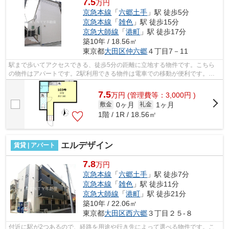
7.5
万円
京急本線
「
六郷土手
」駅 徒歩5分
京急本線
「
雑色
」駅 徒歩15分
京急大師線
「
港町
」駅 徒歩17分
築10年 / 18.56㎡
東京都
大田区
仲六郷
４丁目7－11
駅まで歩いてアクセスできる、徒歩5分の距離に立地する物件です。こちら
の物件はアパートです。2駅利用できる物件は電車での移動が便利です。駅
まで平坦な物件で、ラクに駅まで移動す...
7.5
万
円
(管理費等：3,000円 )
0ヶ月
1ヶ月
敷金
礼金
1階 / 1R / 18.56㎡
エルデザイン
賃貸 | アパート
7.8
万円
京急本線
「
六郷土手
」駅 徒歩7分
京急本線
「
雑色
」駅 徒歩11分
京急大師線
「
港町
」駅 徒歩21分
築10年 / 22.06㎡
東京都
大田区
西六郷
３丁目２５-８
付近に駅が2つあるので、経路を用途や行き先によって選べる物件です。こ