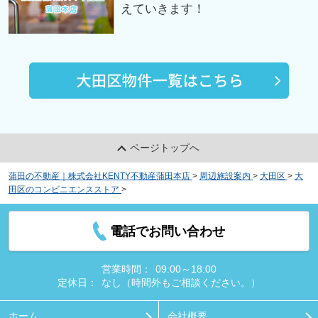
えていきます！
ページトップへ
蒲田の不動産｜株式会社KENTY不動産蒲田本店
>
周辺施設案内
>
大田区
>
大
田区のコンビニエンスストア
>
ファミリーマート 蓮沼駅西店
電話でお問い合わせ
営業時間：
09:00～18:00
定休日：
なし（時間外もご相談ください。）
ホーム
会社概要