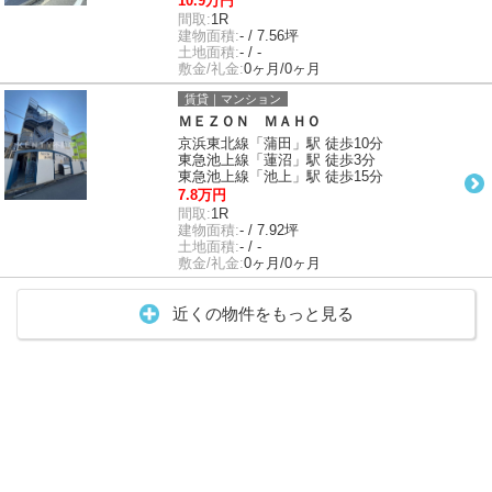
10.9万円
間取:
1R
建物面積:
- / 7.56坪
土地面積:
- / -
敷金/礼金:
0ヶ月/0ヶ月
賃貸｜マンション
ＭＥＺＯＮ ＭＡＨＯ
京浜東北線「蒲田」駅 徒歩10分
東急池上線「蓮沼」駅 徒歩3分
東急池上線「池上」駅 徒歩15分
7.8万円
間取:
1R
建物面積:
- / 7.92坪
土地面積:
- / -
敷金/礼金:
0ヶ月/0ヶ月
近くの物件をもっと見る