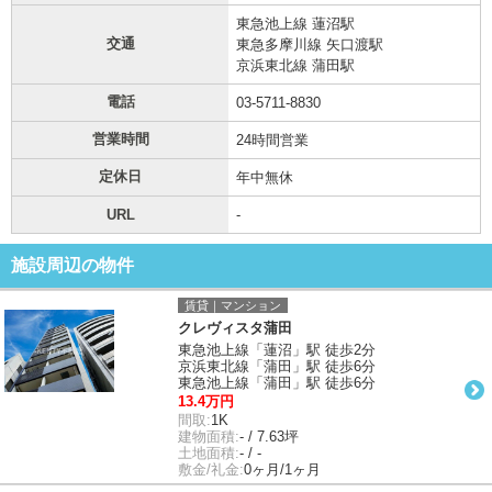
東急池上線 蓮沼駅
交通
東急多摩川線 矢口渡駅
京浜東北線 蒲田駅
電話
03-5711-8830
営業時間
24時間営業
定休日
年中無休
URL
-
施設周辺の物件
賃貸｜マンション
クレヴィスタ蒲田
東急池上線「蓮沼」駅 徒歩2分
京浜東北線「蒲田」駅 徒歩6分
東急池上線「蒲田」駅 徒歩6分
13.4万円
間取:
1K
建物面積:
- / 7.63坪
土地面積:
- / -
敷金/礼金:
0ヶ月/1ヶ月