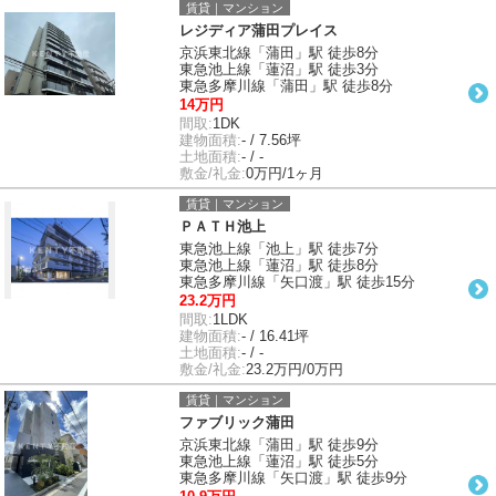
賃貸｜マンション
レジディア蒲田プレイス
京浜東北線「蒲田」駅 徒歩8分
東急池上線「蓮沼」駅 徒歩3分
東急多摩川線「蒲田」駅 徒歩8分
14万円
間取:
1DK
建物面積:
- / 7.56坪
土地面積:
- / -
敷金/礼金:
0万円/1ヶ月
賃貸｜マンション
ＰＡＴＨ池上
東急池上線「池上」駅 徒歩7分
東急池上線「蓮沼」駅 徒歩8分
東急多摩川線「矢口渡」駅 徒歩15分
23.2万円
間取:
1LDK
建物面積:
- / 16.41坪
土地面積:
- / -
敷金/礼金:
23.2万円/0万円
賃貸｜マンション
ファブリック蒲田
京浜東北線「蒲田」駅 徒歩9分
東急池上線「蓮沼」駅 徒歩5分
東急多摩川線「矢口渡」駅 徒歩9分