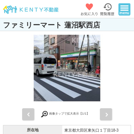
ファミリーマート 蓮沼駅西店
前
次
画像タップで拡大表示【
1
/1】
所在地
東京都大田区東矢口１丁目18-3