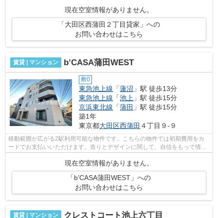
できます。広々とした室内のある一戸建...
現在空室情報がありません。
「大田区西蒲田２丁目貸家」への
お問い合わせはこちら
b’CASA蒲田WEST
賃貸 | マンション
敷0
東急池上線
「
蓮沼
」駅 徒歩13分
東急池上線
「
池上
」駅 徒歩15分
京浜東北線
「
蒲田
」駅 徒歩15分
築1年
東京都
大田区
西蒲田
４丁目９-９
移動範囲が広がる2駅利用可能な物件です。こちらの物件では初期費用をカ
ードでお支払いいただけます。造りとデザインに関して、自信をもって情報
を提供できるマンションです。駅まで徒...
現在空室情報がありません。
「b’CASA蒲田WEST」への
お問い合わせはこちら
クレストコート池上六丁目
賃貸 | マンション