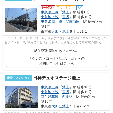
仲手無料
フリーレント
礼0
東急池上線
「
池上
」駅 徒歩6分
東急池上線
「
蓮沼
」駅 徒歩10分
東急多摩川線
「
武蔵新田
」駅 徒歩14分
築1年
東京都
大田区
池上
６丁目31-1
ファミリーマート 大田池上五丁目店まで徒歩6分と近場にコンビニがあるの
もポイント。2駅利用できる場所にあり、行き先に応じて乗車駅の使い分け
ができます。こちらの物件では初期費用...
現在空室情報がありません。
「クレストコート池上六丁目」への
お問い合わせはこちら
日神デュオステージ池上
賃貸 | マンション
東急池上線
「
池上
」駅 徒歩10分
東急池上線
「
蓮沼
」駅 徒歩19分
都営浅草線
「
西馬込
」駅 徒歩21分
築18年
東京都
大田区
池上
１丁目25-13