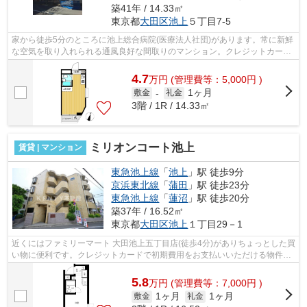
築41年 / 14.33㎡
東京都
大田区
池上
５丁目7-5
家から徒歩5分のところに池上総合病院(医療法人社団)があります。常に新鮮
な空気を取り入れられる通風良好な間取りのマンション。クレジットカード
で初期費用をお支払いいただける物件...
4.7
万
円
(管理費等：5,000円 )
1ヶ月
敷金
-
礼金
3階 / 1R / 14.33㎡
ミリオンコート池上
賃貸 | マンション
東急池上線
「
池上
」駅 徒歩9分
京浜東北線
「
蒲田
」駅 徒歩23分
東急池上線
「
蓮沼
」駅 徒歩20分
築37年 / 16.52㎡
東京都
大田区
池上
１丁目29－1
近くにはファミリーマート 大田池上五丁目店(徒歩4分)がありちょっとした買
い物に便利です。クレジットカードで初期費用をお支払いいただける物件で
す。使い勝手の良い敷地内ごみ置き...
5.8
万
円
(管理費等：7,000円 )
1ヶ月
1ヶ月
敷金
礼金