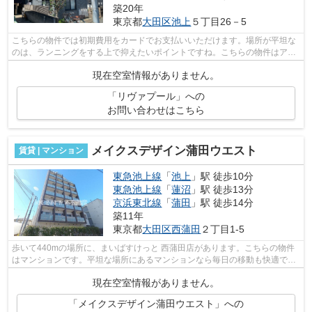
築20年
東京都
大田区
池上
５丁目26－5
こちらの物件では初期費用をカードでお支払いいただけます。場所が平坦な
のは、ランニングをする上で抑えたいポイントですね。こちらの物件はアパ
ートです。最上階の物件です。物件の...
現在空室情報がありません。
「リヴァプール」への
お問い合わせはこちら
メイクスデザイン蒲田ウエスト
賃貸 | マンション
東急池上線
「
池上
」駅 徒歩10分
東急池上線
「
蓮沼
」駅 徒歩13分
京浜東北線
「
蒲田
」駅 徒歩14分
築11年
東京都
大田区
西蒲田
２丁目1-5
歩いて440mの場所に、まいばすけっと 西蒲田店があります。こちらの物件
はマンションです。平坦な場所にあるマンションなら毎日の移動も快適で
す。外観タイル張りは、マンションの骨組...
現在空室情報がありません。
「メイクスデザイン蒲田ウエスト」への