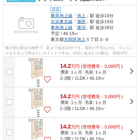
新築
東急池上線
「
池上
」駅 徒歩10分
京浜東北線
「
蒲田
」駅 徒歩19分
東急池上線
「
蓮沼
」駅 徒歩18分
予定 / 46.19㎡
東京都
大田区
池上
５丁目３-９
魅力的な駅近の物件で、駅まで徒歩10分です。場所が平坦なのは、ランニン
グをする上で抑えたいポイントですね。付近にある2つの駅は、用途や行き
先に応じて使い分けることができます。...
14.2
万
円
(管理費等：3,000円 )
1ヶ月
1ヶ月
敷金
礼金
2-3階 / 1LDK / 46.19㎡
14.2
万
円
(管理費等：3,000円 )
1ヶ月
1ヶ月
敷金
礼金
2-3階 / 1LDK / 46.19㎡
14.2
万
円
(管理費等：3,000円 )
1ヶ月
1ヶ月
敷金
礼金
2-3階 / 1LDK / 46.19㎡