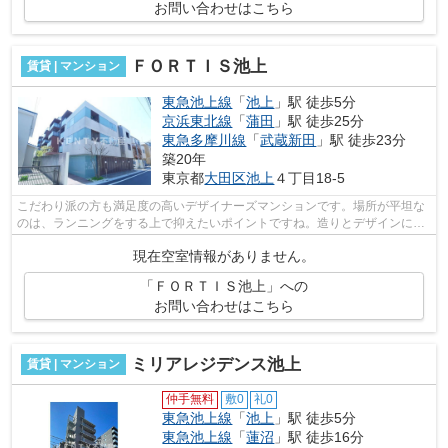
お問い合わせはこちら
ＦＯＲＴＩＳ池上
賃貸 | マンション
東急池上線
「
池上
」駅 徒歩5分
京浜東北線
「
蒲田
」駅 徒歩25分
東急多摩川線
「
武蔵新田
」駅 徒歩23分
築20年
東京都
大田区
池上
４丁目18-5
こだわり派の方も満足度の高いデザイナーズマンションです。場所が平坦な
のは、ランニングをする上で抑えたいポイントですね。造りとデザインに関
して、自信をもって情報を提供できる...
現在空室情報がありません。
「ＦＯＲＴＩＳ池上」への
お問い合わせはこちら
ミリアレジデンス池上
賃貸 | マンション
仲手無料
敷0
礼0
東急池上線
「
池上
」駅 徒歩5分
東急池上線
「
蓮沼
」駅 徒歩16分