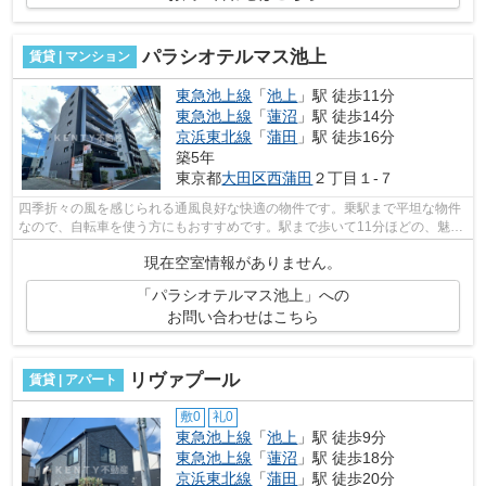
パラシオテルマス池上
賃貸 | マンション
東急池上線
「
池上
」駅 徒歩11分
東急池上線
「
蓮沼
」駅 徒歩14分
京浜東北線
「
蒲田
」駅 徒歩16分
築5年
東京都
大田区
西蒲田
２丁目１-７
四季折々の風を感じられる通風良好な快適の物件です。乗駅まで平坦な物件
なので、自転車を使う方にもおすすめです。駅まで歩いて11分ほどの、魅力
的な立地の物件です。造りとデザイン...
現在空室情報がありません。
「パラシオテルマス池上」への
お問い合わせはこちら
リヴァプール
賃貸 | アパート
敷0
礼0
東急池上線
「
池上
」駅 徒歩9分
東急池上線
「
蓮沼
」駅 徒歩18分
京浜東北線
「
蒲田
」駅 徒歩20分