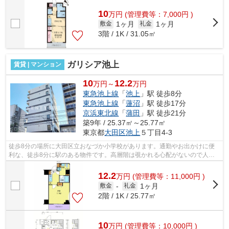
10
万
円
(管理費等：7,000円 )
1ヶ月
1ヶ月
敷金
礼金
3階 / 1K / 31.05㎡
ガリシア池上
賃貸 | マンション
10
12.2
万円～
万円
東急池上線
「
池上
」駅 徒歩8分
東急池上線
「
蓮沼
」駅 徒歩17分
京浜東北線
「
蒲田
」駅 徒歩21分
築9年 / 25.37㎡～25.77㎡
東京都
大田区
池上
５丁目4-3
徒歩8分の場所に大田区立おなづか小学校があります。通勤やお出かけに便
利な、徒歩8分に駅のある物件です。高層階は覗かれる心配がないので人目
を気にせず過ごせます。こちらはマンシ...
12.2
万
円
(管理費等：11,000円 )
1ヶ月
敷金
-
礼金
2階 / 1K / 25.77㎡
10
万
円
(管理費等：10,000円 )