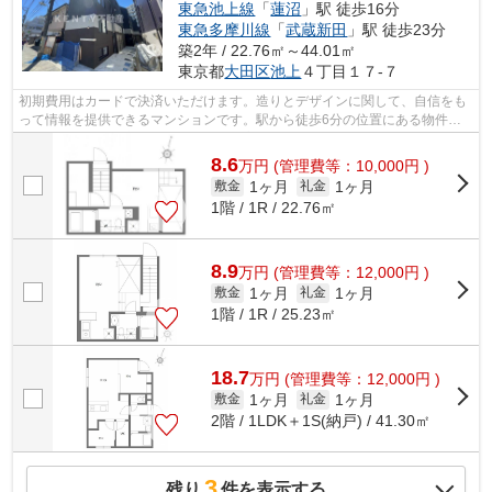
東急池上線
「
蓮沼
」駅 徒歩16分
東急多摩川線
「
武蔵新田
」駅 徒歩23分
築2年 / 22.76㎡～44.01㎡
東京都
大田区
池上
４丁目１７-７
初期費用はカードで決済いただけます。造りとデザインに関して、自信をも
って情報を提供できるマンションです。駅から徒歩6分の位置にある物件な
ので、アクセスも良好です。利便性の高...
8.6
万
円
(管理費等：10,000円 )
1ヶ月
1ヶ月
敷金
礼金
1階 / 1R / 22.76㎡
8.9
万
円
(管理費等：12,000円 )
1ヶ月
1ヶ月
敷金
礼金
1階 / 1R / 25.23㎡
18.7
万
円
(管理費等：12,000円 )
1ヶ月
1ヶ月
敷金
礼金
2階 / 1LDK＋1S(納戸) / 41.30㎡
3
残り
件を表示する