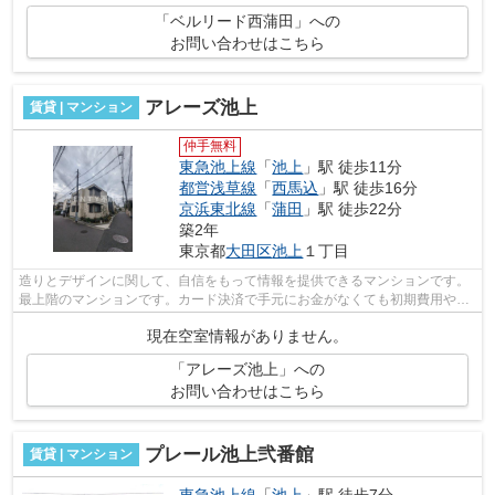
「ベルリード西蒲田」への
お問い合わせはこちら
アレーズ池上
賃貸 | マンション
仲手無料
東急池上線
「
池上
」駅 徒歩11分
都営浅草線
「
西馬込
」駅 徒歩16分
京浜東北線
「
蒲田
」駅 徒歩22分
築2年
東京都
大田区
池上
１丁目
造りとデザインに関して、自信をもって情報を提供できるマンションです。
最上階のマンションです。カード決済で手元にお金がなくても初期費用や家
賃支払いができます。駅まで歩いて11...
現在空室情報がありません。
「アレーズ池上」への
お問い合わせはこちら
プレール池上弐番館
賃貸 | マンション
東急池上線
「
池上
」駅 徒歩7分