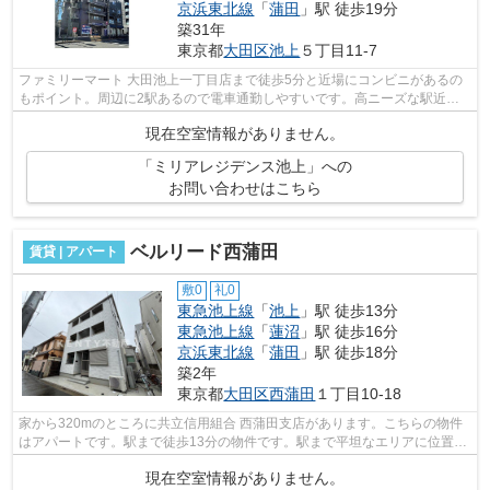
京浜東北線
「
蒲田
」駅 徒歩19分
築31年
東京都
大田区
池上
５丁目11-7
ファミリーマート 大田池上一丁目店まで徒歩5分と近場にコンビニがあるの
もポイント。周辺に2駅あるので電車通勤しやすいです。高ニーズな駅近の
物件で、徒歩5分で駅に行くことができ...
現在空室情報がありません。
「ミリアレジデンス池上」への
お問い合わせはこちら
ベルリード西蒲田
賃貸 | アパート
敷0
礼0
東急池上線
「
池上
」駅 徒歩13分
東急池上線
「
蓮沼
」駅 徒歩16分
京浜東北線
「
蒲田
」駅 徒歩18分
築2年
東京都
大田区
西蒲田
１丁目10-18
家から320mのところに共立信用組合 西蒲田支店があります。こちらの物件
はアパートです。駅まで徒歩13分の物件です。駅まで平坦なエリアに位置す
る物件で気軽に散歩できるのもいいです...
現在空室情報がありません。