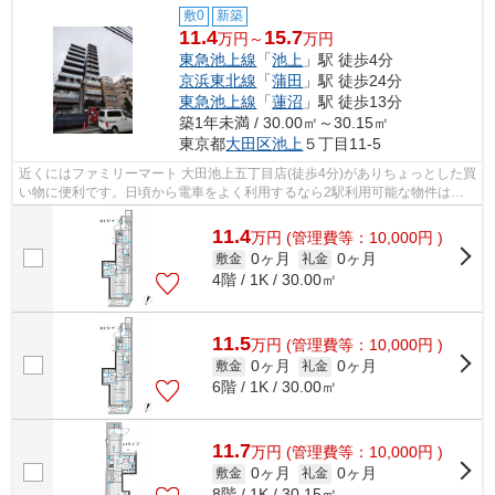
敷0
新築
11.4
15.7
万円～
万円
東急池上線
「
池上
」駅 徒歩4分
京浜東北線
「
蒲田
」駅 徒歩24分
東急池上線
「
蓮沼
」駅 徒歩13分
築1年未満 / 30.00㎡～30.15㎡
東京都
大田区
池上
５丁目11-5
近くにはファミリーマート 大田池上五丁目店(徒歩4分)がありちょっとした買
い物に便利です。日頃から電車をよく利用するなら2駅利用可能な物件はい
かがでしょうか。場所が平坦なのは、...
11.4
万
円
(管理費等：10,000円 )
0ヶ月
0ヶ月
敷金
礼金
4階 / 1K / 30.00㎡
11.5
万
円
(管理費等：10,000円 )
0ヶ月
0ヶ月
敷金
礼金
6階 / 1K / 30.00㎡
11.7
万
円
(管理費等：10,000円 )
0ヶ月
0ヶ月
敷金
礼金
8階 / 1K / 30.15㎡