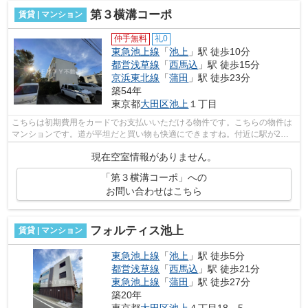
第３横溝コーポ
賃貸 | マンション
仲手無料
礼0
東急池上線
「
池上
」駅 徒歩10分
都営浅草線
「
西馬込
」駅 徒歩15分
京浜東北線
「
蒲田
」駅 徒歩23分
築54年
東京都
大田区
池上
１丁目
こちらは初期費用をカードでお支払いいただける物件です。こちらの物件は
マンションです。道が平坦だと買い物も快適にできますね。付近に駅が2つ
あるので、用途や行き先によって経路を...
現在空室情報がありません。
「第３横溝コーポ」への
お問い合わせはこちら
フォルティス池上
賃貸 | マンション
東急池上線
「
池上
」駅 徒歩5分
都営浅草線
「
西馬込
」駅 徒歩21分
東急池上線
「
蒲田
」駅 徒歩27分
築20年
東京都
大田区
池上
４丁目18－5