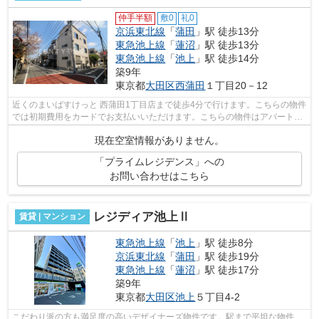
仲手半額
敷0
礼0
京浜東北線
「
蒲田
」駅 徒歩13分
東急池上線
「
蓮沼
」駅 徒歩13分
東急池上線
「
池上
」駅 徒歩14分
築9年
東京都
大田区
西蒲田
１丁目20－12
近くのまいばすけっと 西蒲田1丁目店まで徒歩4分で行けます。こちらの物件
では初期費用をカードでお支払いいただけます。こちらの物件はアパートで
す。物件の周辺に駅が2つあり、よく...
現在空室情報がありません。
「プライムレジデンス」への
お問い合わせはこちら
レジディア池上Ⅱ
賃貸 | マンション
東急池上線
「
池上
」駅 徒歩8分
京浜東北線
「
蒲田
」駅 徒歩19分
東急池上線
「
蓮沼
」駅 徒歩17分
築9年
東京都
大田区
池上
５丁目4-2
こだわり派の方も満足度の高いデザイナーズ物件です。駅まで平坦な物件