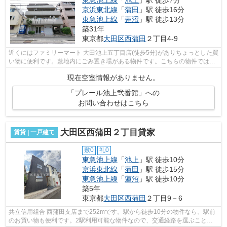
京浜東北線
「
蒲田
」駅 徒歩16分
東急池上線
「
蓮沼
」駅 徒歩13分
築31年
東京都
大田区
西蒲田
２丁目4-9
近くにはファミリーマート 大田池上五丁目店(徒歩5分)がありちょっとした買
い物に便利です。敷地内にごみ置き場がある物件です。こちらの物件では初
期費用をカードでお支払いいただけ...
現在空室情報がありません。
「プレール池上弐番館」への
お問い合わせはこちら
大田区西蒲田２丁目貸家
賃貸 | 一戸建て
敷0
礼0
東急池上線
「
池上
」駅 徒歩10分
京浜東北線
「
蒲田
」駅 徒歩15分
東急池上線
「
蓮沼
」駅 徒歩10分
築5年
東京都
大田区
西蒲田
２丁目9－6
共立信用組合 西蒲田支店まで252mです。駅から徒歩10分の物件なら、駅前
のお買い物も便利です。2駅利用可能な物件なので、交通経路を選ぶことが