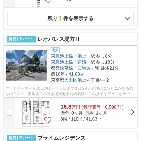
1
残り
件を表示する
レオパレス堤方Ⅱ
賃貸 | アパート
敷0
東急池上線
「
池上
」駅 徒歩8分
東急池上線
「
蓮沼
」駅 徒歩18分
都営浅草線
「
西馬込
」駅 徒歩21分
築16年 / 41.63㎡
東京都
大田区
池上
４丁目4－2
ファミリーマート 大田池上一丁目店まで徒歩5分と近場にコンビニがあるの
もポイント。敷地内ごみ置き場があるため気軽にごみ捨てを行うことがで
き、ゴミの多い時も安心です。最上階の...
16.8
万
円
(管理費等：6,500円 )
0ヶ月
1ヶ月
敷金
礼金
3階 / 1LDK / 41.63㎡
プライムレジデンス
賃貸 | アパート