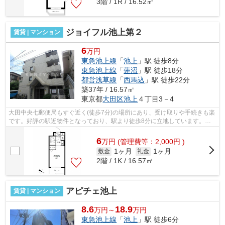
3階 / 1R / 16.52㎡
ジョイフル池上第２
賃貸 | マンション
6
万円
東急池上線
「
池上
」駅 徒歩8分
東急池上線
「
蓮沼
」駅 徒歩18分
都営浅草線
「
西馬込
」駅 徒歩22分
築37年 / 16.57㎡
東京都
大田区
池上
４丁目3－4
大田中央七郵便局もすぐ近く(徒歩7分)の場所にあり、受け取りや手続きも楽
です。好評の駅近物件となっており、駅より徒歩8分に立地しています。日
頃から電車をよく利用するなら2駅利用...
6
万
円
(管理費等：2,000円 )
1ヶ月
1ヶ月
敷金
礼金
2階 / 1K / 16.57㎡
アピチェ池上
賃貸 | マンション
8.6
18.9
万円～
万円
東急池上線
「
池上
」駅 徒歩6分