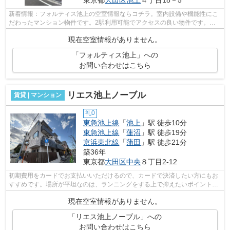
新着情報：フォルティス池上の空室情報ならコチラ。室内設備や機能性にこ
だわったマンション物件です。2駅利用可能でアクセスの良い物件です。こ
だわり派の方も満足度の高いデザイナー...
現在空室情報がありません。
「フォルティス池上」への
お問い合わせはこちら
リエス池上ノーブル
賃貸 | マンション
礼0
東急池上線
「
池上
」駅 徒歩10分
東急池上線
「
蓮沼
」駅 徒歩19分
京浜東北線
「
蒲田
」駅 徒歩21分
築36年
東京都
大田区
中央
８丁目2-12
初期費用をカードでお支払いいただけるので、カードで決済したい方にもお
すすめです。場所が平坦なのは、ランニングをする上で抑えたいポイントで
すね。こちらはマンションタイプにな...
現在空室情報がありません。
「リエス池上ノーブル」への
お問い合わせはこちら