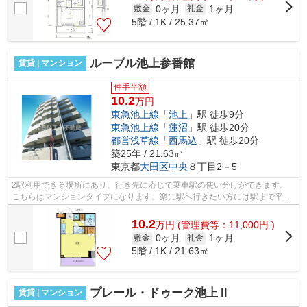
0ヶ月
1ヶ月
敷金
礼金
5階 / 1K / 25.37㎡
ルーブル池上参番館
賃貸 | マンション
仲手半額
10.2
万円
東急池上線
「
池上
」駅 徒歩9分
東急池上線
「
蓮沼
」駅 徒歩20分
都営浅草線
「
西馬込
」駅 徒歩20分
築25年 / 21.63㎡
東京都
大田区
中央
８丁目2－5
2駅利用できる場所にあり、行き先に応じて乗車駅の使い分けができます。
こちらはマンションタイプになります。楽に駅へ行きたい方には駅まで平坦
な物件がおすすめです。満足できる素敵...
10.2
万
円
(管理費等：11,000円 )
0ヶ月
1ヶ月
敷金
礼金
5階 / 1K / 21.63㎡
プレール・ドゥーク池上Ⅱ
賃貸 | マンション