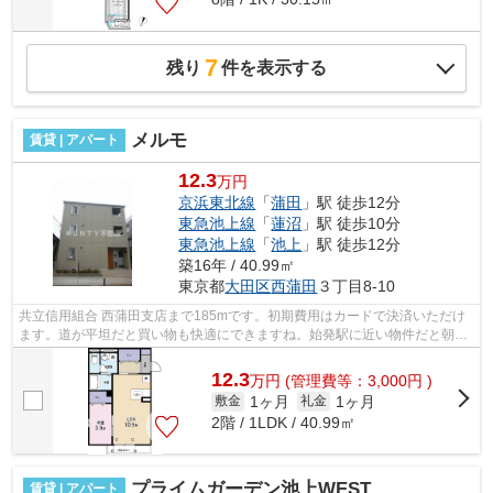
7
残り
件を表示する
メルモ
賃貸 | アパート
12.3
万円
京浜東北線
「
蒲田
」駅 徒歩12分
東急池上線
「
蓮沼
」駅 徒歩10分
東急池上線
「
池上
」駅 徒歩12分
築16年 / 40.99㎡
東京都
大田区
西蒲田
３丁目8-10
共立信用組合 西蒲田支店まで185mです。初期費用はカードで決済いただけ
ます。道が平坦だと買い物も快適にできますね。始発駅に近い物件だと朝の
通勤も少し楽にできます。2駅利用可能...
12.3
万
円
(管理費等：3,000円 )
1ヶ月
1ヶ月
敷金
礼金
2階 / 1LDK / 40.99㎡
プライムガーデン池上WEST
賃貸 | アパート