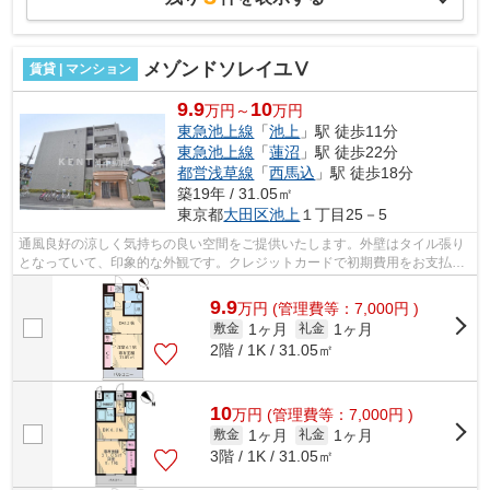
メゾンドソレイユⅤ
賃貸 | マンション
9.9
10
万円～
万円
東急池上線
「
池上
」駅 徒歩11分
東急池上線
「
蓮沼
」駅 徒歩22分
都営浅草線
「
西馬込
」駅 徒歩18分
築19年 / 31.05㎡
東京都
大田区
池上
１丁目25－5
通風良好の涼しく気持ちの良い空間をご提供いたします。外壁はタイル張り
となっていて、印象的な外観です。クレジットカードで初期費用をお支払い
いただける物件です。2駅利用可能な利...
9.9
万
円
(管理費等：7,000円 )
1ヶ月
1ヶ月
敷金
礼金
2階 / 1K / 31.05㎡
10
万
円
(管理費等：7,000円 )
1ヶ月
1ヶ月
敷金
礼金
3階 / 1K / 31.05㎡