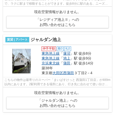
で、ラクに駅まで移動することができます。徒歩8分に駅のある、ニーズの
高い物件です。防犯対策もバッチリなマン...
現在空室情報がありません。
「レジディア池上Ⅱ」への
お問い合わせはこちら
ジャルダン池上
賃貸 | アパート
仲手半額
敷0
礼0
東急池上線
「
蓮沼
」駅 徒歩8分
東急池上線
「
池上
」駅 徒歩9分
京浜東北線
「
蒲田
」駅 徒歩14分
築38年
東京都
大田区
西蒲田
３丁目2－4
こちらの物件は最寄りのスーパー「まいばすけっと 西蒲田1丁目店」が489m
以内にあります。2駅利用できる場所にあり、行き先に合わせて使い分けが
できます。こちらの物件はアパートです...
現在空室情報がありません。
「ジャルダン池上」への
お問い合わせはこちら