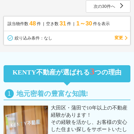
次の30件へ
48
31
1～30
該当物件数
件
空き数
件
件を表示
変更
絞り込み条件：
なし
3
KENTY不動産が選ばれる
つの理由
地元密着の豊富な知識!
大田区・蒲田で10年以上の不動産
経験があります！
その経験を活かし、お客様の安心
した住まい探しをサポートいたし