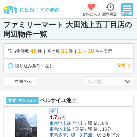
ファミリーマート 大田池上五丁目店の
周辺物件一覧
48
31
1～30
該当物件数
件
空き数
件
件を表示
変更
絞り込み条件：
なし
空室のみ
ベルサイユ池上
賃貸 | マンション
敷0
4.7
万円
東急池上線
「
池上
」駅 徒歩8分
東急池上線
「
蓮沼
」駅 徒歩16分
東急多摩川線
「
矢口渡
」駅 徒歩19分