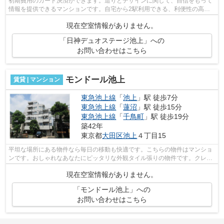
初期費用のカード決済ができます。造りとデザインに関して、自信をもって
情報を提供できるマンションです。自宅から2駅利用できる、利便性の高い
マンションです。場所が平坦なのは、ラ...
現在空室情報がありません。
「日神デュオステージ池上」への
お問い合わせはこちら
モンドール池上
賃貸 | マンション
東急池上線
「
池上
」駅 徒歩7分
東急池上線
「
蓮沼
」駅 徒歩15分
東急池上線
「
千鳥町
」駅 徒歩19分
築42年
東京都
大田区
池上
４丁目15
平坦な場所にある物件なら毎日の移動も快適です。こちらの物件はマンショ
ンです。おしゃれなあなたにピッタリな外観タイル張りの物件です。クレジ
ットカードで初期費用がお支払いいた...
現在空室情報がありません。
「モンドール池上」への
お問い合わせはこちら