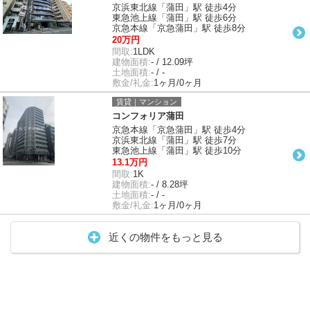
京浜東北線「蒲田」駅 徒歩4分
東急池上線「蒲田」駅 徒歩6分
京急本線「京急蒲田」駅 徒歩8分
20万円
間取:
1LDK
建物面積:
- / 12.09坪
土地面積:
- / -
敷金/礼金:
1ヶ月/0ヶ月
賃貸｜マンション
コンフォリア蒲田
京急本線「京急蒲田」駅 徒歩4分
京浜東北線「蒲田」駅 徒歩7分
東急池上線「蒲田」駅 徒歩10分
13.1万円
間取:
1K
建物面積:
- / 8.28坪
土地面積:
- / -
敷金/礼金:
1ヶ月/0ヶ月
近くの物件をもっと見る