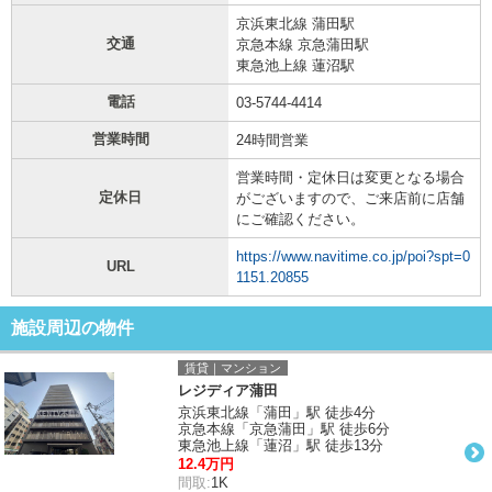
京浜東北線 蒲田駅
交通
京急本線 京急蒲田駅
東急池上線 蓮沼駅
電話
03-5744-4414
営業時間
24時間営業
営業時間・定休日は変更となる場合
定休日
がございますので、ご来店前に店舗
にご確認ください。
https://www.navitime.co.jp/poi?spt=0
URL
1151.20855
施設周辺の物件
賃貸｜マンション
レジディア蒲田
京浜東北線「蒲田」駅 徒歩4分
京急本線「京急蒲田」駅 徒歩6分
東急池上線「蓮沼」駅 徒歩13分
12.4万円
間取:
1K