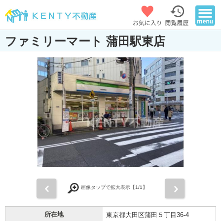
ファミリーマート 蒲田駅東店
前
次
画像タップで拡大表示【
1
/1】
所在地
東京都大田区蒲田５丁目36-4