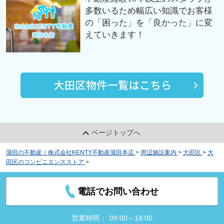
多数いるため幅広い知識でお客様
の「困った」を「良かった」に変
えていきます！
ページトップへ
蒲田の不動産｜株式会社KENTY不動産蒲田本店
>
周辺施設案内
>
大田区
>
大
田区のコンビニエンスストア
>
ファミリーマート 蒲田駅東店
電話でお問い合わせ
営業時間：
09:00～18:00