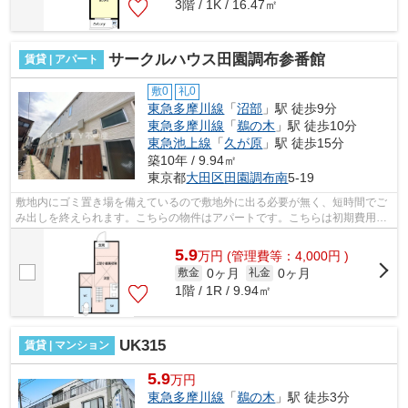
3階 / 1K / 16.47㎡
サークルハウス田園調布参番館
賃貸 | アパート
敷0
礼0
東急多摩川線
「
沼部
」駅 徒歩9分
東急多摩川線
「
鵜の木
」駅 徒歩10分
東急池上線
「
久が原
」駅 徒歩15分
築10年 / 9.94㎡
東京都
大田区
田園調布南
5-19
敷地内にゴミ置き場を備えているので敷地外に出る必要が無く、短時間でご
み出しを終えられます。こちらの物件はアパートです。こちらは初期費用を
カードでお支払いいただける物件です...
5.9
万
円
(管理費等：4,000円 )
0ヶ月
0ヶ月
敷金
礼金
1階 / 1R / 9.94㎡
UK315
賃貸 | マンション
5.9
万円
東急多摩川線
「
鵜の木
」駅 徒歩3分