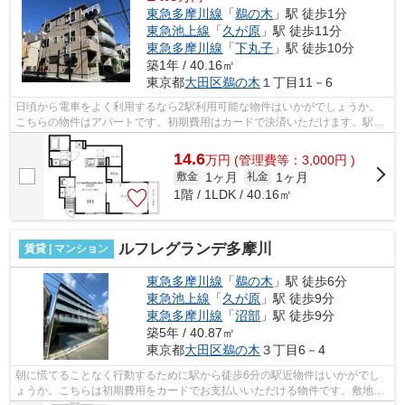
東急多摩川線
「
鵜の木
」駅 徒歩1分
東急池上線
「
久が原
」駅 徒歩11分
東急多摩川線
「
下丸子
」駅 徒歩10分
築1年 / 40.16㎡
東京都
大田区
鵜の木
１丁目11－6
日頃から電車をよく利用するなら2駅利用可能な物件はいかがでしょうか。
こちらの物件はアパートです。初期費用はカードで決済いただけます。駅か
ら徒歩1分というアクセス良好な駅近物...
14.6
万
円
(管理費等：3,000円 )
1ヶ月
1ヶ月
敷金
礼金
1階 / 1LDK / 40.16㎡
ルフレグランデ多摩川
賃貸 | マンション
東急多摩川線
「
鵜の木
」駅 徒歩6分
東急池上線
「
久が原
」駅 徒歩9分
東急多摩川線
「
沼部
」駅 徒歩9分
築5年 / 40.87㎡
東京都
大田区
鵜の木
３丁目6－4
朝に慌てることなく行動するために駅から徒歩6分の駅近物件はいかがでし
ょうか。こちらは初期費用をカードでお支払いいただける物件です。敷地内