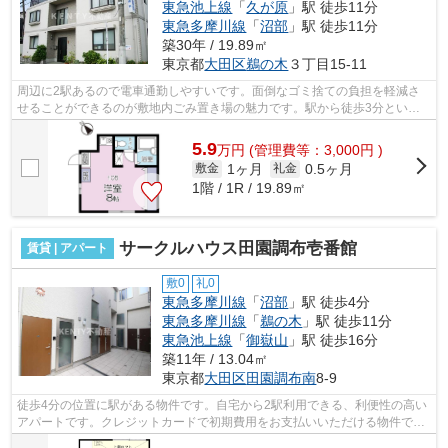
東急池上線
「
久が原
」駅 徒歩11分
東急多摩川線
「
沼部
」駅 徒歩11分
築30年 / 19.89㎡
東京都
大田区
鵜の木
３丁目15-11
周辺に2駅あるので電車通勤しやすいです。面倒なゴミ捨ての負担を軽減さ
せることができるのが敷地内ごみ置き場の魅力です。駅から徒歩3分という
アクセス良好な駅近物件はいかがですか...
5.9
万
円
(管理費等：3,000円 )
1ヶ月
0.5ヶ月
敷金
礼金
1階 / 1R / 19.89㎡
サークルハウス田園調布壱番館
賃貸 | アパート
敷0
礼0
東急多摩川線
「
沼部
」駅 徒歩4分
東急多摩川線
「
鵜の木
」駅 徒歩11分
東急池上線
「
御嶽山
」駅 徒歩16分
築11年 / 13.04㎡
東京都
大田区
田園調布南
8-9
徒歩4分の位置に駅がある物件です。自宅から2駅利用できる、利便性の高い
アパートです。クレジットカードで初期費用をお支払いいただける物件で
す。タイルが外壁には張られています。...