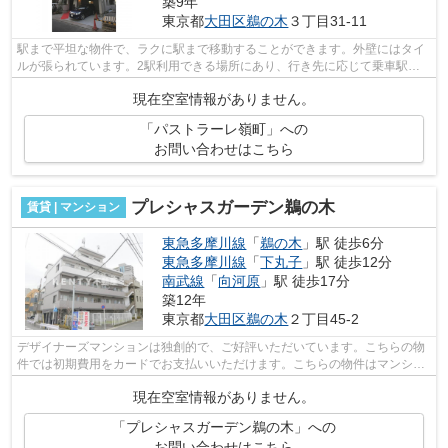
築9年
東京都
大田区
鵜の木
３丁目31-11
駅まで平坦な物件で、ラクに駅まで移動することができます。外壁にはタイ
ルが張られています。2駅利用できる場所にあり、行き先に応じて乗車駅の
使い分けができます。さわやかな朝を迎...
現在空室情報がありません。
「パストラーレ嶺町」への
お問い合わせはこちら
プレシャスガーデン鵜の木
賃貸 | マンション
東急多摩川線
「
鵜の木
」駅 徒歩6分
東急多摩川線
「
下丸子
」駅 徒歩12分
南武線
「
向河原
」駅 徒歩17分
築12年
東京都
大田区
鵜の木
２丁目45-2
デザイナーズマンションは独創的で、ご好評いただいています。こちらの物
件では初期費用をカードでお支払いいただけます。こちらの物件はマンショ
ンです。徒歩6分に駅のある、ニーズの...
現在空室情報がありません。
「プレシャスガーデン鵜の木」への
お問い合わせはこちら