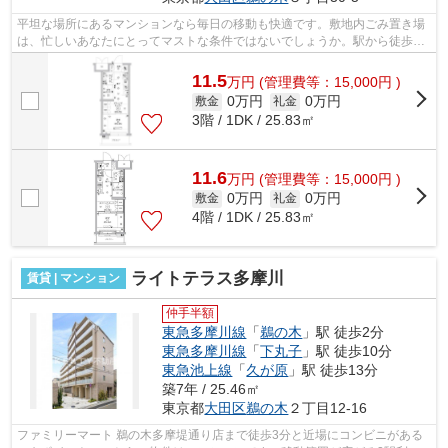
平坦な場所にあるマンションなら毎日の移動も快適です。敷地内ごみ置き場
は、忙しいあなたにとってマストな条件ではないでしょうか。駅から徒歩7
分の物件なら、駅前のお買い物も便利で...
11.5
万
円
(管理費等：15,000円 )
0万円
0万円
敷金
礼金
3階 / 1DK / 25.83㎡
11.6
万
円
(管理費等：15,000円 )
0万円
0万円
敷金
礼金
4階 / 1DK / 25.83㎡
ライトテラス多摩川
賃貸 | マンション
仲手半額
東急多摩川線
「
鵜の木
」駅 徒歩2分
東急多摩川線
「
下丸子
」駅 徒歩10分
東急池上線
「
久が原
」駅 徒歩13分
築7年 / 25.46㎡
東京都
大田区
鵜の木
２丁目12-16
ファミリーマート 鵜の木多摩堤通り店まで徒歩3分と近場にコンビニがある