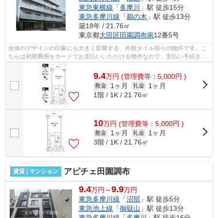
東急東横線
「
多摩川
」駅 徒歩15分
東急多摩川線
「
鵜の木
」駅 徒歩13分
築18年 / 21.76㎡
東京都
大田区
田園調布南
12番5号
全体のデザインの印象にも大きく影響する、外観タイル張りの物件です。こ
ちらは初期費用をカードでお支払いいただける物件なので、支払い手続きの
手間が省けます。こちらの物件はマン...
9.4
万
円
(管理費等：5,000円 )
1ヶ月
1ヶ月
敷金
礼金
1階 / 1K / 21.76㎡
10
万
円
(管理費等：5,000円 )
1ヶ月
1ヶ月
敷金
礼金
3階 / 1K / 21.76㎡
アピチェ田園調布
賃貸 | マンション
9.4
9.9
万円～
万円
東急多摩川線
「
沼部
」駅 徒歩5分
東急池上線
「
御嶽山
」駅 徒歩13分
東急多摩川線
「
多摩川
」駅 徒歩16分