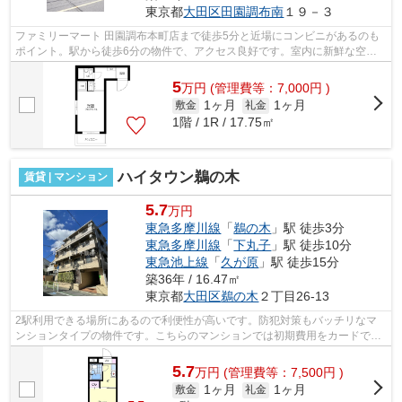
東京都
大田区
田園調布南
１９－３
ファミリーマート 田園調布本町店まで徒歩5分と近場にコンビニがあるのも
ポイント。駅から徒歩6分の物件で、アクセス良好です。室内に新鮮な空気
を取り入れやすい風通しが良好な物件で...
5
万
円
(管理費等：7,000円 )
1ヶ月
1ヶ月
敷金
礼金
1階 / 1R / 17.75㎡
ハイタウン鵜の木
賃貸 | マンション
5.7
万円
東急多摩川線
「
鵜の木
」駅 徒歩3分
東急多摩川線
「
下丸子
」駅 徒歩10分
東急池上線
「
久が原
」駅 徒歩15分
築36年 / 16.47㎡
東京都
大田区
鵜の木
２丁目26-13
2駅利用できる場所にあるので利便性が高いです。防犯対策もバッチリなマ
ンションタイプの物件です。こちらのマンションでは初期費用をカードでお
支払いいただけます。駅まで徒歩3分の...
5.7
万
円
(管理費等：7,500円 )
1ヶ月
1ヶ月
敷金
礼金