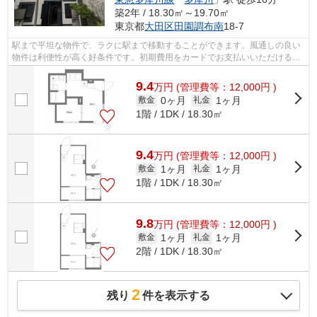
築2年 / 18.30㎡～19.70㎡
東京都
大田区
田園調布南
18-7
駅まで平坦な物件で、ラクに駅まで移動することができます。風通しの良い
物件は利便性が高く好条件です。初期費用をカードでお支払いいただけるの
で、カードで決済したい方にもおすす...
9.4
万
円
(管理費等：12,000円 )
0ヶ月
1ヶ月
敷金
礼金
1階 / 1DK / 18.30㎡
9.4
万
円
(管理費等：12,000円 )
1ヶ月
1ヶ月
敷金
礼金
1階 / 1DK / 18.30㎡
9.8
万
円
(管理費等：12,000円 )
1ヶ月
1ヶ月
敷金
礼金
2階 / 1DK / 18.30㎡
2
残り
件を表示する