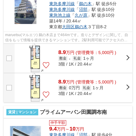
東急多摩川線
「
鵜の木
」駅 徒歩5分
東急多摩川線
「
沼部
」駅 徒歩10分
東急池上線
「
久が原
」駅 徒歩10分
築14年 / 20.44㎡
東京都
大田区
鵜の木
３丁目8-2
maruetsu(マルエツ) 鵜の木店まで464mです。造りとデザインに関して、自
信をもって情報を提供できるマンションです。2駅利用可能でアクセスの良
い物件です。強度のある外観タイル張り...
8.9
万
円
(管理費等：5,000円 )
1ヶ月
敷金
-
礼金
3階 / 1K / 20.44㎡
8.9
万
円
(管理費等：5,000円 )
0万円
1ヶ月
敷金
礼金
3階 / 1K / 20.44㎡
プライムアーバン田園調布南
賃貸 | マンション
仲手半額
9.4
10
万円～
万円
東急多摩川線
「
沼部
」駅 徒歩4分