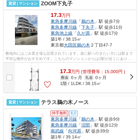
ZOOM下丸子
賃貸 | マンション
17.3
万円
東急多摩川線
「
鵜の木
」駅 徒歩7分
東急多摩川線
「
下丸子
」駅 徒歩11分
東急池上線
「
久が原
」駅 徒歩17分
築1年 / 38.15㎡
東京都
大田区
鵜の木
２丁目47-7
敷地内にはごみ置き場も設置されています。楽に駅へ行きたい方には駅まで
平坦な物件がおすすめです。こちらのマンションからは2駅が近くにあり、
移動範囲も広がります。こちらの物件は...
17.3
万
円
(管理費等：15,000円 )
0ヶ月
0ヶ月
敷金
礼金
1階 / 1LDK / 38.15㎡
テラス鵜の木ノース
賃貸 | マンション
仲手無料
礼0
東急多摩川線
「
鵜の木
」駅 徒歩9分
東急多摩川線
「
沼部
」駅 徒歩12分
南武線
「
向河原
」駅 徒歩39分
築1年 / 39.14㎡