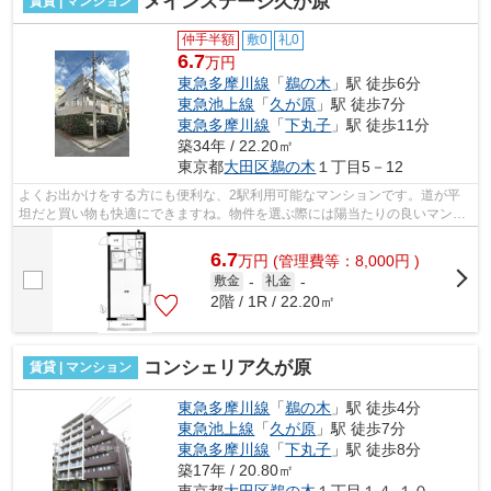
メインステージ久が原
賃貸 | マンション
仲手半額
敷0
礼0
6.7
万円
東急多摩川線
「
鵜の木
」駅 徒歩6分
東急池上線
「
久が原
」駅 徒歩7分
東急多摩川線
「
下丸子
」駅 徒歩11分
築34年 / 22.20㎡
東京都
大田区
鵜の木
１丁目5－12
よくお出かけをする方にも便利な、2駅利用可能なマンションです。道が平
坦だと買い物も快適にできますね。物件を選ぶ際には陽当たりの良いマンシ
ョンを探したいですね。今回はそんな物...
6.7
万
円
(管理費等：8,000円 )
敷金
-
礼金
-
2階 / 1R / 22.20㎡
コンシェリア久が原
賃貸 | マンション
東急多摩川線
「
鵜の木
」駅 徒歩4分
東急池上線
「
久が原
」駅 徒歩7分
東急多摩川線
「
下丸子
」駅 徒歩8分
築17年 / 20.80㎡
東京都
大田区
鵜の木
１丁目１４-１０