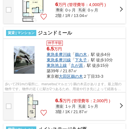
6
万
円
(管理費等：4,000円 )
0ヶ月
0ヶ月
敷金
礼金
2階 / 1R / 13.04㎡
ジュンドミール
賃貸 | マンション
仲手半額
6.5
万円
東急多摩川線
「
鵜の木
」駅 徒歩4分
東急多摩川線
「
下丸子
」駅 徒歩10分
東急池上線
「
久が原
」駅 徒歩15分
築39年 / 21.87㎡
東京都
大田区
鵜の木
２丁目33-3
歩いて291mの場所に、maruetsu(マルエツ) 鵜の木店があります。最上階の
物件です。物件の近くに駅が2つあるため、用途や行き先によって経路を選
べます。場所が平坦なのは、ランニング...
6.5
万
円
(管理費等：2,000円 )
1ヶ月
1ヶ月
敷金
礼金
3階 / 1K / 21.87㎡