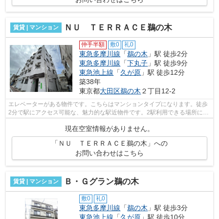
ＮＵ ＴＥＲＲＡＣＥ鵜の木
賃貸 | マンション
仲手半額
敷0
礼0
東急多摩川線
「
鵜の木
」駅 徒歩2分
東急多摩川線
「
下丸子
」駅 徒歩9分
東急池上線
「
久が原
」駅 徒歩12分
築38年
東京都
大田区
鵜の木
２丁目12-2
エレベーターがある物件です。こちらはマンションタイプになります。徒歩
2分で駅にアクセス可能な、魅力的な駅近物件です。2駅利用できる場所にあ
るので利便性が高いです。初期費用を...
現在空室情報がありません。
「ＮＵ ＴＥＲＲＡＣＥ鵜の木」への
お問い合わせはこちら
Ｂ・Ｇグラン鵜の木
賃貸 | マンション
敷0
礼0
東急多摩川線
「
鵜の木
」駅 徒歩3分
東急池上線
「
久が原
」駅 徒歩10分