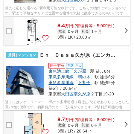
目的に応じて選べる2駅利用可能な物件です。こちらの物件はマンションで
す。駅まで平坦なエリアに位置する物件で気軽に散歩できるのもいいです
ね。こちらは初期費用をカードでお支払い...
8.4
万
円
(管理費等：5,000円 )
0ヶ月
1ヶ月
敷金
礼金
3階 / 1K / 20.80㎡
Ｅｎ Ｃａｓａ久が原（エンカーサ久が原）
賃貸 | マンション
仲手半額
敷0
礼0
東急池上線
「
久が原
」駅 徒歩8分
東急多摩川線
「
鵜の木
」駅 徒歩6分
東急多摩川線
「
下丸子
」駅 徒歩9分
築5年 / 20.64㎡
東京都
大田区
南久が原
２丁目19-20
近くにはファミリーマート 鵜の木多摩堤通り店(徒歩6分)がありちょっとした
買い物に便利です。初期費用のカード決済ができます。2駅利用可能な物件
で移動範囲が広がります。場所が平坦...
8.7
万
円
(管理費等：8,000円 )
0ヶ月
0ヶ月
敷金
礼金
3階 / 1R / 20.64㎡