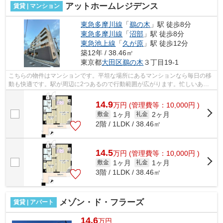
アットホームレジデンス
賃貸 | マンション
東急多摩川線
「
鵜の木
」駅 徒歩8分
東急多摩川線
「
沼部
」駅 徒歩8分
東急池上線
「
久が原
」駅 徒歩12分
築12年 / 38.46㎡
東京都
大田区
鵜の木
３丁目19-1
こちらの物件はマンションです。平坦な場所にあるマンションなら毎日の移
動も快適です。駅が周辺に2つあるので行動範囲が広がります。忙しいあな
たの味方の、敷地内ごみ置き場つきの物...
14.9
万
円
(管理費等：10,000円 )
1ヶ月
2ヶ月
敷金
礼金
2階 / 1LDK / 38.46㎡
14.5
万
円
(管理費等：10,000円 )
1ヶ月
1ヶ月
敷金
礼金
3階 / 1LDK / 38.46㎡
メゾン・ド・フラーズ
賃貸 | アパート
14.6
万円