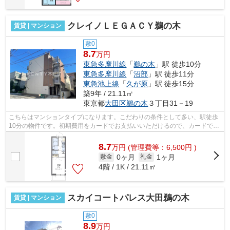
クレイノＬＥＧＡＣＹ鵜の木
賃貸 | マンション
敷0
8.7
万円
東急多摩川線
「
鵜の木
」駅 徒歩10分
東急多摩川線
「
沼部
」駅 徒歩11分
東急池上線
「
久が原
」駅 徒歩15分
築9年 / 21.11㎡
東京都
大田区
鵜の木
３丁目31－19
こちらはマンションタイプになります。こだわりの条件として多い、駅徒歩
10分の物件です。初期費用をカードでお支払いいただけるので、カードで決
済したい方にもおすすめです。2駅利用...
8.7
万
円
(管理費等：6,500円 )
0ヶ月
1ヶ月
敷金
礼金
4階 / 1K / 21.11㎡
スカイコートパレス大田鵜の木
賃貸 | マンション
敷0
8.9
万円