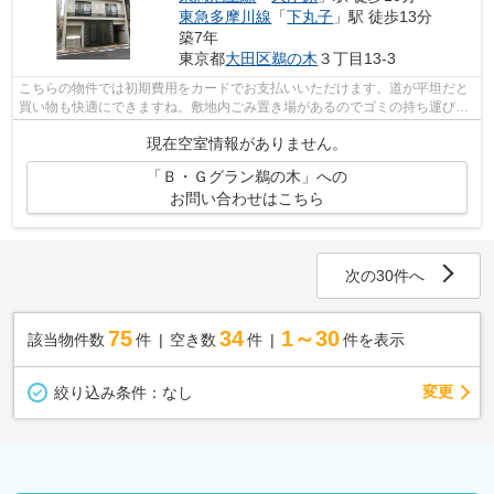
東急多摩川線
「
下丸子
」駅 徒歩13分
築7年
東京都
大田区
鵜の木
３丁目13-3
こちらの物件では初期費用をカードでお支払いいただけます。道が平坦だと
買い物も快適にできますね。敷地内ごみ置き場があるのでゴミの持ち運びの
負担を少しでも減らすことができます...
現在空室情報がありません。
「Ｂ・Ｇグラン鵜の木」への
お問い合わせはこちら
次の30件へ
75
34
1～30
該当物件数
件
空き数
件
件を表示
変更
絞り込み条件：
なし