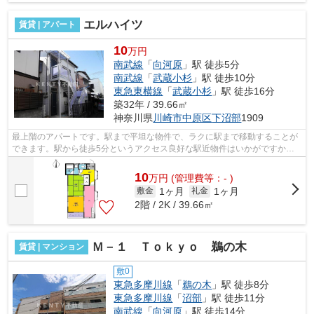
エルハイツ
賃貸 | アパート
10
万円
南武線
「
向河原
」駅 徒歩5分
南武線
「
武蔵小杉
」駅 徒歩10分
東急東横線
「
武蔵小杉
」駅 徒歩16分
築32年 / 39.66㎡
神奈川県
川崎市中原区
下沼部
1909
最上階のアパートです。駅まで平坦な物件で、ラクに駅まで移動することが
できます。駅から徒歩5分というアクセス良好な駅近物件はいかがですか。
こちらは初期費用をカードでお支払いい...
10
万
円
(管理費等：- )
1ヶ月
1ヶ月
敷金
礼金
2階 / 2K / 39.66㎡
Ｍ－１ Ｔｏｋｙｏ 鵜の木
賃貸 | マンション
敷0
東急多摩川線
「
鵜の木
」駅 徒歩8分
東急多摩川線
「
沼部
」駅 徒歩11分
南武線
「
向河原
」駅 徒歩14分