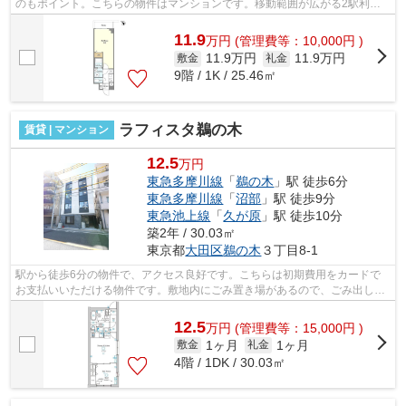
のもポイント。こちらの物件はマンションです。移動範囲が広がる2駅利用
可能な物件です。平坦な場所にある物件...
11.9
万
円
(管理費等：10,000円 )
11.9万円
11.9万円
敷金
礼金
9階 / 1K / 25.46㎡
ラフィスタ鵜の木
賃貸 | マンション
12.5
万円
東急多摩川線
「
鵜の木
」駅 徒歩6分
東急多摩川線
「
沼部
」駅 徒歩9分
東急池上線
「
久が原
」駅 徒歩10分
築2年 / 30.03㎡
東京都
大田区
鵜の木
３丁目8-1
駅から徒歩6分の物件で、アクセス良好です。こちらは初期費用をカードで
お支払いいただける物件です。敷地内にごみ置き場があるので、ごみ出しも
便利です。電車でのアクセスを快適なも...
12.5
万
円
(管理費等：15,000円 )
1ヶ月
1ヶ月
敷金
礼金
4階 / 1DK / 30.03㎡