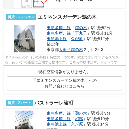
エミネンスガーデン鵜の木
賃貸 | マンション
東急多摩川線
「
鵜の木
」駅 徒歩2分
東急多摩川線
「
下丸子
」駅 徒歩11分
東急池上線
「
久が原
」駅 徒歩12分
築13年
東京都
大田区
鵜の木
２丁目22-3
タイル張りのきれいな外観も特徴の一つです。駅まで歩いてアクセスでき
る、徒歩2分の距離に立地する物件です。こちらの物件はマンションです。2
駅利用可能な利便性の高い物件です。最...
現在空室情報がありません。
「エミネンスガーデン鵜の木」への
お問い合わせはこちら
パストラーレ嶺町
賃貸 | アパート
東急多摩川線
「
鵜の木
」駅 徒歩9分
東急多摩川線
「
沼部
」駅 徒歩10分
東急池上線
「
久が原
」駅 徒歩14分