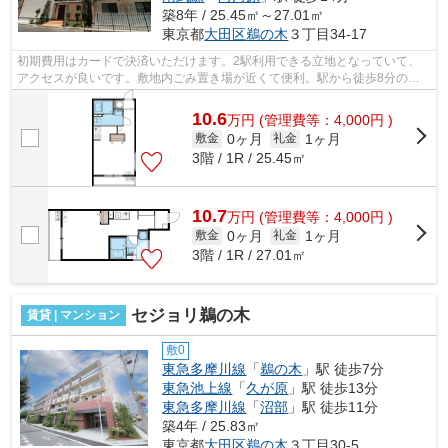
築8年 / 25.45㎡～27.01㎡
東京都
大田区
鵜の木
３丁目34-17
初期費用はカードで決済いただけます。2駅利用できる立地となっていて、
アクセスが良いです。敷地内ごみ置き場が近くて便利。駅から徒歩8分のマ
ンションで、電車での通勤にも便利な立...
10.6
万
円
(管理費等：4,000円 )
0ヶ月
1ヶ月
敷金
礼金
3階 / 1R / 25.45㎡
10.7
万
円
(管理費等：4,000円 )
0ヶ月
1ヶ月
敷金
礼金
3階 / 1R / 27.01㎡
セジョリ鵜の木
賃貸 | マンション
敷0
東急多摩川線
「
鵜の木
」駅 徒歩7分
東急池上線
「
久が原
」駅 徒歩13分
東急多摩川線
「
沼部
」駅 徒歩11分
築4年 / 25.83㎡
東京都
大田区
鵜の木
３丁目30-5