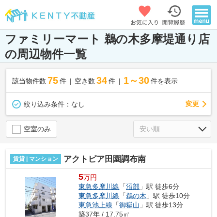
ファミリーマート 鵜の木多摩堤通り店
の周辺物件一覧
75
34
1～30
該当物件数
件
空き数
件
件を表示
変更
絞り込み条件：
なし
空室のみ
アクトピア田園調布南
賃貸 | マンション
5
万円
東急多摩川線
「
沼部
」駅 徒歩6分
東急多摩川線
「
鵜の木
」駅 徒歩10分
東急池上線
「
御嶽山
」駅 徒歩13分
築37年 / 17.75㎡