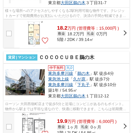
東京都
大田区
鵜の木
３丁目31-7
様々な場所へのアクセスがしやすくなる2駅利用可能な物件です。クレジッ
トカードで初期費用がお支払いいただけるので、決済の手間が軽減できま
す。敷地内にゴミ置き場を備えているので...
18.2
万
円
(管理費等：15,000円 )
18.2万円
0万円
敷金
礼金
5階 / 2DK / 39.14㎡
ＣＯＣＯＣＵＢＥ鵜の木
賃貸 | マンション
仲手無料
礼0
東急多摩川線
「
鵜の木
」駅 徒歩4分
東急池上線
「
久が原
」駅 徒歩7分
東急多摩川線
「
下丸子
」駅 徒歩10分
築1年 / 54.95㎡
東京都
大田区
鵜の木
１丁目12-12
ローソン 大田西嶺町店まで徒歩5分と近場にコンビニがあるのもポイント。
物件から駅までは平坦な道なので、快適に移動できます。こちらは初期費用
をカードでお支払いいただける物件な...
19.9
万
円
(管理費等：6,000円 )
1ヶ月
0ヶ月
敷金
礼金
1階 / 2LDK / 54.95㎡