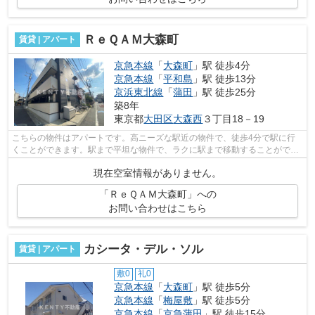
ＲｅＱＡＭ大森町
賃貸 | アパート
京急本線
「
大森町
」駅 徒歩4分
京急本線
「
平和島
」駅 徒歩13分
京浜東北線
「
蒲田
」駅 徒歩25分
築8年
東京都
大田区
大森西
３丁目18－19
こちらの物件はアパートです。高ニーズな駅近の物件で、徒歩4分で駅に行
くことができます。駅まで平坦な物件で、ラクに駅まで移動することができ
ます。こちらは初期費用をカードでお支...
現在空室情報がありません。
「ＲｅＱＡＭ大森町」への
お問い合わせはこちら
カシータ・デル・ソル
賃貸 | アパート
敷0
礼0
京急本線
「
大森町
」駅 徒歩5分
京急本線
「
梅屋敷
」駅 徒歩5分
京急本線
「
京急蒲田
」駅 徒歩15分