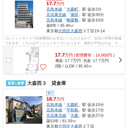
17.7
万円
京急本線
「
大森町
」駅 徒歩2分
京浜東北線
「
蒲田
」駅 徒歩30分
京急本線
「
梅屋敷
」駅 徒歩10分
築8年 / 35.40㎡
東京都
大田区
大森西
３丁目19-14
クレジットカードで初期費用がお支払いいただけるので、決済の手間が軽減
できます。こちらはマンションタイプになります。場所が平坦なのは、ラン
ニングをする上で抑えたいポイントで...
17.7
万
円
(管理費等：10,000円 )
17.7万円
17.7万円
敷金
礼金
2階 / 1LDK / 35.40㎡
大森西３ 貸倉庫
賃貸 | 倉庫
敷0
18.7
万円
京急本線
「
大森町
」駅 徒歩10分
京急本線
「
平和島
」駅 徒歩17分
京浜東北線
「
大森
」駅 徒歩27分
築53年 / 81.59㎡
東京都
大田区
大森西
３丁目