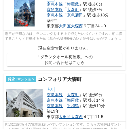
京急本線
「
梅屋敷
」駅 徒歩6分
京急本線
「
大森町
」駅 徒歩7分
京急本線
「
京急蒲田
」駅 徒歩18分
築4年
東京都
大田区
大森西
５丁目24－9
場所が平坦なのは、ランニングをする上で抑えたいポイントですね。朝に慌
てることなく行動するために駅から徒歩6分の駅近物件はいかがでしょう
か。2駅利用できる場所にあるので利便性...
現在空室情報がありません。
「グランクオール梅屋敷」への
お問い合わせはこちら
コンフォリア大森町
賃貸 | マンション
礼0
京急本線
「
大森町
」駅 徒歩9分
京急本線
「
梅屋敷
」駅 徒歩14分
京急本線
「
平和島
」駅 徒歩19分
築19年
東京都
大田区
大森西
４丁目11-5
周辺に2駅ありの電車通勤しやすいマンションです。こちらの物件はマンシ