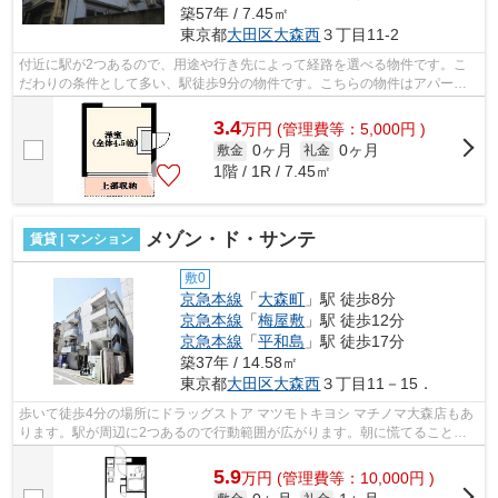
築57年 / 7.45㎡
東京都
大田区
大森西
３丁目11-2
付近に駅が2つあるので、用途や行き先によって経路を選べる物件です。こ
だわりの条件として多い、駅徒歩9分の物件です。こちらの物件はアパート
です。ATMに行かずとも、初期費用や家賃...
3.4
万
円
(管理費等：5,000円 )
0ヶ月
0ヶ月
敷金
礼金
1階 / 1R / 7.45㎡
メゾン・ド・サンテ
賃貸 | マンション
敷0
京急本線
「
大森町
」駅 徒歩8分
京急本線
「
梅屋敷
」駅 徒歩12分
京急本線
「
平和島
」駅 徒歩17分
築37年 / 14.58㎡
東京都
大田区
大森西
３丁目11－15．
歩いて徒歩4分の場所にドラッグストア マツモトキヨシ マチノマ大森店もあ
ります。駅が周辺に2つあるので行動範囲が広がります。朝に慌てることな
く行動するために駅から徒歩8分の駅近...
5.9
万
円
(管理費等：10,000円 )