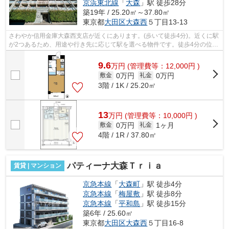
京浜東北線
「
大森
」駅 徒歩28分
築19年 / 25.20㎡～37.80㎡
東京都
大田区
大森西
５丁目13-13
さわやか信用金庫大森西支店が近くにあります。(歩いて徒歩4分)。近くに駅
が2つあるため、用途や行き先に応じて駅を選べる物件です。徒歩4分の位置
に駅がある物件です。敷地内にゴミ置...
9.6
万
円
(管理費等：12,000円 )
0万円
0万円
敷金
礼金
3階 / 1K / 25.20㎡
13
万
円
(管理費等：10,000円 )
0万円
1ヶ月
敷金
礼金
4階 / 1R / 37.80㎡
パティーナ大森Ｔｒｉａ
賃貸 | マンション
京急本線
「
大森町
」駅 徒歩4分
京急本線
「
梅屋敷
」駅 徒歩8分
京急本線
「
平和島
」駅 徒歩15分
築6年 / 25.60㎡
東京都
大田区
大森西
５丁目16-8