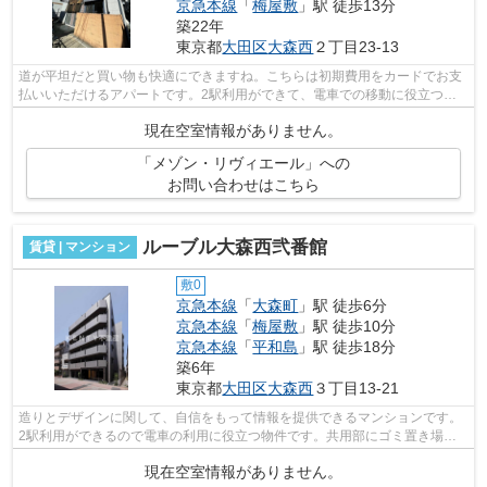
京急本線
「
梅屋敷
」駅 徒歩13分
築22年
東京都
大田区
大森西
２丁目23-13
道が平坦だと買い物も快適にできますね。こちらは初期費用をカードでお支
払いいただけるアパートです。2駅利用ができて、電車での移動に役立つ物
件です。住環境がよく通風良好で日も入...
現在空室情報がありません。
「メゾン・リヴィエール」への
お問い合わせはこちら
ルーブル大森西弐番館
賃貸 | マンション
敷0
京急本線
「
大森町
」駅 徒歩6分
京急本線
「
梅屋敷
」駅 徒歩10分
京急本線
「
平和島
」駅 徒歩18分
築6年
東京都
大田区
大森西
３丁目13-21
造りとデザインに関して、自信をもって情報を提供できるマンションです。
2駅利用ができるので電車の利用に役立つ物件です。共用部にゴミ置き場が
あるので、外部の人にごみを見られたり...
現在空室情報がありません。