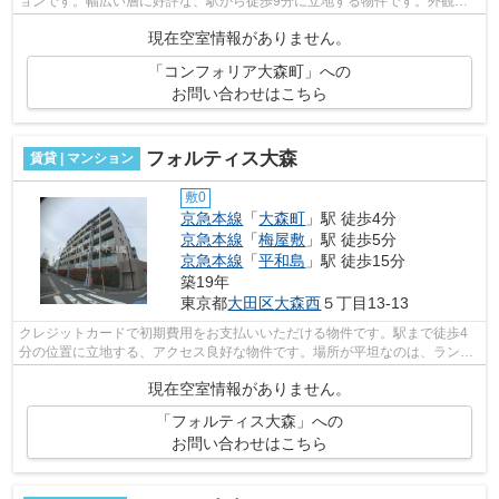
ョンです。幅広い層に好評な、駅から徒歩9分に立地する物件です。外観タ
イル張りは、劣化が少なくいつまも美し...
現在空室情報がありません。
「コンフォリア大森町」への
お問い合わせはこちら
フォルティス大森
賃貸 | マンション
敷0
京急本線
「
大森町
」駅 徒歩4分
京急本線
「
梅屋敷
」駅 徒歩5分
京急本線
「
平和島
」駅 徒歩15分
築19年
東京都
大田区
大森西
５丁目13-13
クレジットカードで初期費用をお支払いいただける物件です。駅まで徒歩4
分の位置に立地する、アクセス良好な物件です。場所が平坦なのは、ランニ
ングをする上で抑えたいポイントですね...
現在空室情報がありません。
「フォルティス大森」への
お問い合わせはこちら