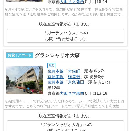
東京都
大田区
大森西
５丁目16-14
徒歩4分で駅にアクセス可能な、魅力的な駅近物件です。通風良好で常に新
鮮な空気を送り込む物件をご案内します。道が平坦だと買い物も快適にでき
ますね。こちらの物件はマンションです...
現在空室情報がありません。
「ガーデンハウス」への
お問い合わせはこちら
グランシャリオ大森
賃貸 | アパート
敷0
京急本線
「
大森町
」駅 徒歩5分
京急本線
「
梅屋敷
」駅 徒歩6分
京急本線
「
京急蒲田
」駅 徒歩17分
築12年
東京都
大田区
大森西
５丁目13-18
初期費用をカードでお支払いいただけるので、カードで決済したい方にもお
すすめです。こちらの物件はアパートです。2駅利用可能でとても利便性の
高い物件です。駅まで平坦で、自転車で...
現在空室情報がありません。
「グランシャリオ大森」への
お問い合わせはこちら