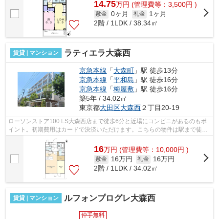
14.75
万
円
(管理費等：3,500円 )
0ヶ月
1ヶ月
敷金
礼金
2階 / 1LDK / 38.34㎡
ラティエラ大森西
賃貸 | マンション
京急本線
「
大森町
」駅 徒歩13分
京急本線
「
平和島
」駅 徒歩16分
京急本線
「
梅屋敷
」駅 徒歩16分
築5年 / 34.02㎡
東京都
大田区
大森西
２丁目20-19
ローソンストア100 LS大森西店まで徒歩6分と近場にコンビニがあるのもポ
イント。初期費用はカードで決済いただけます。こちらの物件は駅まで徒歩
で13分で到着します。楽に駅へ行きたい...
16
万
円
(管理費等：10,000円 )
16万円
16万円
敷金
礼金
2階 / 1LDK / 34.02㎡
ルフォンプログレ大森西
賃貸 | マンション
仲手無料