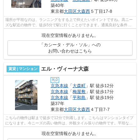
築40年
東京都
大田区
大森西
５丁目17-8
場所が平坦なのは、ランニングをする上で抑えたいポイントですね。高ニー
ズな駅近の物件で、徒歩5分で駅に行くことができます。通風良好な条件は
健康面でも大切です。そんな観点からも...
現在空室情報がありません。
「カシータ・デル・ソル」への
お問い合わせはこちら
エル・ヴィーナ大森
賃貸 | マンション
礼0
京急本線
「
大森町
」駅 徒歩12分
京急本線
「
梅屋敷
」駅 徒歩17分
京急本線
「
平和島
」駅 徒歩19分
築37年
東京都
大田区
大森西
４丁目7-7
こちらの物件は駅まで徒歩で12分で到着します。こちらはマンションタイプ
になります。今ニーズの高い物件は、外観タイル張りの物件です。平坦な場
所にある物件なら毎日の移動も快適で...
現在空室情報がありません。