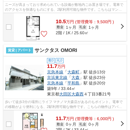
ニーズが高まっており求められている設備が敷地内ごみ置き場です。電車で
のアクセスを快適なものにする、2駅利用可能な物件です。こちらはマンシ
ョンタイプになります。周辺には、徒歩...
10.5
万
円
(管理費等：9,500円 )
1ヶ月
1ヶ月
敷金
礼金
2階 / 1K / 25.60㎡
サンクタス OMORI
賃貸 | アパート
敷0
礼0
11.7
万円
京急本線
「
大森町
」駅 徒歩13分
京浜東北線
「
大森
」駅 徒歩23分
京急本線
「
平和島
」駅 徒歩20分
築9年 / 33.44㎡
東京都
大田区
大森西
４丁目3番21号
歩いて徒歩3分の場所にライフ マチノマ大森店があるのもポイント。電車で
の移動がより便利になる、2駅利用可能な物件です。こちらの物件はアパー
トです。初期費用のカード決済ができま...
11.7
万
円
(管理費等：6,000円 )
0ヶ月
0ヶ月
敷金
礼金
2階 / 2K / 33.44㎡