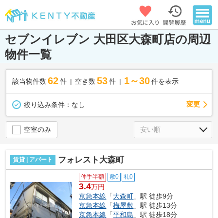
セブンイレブン 大田区大森町店の周辺
物件一覧
62
53
1～30
該当物件数
件
空き数
件
件を表示
変更
絞り込み条件：
なし
空室のみ
フォレスト大森町
賃貸 | アパート
仲手半額
敷0
礼0
3.4
万円
京急本線
「
大森町
」駅 徒歩9分
京急本線
「
梅屋敷
」駅 徒歩13分
京急本線
「
平和島
」駅 徒歩18分