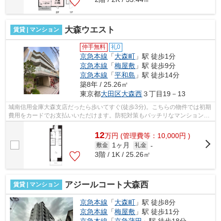
大森ウエスト
賃貸 | マンション
仲手無料
礼0
京急本線
「
大森町
」駅 徒歩1分
京急本線
「
梅屋敷
」駅 徒歩9分
京急本線
「
平和島
」駅 徒歩14分
築8年 / 25.26㎡
東京都
大田区
大森西
３丁目19－13
城南信用金庫大森支店だったら歩いてすぐ(徒歩3分)。こちらの物件では初期
費用をカードでお支払いいただけます。防犯対策もバッチリなマンションタ
イプの物件です。平坦な場所にあるマ...
12
万
円
(管理費等：10,000円 )
1ヶ月
敷金
礼金
-
3階 / 1K / 25.26㎡
アジールコート大森西
賃貸 | マンション
京急本線
「
大森町
」駅 徒歩8分
京急本線
「
梅屋敷
」駅 徒歩11分