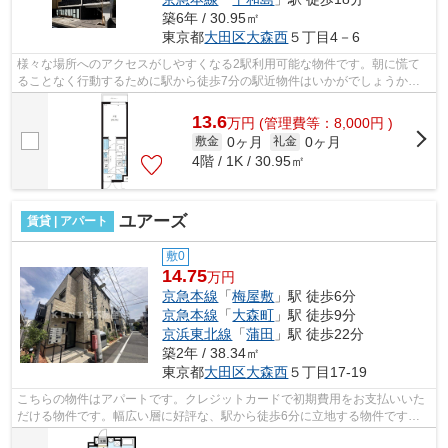
築6年 / 30.95㎡
東京都
大田区
大森西
５丁目4－6
様々な場所へのアクセスがしやすくなる2駅利用可能な物件です。朝に慌て
ることなく行動するために駅から徒歩7分の駅近物件はいかがでしょうか。
道が平坦だと買い物も快適にできますね...
13.6
万
円
(管理費等：8,000円 )
0ヶ月
0ヶ月
敷金
礼金
4階 / 1K / 30.95㎡
ユアーズ
賃貸 | アパート
敷0
14.75
万円
京急本線
「
梅屋敷
」駅 徒歩6分
京急本線
「
大森町
」駅 徒歩9分
京浜東北線
「
蒲田
」駅 徒歩22分
築2年 / 38.34㎡
東京都
大田区
大森西
５丁目17-19
こちらの物件はアパートです。クレジットカードで初期費用をお支払いいた
だける物件です。幅広い層に好評な、駅から徒歩6分に立地する物件です。
「ユアーズ」の物件情報をお探しならお...