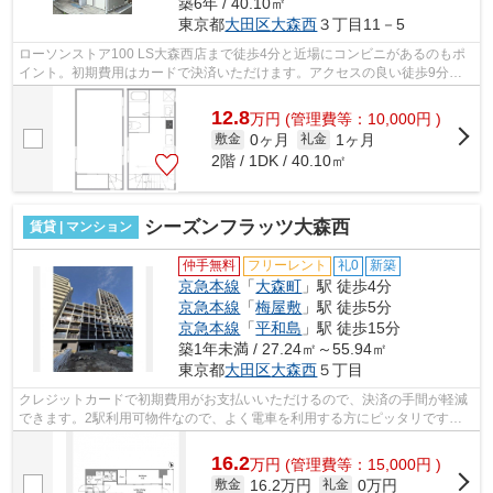
築6年 / 40.10㎡
東京都
大田区
大森西
３丁目11－5
ローソンストア100 LS大森西店まで徒歩4分と近場にコンビニがあるのもポ
イント。初期費用はカードで決済いただけます。アクセスの良い徒歩9分の
物件です。行く先に応じて経路を選べる...
12.8
万
円
(管理費等：10,000円 )
0ヶ月
1ヶ月
敷金
礼金
2階 / 1DK / 40.10㎡
シーズンフラッツ大森西
賃貸 | マンション
仲手無料
フリーレント
礼0
新築
京急本線
「
大森町
」駅 徒歩4分
京急本線
「
梅屋敷
」駅 徒歩5分
京急本線
「
平和島
」駅 徒歩15分
築1年未満 / 27.24㎡～55.94㎡
東京都
大田区
大森西
５丁目
クレジットカードで初期費用がお支払いいただけるので、決済の手間が軽減
できます。2駅利用可物件なので、よく電車を利用する方にピッタリです
ね。駅まで4分と、駅近でアクセスも良好...
16.2
万
円
(管理費等：15,000円 )
16.2万円
0万円
敷金
礼金