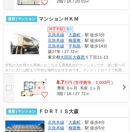
2階 / 1K / 20.03㎡
マンションＨＫＭ
賃貸 | マンション
仲手半額
敷0
京急本線
「
大森町
」駅 徒歩3分
京急本線
「
梅屋敷
」駅 徒歩6分
京急本線
「
平和島
」駅 徒歩14分
築27年 / 27.72㎡
東京都
大田区
大森西
５丁目11-13
空気の入れ替えも簡単におこなえる通風良好のマンションです。楽に駅へ行
きたい方には駅まで平坦な物件がおすすめです。クレジットカードで初期費
用がお支払いいただけるので、決済の...
8.7
万
円
(管理費等：3,000円 )
0ヶ月
1ヶ月
敷金
礼金
3階 / 1K / 27.72㎡
ＦＯＲＴＩＳ大森
賃貸 | マンション
京急本線
「
大森町
」駅 徒歩4分
京急本線
「
梅屋敷
」駅 徒歩5分