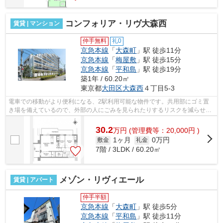
コンフォリア・リヴ大森西
賃貸 | マンション
仲手無料
礼0
京急本線
「
大森町
」駅 徒歩11分
京急本線
「
梅屋敷
」駅 徒歩15分
京急本線
「
平和島
」駅 徒歩19分
築1年 / 60.20㎡
東京都
大田区
大森西
４丁目5-3
電車での移動がより便利になる、2駅利用可能な物件です。共用部にゴミ置
き場を備えているので、外部の人にごみを見られたりするリスクを減らせま
す。こちらの物件はマンションです。こ...
30.2
万
円
(管理費等：20,000円 )
1ヶ月
0万円
敷金
礼金
7階 / 3LDK / 60.20㎡
メゾン・リヴィエール
賃貸 | アパート
仲手半額
京急本線
「
大森町
」駅 徒歩5分
京急本線
「
平和島
」駅 徒歩11分