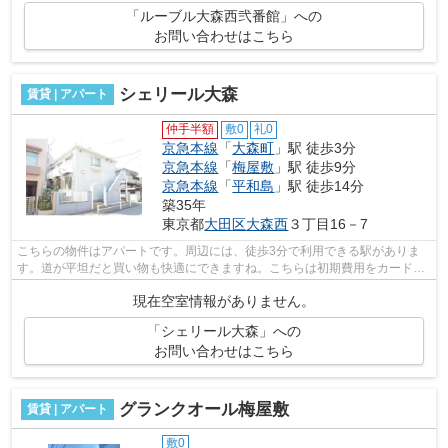
「ルーブル大森西弐番館」への
お問い合わせはこちら
シェリール大森
賃貸 | アパート
仲手半額
敷0
礼0
京急本線
「
大森町
」駅 徒歩3分
京急本線
「
梅屋敷
」駅 徒歩9分
京急本線
「
平和島
」駅 徒歩14分
築35年
東京都
大田区
大森西
３丁目16－7
こちらの物件はアパートです。周辺には、徒歩3分で利用できる駅がありま
す。道が平坦だと買い物も快適にできますね。こちらは初期費用をカードで
お支払いいただける物件です。付近に駅...
現在空室情報がありません。
「シェリール大森」への
お問い合わせはこちら
グランクオール梅屋敷
賃貸 | アパート
敷0