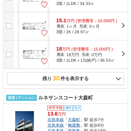
2階 / 1LDK / 34.33㎡
15.1
万
円
(管理費等：10,000円 )
1ヶ月
0ヶ月
敷金
礼金
3階 / 2K / 28.97㎡
18
万
円
(管理費等：15,000円 )
18万円
0万円
敷金
礼金
3階 / 1LDK＋1S(納戸) / 36.53㎡
30
残り
件を表示する
ルネサンスコート大森町
賃貸 | マンション
仲手半額
敷0
礼0
13.6
万円
京急本線
「
大森町
」駅 徒歩7分
京急本線
「
梅屋敷
」駅 徒歩8分
京急本線
「
平和島
」駅 徒歩18分