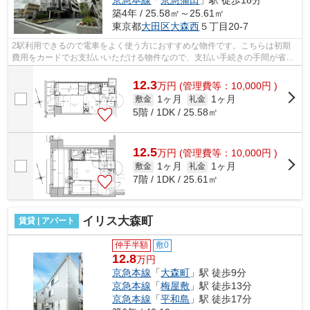
京急本線
「
京急蒲田
」駅 徒歩18分
築4年 / 25.58㎡～25.61㎡
東京都
大田区
大森西
５丁目20-7
2駅利用できるので電車をよく使う方におすすめな物件です。こちらは初期
費用をカードでお支払いいただける物件なので、支払い手続きの手間が省け
ます。駅まで徒歩8分なので、アクセス...
12.3
万
円
(管理費等：10,000円 )
1ヶ月
1ヶ月
敷金
礼金
5階 / 1DK / 25.58㎡
12.5
万
円
(管理費等：10,000円 )
1ヶ月
1ヶ月
敷金
礼金
7階 / 1DK / 25.61㎡
イリス大森町
賃貸 | アパート
仲手半額
敷0
12.8
万円
京急本線
「
大森町
」駅 徒歩9分
京急本線
「
梅屋敷
」駅 徒歩13分
京急本線
「
平和島
」駅 徒歩17分