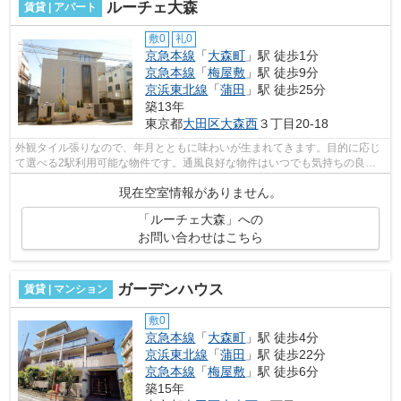
ルーチェ大森
賃貸 | アパート
敷0
礼0
京急本線
「
大森町
」駅 徒歩1分
京急本線
「
梅屋敷
」駅 徒歩9分
京浜東北線
「
蒲田
」駅 徒歩25分
築13年
東京都
大田区
大森西
３丁目20-18
外観タイル張りなので、年月とともに味わいが生まれてきます。目的に応じ
て選べる2駅利用可能な物件です。通風良好な物件はいつでも気持ちの良い
空間です。こちらの物件はアパートです...
現在空室情報がありません。
「ルーチェ大森」への
お問い合わせはこちら
ガーデンハウス
賃貸 | マンション
敷0
京急本線
「
大森町
」駅 徒歩4分
京浜東北線
「
蒲田
」駅 徒歩22分
京急本線
「
梅屋敷
」駅 徒歩6分
築15年