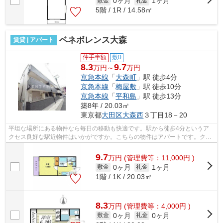
0ヶ月
1ヶ月
敷金
礼金
5階 / 1R / 14.58㎡
ベネボレンス大森
賃貸 | アパート
仲手半額
敷0
8.3
9.7
万円～
万円
京急本線
「
大森町
」駅 徒歩4分
京急本線
「
梅屋敷
」駅 徒歩10分
京急本線
「
平和島
」駅 徒歩13分
築8年 / 20.03㎡
東京都
大田区
大森西
３丁目18－20
平坦な場所にある物件なら毎日の移動も快適です。駅から徒歩4分というア
クセス良好な駅近物件はいかがですか。こちらの物件はアパートです。クレ
ジットカードで初期費用がお支払いいた...
9.7
万
円
(管理費等：11,000円 )
0ヶ月
1ヶ月
敷金
礼金
1階 / 1K / 20.03㎡
8.3
万
円
(管理費等：4,000円 )
0ヶ月
0ヶ月
敷金
礼金