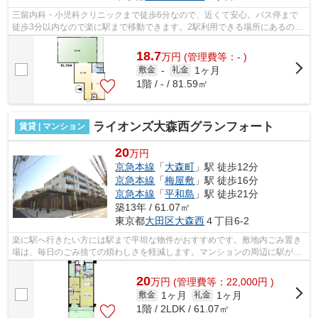
三留内科・小児科クリニックまで徒歩6分なので、近くて安心。バス停まで
徒歩3分以内なので楽に駅まで移動できます。2駅利用できる場所にあるので
利便性が高いです。場所が平坦なのは、...
18.7
万
円
(管理費等：- )
1ヶ月
敷金
-
礼金
1階 / - / 81.59㎡
ライオンズ大森西グランフォート
賃貸 | マンション
20
万円
京急本線
「
大森町
」駅 徒歩12分
京急本線
「
梅屋敷
」駅 徒歩16分
京急本線
「
平和島
」駅 徒歩21分
築13年 / 61.07㎡
東京都
大田区
大森西
４丁目6-2
楽に駅へ行きたい方には駅まで平坦な物件がおすすめです。敷地内ごみ置き
場は、毎日のごみ捨ての煩わしさを軽減します。マンションの周辺に駅が2
つあり、よく電車を利用する方にピッタ...
20
万
円
(管理費等：22,000円 )
1ヶ月
1ヶ月
敷金
礼金
1階 / 2LDK / 61.07㎡