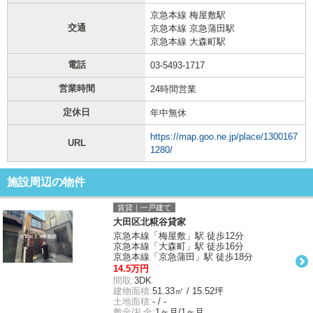
京急本線 梅屋敷駅
交通
京急本線 京急蒲田駅
京急本線 大森町駅
電話
03-5493-1717
営業時間
24時間営業
定休日
年中無休
https://map.goo.ne.jp/place/1300167
URL
1280/
施設周辺の物件
賃貸｜一戸建て
大田区北糀谷貸家
京急本線「梅屋敷」駅 徒歩12分
京急本線「大森町」駅 徒歩16分
京急本線「京急蒲田」駅 徒歩18分
14.5万円
間取:
3DK
建物面積:
51.33㎡ / 15.52坪
土地面積:
- / -
敷金/礼金:
1ヶ月/1ヶ月