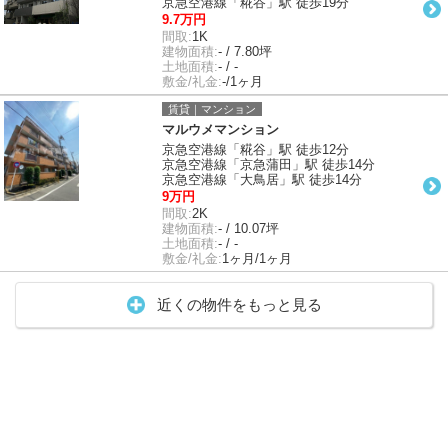
京急空港線「糀谷」駅 徒歩19分
9.7万円
間取:
1K
建物面積:
- / 7.80坪
土地面積:
- / -
敷金/礼金:
-/1ヶ月
賃貸｜マンション
マルウメマンション
京急空港線「糀谷」駅 徒歩12分
京急空港線「京急蒲田」駅 徒歩14分
京急空港線「大鳥居」駅 徒歩14分
9万円
間取:
2K
建物面積:
- / 10.07坪
土地面積:
- / -
敷金/礼金:
1ヶ月/1ヶ月
近くの物件をもっと見る