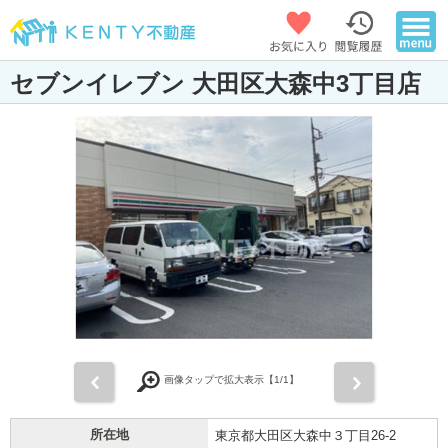
セブンイレブン 大田区大森中3丁目店
前
次
画像タップで拡大表示【
1
/1】
所在地
東京都大田区大森中３丁目26-2