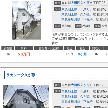
東京都
大田区
久が原
６丁目7-22
住所
交通
東急池上線
「
千鳥町
」駅 徒歩5分
東急池上線
「
久が原
」駅 徒歩10
東急多摩川線
「
下丸子
」駅 徒歩1
築33年
2階建
木造
築年
階数
構造
場所が平坦なのは、ランニングをする上
広がる2駅利用可能な物件です。こちら
駅近...
所在階
賃料
管理費・共益費
敷金
礼金
間取り
5.8
万円
0ヶ月
2階
-
1ヶ月
1R
1
ラカシータ久が原
東京都
大田区
久が原
６丁目7-22
住所
交通
東急池上線
「
千鳥町
」駅 徒歩5分
東急池上線
「
久が原
」駅 徒歩10
東急多摩川線
「
下丸子
」駅 徒歩1