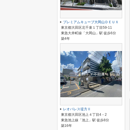
プレミアムキューブ大岡山ＤＥＵＸ
東京都大田区北千束１丁目59-11
東急大井町線「大岡山」駅 徒歩6分
築4年
レオパレス堤方Ⅱ
東京都大田区池上４丁目4－2
東急池上線「池上」駅 徒歩8分
築16年