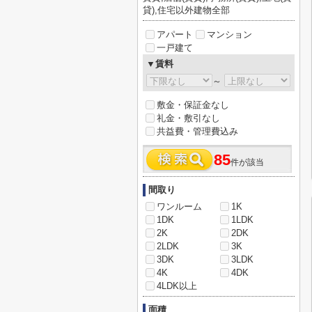
貸),住宅以外建物全部
アパート
マンション
一戸建て
▼賃料
～
敷金・保証金なし
礼金・敷引なし
共益費・管理費込み
85
件が該当
間取り
ワンルーム
1K
1DK
1LDK
2K
2DK
2LDK
3K
3DK
3LDK
4K
4DK
4LDK以上
面積