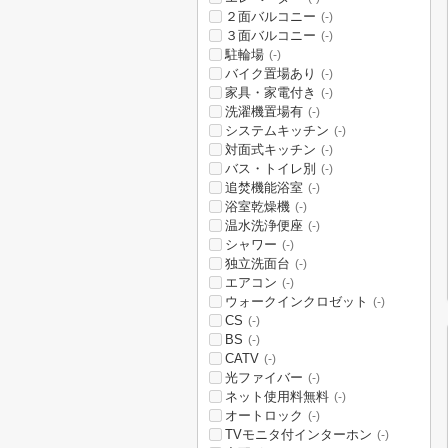
２面バルコニー
(-)
３面バルコニー
(-)
駐輪場
(-)
バイク置場あり
(-)
家具・家電付き
(-)
洗濯機置場有
(-)
システムキッチン
(-)
対面式キッチン
(-)
バス・トイレ別
(-)
追焚機能浴室
(-)
浴室乾燥機
(-)
温水洗浄便座
(-)
シャワー
(-)
独立洗面台
(-)
エアコン
(-)
ウォークインクロゼット
(-)
CS
(-)
BS
(-)
CATV
(-)
光ファイバー
(-)
ネット使用料無料
(-)
オートロック
(-)
TVモニタ付インターホン
(-)