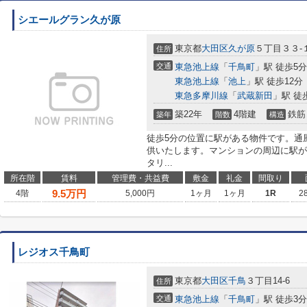
シエールグラン久が原
東京都
大田区
久が原
５丁目３３-
住所
交通
東急池上線
「
千鳥町
」駅 徒歩5分
東急池上線
「
池上
」駅 徒歩12分
東急多摩川線
「
武蔵新田
」駅 徒
築22年
4階建
鉄筋
築年
階数
構造
徒歩5分の位置に駅がある物件です。通
供いたします。マンションの周辺に駅が
タリ...
所在階
賃料
管理費・共益費
敷金
礼金
間取り
9.5
万円
4階
5,000円
1ヶ月
1ヶ月
1R
2
レジオス千鳥町
東京都
大田区
千鳥
３丁目14-6
住所
交通
東急池上線
「
千鳥町
」駅 徒歩3分