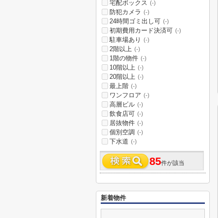
宅配ボックス
(-)
防犯カメラ
(-)
24時間ゴミ出し可
(-)
初期費用カード決済可
(-)
駐車場あり
(-)
2階以上
(-)
1階の物件
(-)
10階以上
(-)
20階以上
(-)
最上階
(-)
ワンフロア
(-)
高層ビル
(-)
飲食店可
(-)
居抜物件
(-)
個別空調
(-)
下水道
(-)
85
件が該当
新着物件