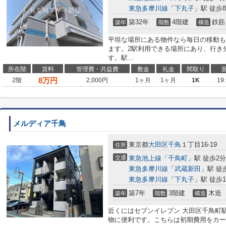
東急多摩川線
「
下丸子
」駅 徒歩
築32年
4階建
鉄筋
築年
階数
構造
平坦な場所にある物件なら毎日の移動も
ます。2駅利用できる場所にあり、行き
す。駅...
所在階
賃料
管理費・共益費
敷金
礼金
間取り
8
万円
2階
2,000円
1ヶ月
1ヶ月
1K
19
メルディア千鳥
東京都
大田区
千鳥
１丁目16-19
住所
交通
東急池上線
「
千鳥町
」駅 徒歩2分
東急多摩川線
「
武蔵新田
」駅 徒
東急多摩川線
「
下丸子
」駅 徒歩1
築7年
3階建
木造
築年
階数
構造
近くにはセブンイレブン 大田区千鳥町駅
物に便利です。こちらは初期費用をカー