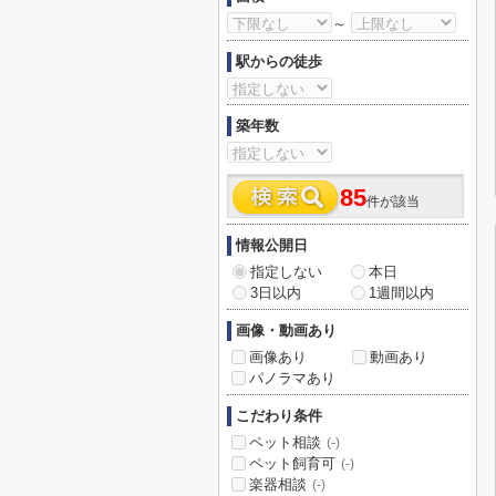
～
駅からの徒歩
築年数
85
件が該当
情報公開日
指定しない
本日
3日以内
1週間以内
画像・動画あり
画像あり
動画あり
パノラマあり
こだわり条件
ペット相談
(-)
ペット飼育可
(-)
楽器相談
(-)