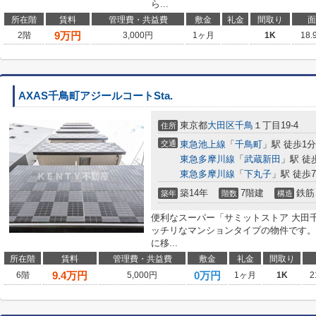
ら...
所在階
賃料
管理費・共益費
敷金
礼金
間取り
面
9
万円
2階
3,000円
1ヶ月
1K
18.
AXAS千鳥町アジールコートSta.
東京都
大田区
千鳥
１丁目19-4
住所
交通
東急池上線
「
千鳥町
」駅 徒歩1分
東急多摩川線
「
武蔵新田
」駅 徒
東急多摩川線
「
下丸子
」駅 徒歩
築14年
7階建
鉄筋
築年
階数
構造
便利なスーパー「サミットストア 大田千
ッチリなマンションタイプの物件です。
に移...
所在階
賃料
管理費・共益費
敷金
礼金
間取り
9.4
万円
0万円
6階
5,000円
1ヶ月
1K
2