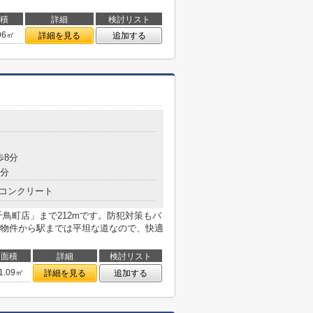
積
詳細
検討リスト
96㎡
詳細を見る
追加する
歩8分
7分
コンクリート
鳥町店」まで212mです。防犯対策もバ
物件から駅までは平坦な道なので、快適
面積
詳細
検討リスト
1.09㎡
詳細を見る
追加する