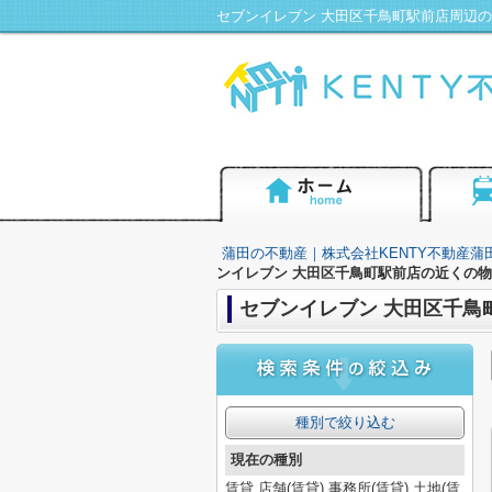
蒲田の不動産｜株式会社KENTY不動産蒲
ンイレブン 大田区千鳥町駅前店の近くの
セブンイレブン 大田区千鳥
種別で絞り込む
現在の種別
賃貸,店舗(賃貸),事務所(賃貸),土地(賃