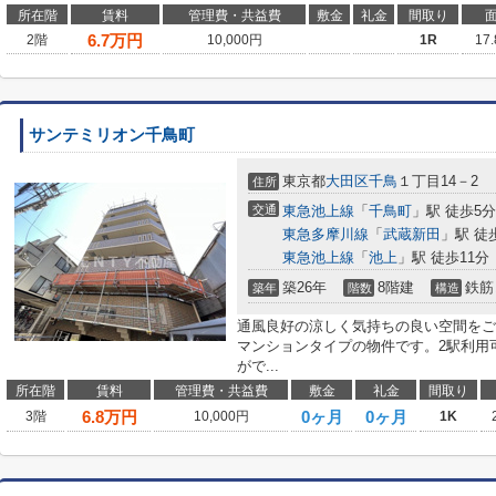
所在階
賃料
管理費・共益費
敷金
礼金
間取り
6.7
万円
2階
10,000円
1R
17
サンテミリオン千鳥町
東京都
大田区
千鳥
１丁目14－2
住所
交通
東急池上線
「
千鳥町
」駅 徒歩5分
東急多摩川線
「
武蔵新田
」駅 徒
東急池上線
「
池上
」駅 徒歩11分
築26年
8階建
鉄筋
築年
階数
構造
通風良好の涼しく気持ちの良い空間をご
マンションタイプの物件です。2駅利用
がで...
所在階
賃料
管理費・共益費
敷金
礼金
間取り
6.8
万円
0ヶ月
0ヶ月
3階
10,000円
1K