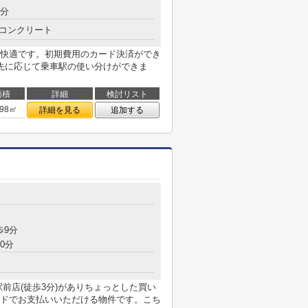
8分
コンクリート
快適です。初期費用のカード決済ができ
先に応じて乗車駅の使い分けができま
面積
詳細
検討リスト
.98㎡
詳細を見る
追加する
歩9分
0分
前店(徒歩3分)がありちょっとした買い
ドでお支払いいただける物件です。こち