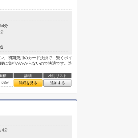
歩4分
8分
造
ン。初期費用のカード決済で、賢くポイ
腰に負担がかからないので快適です。造
面積
詳細
検討リスト
7.03㎡
詳細を見る
追加する
歩4分