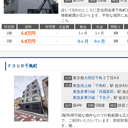
築33年
2階建
木造
築年
階数
構造
歩いて6分のところに芝信用金庫千鳥町
移動範囲が広がります。平坦な場所にあ
こち...
所在階
賃料
管理費・共益費
敷金
礼金
間取り
5.8
万円
2階
-
1ヶ月
1ヶ月
1R
5.8
万円
0ヶ月
0ヶ月
2階
-
1R
ＦＯＵＲ千鳥町
東京都
大田区
千鳥
２丁目4-9
住所
交通
東急池上線
「
千鳥町
」駅 徒歩4分
東急多摩川線
「
武蔵新田
」駅 徒
東急多摩川線
「
下丸子
」駅 徒歩1
築4年
5階建
鉄筋
築年
階数
構造
2駅利用可能な物件なので行動範囲も広
で、ご好評いただいています。防犯対策
す。陽...