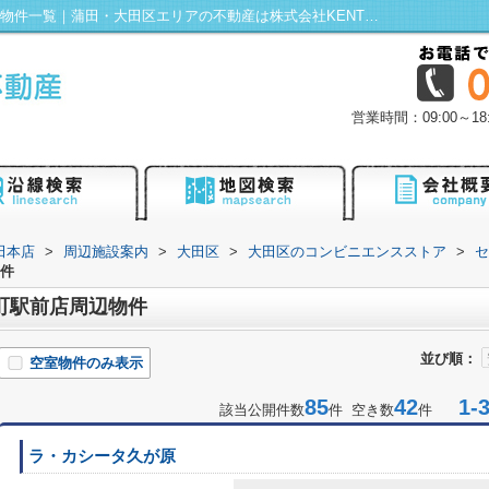
セブンイレブン 大田区千鳥町駅前店周辺の物件一覧｜蒲田・大田区エリアの不動産は株式会社KENTY不動産蒲田本店にお任せ！
営業時間：09:00～
田本店
>
周辺施設案内
>
大田区
>
大田区のコンビニエンスストア
>
セ
物件
町駅前店周辺物件
並び順：
空室物件のみ表示
85
42
1-3
該当公開件数
件 空き数
件
ラ・カシータ久が原