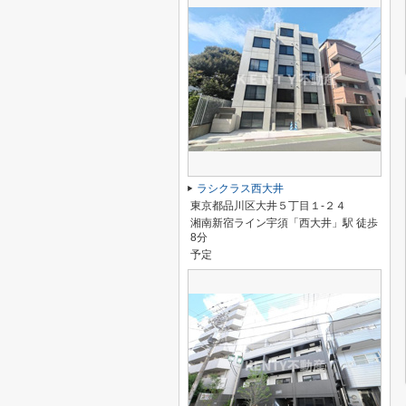
ラシクラス西大井
東京都品川区大井５丁目１-２４
湘南新宿ライン宇須「西大井」駅 徒歩
8分
予定