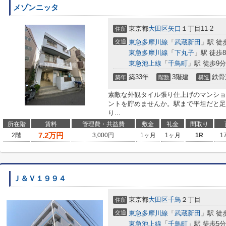
メゾンニッタ
東京都
大田区
矢口
１丁目11-2
住所
交通
東急多摩川線
「
武蔵新田
」駅 徒
東急多摩川線
「
下丸子
」駅 徒歩
東急池上線
「
千鳥町
」駅 徒歩9分
築33年
3階建
鉄骨
築年
階数
構造
素敵な外観タイル張り仕上げのマンショ
ントを貯めませんか。駅まで平坦だと足
り...
所在階
賃料
管理費・共益費
敷金
礼金
間取り
7.2
万円
2階
3,000円
1ヶ月
1ヶ月
1R
1
Ｊ＆Ｖ１９９４
東京都
大田区
千鳥
２丁目
住所
交通
東急多摩川線
「
武蔵新田
」駅 徒
東急池上線
「
千鳥町
」駅 徒歩5分