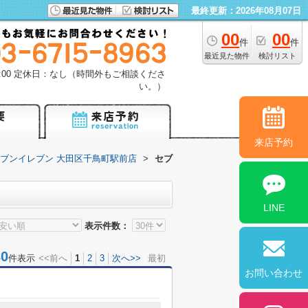
最終更新：2026年08月07日
00
00
件
件
最近見た物件
検討リスト
18:00 定休日：なし（時間外もご相談くださ
い。）
来店予約
ブンイレブン 大田区千鳥町駅前店
>
セブ
LINE
表示件数：
0
件表示
<<前へ
1
2
3
次へ>>
最初
お問い合わせ