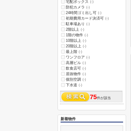
宅配ボックス
(-)
防犯カメラ
(-)
24時間ゴミ出し可
(-)
初期費用カード決済可
(-)
駐車場あり
(-)
2階以上
(-)
1階の物件
(-)
10階以上
(-)
20階以上
(-)
最上階
(-)
ワンフロア
(-)
高層ビル
(-)
飲食店可
(-)
居抜物件
(-)
個別空調
(-)
下水道
(-)
75
件が該当
新着物件