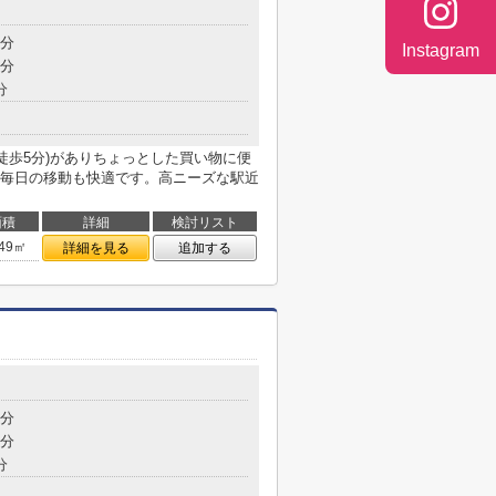
5分
Instagram
7分
分
徒歩5分)がありちょっとした買い物に便
毎日の移動も快適です。高ニーズな駅近
面積
詳細
検討リスト
.49㎡
詳細を見る
追加する
3分
9分
分