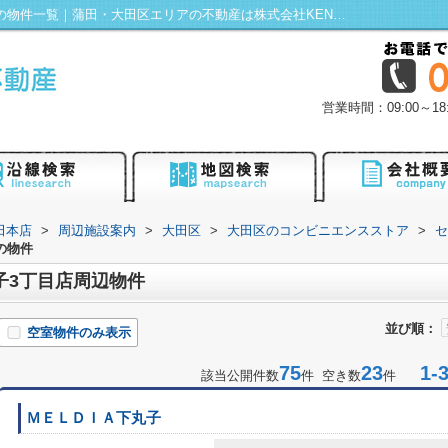
セブンイレブン 大田区下丸子3丁目店周辺の物件一覧｜蒲田・大田区エリアの不動産は株式会社KENTY不動産蒲田本店にお任せ！
営業時間：09:00～
田本店
>
周辺施設案内
>
大田区
>
大田区のコンビニエンスストア
>
セ
の物件
子3丁目店周辺物件
並び順：
空室物件のみ表示
75
23
1-3
該当公開件数
件 空き数
件
ＭＥＬＤＩＡ下丸子