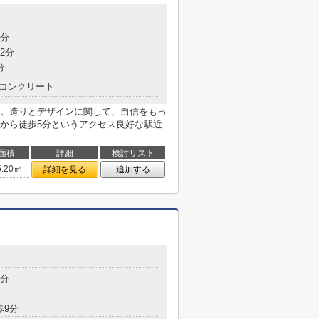
5分
2分
分
コンクリート
。造りとデザインに関して、自信をもっ
から徒歩5分というアクセス良好な駅近
面積
詳細
検討リスト
5.20㎡
詳細を見る
追加する
3分
歩9分