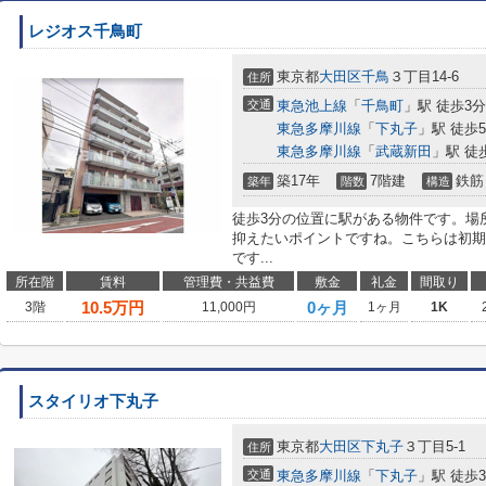
レジオス千鳥町
東京都
大田区
千鳥
３丁目14-6
住所
交通
東急池上線
「
千鳥町
」駅 徒歩3分
東急多摩川線
「
下丸子
」駅 徒歩
東急多摩川線
「
武蔵新田
」駅 徒
築17年
7階建
鉄筋
築年
階数
構造
徒歩3分の位置に駅がある物件です。場
抑えたいポイントですね。こちらは初期
です...
所在階
賃料
管理費・共益費
敷金
礼金
間取り
10.5
万円
0ヶ月
3階
11,000円
1ヶ月
1K
スタイリオ下丸子
東京都
大田区
下丸子
３丁目5-1
住所
交通
東急多摩川線
「
下丸子
」駅 徒歩