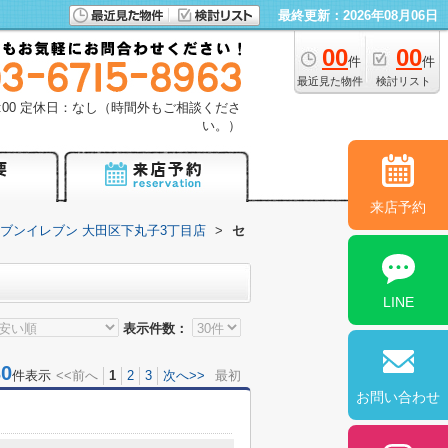
最終更新：2026年08月06日
00
00
件
件
最近見た物件
検討リスト
18:00 定休日：なし（時間外もご相談くださ
い。）
来店予約
ブンイレブン 大田区下丸子3丁目店
>
セ
LINE
表示件数：
0
件表示
<<前へ
1
2
3
次へ>>
最初
お問い合わせ