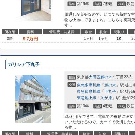
築19年
7階建
鉄筋
築年
階数
構造
風通しが良好なので、いつでも新鮮な空
物も快適にできますね。こちらは初期費
す...
所在階
賃料
管理費・共益費
敷金
礼金
間取り
9.7
万円
3階
-
1ヶ月
1ヶ月
1K
2
ガリシア下丸子
東京都
大田区
鵜の木
１丁目22-3
住所
交通
東急多摩川線
「
鵜の木
」駅 徒歩
東急多摩川線
「
下丸子
」駅 徒歩
東急池上線
「
久が原
」駅 徒歩12
築13年
4階建
鉄筋
築年
階数
構造
2駅利用ができて、電車での移動に役立
いいただけるので、カードで決済したい
る物...
所在階
賃料
管理費・共益費
敷金
礼金
間取り