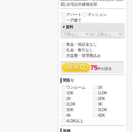
貸),住宅以外建物全部
アパート
マンション
一戸建て
▼賃料
～
敷金・保証金なし
礼金・敷引なし
共益費・管理費込み
75
件が該当
間取り
ワンルーム
1K
1DK
1LDK
2K
2DK
2LDK
3K
3DK
3LDK
4K
4DK
4LDK以上
面積