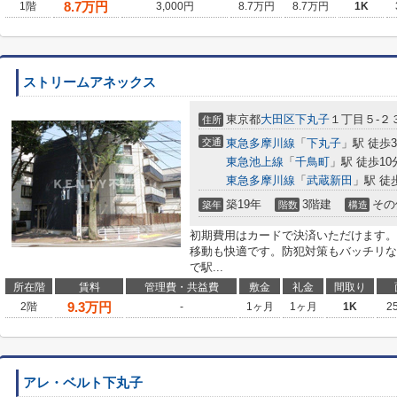
8.7
万円
1階
3,000円
8.7万円
8.7万円
1K
ストリームアネックス
東京都
大田区
下丸子
１丁目５-２
住所
交通
東急多摩川線
「
下丸子
」駅 徒歩
東急池上線
「
千鳥町
」駅 徒歩10
東急多摩川線
「
武蔵新田
」駅 徒
築19年
3階建
その
築年
階数
構造
初期費用はカードで決済いただけます。
移動も快適です。防犯対策もバッチリな
で駅...
所在階
賃料
管理費・共益費
敷金
礼金
間取り
9.3
万円
2階
-
1ヶ月
1ヶ月
1K
2
アレ・ベルト下丸子