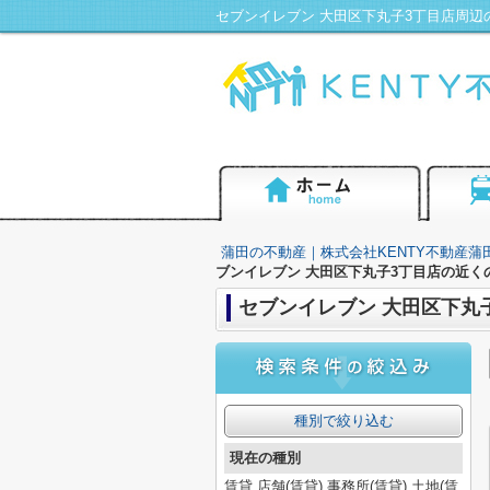
蒲田の不動産｜株式会社KENTY不動産蒲
ブンイレブン 大田区下丸子3丁目店の近く
セブンイレブン 大田区下丸
種別で絞り込む
現在の種別
賃貸,店舗(賃貸),事務所(賃貸),土地(賃