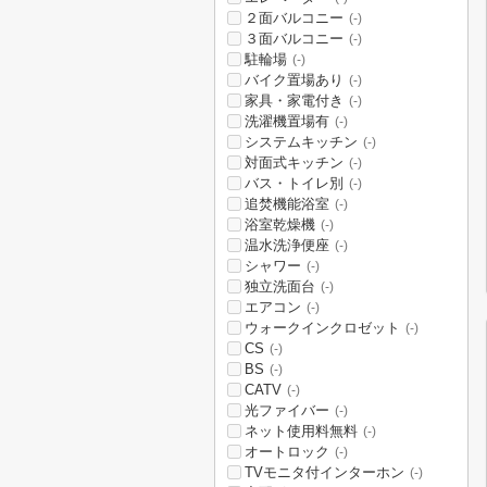
２面バルコニー
(-)
３面バルコニー
(-)
駐輪場
(-)
バイク置場あり
(-)
家具・家電付き
(-)
洗濯機置場有
(-)
システムキッチン
(-)
対面式キッチン
(-)
バス・トイレ別
(-)
追焚機能浴室
(-)
浴室乾燥機
(-)
温水洗浄便座
(-)
シャワー
(-)
独立洗面台
(-)
エアコン
(-)
ウォークインクロゼット
(-)
CS
(-)
BS
(-)
CATV
(-)
光ファイバー
(-)
ネット使用料無料
(-)
オートロック
(-)
TVモニタ付インターホン
(-)