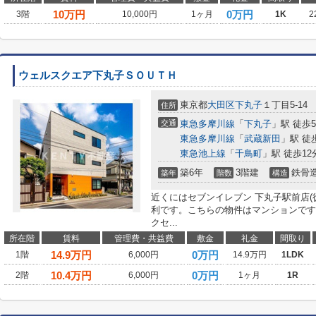
10
万円
0万円
3階
10,000円
1ヶ月
1K
2
ウェルスクエア下丸子ＳＯＵＴＨ
東京都
大田区
下丸子
１丁目5-14
住所
交通
東急多摩川線
「
下丸子
」駅 徒歩
東急多摩川線
「
武蔵新田
」駅 徒
東急池上線
「
千鳥町
」駅 徒歩12
築6年
3階建
鉄骨
築年
階数
構造
近くにはセブンイレブン 下丸子駅前店(
利です。こちらの物件はマンションです
クセ...
所在階
賃料
管理費・共益費
敷金
礼金
間取り
14.9
万円
0万円
1階
6,000円
14.9万円
1LDK
10.4
万円
0万円
2階
6,000円
1ヶ月
1R