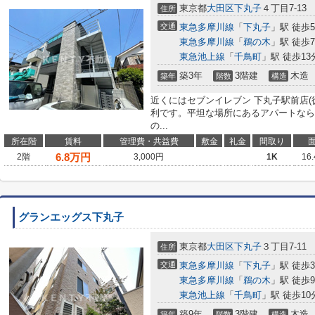
東京都
大田区
下丸子
４丁目7-13
住所
交通
東急多摩川線
「
下丸子
」駅 徒歩
東急多摩川線
「
鵜の木
」駅 徒歩
東急池上線
「
千鳥町
」駅 徒歩13
築3年
3階建
木造
築年
階数
構造
近くにはセブンイレブン 下丸子駅前店(
利です。平坦な場所にあるアパートなら
の...
所在階
賃料
管理費・共益費
敷金
礼金
間取り
6.8
万円
2階
3,000円
1K
16
グランエッグス下丸子
東京都
大田区
下丸子
３丁目7-11
住所
交通
東急多摩川線
「
下丸子
」駅 徒歩
東急多摩川線
「
鵜の木
」駅 徒歩
東急池上線
「
千鳥町
」駅 徒歩10
築9年
3階建
木造
築年
階数
構造