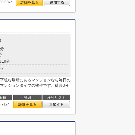
30.03㎡
詳細を見る
追加する
３
3分
分
歩10分
他
平坦な場所にあるマンションなら毎日の
マンションタイプの物件です。徒歩3分
面積
詳細
検討リスト
5.71㎡
詳細を見る
追加する