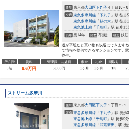
東京都
大田区
下丸子
４丁目18－8
住所
交通
東急多摩川線
「
下丸子
」駅 徒歩
東急多摩川線
「
鵜の木
」駅 徒歩1
東急池上線
「
千鳥町
」駅 徒歩13
築14年
3階建
鉄筋
築年
階数
構造
道が平坦だと買い物も快適にできますね
て情報を提供できるマンションです。駅
物件...
所在階
賃料
管理費・共益費
敷金
礼金
間取り
9.6
万円
3階
6,000円
1ヶ月
1ヶ月
1K
2
ストリーム多摩川
東京都
大田区
下丸子
１丁目５-１
住所
交通
東急多摩川線
「
下丸子
」駅 徒歩
東急池上線
「
千鳥町
」駅 徒歩9分
東急多摩川線
「
武蔵新田
」駅 徒