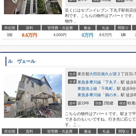
近くにはセブンイレブン 下丸子駅前店(
利です。こちらの物件はアパートです。
物件...
所在階
賃料
管理費・共益費
敷金
礼金
間取り
8.6
万円
0万円
3階
4,000円
8.6万円
1R
ル ヴェール
東京都
大田区
南久が原
２丁目31-
住所
交通
東急多摩川線
「
下丸子
」駅 徒歩
東急池上線
「
千鳥町
」駅 徒歩9分
東急多摩川線
「
鵜の木
」駅 徒歩
築19年
2階建
軽量
築年
階数
構造
こちらの物件はアパートです。駅まで平
できるのもいいですね。行き先に応じて
す。こ...
所在階
賃料
管理費・共益費
敷金
礼金
間取り