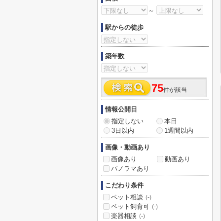
～
駅からの徒歩
築年数
75
件が該当
情報公開日
指定しない
本日
3日以内
1週間以内
画像・動画あり
画像あり
動画あり
パノラマあり
こだわり条件
ペット相談
(-)
ペット飼育可
(-)
楽器相談
(-)