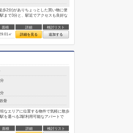
徒歩2分)がありちょっとした買い物に便
駅まで3分と、駅近でアクセスも良好な
面積
詳細
検討リスト
29.01㎡
詳細を見る
追加する
7
6分
8分
鉄骨
坦なエリアに位置する物件で気軽に散歩
駅を選べる2駅利用可能なアパートで
面積
詳細
検討リスト