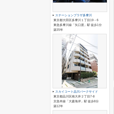
ステーションプラザ多摩川
東京都大田区多摩川１丁目19－6
東急多摩川線「矢口渡」駅 徒歩1分
築35年
スカイコート品川パークサイド
東京都品川区南大井２丁目7-8
京急本線「大森海岸」駅 徒歩8分
築12年