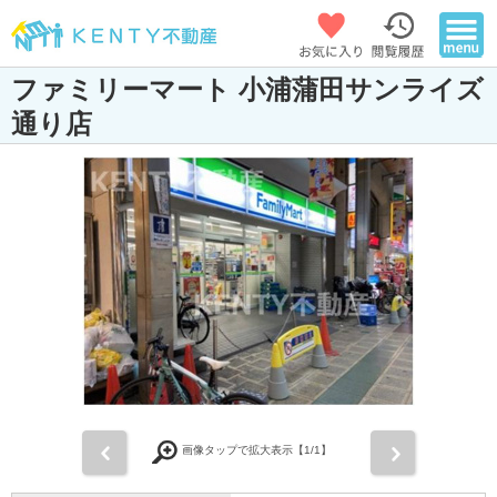
ファミリーマート 小浦蒲田サンライズ
通り店
前
次
画像タップで拡大表示【
1
/1】