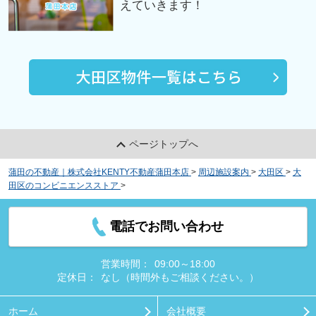
えていきます！
ページトップへ
蒲田の不動産｜株式会社KENTY不動産蒲田本店
>
周辺施設案内
>
大田区
>
大
田区のコンビニエンスストア
>
ファミリーマート 小浦蒲田サンライズ通り店
電話でお問い合わせ
営業時間：
09:00～18:00
定休日：
なし（時間外もご相談ください。）
ホーム
会社概要