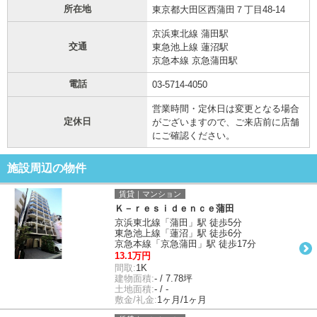
所在地
東京都大田区西蒲田７丁目48-14
京浜東北線 蒲田駅
交通
東急池上線 蓮沼駅
京急本線 京急蒲田駅
電話
03-5714-4050
営業時間・定休日は変更となる場合
定休日
がございますので、ご来店前に店舗
にご確認ください。
施設周辺の物件
賃貸｜マンション
Ｋ－ｒｅｓｉｄｅｎｃｅ蒲田
京浜東北線「蒲田」駅 徒歩5分
東急池上線「蓮沼」駅 徒歩6分
京急本線「京急蒲田」駅 徒歩17分
13.1万円
間取:
1K
建物面積:
- / 7.78坪
土地面積:
- / -
敷金/礼金:
1ヶ月/1ヶ月