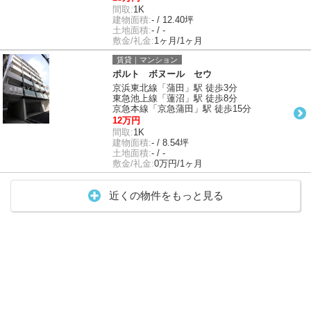
間取:
1K
建物面積:
- / 12.40坪
土地面積:
- / -
敷金/礼金:
1ヶ月/1ヶ月
賃貸｜マンション
ポルト ボヌール セウ
京浜東北線「蒲田」駅 徒歩3分
東急池上線「蓮沼」駅 徒歩8分
京急本線「京急蒲田」駅 徒歩15分
12万円
間取:
1K
建物面積:
- / 8.54坪
土地面積:
- / -
敷金/礼金:
0万円/1ヶ月
近くの物件をもっと見る