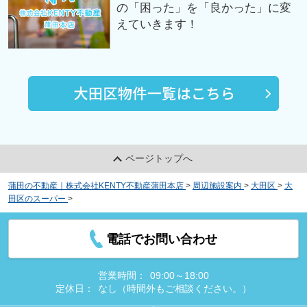
の「困った」を「良かった」に変
えていきます！
ページトップへ
蒲田の不動産｜株式会社KENTY不動産蒲田本店
>
周辺施設案内
>
大田区
>
大
田区のスーパー
>
まいばすけっと 大森山王口店
電話でお問い合わせ
営業時間：
09:00～18:00
定休日：
なし（時間外もご相談ください。）