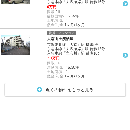
京急本線「大森海岸」駅 徒歩16分
6万円
間取:
1R
建物面積:
- / 5.29坪
土地面積:
- / -
敷金/礼金:
1ヶ月/1ヶ月
賃貸｜マンション
大森山王濱栖鳳
京浜東北線「大森」駅 徒歩5分
京急本線「大森海岸」駅 徒歩12分
京急本線「立会川」駅 徒歩18分
7.1万円
間取:
1K
建物面積:
- / 5.30坪
土地面積:
- / -
敷金/礼金:
1ヶ月/1ヶ月
近くの物件をもっと見る