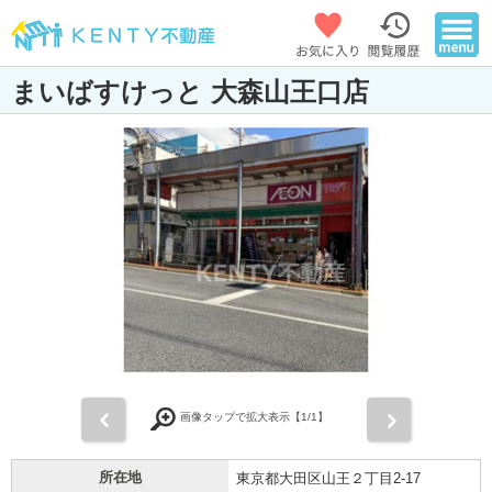
まいばすけっと 大森山王口店
前
次
画像タップで拡大表示【
1
/1】
所在地
東京都大田区山王２丁目2-17