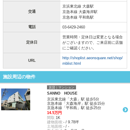
京浜東北線 大森駅
交通
京急本線 大森海岸駅
京急本線 平和島駅
電話
03-6429-2460
営業時間・定休日は変更となる場合
定休日
がございますので、ご来店前に店舗
にご確認ください。
http://shoplist.aeonsquare.net/shop/
URL
mblist.html
施設周辺の物件
賃貸｜マンション
SANNO HOUSE
京浜東北線「大森」駅 徒歩5分
京急本線「大森海岸」駅 徒歩15分
京急本線「平和島」駅 徒歩25分
14.5万円
間取:
1K
建物面積:
- / 9.78坪
土地面積:
- / -