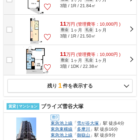
3階 / 1R / 21.84㎡
11
万
円
(管理費等：10,000円 )
1ヶ月
1ヶ月
敷金
礼金
3階 / 1R / 21.50㎡
11
万
円
(管理費等：10,000円 )
1ヶ月
1ヶ月
敷金
礼金
3階 / 1DK / 22.38㎡
1
残り
件を表示する
ブライズ雪谷大塚
賃貸 | マンション
敷0
東急池上線
「
雪が谷大塚
」駅 徒歩4分
東急東横線
「
多摩川
」駅 徒歩16分
東急池上線
「
御嶽山
」駅 徒歩9分