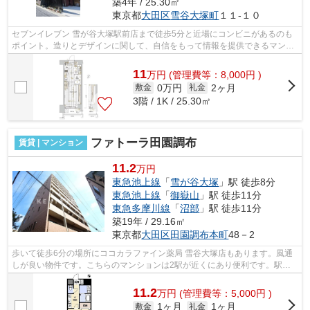
築4年 / 25.30㎡
東京都
大田区
雪谷大塚町
１１-１０
セブンイレブン 雪が谷大塚駅前店まで徒歩5分と近場にコンビニがあるのも
ポイント。造りとデザインに関して、自信をもって情報を提供できるマンシ
ョンです。徒歩4分で駅にアクセスでき...
11
万
円
(管理費等：8,000円 )
0万円
2ヶ月
敷金
礼金
3階 / 1K / 25.30㎡
ファトーラ田園調布
賃貸 | マンション
11.2
万円
東急池上線
「
雪が谷大塚
」駅 徒歩8分
東急池上線
「
御嶽山
」駅 徒歩11分
東急多摩川線
「
沼部
」駅 徒歩11分
築19年 / 29.16㎡
東京都
大田区
田園調布本町
48－2
歩いて徒歩6分の場所にココカラファイン薬局 雪谷大塚店もあります。風通
しが良い物件です。こちらのマンションは2駅が近くにあり便利です。駅か
ら徒歩8分の物件なら、駅前のお買い物...
11.2
万
円
(管理費等：5,000円 )
1ヶ月
1ヶ月
敷金
礼金