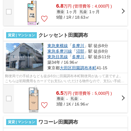
6.8
万
円
(管理費等：4,000円 )
1ヶ月
1ヶ月
敷金
礼金
9階 / 1R / 18.63㎡
クレッセント田園調布
賃貸 | マンション
東急東横線
「
多摩川
」駅 徒歩8分
東急多摩川線
「
沼部
」駅 徒歩8分
東急目黒線
「
多摩川
」駅 徒歩11分
築34年 / 16.96㎡
東京都
大田区
田園調布本町
41-15
郵便局での手続きなども徒歩6分に田園調布本町郵便局があって楽ですよ。
こちらは初期費用をカードでお支払いいただける物件なので、支払い手続き
の手間が省けます。駅まで平坦な物件で...
6.5
万
円
(管理費等：5,000円 )
敷金
-
礼金
-
3階 / 1K / 16.96㎡
ワコーレ田園調布
賃貸 | マンション