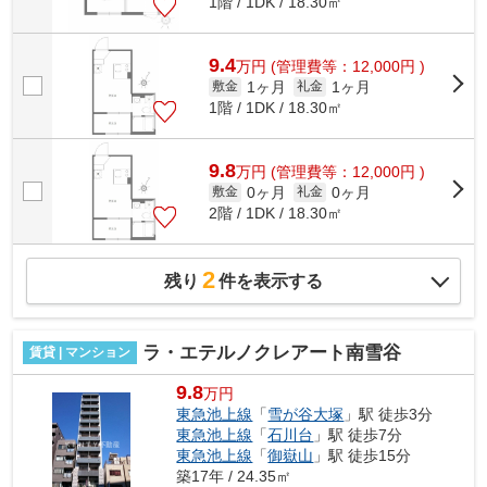
1階 / 1DK / 18.30㎡
9.4
万
円
(管理費等：12,000円 )
1ヶ月
1ヶ月
敷金
礼金
1階 / 1DK / 18.30㎡
9.8
万
円
(管理費等：12,000円 )
0ヶ月
0ヶ月
敷金
礼金
2階 / 1DK / 18.30㎡
2
残り
件を表示する
ラ・エテルノクレアート南雪谷
賃貸 | マンション
9.8
万円
東急池上線
「
雪が谷大塚
」駅 徒歩3分
東急池上線
「
石川台
」駅 徒歩7分
東急池上線
「
御嶽山
」駅 徒歩15分
築17年 / 24.35㎡