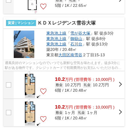
-
-
5階 / 1K / 22.65㎡
ＫＤＸレジデンス雪谷大塚
賃貸 | マンション
東急池上線
「
雪が谷大塚
」駅 徒歩3分
東急池上線
「
御嶽山
」駅 徒歩8分
東急池上線
「
石川台
」駅 徒歩13分
築20年 / 20.48㎡
東京都
大田区
南雪谷
２丁目15-13
通風良好のマンションなのでいつでも新鮮な空気を味わえます。徒歩3分に
駅がある物件です。クレジットカードで初期費用がお支払いいただけるの
で、決済の手間が軽減できます。外観タイ...
10.2
万
円
(管理費等：10,000円 )
10.2万円
10.2万円
敷金
礼金
6階 / 1K / 20.48㎡
10.2
万
円
(管理費等：10,000円 )
1ヶ月
1ヶ月
敷金
礼金
6階 / 1K / 20.48㎡