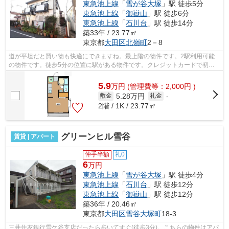
東急池上線
「
雪が谷大塚
」駅 徒歩5分
東急池上線
「
御嶽山
」駅 徒歩6分
東急池上線
「
石川台
」駅 徒歩14分
築33年 / 23.77㎡
東京都
大田区
北嶺町
2－8
道が平坦だと買い物も快適にできますね。最上階の物件です。2駅利用可能
の物件です。徒歩5分の位置に駅がある物件です。クレジットカードで初期
費用がお支払いいただけるので、決済の...
5.9
万
円
(管理費等：2,000円 )
5.28万円
敷金
礼金
-
2階 / 1K / 23.77㎡
グリーンヒル雪谷
賃貸 | アパート
仲手半額
礼0
6
万円
東急池上線
「
雪が谷大塚
」駅 徒歩4分
東急池上線
「
石川台
」駅 徒歩12分
東急池上線
「
御嶽山
」駅 徒歩12分
築36年 / 20.46㎡
東京都
大田区
雪谷大塚町
18-3
三井住友銀行雪ケ谷支店だったら歩いてすぐ(徒歩3分)。こちらの物件はアパ