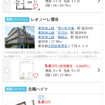
1ヶ月
1ヶ月
敷金
礼金
1階 / 1K / 20.70㎡
レオノーレ雪谷
賃貸 | マンション
東急池上線
「
雪が谷大塚
」駅 徒歩4分
東急池上線
「
石川台
」駅 徒歩6分
東急池上線
「
御嶽山
」駅 徒歩15分
築35年 / 17.98㎡
東京都
大田区
南雪谷
１丁目４-１０
三井住友銀行雪ケ谷支店が歩いて443mのところにあります。徒歩4分に駅が
ある物件です。こちらは初期費用をカードでお支払いいただける物件なの
で、支払い手続きの手間が省けます。こち...
5.8
万
円
(管理費等：3,000円 )
0ヶ月
0ヶ月
敷金
礼金
3階 / 1R / 17.98㎡
北嶺ハイツ
賃貸 | アパート
礼0
5.9
万円