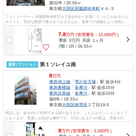
築32年 / 26.55㎡
東京都
大田区
田園調布本町
４４-３
ファミリーマート 田園調布本町店まで徒歩6分と近場にコンビニがあるのも
ポイント。良好な眺望で癒されてみませんか。電車での移動がより便利にな
る、2駅利用可能なマンションです。こ...
7.8
万
円
(管理費等：15,000円 )
0万円
1ヶ月
敷金
礼金
7階 / 1R / 26.55㎡
第１ソレイユ南
賃貸 | マンション
8
万円
東急池上線
「
雪が谷大塚
」駅 徒歩4分
東急東横線
「
多摩川
」駅 徒歩15分
東急目黒線
「
多摩川
」駅 徒歩15分
築8年 / 18.33㎡
東京都
大田区
南雪谷
２丁目19-5
周辺には、徒歩4分で利用できる駅があります。こちらはマンションタイプ
になります。風通しが良好な物件です。付近にある2つの駅は、用途や行き
先に応じて使い分けることができます。...
8
万
円
(管理費等：3,000円 )