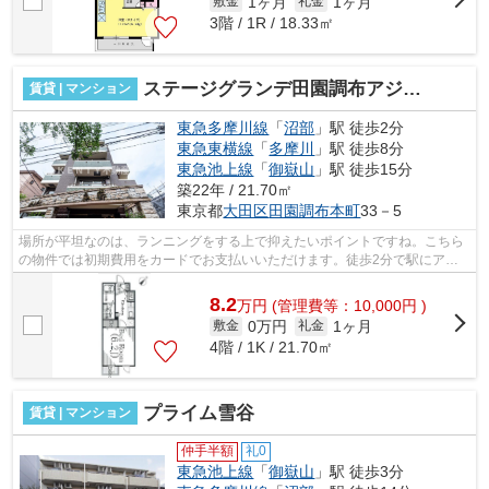
1ヶ月
1ヶ月
敷金
礼金
3階 / 1R / 18.33㎡
ステージグランデ田園調布アジールコート
賃貸 | マンション
東急多摩川線
「
沼部
」駅 徒歩2分
東急東横線
「
多摩川
」駅 徒歩8分
東急池上線
「
御嶽山
」駅 徒歩15分
築22年 / 21.70㎡
東京都
大田区
田園調布本町
33－5
場所が平坦なのは、ランニングをする上で抑えたいポイントですね。こちら
の物件では初期費用をカードでお支払いいただけます。徒歩2分で駅にアク
セス可能な、魅力的な駅近物件です。最...
8.2
万
円
(管理費等：10,000円 )
0万円
1ヶ月
敷金
礼金
4階 / 1K / 21.70㎡
プライム雪谷
賃貸 | マンション
仲手半額
礼0
東急池上線
「
御嶽山
」駅 徒歩3分