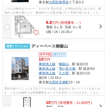
東京都
大田区
南雪谷
１丁目3-2
こちらの物件はスーパー「オオゼキ 雪が谷店」が386m以内にあります。敷
地内ごみ置き場により、敷地外のごみ置き場に行く手間が省けます。こちら
は初期費用をカードでお支払いいただけ...
9.8
万
円
(管理費等：- )
0ヶ月
0ヶ月
敷金
礼金
1階 / 1K / 24.35㎡
ディーベース御嶽山
賃貸 | マンション
仲手半額
敷0
礼0
10
万円
東急池上線
「
御嶽山
」駅 徒歩2分
東急池上線
「
雪が谷大塚
」駅 徒歩9分
東急池上線
「
久が原
」駅 徒歩11分
築2年 / 22.65㎡
東京都
大田区
北嶺町
10－14
雪谷大塚クリニックまでのアクセスが楽。徒歩4分と近いメリットがありま
す。こちらの物件では初期費用をカードでお支払いいただけます。こちらは
マンションタイプになります。デザイナ...
10
万
円
(管理費等：11,000円 )
敷金
礼金