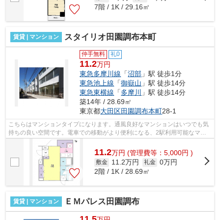
7階 / 1K / 29.16㎡
スタイリオ田園調布本町
賃貸 | マンション
仲手無料
礼0
11.2
万円
東急多摩川線
「
沼部
」駅 徒歩1分
東急池上線
「
御嶽山
」駅 徒歩14分
東急東横線
「
多摩川
」駅 徒歩14分
築14年 / 28.69㎡
東京都
大田区
田園調布本町
28-1
こちらはマンションタイプになります。通風良好なマンションはいつでも気
持ちの良い空間です。電車での移動がより便利になる、2駅利用可能なマン
ションです。徒歩1分で駅にアクセスで...
11.2
万
円
(管理費等：5,000円 )
11.2万円
0万円
敷金
礼金
2階 / 1K / 28.69㎡
ＥＭパレス田園調布
賃貸 | マンション
11.5
万円