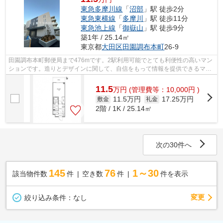
東急多摩川線
「
沼部
」駅 徒歩2分
東急東横線
「
多摩川
」駅 徒歩11分
東急池上線
「
御嶽山
」駅 徒歩9分
築1年 / 25.14㎡
東京都
大田区
田園調布本町
26-9
田園調布本町郵便局まで476mです。2駅利用可能でとても利便性の高いマン
ションです。造りとデザインに関して、自信をもって情報を提供できるマン
ションです。徒歩2分で駅にアクセスで...
11.5
万
円
(管理費等：10,000円 )
11.5万円
17.25万円
敷金
礼金
2階 / 1K / 25.14㎡
次の30件へ
145
76
1～30
該当物件数
件
空き数
件
件を表示
変更
絞り込み条件：
なし