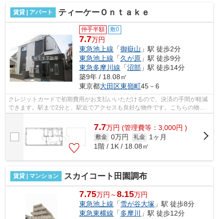
ティーケーＯｎｔａｋｅ
賃貸 | アパート
仲手半額
敷0
7.7
万円
東急池上線
「
御嶽山
」駅 徒歩2分
東急池上線
「
久が原
」駅 徒歩9分
東急多摩川線
「
沼部
」駅 徒歩14分
築9年 / 18.08㎡
東京都
大田区
東嶺町
45－6
クレジットカードで初期費用がお支払いいただけるので、決済の手間が軽減
できます。駅まで2分と、駅近でアクセスも良好な物件です。こちらの物件
はアパートです。外観タイル張りの物件...
7.7
万
円
(管理費等：3,000円 )
0万円
1ヶ月
敷金
礼金
1階 / 1K / 18.08㎡
スカイコート田園調布
賃貸 | マンション
7.75
8.15
万円～
万円
東急池上線
「
雪が谷大塚
」駅 徒歩8分
東急東横線
「
多摩川
」駅 徒歩12分