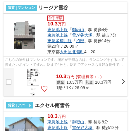
リージア雪谷
賃貸 | マンション
仲手半額
10.3
万円
東急池上線
「
御嶽山
」駅 徒歩4分
東急池上線
「
雪が谷大塚
」駅 徒歩7分
東急多摩川線
「
沼部
」駅 徒歩14分
築20年 / 26.09㎡
東京都
大田区
北嶺町
4－20
こちらの物件はマンションです。場所が平坦なのは、ランニングをする上で
抑えたいポイントですね。駅まで4分と、駅近でアクセスも良好な物件で
す。通風良好で陽の当たる気持ちの良い物...
10.3
万
円
(管理費等：- )
10.3万円
10.3万円
敷金
礼金
1階 / 1K / 26.09㎡
エクセル南雪谷
賃貸 | アパート
10.3
万円
東急池上線
「
御嶽山
」駅 徒歩8分
東急池上線
「
雪が谷大塚
」駅 徒歩13分