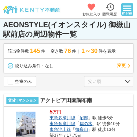
AEONSTYLE(イオンスタイル) 御嶽山
駅前店の周辺物件一覧
145
76
1～30
該当物件数
件
空き数
件
件を表示
変更
絞り込み条件：
なし
空室のみ
アクトピア田園調布南
賃貸 | マンション
5
万円
東急多摩川線
「
沼部
」駅 徒歩6分
東急多摩川線
「
鵜の木
」駅 徒歩10分
東急池上線
「
御嶽山
」駅 徒歩13分
築37年 / 17.75㎡