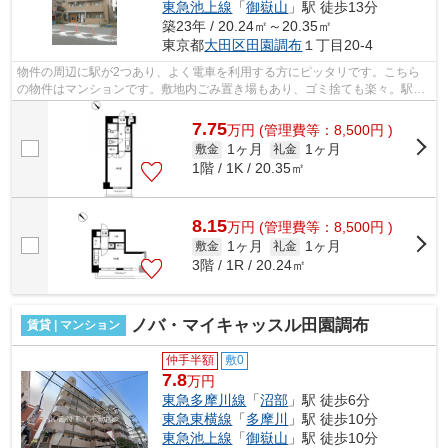
東急池上線
「
御嶽山
」駅 徒歩13分
築23年 / 20.24㎡～20.35㎡
東京都
大田区
田園調布
１丁目20-4
物件の周辺に駅が2つあり、よく電車を利用する方にピッタリです。こちら
の物件はマンションです。敷地内ごみ置き場もあり、ゴミ捨ても楽々。駅ま
で平坦な物件で、ラクに駅まで移動する...
7.75
万
円
(管理費等：8,500円 )
1ヶ月
1ヶ月
敷金
礼金
1階 / 1K / 20.35㎡
8.15
万
円
(管理費等：8,500円 )
1ヶ月
1ヶ月
敷金
礼金
3階 / 1R / 20.24㎡
ノバ・マイキャッスル田園調布
賃貸 | マンション
仲手半額
敷0
7.8
万円
東急多摩川線
「
沼部
」駅 徒歩6分
東急東横線
「
多摩川
」駅 徒歩10分
東急池上線
「
御嶽山
」駅 徒歩10分