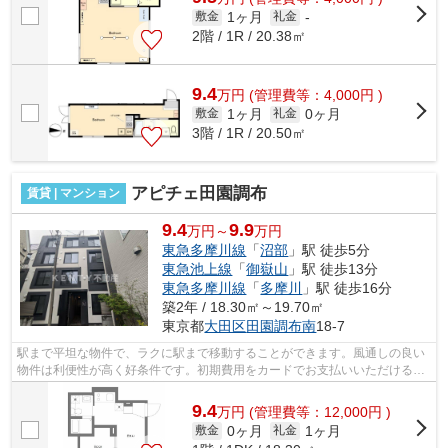
1ヶ月
敷金
礼金
-
2階 / 1R / 20.38㎡
9.4
万
円
(管理費等：4,000円 )
1ヶ月
0ヶ月
敷金
礼金
3階 / 1R / 20.50㎡
アピチェ田園調布
賃貸 | マンション
9.4
9.9
万円～
万円
東急多摩川線
「
沼部
」駅 徒歩5分
東急池上線
「
御嶽山
」駅 徒歩13分
東急多摩川線
「
多摩川
」駅 徒歩16分
築2年 / 18.30㎡～19.70㎡
東京都
大田区
田園調布南
18-7
駅まで平坦な物件で、ラクに駅まで移動することができます。風通しの良い
物件は利便性が高く好条件です。初期費用をカードでお支払いいただけるの
で、カードで決済したい方にもおすす...
9.4
万
円
(管理費等：12,000円 )
0ヶ月
1ヶ月
敷金
礼金