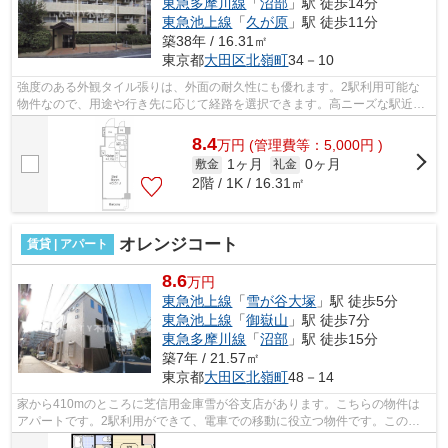
東急多摩川線
「
沼部
」駅 徒歩14分
東急池上線
「
久が原
」駅 徒歩11分
築38年 / 16.31㎡
東京都
大田区
北嶺町
34－10
強度のある外観タイル張りは、外面の耐久性にも優れます。2駅利用可能な
物件なので、用途や行き先に応じて経路を選択できます。高ニーズな駅近の
物件で、徒歩3分で駅に行くことができ...
8.4
万
円
(管理費等：5,000円 )
1ヶ月
0ヶ月
敷金
礼金
2階 / 1K / 16.31㎡
オレンジコート
賃貸 | アパート
8.6
万円
東急池上線
「
雪が谷大塚
」駅 徒歩5分
東急池上線
「
御嶽山
」駅 徒歩7分
東急多摩川線
「
沼部
」駅 徒歩15分
築7年 / 21.57㎡
東京都
大田区
北嶺町
48－14
家から410mのところに芝信用金庫雪が谷支店があります。こちらの物件は
アパートです。2駅利用ができて、電車での移動に役立つ物件です。この物
件は駅から徒歩5分の物件です。初期費用...