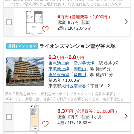
ートです。2駅利用できる場所にあり、行き先に合わせて使い分けができま
す。徒歩4分に駅がある物件です。最上...
6
万
円
(管理費等：2,000円 )
6万円
敷金
礼金
-
2階 / 1K / 20.46㎡
ライオンズマンション雪が谷大塚
賃貸 | マンション
6.3
6.8
万円～
万円
東急池上線
「
雪が谷大塚
」駅 徒歩3分
東急池上線
「
御嶽山
」駅 徒歩9分
東急東横線
「
多摩川
」駅 徒歩14分
築39年 / 18.63㎡
東京都
大田区
南雪谷
２丁目18－2
薬や日用品を買うのに便利なケイポートドラッグマート雪谷大塚店まで、
304mです。周辺には、徒歩3分で利用できる駅があります。道が平坦だと買
い物も快適にできますね。陽当りの良さが...
6.3
万
円
(管理費等：15,000円 )
0万円
1ヶ月
敷金
礼金
4階 / 1R / 18.63㎡