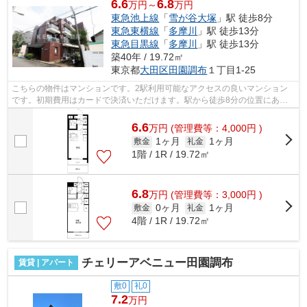
6.6
6.8
万円～
万円
東急池上線
「
雪が谷大塚
」駅 徒歩8分
東急東横線
「
多摩川
」駅 徒歩13分
東急目黒線
「
多摩川
」駅 徒歩13分
築40年 / 19.72㎡
東京都
大田区
田園調布
１丁目1-25
こちらの物件はマンションです。2駅利用可能なアクセスの良いマンション
です。初期費用はカードで決済いただけます。駅から徒歩8分の位置にある
物件なので、アクセスも良好です。共用...
6.6
万
円
(管理費等：4,000円 )
1ヶ月
1ヶ月
敷金
礼金
1階 / 1R / 19.72㎡
6.8
万
円
(管理費等：3,000円 )
0ヶ月
1ヶ月
敷金
礼金
4階 / 1R / 19.72㎡
チェリーアベニュー田園調布
賃貸 | アパート
敷0
礼0
7.2
万円