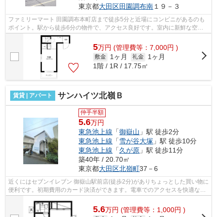
東京都
大田区
田園調布南
１９－３
ファミリーマート 田園調布本町店まで徒歩5分と近場にコンビニがあるのも
ポイント。駅から徒歩6分の物件で、アクセス良好です。室内に新鮮な空気
を取り入れやすい風通しが良好な物件で...
5
万
円
(管理費等：7,000円 )
1ヶ月
1ヶ月
敷金
礼金
1階 / 1R / 17.75㎡
サンハイツ北嶺Ｂ
賃貸 | アパート
仲手半額
5.6
万円
東急池上線
「
御嶽山
」駅 徒歩2分
東急池上線
「
雪が谷大塚
」駅 徒歩10分
東急池上線
「
久が原
」駅 徒歩11分
築40年 / 20.70㎡
東京都
大田区
北嶺町
37－6
近くにはセブンイレブン 御嶽山駅前店(徒歩2分)がありちょっとした買い物に
便利です。初期費用のカード決済ができます。電車でのアクセスを快適なも
のにする、2駅利用可能な物件です。...
5.6
万
円
(管理費等：1,000円 )