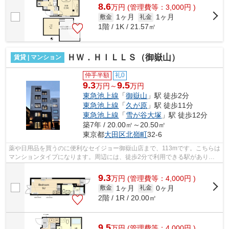
8.6
万
円
(管理費等：3,000円 )
1ヶ月
1ヶ月
敷金
礼金
1階 / 1K / 21.57㎡
ＨＷ．ＨＩＬＬＳ（御嶽山）
賃貸 | マンション
仲手半額
礼0
9.3
9.5
万円～
万円
東急池上線
「
御嶽山
」駅 徒歩2分
東急池上線
「
久が原
」駅 徒歩11分
東急池上線
「
雪が谷大塚
」駅 徒歩12分
築7年 / 20.00㎡～20.50㎡
東京都
大田区
北嶺町
32-6
薬や日用品を買うのに便利なセイジョー御嶽山店まで、113mです。こちらは
マンションタイプになります。周辺には、徒歩2分で利用できる駅がありま
す。ご利用可能な駅が2つあり、行き先...
9.3
万
円
(管理費等：4,000円 )
1ヶ月
0ヶ月
敷金
礼金
2階 / 1R / 20.00㎡
9.5
万
円
(管理費等：4,000円 )