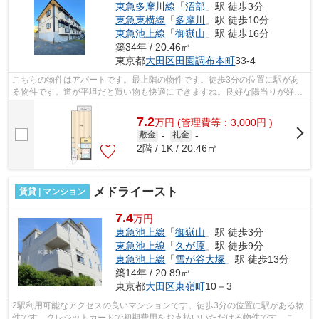
東急多摩川線
「
沼部
」駅 徒歩3分
東急東横線
「
多摩川
」駅 徒歩10分
東急池上線
「
御嶽山
」駅 徒歩16分
築34年 / 20.46㎡
東京都
大田区
田園調布本町
33-4
こちらの物件はアパートです。最上階の物件です。徒歩3分の位置に駅があ
る物件です。道が平坦だと買い物も快適にできますね。良好な陽当りが好評
の、魅力溢れる一押しの物件となってい...
7.2
万
円
(管理費等：3,000円 )
敷金
-
礼金
-
2階 / 1K / 20.46㎡
メドライースト
賃貸 | マンション
7.4
万円
東急池上線
「
御嶽山
」駅 徒歩3分
東急池上線
「
久が原
」駅 徒歩9分
東急池上線
「
雪が谷大塚
」駅 徒歩13分
築14年 / 20.89㎡
東京都
大田区
東嶺町
10－3
2駅利用可能なアクセスの良いマンションです。徒歩3分の位置に駅がある物
件です。クレジットカードで初期費用をお支払いいただける物件です。こち