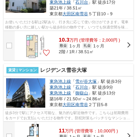
東急池上線
「
石川台
」駅 徒歩17分
築21年 / 38.51㎡
東京都
大田区
南雪谷
５丁目10－9
お使いいただける駅は2駅あり、行き先に応じて使い分けができます。電車
移動の多い方に嬉しい駅から徒歩8分の物件です。いつでも快適空間を味わ
える通風良好な気持ちよい物件。こちら...
10.3
万
円
(管理費等：2,000円 )
1ヶ月
1ヶ月
敷金
礼金
2階 / 1R / 38.51㎡
レジデンス雪谷大塚
賃貸 | マンション
東急池上線
「
雪が谷大塚
」駅 徒歩3分
東急池上線
「
石川台
」駅 徒歩9分
東急池上線
「
御嶽山
」駅 徒歩13分
築16年 / 21.50㎡～24.86㎡
東京都
大田区
南雪谷
２丁目5-8
徒歩3分で駅にアクセス可能な、魅力的な駅近物件です。こちらは初期費用
をカードでお支払いいただける物件です。防犯対策もバッチリなマンション
タイプの物件です。朝のラッシュに巻き...
11
万
円
(管理費等：10,000円 )
1ヶ月
1ヶ月
敷金
礼金