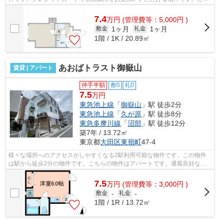
らの物件はマンションです。新着情報...
7.4
万
円
(管理費等：5,000円 )
1ヶ月
1ヶ月
敷金
礼金
1階 / 1K / 20.89㎡
あおばトラスト御嶽山
賃貸 | アパート
仲手半額
敷0
礼0
7.5
万円
東急池上線
「
御嶽山
」駅 徒歩2分
東急池上線
「
久が原
」駅 徒歩8分
東急多摩川線
「
沼部
」駅 徒歩12分
築7年 / 13.72㎡
東京都
大田区
東嶺町
47-4
様々な場所へのアクセスがしやすくなる2駅利用可能な物件です。この物件
は駅から徒歩2分の物件です。こちらの物件はアパートです。通風良好な物
件は洗濯物も乾きやすくなっています。...
7.5
万
円
(管理費等：3,000円 )
敷金
-
礼金
-
1階 / 1R / 13.72㎡