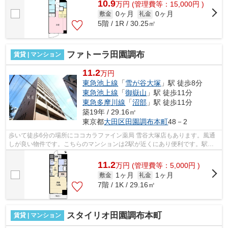
10.9
万
円
(管理費等：15,000円 )
0ヶ月
0ヶ月
敷金
礼金
5階 / 1R / 30.25㎡
ファトーラ田園調布
賃貸 | マンション
11.2
万円
東急池上線
「
雪が谷大塚
」駅 徒歩8分
東急池上線
「
御嶽山
」駅 徒歩11分
東急多摩川線
「
沼部
」駅 徒歩11分
築19年 / 29.16㎡
東京都
大田区
田園調布本町
48－2
歩いて徒歩6分の場所にココカラファイン薬局 雪谷大塚店もあります。風通
しが良い物件です。こちらのマンションは2駅が近くにあり便利です。駅か
ら徒歩8分の物件なら、駅前のお買い物...
11.2
万
円
(管理費等：5,000円 )
1ヶ月
1ヶ月
敷金
礼金
7階 / 1K / 29.16㎡
スタイリオ田園調布本町
賃貸 | マンション