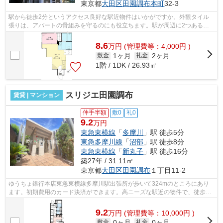
東京都
大田区
田園調布本町
32-3
駅から徒歩2分というアクセス良好な駅近物件はいかがですか。外観タイル
張りは、アパートの骨組みを守るのにも役立ちます。駅が周辺に2つあるの
で行動範囲が広がります。通風良好なア...
8.6
万
円
(管理費等：4,000円 )
1ヶ月
2ヶ月
敷金
礼金
1階 / 1DK / 26.93㎡
スリジエ田園調布
賃貸 | マンション
仲手半額
敷0
礼0
9.2
万円
東急東横線
「
多摩川
」駅 徒歩5分
東急多摩川線
「
沼部
」駅 徒歩8分
東急東横線
「
新丸子
」駅 徒歩16分
築27年 / 31.11㎡
東京都
大田区
田園調布
１丁目11-2
ゆうちょ銀行本店東急東横線多摩川駅出張所が歩いて324mのところにあり
ます。初期費用のカード決済ができます。高ニーズな駅近の物件で、徒歩5
分で駅に行くことができます。よくお出か...
9.2
万
円
(管理費等：10,000円 )
0ヶ月
0ヶ月
敷金
礼金