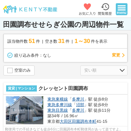
田園調布せせらぎ公園の周辺物件一覧
51
31
1～30
該当物件数
件
空き数
件
件を表示
変更
絞り込み条件：
なし
空室のみ
クレッセント田園調布
賃貸 | マンション
東急東横線
「
多摩川
」駅 徒歩8分
東急多摩川線
「
沼部
」駅 徒歩8分
東急目黒線
「
多摩川
」駅 徒歩11分
築34年 / 16.96㎡
東京都
大田区
田園調布本町
41-15
郵便局での手続きなども徒歩6分に田園調布本町郵便局があって楽ですよ。