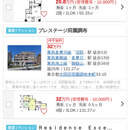
20.8
万
円
(管理費等：10,000円 )
1ヶ月
1ヶ月
敷金
礼金
2階 / 2LDK / 55.33㎡
プレステージ田園調布
賃貸 | マンション
仲手無料
32
万円
東急多摩川線
「
沼部
」駅 徒歩1分
東急東横線
「
多摩川
」駅 徒歩13分
東急池上線
「
御嶽山
」駅 徒歩16分
築25年 / 131.27㎡
東京都
大田区
田園調布本町
33-15
便利なスーパー「まいばすけっと 沼部駅前店」まで96mです。始発駅が近
く、乗車中座席に座りやすいです。周辺に駅が二つあり、交通の利便性が高
いです。駅まで徒歩1分の立地が魅力的な...
32
万
円
(管理費等：10,000円 )
1ヶ月
0.5ヶ月
敷金
礼金
4階 / 3LDK / 131.27㎡
Ｒｅｓｉｄｅｎｃｅ Ｅｘｃｅｅｄ
賃貸 | マンション