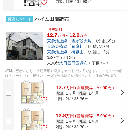
2階 / 1DK / 33.99㎡
ハイム田園調布
賃貸 | アパート
仲手無料
12.7
12.8
万円～
万円
東急池上線
「
雪が谷大塚
」駅 徒歩9分
東急東横線
「
多摩川
」駅 徒歩12分
東急池上線
「
御嶽山
」駅 徒歩13分
築29年 / 33.36㎡
東京都
大田区
田園調布
１丁目3－7
ATMに行かずとも、初期費用や家賃をカードで決済できます。こちらの物件
はアパートです。根強いニーズを誇る駅近の物件となり、徒歩9分に駅があ
ります。周辺に駅が二つあり、交通の利...
12.7
万
円
(管理費等：5,000円 )
1ヶ月
1ヶ月
敷金
礼金
1階 / 2K / 33.36㎡
12.8
万
円
(管理費等：5,000円 )
1ヶ月
1ヶ月
敷金
礼金
2階 / 2K / 33.36㎡