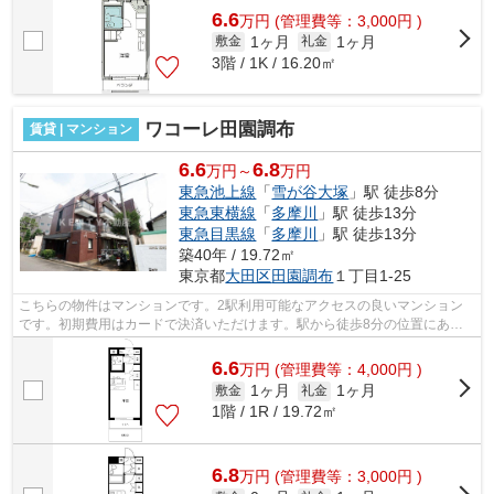
6.6
万
円
(管理費等：3,000円 )
1ヶ月
1ヶ月
敷金
礼金
3階 / 1K / 16.20㎡
ワコーレ田園調布
賃貸 | マンション
6.6
6.8
万円～
万円
東急池上線
「
雪が谷大塚
」駅 徒歩8分
東急東横線
「
多摩川
」駅 徒歩13分
東急目黒線
「
多摩川
」駅 徒歩13分
築40年 / 19.72㎡
東京都
大田区
田園調布
１丁目1-25
こちらの物件はマンションです。2駅利用可能なアクセスの良いマンション
です。初期費用はカードで決済いただけます。駅から徒歩8分の位置にある
物件なので、アクセスも良好です。共用...
6.6
万
円
(管理費等：4,000円 )
1ヶ月
1ヶ月
敷金
礼金
1階 / 1R / 19.72㎡
6.8
万
円
(管理費等：3,000円 )