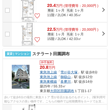
20.4
万
円
(管理費等：20,000円 )
1ヶ月
1ヶ月
敷金
礼金
11階 / 2LDK / 40.35㎡
22.5
万
円
(管理費等：20,000円 )
1ヶ月
1ヶ月
敷金
礼金
15階 / 2LDK / 42.03㎡
ステラート田園調布
賃貸 | マンション
仲手無料
20.8
万円
東急池上線
「
雪が谷大塚
」駅 徒歩8分
東急池上線
「
御嶽山
」駅 徒歩12分
東急東横線
「
多摩川
」駅 徒歩14分
築25年 / 55.33㎡
東京都
大田区
田園調布
１丁目1-17
歩いて徒歩6分の場所に東急ストア 雪が谷店があるのもポイント。2駅利用可
能なアクセスの良い物件です。こちらの物件では初期費用をカードでお支払
いいただけます。こちらの物件はマン...