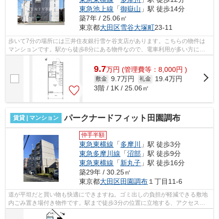
東急池上線
「
御嶽山
」駅 徒歩14分
築7年 / 25.06㎡
東京都
大田区
雪谷大塚町
23-11
歩いて7分の場所には三井住友銀行雪ケ谷支店があります。こちらの物件は
マンションです。駅から徒歩8分にある物件なので、電車利用が多い方にオ
ススメです。駅まで平坦なエリアに位置...
9.7
万
円
(管理費等：8,000円 )
9.7万円
19.4万円
敷金
礼金
3階 / 1K / 25.06㎡
パークナードフィット田園調布
賃貸 | マンション
仲手半額
東急東横線
「
多摩川
」駅 徒歩3分
東急多摩川線
「
沼部
」駅 徒歩9分
東急東横線
「
新丸子
」駅 徒歩16分
築29年 / 30.25㎡
東京都
大田区
田園調布
１丁目11-6
道が平坦だと買い物も快適にできますね。ゴミ出しの負担が軽減できる敷地
内ごみ置き場付き物件です。駅まで徒歩3分の位置に立地する、アクセス良
好な物件です。こちらの物件はマンショ...