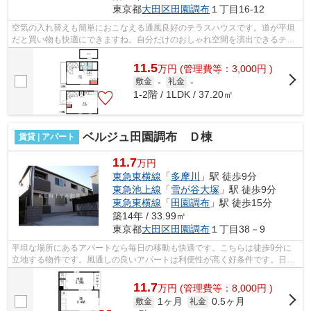
東京都
大田区
田園調布
１丁目16-12
空気の入れ替えも簡単におこなえる通風良好のテラスハウスです。道が平坦
だと買い物も快適にできますね。自分だけのおしゃれ空間を演出できるテラ
スハウスの物件です。こちらは徒歩8分...
11.5
万
円
(管理費等：3,000円 )
敷金
-
礼金
-
1-2階 / 1LDK / 37.20㎡
ベルジュ田園調布 Ｄ棟
賃貸 | アパート
11.7
万円
東急東横線
「
多摩川
」駅 徒歩9分
東急池上線
「
雪が谷大塚
」駅 徒歩9分
東急東横線
「
田園調布
」駅 徒歩15分
築14年 / 33.99㎡
東京都
大田区
田園調布
１丁目38－9
平坦な場所にあるアパートなら毎日の移動も快適です。こちらは徒歩9分に
立地する物件です。風通しの良いアパートは利便性が高く好条件です。日頃
から電車をよく利用するなら2駅利用可...
11.7
万
円
(管理費等：8,000円 )
1ヶ月
0.5ヶ月
敷金
礼金