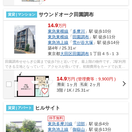
サウンドオーク田園調布
賃貸 | マンション
14.9
万円
東急東横線
「
多摩川
」駅 徒歩10分
東急東横線
「
田園調布
」駅 徒歩11分
東急池上線
「
雪が谷大塚
」駅 徒歩14分
築4年 / 25.31㎡
東京都
大田区
田園調布
１丁目４５-１３
田園調布せせらぎ公園まで徒歩7分と近いです。最上階の物件です。2駅利用
できる立地となっていて、アクセスが良いです。初期費用をカードでお支払
いいただけるので、カードで決済した...
14.9
万
円
(管理費等：9,900円 )
1ヶ月
2ヶ月
敷金
礼金
3階 / 1K / 25.31㎡
ヒルサイト
賃貸 | アパート
仲手無料
東急多摩川線
「
沼部
」駅 徒歩4分
東急池上線
「
御嶽山
」駅 徒歩13分