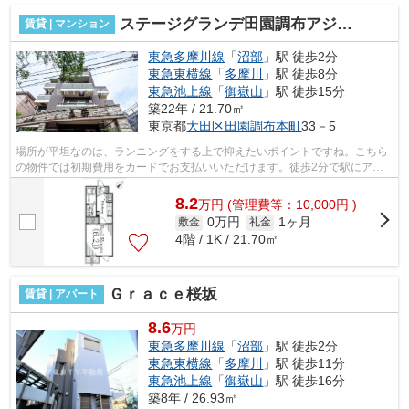
ステージグランデ田園調布アジールコート
賃貸 | マンション
東急多摩川線
「
沼部
」駅 徒歩2分
東急東横線
「
多摩川
」駅 徒歩8分
東急池上線
「
御嶽山
」駅 徒歩15分
築22年 / 21.70㎡
東京都
大田区
田園調布本町
33－5
場所が平坦なのは、ランニングをする上で抑えたいポイントですね。こちら
の物件では初期費用をカードでお支払いいただけます。徒歩2分で駅にアク
セス可能な、魅力的な駅近物件です。最...
8.2
万
円
(管理費等：10,000円 )
0万円
1ヶ月
敷金
礼金
4階 / 1K / 21.70㎡
Ｇｒａｃｅ桜坂
賃貸 | アパート
8.6
万円
東急多摩川線
「
沼部
」駅 徒歩2分
東急東横線
「
多摩川
」駅 徒歩11分
東急池上線
「
御嶽山
」駅 徒歩16分
築8年 / 26.93㎡