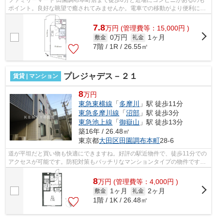
ポイント。良好な眺望で癒されてみませんか。電車での移動がより便利にな
る、2駅利用可能なマンションです。こ...
7.8
万
円
(管理費等：15,000円 )
0万円
1ヶ月
敷金
礼金
7階 / 1R / 26.55㎡
プレジャデス－２１
賃貸 | マンション
8
万円
東急東横線
「
多摩川
」駅 徒歩11分
東急多摩川線
「
沼部
」駅 徒歩3分
東急池上線
「
御嶽山
」駅 徒歩13分
築16年 / 26.48㎡
東京都
大田区
田園調布本町
28-6
道が平坦だと買い物も快適にできますね。好評の駅近物件で、徒歩11分での
アクセスが可能です。防犯対策もバッチリなマンションタイプの物件です。
目的に応じて駅を選べることが、2駅利...
8
万
円
(管理費等：4,000円 )
1ヶ月
2ヶ月
敷金
礼金
1階 / 1K / 26.48㎡