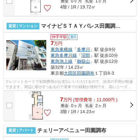
0ヶ月
1ヶ月
敷金
礼金
4階 / 1R / 19.72㎡
マイナビＳＴＡＹパレス田園調布１丁目（上田ハウス）
賃貸 | マンション
仲手半額
敷0
7
万円
東急東横線
「
多摩川
」駅 徒歩9分
東急多摩川線
「
沼部
」駅 徒歩10分
東急池上線
「
御嶽山
」駅 徒歩12分
築32年 / 14.23㎡
東京都
大田区
田園調布
１丁目8-3
クレジットカードで初期費用がお支払いいただけるので、決済の手間が軽減
できます。周辺に駅が2つあるので電車での移動が便利です。高いニーズの
ある、駅徒歩9分の物件です。こちらの...
7
万
円
(管理費等：11,000円 )
0ヶ月
2ヶ月
敷金
礼金
3階 / 1R / 14.23㎡
チェリーアベニュー田園調布
賃貸 | アパート