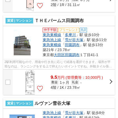
2階 / 1R / 31.11㎡
ＴＨＥパームス田園調布
賃貸 | マンション
仲手半額
フリーレント
礼0
東急東横線
「
多摩川
」駅 徒歩10分
東急池上線
「
雪が谷大塚
」駅 徒歩11分
東急東横線
「
田園調布
」駅 徒歩13分
築21年 / 23.78㎡
東京都
大田区
田園調布
１丁目41-1
2駅利用可能なので、用途や行き先に応じて経路を選択できます。場所が平
坦なのは、ランニングをする上で抑えたいポイントですね。外観タイル張り
は、いつまでも外観をきれいに保ちます...
9.5
万
円
(管理費等：10,000円 )
1ヶ月
敷金
礼金
-
4階 / 1K / 23.78㎡
ルヴァン雪谷大塚
賃貸 | マンション
東急池上線
「
雪が谷大塚
」駅 徒歩8分
東急東横線
「
多摩川
」駅 徒歩12分