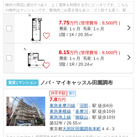
物件の周辺に駅が2つあり、よく電車を利用する方にピッタリです。こちら
の物件はマンションです。敷地内ごみ置き場もあり、ゴミ捨ても楽々。駅ま
で平坦な物件で、ラクに駅まで移動する...
7.75
万
円
(管理費等：8,500円 )
1ヶ月
1ヶ月
敷金
礼金
1階 / 1K / 20.35㎡
8.15
万
円
(管理費等：8,500円 )
1ヶ月
1ヶ月
敷金
礼金
3階 / 1R / 20.24㎡
ノバ・マイキャッスル田園調布
賃貸 | マンション
仲手半額
敷0
7.8
万円
東急多摩川線
「
沼部
」駅 徒歩6分
東急東横線
「
多摩川
」駅 徒歩10分
東急池上線
「
御嶽山
」駅 徒歩10分
築32年 / 26.55㎡
東京都
大田区
田園調布本町
４４-３
ファミリーマート 田園調布本町店まで徒歩6分と近場にコンビニがあるのも