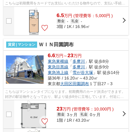
こちらは初期費用をカードでお支払いいただける物件なので、支払い手続き
の手間が省けます。駅まで平坦な物件で...
6.5
万
円
(管理費等：5,000円 )
敷金
-
礼金
-
3階 / 1K / 16.96㎡
ＷＩＮ田園調布
賃貸 | マンション
6.6
23
万円～
万円
東急東横線
「
多摩川
」駅 徒歩8分
東急目黒線
「
多摩川
」駅 徒歩9分
東急池上線
「
雪が谷大塚
」駅 徒歩14分
築36年 / 16.20㎡～43.20㎡
東京都
大田区
田園調布
１丁目27－3
こちらはマンションタイプになります。初期費用のカード決済ができます。
好評の駅近物件となっており、駅より徒歩8分に立地しています。付近にあ
る2つの駅は、用途や行き先に応じて使...
23
万
円
(管理費等：10,000円 )
3ヶ月
0ヶ月
敷金
礼金
1階 / 1R / 43.20㎡