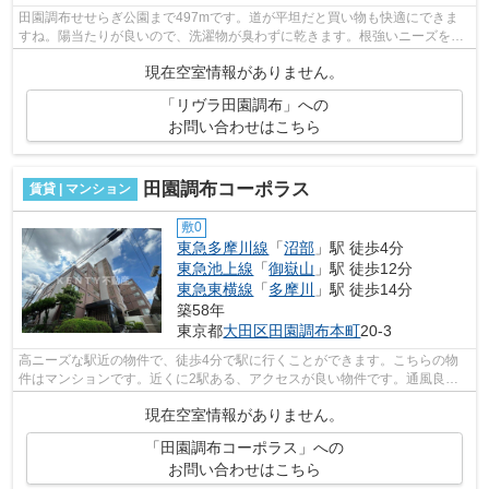
田園調布せせらぎ公園まで497mです。道が平坦だと買い物も快適にできま
すね。陽当たりが良いので、洗濯物が臭わずに乾きます。根強いニーズを誇
る駅近の物件となり、徒歩8分に駅があり...
現在空室情報がありません。
「リヴラ田園調布」への
お問い合わせはこちら
田園調布コーポラス
賃貸 | マンション
敷0
東急多摩川線
「
沼部
」駅 徒歩4分
東急池上線
「
御嶽山
」駅 徒歩12分
東急東横線
「
多摩川
」駅 徒歩14分
築58年
東京都
大田区
田園調布本町
20-3
高ニーズな駅近の物件で、徒歩4分で駅に行くことができます。こちらの物
件はマンションです。近くに2駅ある、アクセスが良い物件です。通風良好
の涼しく気持ちの良い空間をご提供いた...
現在空室情報がありません。
「田園調布コーポラス」への
お問い合わせはこちら