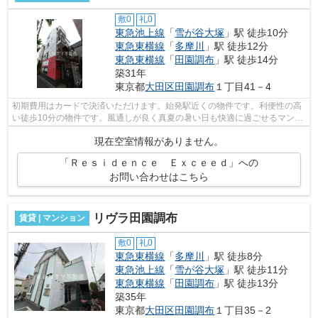
敷0
礼0
東急池上線
「
雪が谷大塚
」駅 徒歩10分
東急東横線
「
多摩川
」駅 徒歩12分
東急東横線
「
田園調布
」駅 徒歩14分
築31年
東京都
大田区
田園調布
１丁目41－4
初期費用はカードで決済いただけます。始発駅近くの物件です。利便性の高
い徒歩10分の物件です。風通しが良く真夏の暑い日も快適に過ごせるマンシ
ョンです。こちらの物件はマンション...
現在空室情報がありません。
「Ｒｅｓｉｄｅｎｃｅ Ｅｘｃｅｅｄ」への
お問い合わせはこちら
リヴラ田園調布
賃貸 | マンション
敷0
礼0
東急東横線
「
多摩川
」駅 徒歩8分
東急池上線
「
雪が谷大塚
」駅 徒歩11分
東急東横線
「
田園調布
」駅 徒歩13分
築35年
東京都
大田区
田園調布
１丁目35－2