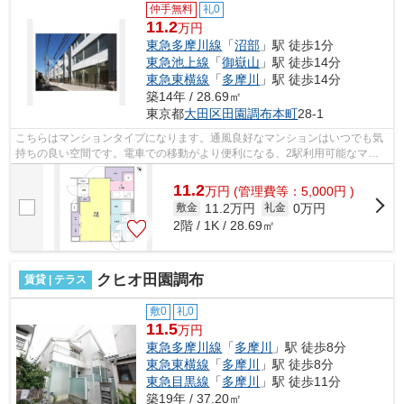
仲手無料
礼0
11.2
万円
東急多摩川線
「
沼部
」駅 徒歩1分
東急池上線
「
御嶽山
」駅 徒歩14分
東急東横線
「
多摩川
」駅 徒歩14分
築14年 / 28.69㎡
東京都
大田区
田園調布本町
28-1
こちらはマンションタイプになります。通風良好なマンションはいつでも気
持ちの良い空間です。電車での移動がより便利になる、2駅利用可能なマン
ションです。徒歩1分で駅にアクセスで...
11.2
万
円
(管理費等：5,000円 )
11.2万円
0万円
敷金
礼金
2階 / 1K / 28.69㎡
クヒオ田園調布
賃貸 | テラス
敷0
礼0
11.5
万円
東急多摩川線
「
多摩川
」駅 徒歩8分
東急東横線
「
多摩川
」駅 徒歩8分
東急目黒線
「
多摩川
」駅 徒歩11分
築19年 / 37.20㎡