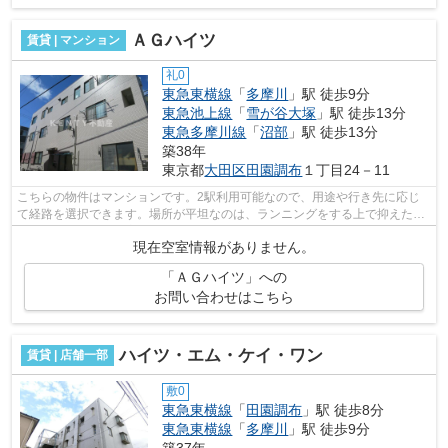
ＡＧハイツ
賃貸 | マンション
礼0
東急東横線
「
多摩川
」駅 徒歩9分
東急池上線
「
雪が谷大塚
」駅 徒歩13分
東急多摩川線
「
沼部
」駅 徒歩13分
築38年
東京都
大田区
田園調布
１丁目24－11
こちらの物件はマンションです。2駅利用可能なので、用途や行き先に応じ
て経路を選択できます。場所が平坦なのは、ランニングをする上で抑えたい
ポイントですね。幅広い層に好評な、駅...
現在空室情報がありません。
「ＡＧハイツ」への
お問い合わせはこちら
ハイツ・エム・ケイ・ワン
賃貸 | 店舗一部
敷0
東急東横線
「
田園調布
」駅 徒歩8分
東急東横線
「
多摩川
」駅 徒歩9分
築37年