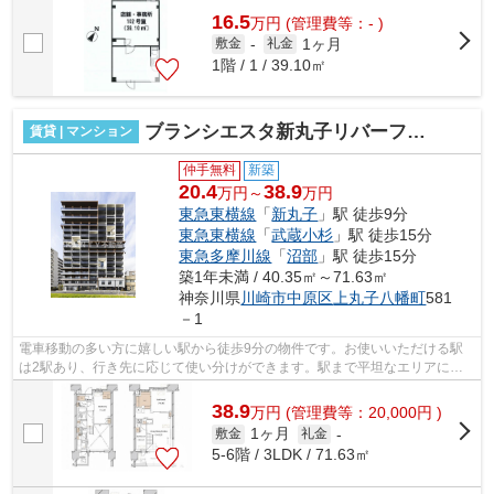
16.5
万
円
(管理費等：- )
1ヶ月
敷金
-
礼金
1階 / 1 / 39.10㎡
ブランシエスタ新丸子リバーフロント
賃貸 | マンション
仲手無料
新築
20.4
38.9
万円～
万円
東急東横線
「
新丸子
」駅 徒歩9分
東急東横線
「
武蔵小杉
」駅 徒歩15分
東急多摩川線
「
沼部
」駅 徒歩15分
築1年未満 / 40.35㎡～71.63㎡
神奈川県
川崎市中原区
上丸子八幡町
581
－1
電車移動の多い方に嬉しい駅から徒歩9分の物件です。お使いいただける駅
は2駅あり、行き先に応じて使い分けができます。駅まで平坦なエリアに位
置する物件で気軽に散歩できるのもいい...
38.9
万
円
(管理費等：20,000円 )
1ヶ月
敷金
礼金
-
5-6階 / 3LDK / 71.63㎡