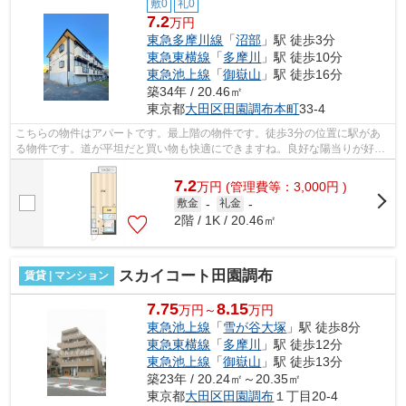
敷0
礼0
7.2
万円
東急多摩川線
「
沼部
」駅 徒歩3分
東急東横線
「
多摩川
」駅 徒歩10分
東急池上線
「
御嶽山
」駅 徒歩16分
築34年 / 20.46㎡
東京都
大田区
田園調布本町
33-4
こちらの物件はアパートです。最上階の物件です。徒歩3分の位置に駅があ
る物件です。道が平坦だと買い物も快適にできますね。良好な陽当りが好評
の、魅力溢れる一押しの物件となってい...
7.2
万
円
(管理費等：3,000円 )
敷金
-
礼金
-
2階 / 1K / 20.46㎡
スカイコート田園調布
賃貸 | マンション
7.75
8.15
万円～
万円
東急池上線
「
雪が谷大塚
」駅 徒歩8分
東急東横線
「
多摩川
」駅 徒歩12分
東急池上線
「
御嶽山
」駅 徒歩13分
築23年 / 20.24㎡～20.35㎡
東京都
大田区
田園調布
１丁目20-4