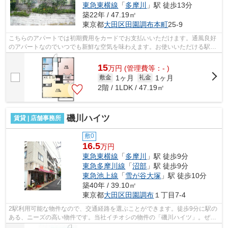
東急東横線
「
多摩川
」駅 徒歩13分
築22年 / 47.19㎡
東京都
大田区
田園調布本町
25-9
こちらのアパートでは初期費用をカードでお支払いいただけます。通風良好
のアパートなのでいつでも新鮮な空気を味わえます。お使いいただける駅は
2駅あり、行き先に応じて使い分けがで...
15
万
円
(管理費等：- )
1ヶ月
1ヶ月
敷金
礼金
2階 / 1LDK / 47.19㎡
磯川ハイツ
賃貸 | 店舗事務所
敷0
16.5
万円
東急東横線
「
多摩川
」駅 徒歩9分
東急多摩川線
「
沼部
」駅 徒歩9分
東急池上線
「
雪が谷大塚
」駅 徒歩10分
築40年 / 39.10㎡
東京都
大田区
田園調布
１丁目7-4
2駅利用可能な物件なので、交通経路を選ぶことができます。徒歩9分に駅の
ある、ニーズの高い物件です。当社イチオシの物件の「磯川ハイツ」。ぜひ
一度ご覧ください。