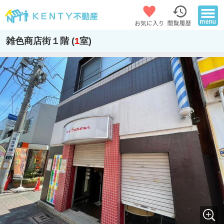
雑色商店街１階 (
1
室)