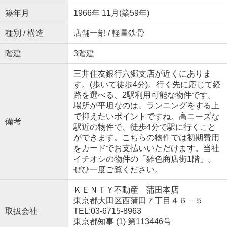
築年月
1966年 11月(築59年)
種別 / 構造
店舗一部 / 軽量鉄骨
階建
3階建
三井住友銀行六郷支店が近くにありま
す。(歩いて徒歩4分)。行く先に応じて経
路を選べる、2駅利用可能な物件です。
場所が平坦なのは、ランニングをする上
で抑えたいポイントですね。高ニーズな
備考
駅近の物件で、徒歩4分で駅に行くこと
ができます。こちらの物件では初期費用
をカードでお支払いいただけます。当社
イチオシの物件の「雑色商店街1階」。
ぜひ一度ご覧ください。
ＫＥＮＴＹ不動産 蒲田本店
東京都大田区西蒲田７丁目４６－５
取扱会社
TEL:03-6715-8963
東京都知事 (1) 第113446号