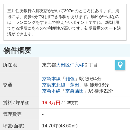
三井住友銀行六郷支店が歩いて307mのところにあります。周
辺には、徒歩4分で利用できる駅があります。場所が平坦なの
は、ランニングをする上で抑えたいポイントですね。2駅利用
できる場所にあるので利便性が高いです。初期費用のカード決
済ができます。
物件概要
所在地
東京都
大田区
仲六郷
２丁目
京急本線
「
雑色
」駅 徒歩4分
交通
京浜東北線
「
蒲田
」駅 徒歩18分
京急本線
「
京急蒲田
」駅 徒歩22分
賃料 / 坪単価
19.8万円
/ 1.35万円
管理費等
-
坪数(面積)
14.70坪(48.60㎡)