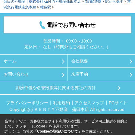
蒲田の不動産｜株式会社KENTY不動産蒲田本店
>
(賃貸)路線・駅から探す
>
京
浜急行電鉄京急本線
>
雑色駅
>
雑色商店街１階
電話でお問い合わせ
営業時間：
09:00～18:00
定休日：
なし（時間外もご相談ください。）
ホーム
会社概要
お問い合わせ
来店予約
誹謗中傷や名誉毀損等に関する弊社の方針
プライバシーポリシー
利用規約
アクセスマップ
PCサイト
Copyright(c) ＫＥＮＴＹ不動産 蒲田本店 All rights reserved.
当サイトでは、お客様の当サイト利用状況把握、サービス向上検討を目的と
して、クッキー（Cookie）を使用しています。
詳しくは、当社の
「Cookieの取扱いについて」
をご確認ください。