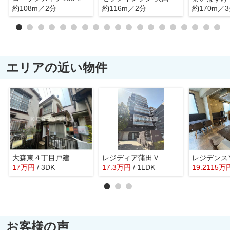
約108m／2分
約116m／2分
約170m／
エリアの近い物件
大森東４丁目戸建
レジディア蒲田Ｖ
レジデンス
17
万
円
/ 3DK
17.3
万
円
/ 1LDK
19.2115
万
お客様の声