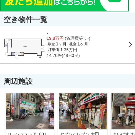
空き物件一覧
-
19.8万円
(管理費等：-)
0ヶ月
1ヶ月
敷金
礼金
1.35万円
坪単価
14.70坪(48.60㎡)
周辺施設
ローソンストア100 LS雑色店
セブンイレブン 大田区仲六郷2丁目店