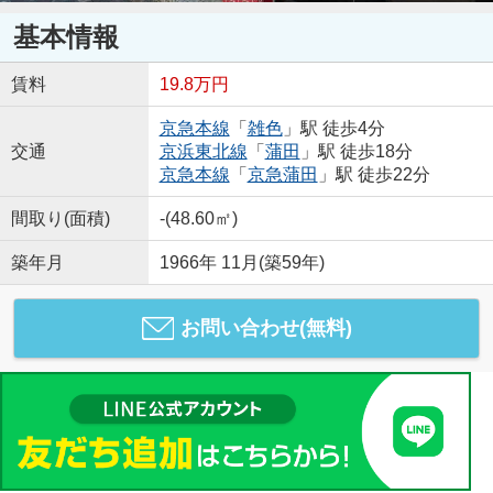
基本情報
賃料
19.8万円
京急本線
「
雑色
」駅 徒歩4分
交通
京浜東北線
「
蒲田
」駅 徒歩18分
京急本線
「
京急蒲田
」駅 徒歩22分
間取り(面積)
-(48.60㎡)
築年月
1966年 11月(築59年)
お問い合わせ(無料)