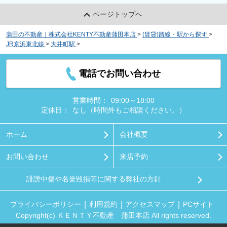
ページトップへ
蒲田の不動産｜株式会社KENTY不動産蒲田本店
>
(賃貸)路線・駅から探す
>
JR京浜東北線
>
大井町駅
>
Ｋ’Ｓ３
電話でお問い合わせ
営業時間：
09:00～18:00
定休日：
なし（時間外もご相談ください。）
ホーム
会社概要
お問い合わせ
来店予約
誹謗中傷や名誉毀損等に関する弊社の方針
プライバシーポリシー
利用規約
アクセスマップ
PCサイト
Copyright(c) ＫＥＮＴＹ不動産 蒲田本店 All rights reserved.