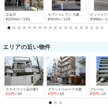
立会川
セブンイレブン 大森駅北店
ピッツェリ
約1034m／13分
約910m／12分
約980m／1
エリアの近い物件
スカイコート品川第3
グラントゥルース大森
5
万
円
/ 1R
9
万
円
/ 1R
9
万
円
/ 1K