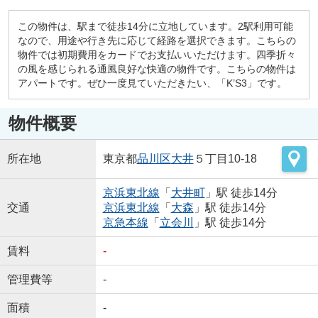
この物件は、駅まで徒歩14分に立地しています。2駅利用可能
なので、用途や行き先に応じて経路を選択できます。こちらの
物件では初期費用をカードでお支払いいただけます。四季折々
の風を感じられる通風良好な快適の物件です。こちらの物件は
アパートです。ぜひ一度見ていただきたい、「K’S3」です。
物件概要
所在地
東京都
品川区
大井
５丁目10-18
京浜東北線
「
大井町
」駅 徒歩14分
交通
京浜東北線
「
大森
」駅 徒歩14分
京急本線
「
立会川
」駅 徒歩14分
賃料
-
管理費等
-
面積
-