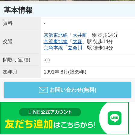
基本情報
賃料
-
京浜東北線
「
大井町
」駅 徒歩14分
交通
京浜東北線
「
大森
」駅 徒歩14分
京急本線
「
立会川
」駅 徒歩14分
間取り(面積)
-(-)
築年月
1991年 8月(築35年)
お問い合わせ(無料)