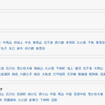
王
中馬込
仲池上
中央
東馬込
北千束
西六郷
本羽田
久が原
千鳥
東雪谷
下丸子
矢口
萩中
仲六郷
南雪谷
足池
石川台
雪が谷大塚
御嶽山
久が原
千鳥町
池上
蓮沼
北千束
大岡山
京急蒲田
雑色
六郷土手
糀谷
大鳥居
穴守稲荷
天空橋
整備場
昭和島
流
す
岡山
石川台
荏原町
緑が丘
西小山
中延
馬込
中延
荏原中延
雪が谷大塚
井
田園調布
久が原
多摩川
下神明
沼部