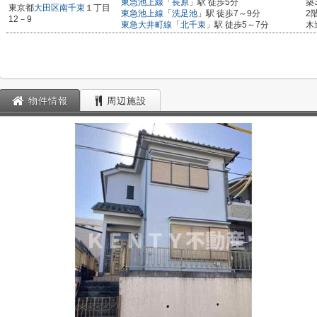
東急池上線
「
長原
」駅 徒歩5分
築
東京都
大田区
南千束
１丁目
東急池上線
「
洗足池
」駅 徒歩7～9分
2
12－9
東急大井町線
「
北千束
」駅 徒歩5～7分
木
物件情報
周辺施設