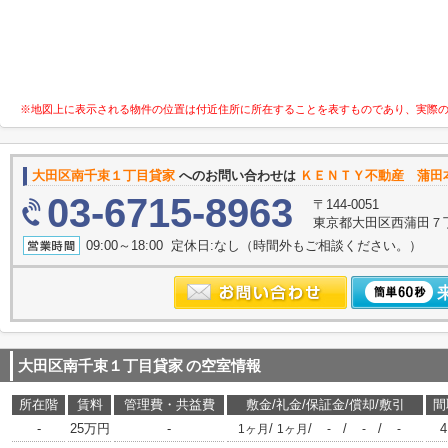
※地図上に表示される物件の位置は付近住所に所在することを表すものであり、実際
大田区南千束１丁目貸家
へのお問い合わせは
ＫＥＮＴＹ不動産 蒲田
03-6715-8963
〒144-0051
東京都大田区西蒲田７
09:00～18:00 定休日:なし（時間外もご相談ください。）
大田区南千束１丁目貸家
の空室情報
所在階
賃料
管理費・共益費
敷金/礼金/保証金/償却/敷引
間
-
25万円
-
/
/
/
/
1ヶ月
1ヶ月
-
-
-