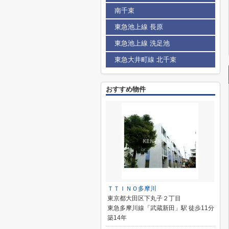
南千束
東急池上線 長原
東急池上線 洗足池
東急大井町線 北千束
おすすめ物件
ＴＴＩＮＯ多摩川
東京都大田区下丸子２丁目
東急多摩川線「武蔵新田」駅 徒歩11分
築14年