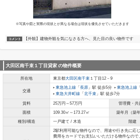
※写真や図と実際の現状とが異なる場合は現状を優先させていただきます
【外観】建物外観を気になさる方へ、見た目の良い物件です
コメント
大田区南千束１丁目貸家
の物件概要
所在地
東京都
大田区
南千束
１丁目12－9
東急池上線
「
長原
」駅 徒歩5分
東急池上線
交通
東急大井町線
「
北千束
」駅 徒歩7分
賃料
25万円～57万円
管理費・共
面積
109.30㎡～173.27㎡
築年月（築
種別/構造
一戸建て / 木造
階建
2駅利用可能な物件なので、用途や行き先に応
費用をカードでお支払いいただける物件なので