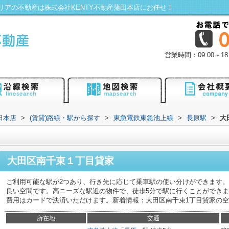
リアの不動産は株式会社KENTY不動産蒲田本店にお任せ！
営業時間：09:00～
田本店
>
(賃貸)路線・駅から探す
>
東急電鉄東急池上線
>
長原駅
>
大
大田区南千束１丁目貸家
ご利用可能な駅が2つあり、行き先に応じて乗車駅の使い分けができます
良い空間です。高ニーズな駅近の物件で、徒歩5分で駅に行くことができ
費用はカードで決済いただけます。新着情報：大田区南千束1丁目貸家の
所在地
交通