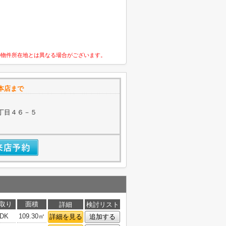
の物件所在地とは異なる場合がございます。
本店まで
丁目４６－５
取り
面積
詳細
検討リスト
4DK
109.30㎡
詳細を見る
追加する