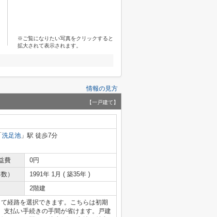
※ご覧になりたい写真をクリックすると
拡大されて表示されます。
情報の見方
【一戸建て】
「
洗足池
」駅 徒歩7分
益費
0円
年数）
1991年 1月 ( 築35年 )
2階建
じて経路を選択できます。こちらは初期
、支払い手続きの手間が省けます。戸建