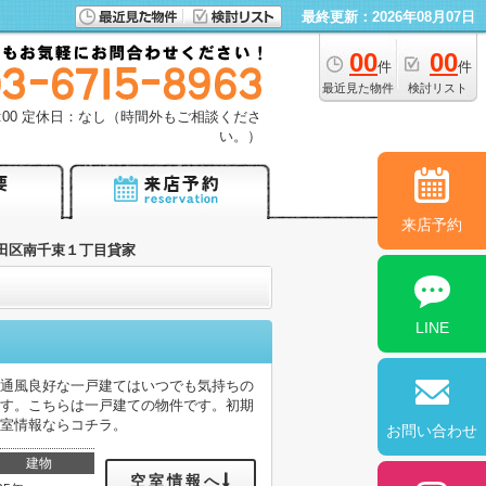
最終更新：2026年08月07日
00
00
件
件
最近見た物件
検討リスト
18:00 定休日：なし（時間外もご相談くださ
い。）
来店予約
田区南千束１丁目貸家
LINE
。通風良好な一戸建てはいつでも気持ちの
ます。こちらは一戸建ての物件です。初期
空室情報ならコチラ。
お問い合わせ
建物
空室情報へ