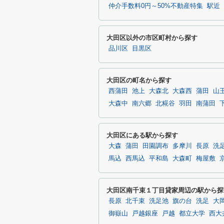
仲介手数料0円～50%不動産特集
駅近
大田区以外の市区町村から探す
品川区
目黒区
大田区の町名から探す
西蒲田
池上
大森北
大森西
蒲田
山
大森中
南六郷
北糀谷
羽田
南蒲田
大田区にある駅から探す
大森
蒲田
田園調布
多摩川
長原
洗
馬込
西馬込
平和島
大森町
梅屋敷
大田区南千束１丁目貸家周辺の駅から探
長原
北千束
洗足池
旗の台
洗足
大
御嶽山
戸越銀座
戸越
都立大学
西大