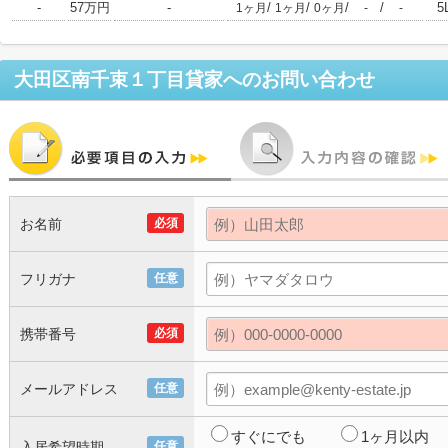
-
57万円
-
/
/
/
/
5
1ヶ月
1ヶ月
0ヶ月
-
-
大田区南千束１丁目貸家
へのお問い合わせ
お名前
必須
フリガナ
任意
携帯番号
必須
メールアドレス
任意
すぐにでも
1ヶ月以内
入居希望時期
任意