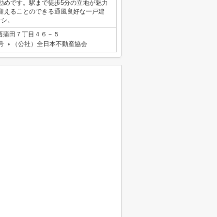
勧めです。駅まで徒歩5分の立地が魅力
迎えることのできる通風良好な一戸建
オシ。
西蒲田７丁目４６－５
号
（公社）全日本不動産協会