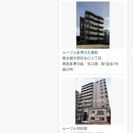
ルーブル多摩川九番館
東京都大田区矢口２丁目
東急多摩川線「矢口渡」駅 徒歩7分
築13年
ルーブル羽田西