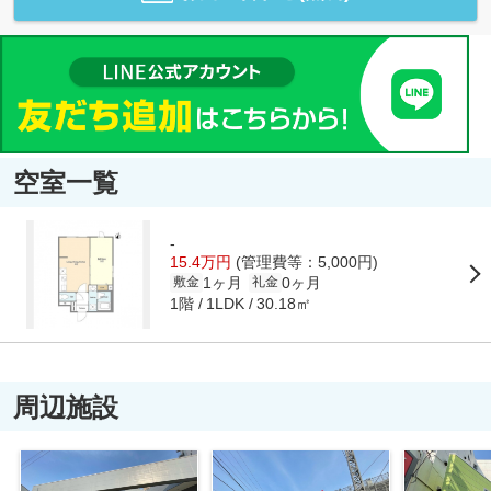
空室一覧
-
15.4万円
(管理費等：5,000円)
1ヶ月
0ヶ月
敷金
礼金
1階
30.18㎡
1LDK
周辺施設