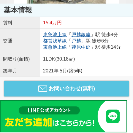
基本情報
賃料
15.4万円
東急池上線
「
戸越銀座
」駅 徒歩4分
交通
都営浅草線
「
戸越
」駅 徒歩6分
東急池上線
「
荏原中延
」駅 徒歩14分
間取り(面積)
1LDK(30.18㎡)
築年月
2021年 5月(築5年)
お問い合わせ(無料)