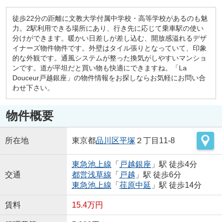
徒歩22分の距離に文教大学付属中学校・高等学校があるのも魅
力。2駅利用できる場所にあり、行き先に応じて乗車駅の使い
分けができます。暖かい日差しが差し込む、開放感溢れるデザ
イナーズ物件物件です。外壁はタイル張りとなっていて、印象
的な外観です。通風システムが整った換気がしやすいマンショ
ンです。道が平坦だと買い物も快適にできますね。「La
Douceur戸越銀座」の物件情報をお探しならお気軽にお問い合
わせ下さい。
物件概要
所在地
東京都
品川区
平塚
２丁目11-8
東急池上線
「
戸越銀座
」駅 徒歩4分
交通
都営浅草線
「
戸越
」駅 徒歩6分
東急池上線
「
荏原中延
」駅 徒歩14分
賃料
15.4万円