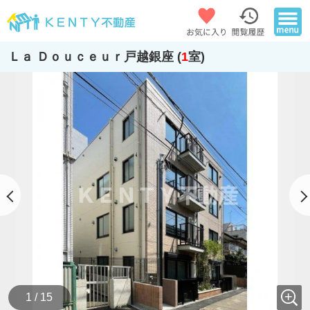
Ｌａ Ｄｏｕｃｅｕｒ戸越銀座 (
1
室)
1 / 15