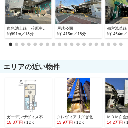
東急池上線 荏原中延駅
戸越公園
都営浅草線
約991m／13分
約1415m／18分
約1464m／
エリアの近い物件
ガーデンザヴィス不動前
クレヴィアリグゼ北品川Ⅱステーションコート
ＭＤＭ白金
15.8
万
円
/ 1DK
13.9
万
円
/ 1DK
14.2
万
円
/ 