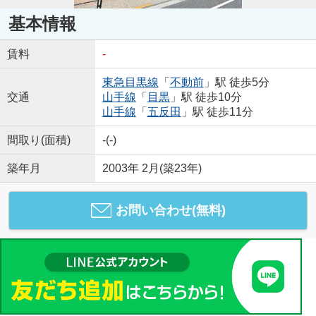
基本情報
賃料
-
東急目黒線
「
不動前
」駅 徒歩5分
交通
山手線
「
目黒
」駅 徒歩10分
山手線
「
五反田
」駅 徒歩11分
間取り(面積)
-(-)
築年月
2003年 2月(築23年)
お問い合わせ(無料)