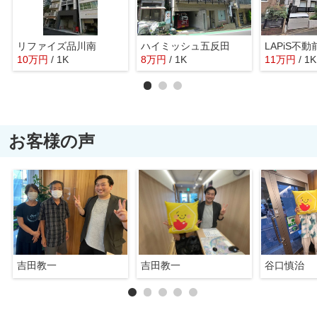
リファイズ品川南
ハイミッシュ五反田
LAPiS不動
10
万
円
/ 1K
8
万
円
/ 1K
11
万
円
/ 1K
お客様の声
吉田教一
吉田教一
谷口慎治