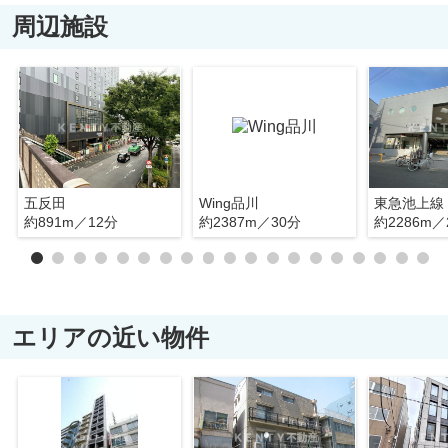
周辺施設
五反田
Wing品川
約891m／12分
約2387m／30分
約2286m／
エリアの近い物件