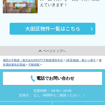
えていきます！
ページトップへ
蒲田の不動産｜株式会社KENTY不動産蒲田本店
>
(賃貸)路線・駅から探す
>
東
急電鉄東急目黒線
>
不動前駅
>
ヴェルト目黒西
電話でお問い合わせ
営業時間：
09:00～18:00
定休日：
なし（時間外もご相談ください。）