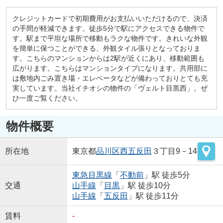
クレジットカードで初期費用がお支払いいただけるので、決済
の手間が軽減できます。徒歩5分で駅にアクセスできる物件で
す。駅まで平坦な場所で移動もラクな物件です。きれいな外観
を簡単に保つことができる、外観タイル張りとなっておりま
す。こちらのマンションからは2駅が近くにあり、移動範囲も
広がります。こちらはマンションタイプになります。共用部に
は敷地内ごみ置き場・エレベータなどが備わっておりとても充
実しています。当社イチオシの物件の「ヴェルト目黒西」。ぜ
ひ一度ご覧ください。
物件概要
所在地
東京都
品川区
西五反田
３丁目9－14
東急目黒線
「
不動前
」駅 徒歩5分
交通
山手線
「
目黒
」駅 徒歩10分
山手線
「
五反田
」駅 徒歩11分
賃料
-